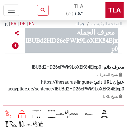
TLA
TLA
)
٢٠
(
۱.٥.٢
الصفحة الرئيسية
جملة
EN
|
DE
|
FR
|
ع
معرف الجملة
IBUBd2HD26ePWk9LoXEK84Ejx
p0
معرف دائم
:
IBUBd2HD26ePWk9LoXEK84Ejxp0
نسخ المعرف
عنوان‏ ‏URL‏ دائم
:
https://thesaurus-linguae-
aegyptiae.de/sentence/IBUBd2HD26ePWk9LoXEK84Ejxp0
نسخ‏ ‏URL