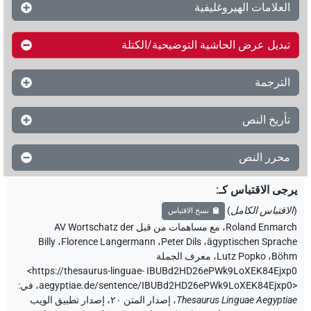
العلامات الهيروغليفية
تبديل عرض الحاشية التوضيحية/الكتلة
الترجمة
تأريخ النص
محرر النص
يرجى الاقتباس كـ
:
(
الاقتباس الكامل
)
نسخ الاقتباس
Roland Enmarch
،
مع مساهمات من قبل
AV Wortschatz der
Billy
،
Florence Langermann
،
Peter Dils
،
ägyptischen Sprache
Böhm
،
Lutz Popko
،
معرف الجملة
<https://thesaurus-linguae-
IBUBd2HD26ePWk9LoXEK84Ejxp0
aegyptiae.de/sentence/IBUBd2HD26ePWk9LoXEK84Ejxp0>
،
في
:
Thesaurus Linguae Aegyptiae
،
إصدار المتن ٢٠، إصدار تطبيق الويب