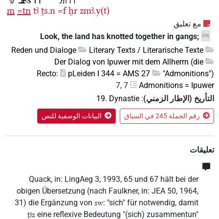
m
=tn
tꜣ
ṯs.n
=f
ẖr
zmꜣ.y(t)
مع تعليق
Look, the land has knotted together in gangs;
EN
Reden und Dialoge
Literary Texts / Literarische Texte
Der Dialog von Ipuwer mit dem Allherrn (die
Recto:
pLeiden I 344 = AMS 27
"Admonitions")
7, 7
Admonitions = Ipuwer
التأريخ (الإطار الزمني)
:
19. Dynastie
رقم الجملة 245 في السياق
البيانات الوصفية للنص
تعليقات
Quack, in: LingAeg 3, 1993, 65 und 67 hält bei der
obigen Übersetzung (nach Faulkner, in: JEA 50, 1964,
31) die Ergänzung von
: "sich" für notwendig, damit
sw
eine reflexive Bedeutung "(sich) zusammentun"
ṯꜣz