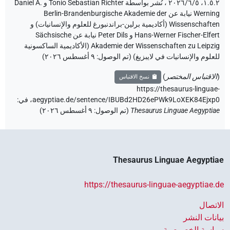
۱.٥.٢، ٢٠٢٦/٦/٥ ، نُشر بواسطة Tonio Sebastian Richter و Daniel A.
Werning نيابة عن Berlin-Brandenburgische Akademie der
Wissenschaften (أكاديمية برلين-براندنبورغ للعلوم والإنسانيات) و
Hans-Werner Fischer-Elfert و Peter Dils نيابة عن Sächsische
Akademie der Wissenschaften zu Leipzig (الأكاديمية الساكسونية
للعلوم والإنسانيات في لايبزيغ) (تم الوصول:
٩ أغسطس ٢٠٢٦
)
(
الاقتباس المختصر
)
نسخ الاقتباس
https://thesaurus-linguae-
aegyptiae.de/sentence/IBUBd2HD26ePWk9LoXEK84Ejxp0،
في
:
Thesaurus Linguae Aegyptiae
(
تم الوصول
:
٩ أغسطس ٢٠٢٦
)
Thesaurus Linguae Aegyptiae
https://thesaurus-linguae-aegyptiae.de
الاتصال
بيانات النشر
سياسة الخصوصية