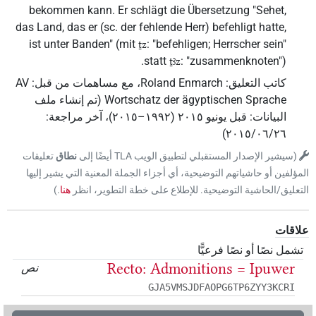
bekommen kann. Er schlägt die Übersetzung "Sehet,
das Land, das er (sc. der fehlende Herr) befehligt hatte,
ist unter Banden" (mit
: "befehligen; Herrscher sein"
ṯz
statt
: "zusammenknoten").
ṯꜣz
كاتب التعليق
:
Roland Enmarch
،
مع مساهمات من قبل
:
AV
Wortschatz der ägyptischen Sprache
(
تم إنشاء ملف
البيانات
:
قبل يونيو ۲۰۱٥ (۱۹۹۲–۲۰۱٥)
،
آخر مراجعة
:
)
٢٠١٥/٠٦/٢٦
(
سيشير الإصدار المستقبلي لتطبيق الويب ‏TLA‏ أيضًا إلى
نطاق
تعليقات
المؤلفين أو حاشياتهم التوضيحية، أي أجزاء الجملة المعنية التي يشير إليها
التعليق/الحاشية التوضيحية. للإطلاع على خطة التطوير، انظر
هنا
‏.
)
علاقات
تشمل نصًا أو نصًا فرعيًّا
Recto: Admonitions = Ipuwer
نص
GJA5VMSJDFAOPG6TP6ZYY3KCRI