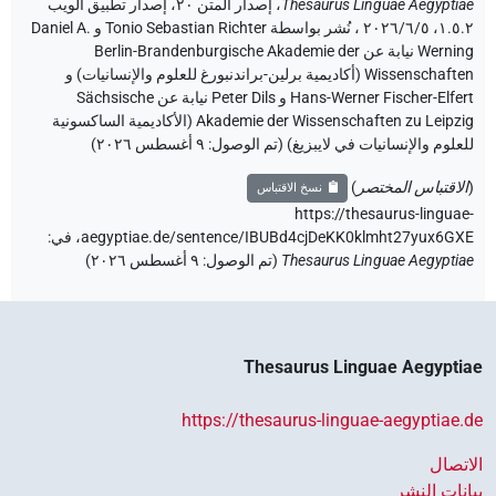
Thesaurus Linguae Aegyptiae
،
إصدار المتن ٢٠، إصدار تطبيق الويب
۱.٥.٢، ٢٠٢٦/٦/٥ ، نُشر بواسطة Tonio Sebastian Richter و Daniel A.
Werning نيابة عن Berlin-Brandenburgische Akademie der
Wissenschaften (أكاديمية برلين-براندنبورغ للعلوم والإنسانيات) و
Hans-Werner Fischer-Elfert و Peter Dils نيابة عن Sächsische
Akademie der Wissenschaften zu Leipzig (الأكاديمية الساكسونية
للعلوم والإنسانيات في لايبزيغ) (تم الوصول:
٩ أغسطس ٢٠٢٦
)
(
الاقتباس المختصر
)
نسخ الاقتباس
https://thesaurus-linguae-
aegyptiae.de/sentence/IBUBd4cjDeKK0klmht27yux6GXE،
في
:
Thesaurus Linguae Aegyptiae
(
تم الوصول
:
٩ أغسطس ٢٠٢٦
)
Thesaurus Linguae Aegyptiae
https://thesaurus-linguae-aegyptiae.de
الاتصال
بيانات النشر