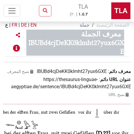
TLA
TLA
)
٢٠
(
۱.٥.٢
الصفحة الرئيسية
جملة
EN
|
DE
|
FR
|
ع
معرف الجملة
IBUBd4cjDeKK0klmht27yux6GX
E
معرف دائم
:
IBUBd4cjDeKK0klmht27yux6GXE
نسخ المعرف
عنوان‏ ‏URL‏ دائم
:
https://thesaurus-linguae-
aegyptiae.de/sentence/IBUBd4cjDeKK0klmht27yux6GXE
نسخ‏ ‏URL
bei der elften Frau, mit zwei Gefäßen
vor ihr
über ihr
bei der elften Frau, mit zwei Gefäßen
D.22
vor ihr