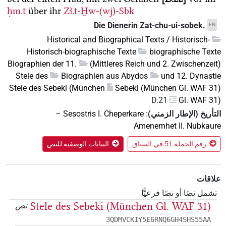
ḥm.t
über ihr
Zꜣ.t-Ḫw-(wj)-Sbk
Die Dienerin Zat-chu-ui-sobek.
EN
Historical and Biographical Texts / Historisch-
Historisch-biographische Texte
biographische Texte
Biographien der 11.
(Mittleres Reich und 2. Zwischenzeit)
Stele des
Biographien aus Abydos
und 12. Dynastie
Stele des Sebeki (München
Sebeki (München Gl. WAF 31)
D.21
Gl. WAF 31)
التأريخ (الإطار الزمني)
:
Sesostris I. Cheperkare
–
Amenemhet II. Nubkaure
رقم الجملة 51 في السياق
البيانات الوصفية للنص
علاقات
تشمل نصًا أو نصًا فرعيًّا
Stele des Sebeki (München Gl. WAF 31)
نص
3QDMVCKIY5E6RNQ6GH4SHS55AA