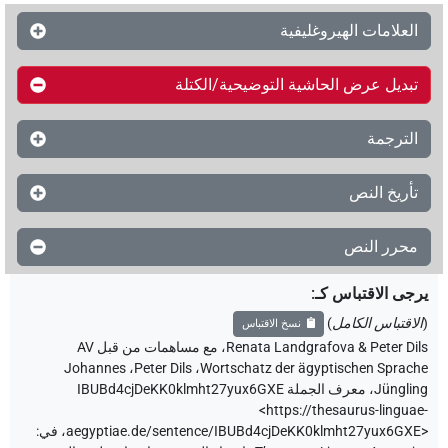
العلامات الهيروغليفية
تبديل عرض الحاشية التوضيحية/الكتلة
الترجمة
تأريخ النص
محرر النص
يرجى الاقتباس كـ
:
(
الاقتباس الكامل
)
نسخ الاقتباس
Renata Landgrafova & Peter Dils
،
مع مساهمات من قبل
AV
Johannes
،
Peter Dils
،
Wortschatz der ägyptischen Sprache
Jüngling
،
معرف الجملة IBUBd4cjDeKK0klmht27yux6GXE
<https://thesaurus-linguae-
aegyptiae.de/sentence/IBUBd4cjDeKK0klmht27yux6GXE>
،
في
: