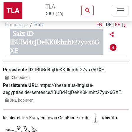
TLA
TLA
2.5.1
(
20
)
Homepage
Satz
EN
|
DE
|
FR
|
ع
Satz ID
IBUBd4cjDeKK0klmht27yux6G
XE
Persistente ID
:
IBUBd4cjDeKK0klmht27yux6GXE
ID kopieren
Persistente URL
:
https://thesaurus-linguae-
aegyptiae.de/sentence/IBUBd4cjDeKK0klmht27yux6GXE
URL kopieren
bei der elften Frau, mit zwei Gefäßen
vor ihr
über ihr