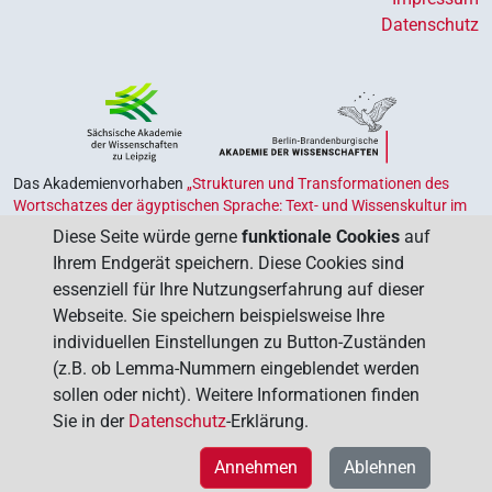
Datenschutz
Das Akademienvorhaben
„Strukturen und Transformationen des
Wortschatzes der ägyptischen Sprache: Text- und Wissenskultur im
Alten Ägypten‟
ist Teil des von Bund und Ländern geförderten
Diese Seite würde gerne
funktionale Cookies
auf
Akademienprogramms
, das der Erhaltung, Sicherung und
Ihrem Endgerät speichern. Diese Cookies sind
Vergegenwärtigung unseres kulturellen Erbes dient. Koordiniert wird
essenziell für Ihre Nutzungserfahrung auf dieser
das Programm von der
Union der Deutschen Akademien der
Webseite. Sie speichern beispielsweise Ihre
Wissenschaften
.
individuellen Einstellungen zu Button-Zuständen
(z.B. ob Lemma-Nummern eingeblendet werden
sollen oder nicht). Weitere Informationen finden
Sie in der
Datenschutz
-Erklärung.
Annehmen
Ablehnen