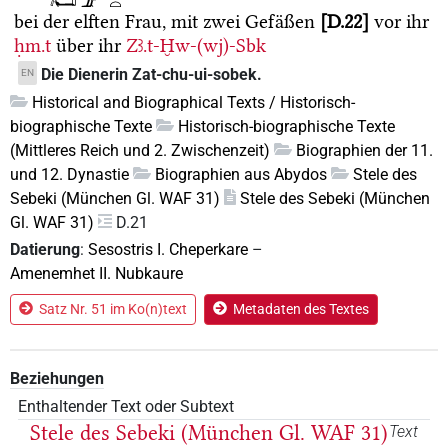
bei der elften Frau, mit zwei Gefäßen
D.22
vor ihr
ḥm.t
über ihr
Zꜣ.t-Ḫw-(wj)-Sbk
Die Dienerin Zat-chu-ui-sobek.
EN
Historical and Biographical Texts / Historisch-
biographische Texte
Historisch-biographische Texte
(Mittleres Reich und 2. Zwischenzeit)
Biographien der 11.
und 12. Dynastie
Biographien aus Abydos
Stele des
Sebeki (München Gl. WAF 31)
Stele des Sebeki (München
Gl. WAF 31)
D.21
Datierung
:
Sesostris I. Cheperkare
–
Amenemhet II. Nubkaure
Satz Nr. 51 im Ko(n)text
Metadaten des Textes
Beziehungen
Enthaltender Text oder Subtext
Stele des Sebeki (München Gl. WAF 31)
Text