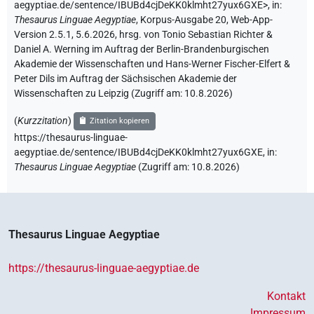
aegyptiae.de/sentence/IBUBd4cjDeKK0klmht27yux6GXE>
,
in
:
Thesaurus Linguae Aegyptiae
,
Korpus-Ausgabe 20, Web-App-
Version 2.5.1, 5.6.2026, hrsg. von Tonio Sebastian Richter &
Daniel A. Werning im Auftrag der Berlin-Brandenburgischen
Akademie der Wissenschaften und Hans-Werner Fischer-Elfert &
Peter Dils im Auftrag der Sächsischen Akademie der
Wissenschaften zu Leipzig (Zugriff am:
10.8.2026
)
(
Kurzzitation
)
Zitation kopieren
https://thesaurus-linguae-
aegyptiae.de/sentence/IBUBd4cjDeKK0klmht27yux6GXE,
in
:
Thesaurus Linguae Aegyptiae
(
Zugriff am
:
10.8.2026
)
Thesaurus Linguae Aegyptiae
https://thesaurus-linguae-aegyptiae.de
Kontakt
Impressum