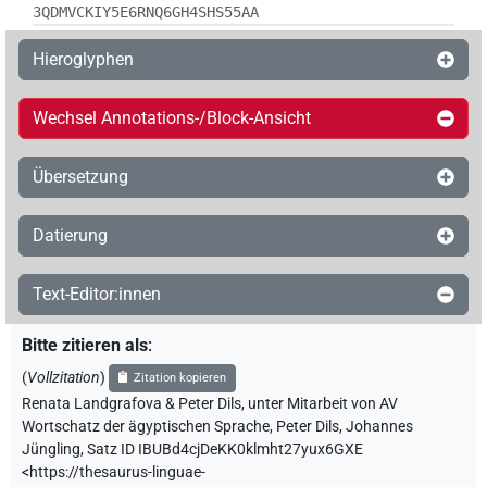
3QDMVCKIY5E6RNQ6GH4SHS55AA
Hieroglyphen
Wechsel Annotations-/Block-Ansicht
Übersetzung
Datierung
Text-Editor:innen
Bitte zitieren als
:
(
Vollzitation
)
Zitation kopieren
Renata Landgrafova & Peter Dils
,
unter Mitarbeit von
AV
Wortschatz der ägyptischen Sprache
,
Peter Dils
,
Johannes
Jüngling
,
Satz ID IBUBd4cjDeKK0klmht27yux6GXE
<https://thesaurus-linguae-