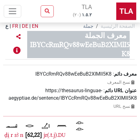
TLA
TLA
)
٢٠
(
۱.٥.٢
الصفحة الرئيسية
جملة
EN
|
DE
|
FR
|
ع
معرف الجملة
IBYCcRmRQv88wEeBuB2XIMlI5
K8
معرف دائم
:
IBYCcRmRQv88wEeBuB2XIMlI5K8
نسخ المعرف
عنوان‏ ‏URL‏ دائم
:
https://thesaurus-linguae-
aegyptiae.de/sentence/IBYCcRmRQv88wEeBuB2XIMlI5K8
نسخ‏ ‏URL
ḏi̯
r
sꜣ
n
62,22
jr(.t.j).
DU