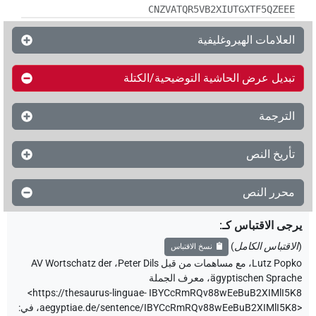
CNZVATQR5VB2XIUTGXTF5QZEEE
العلامات الهيروغليفية
تبديل عرض الحاشية التوضيحية/الكتلة
الترجمة
تأريخ النص
محرر النص
يرجى الاقتباس كـ
:
(
الاقتباس الكامل
)
نسخ الاقتباس
Lutz Popko
،
مع مساهمات من قبل
Peter Dils
،
AV Wortschatz der
ägyptischen Sprache
،
معرف الجملة
<https://thesaurus-linguae-
IBYCcRmRQv88wEeBuB2XIMlI5K8
aegyptiae.de/sentence/IBYCcRmRQv88wEeBuB2XIMlI5K8>
،
في
: