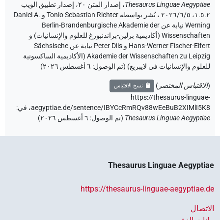
Thesaurus Linguae Aegyptiae
،
إصدار المتن ٢٠، إصدار تطبيق الويب
۱.٥.٢، ٢٠٢٦/٦/٥ ، نُشر بواسطة Tonio Sebastian Richter و Daniel A.
Werning نيابة عن Berlin-Brandenburgische Akademie der
Wissenschaften (أكاديمية برلين-براندنبورغ للعلوم والإنسانيات) و
Hans-Werner Fischer-Elfert و Peter Dils نيابة عن Sächsische
Akademie der Wissenschaften zu Leipzig (الأكاديمية الساكسونية
للعلوم والإنسانيات في لايبزيغ) (تم الوصول:
٦ أغسطس ٢٠٢٦
)
(
الاقتباس المختصر
)
نسخ الاقتباس
https://thesaurus-linguae-
aegyptiae.de/sentence/IBYCcRmRQv88wEeBuB2XIMlI5K8،
في
:
Thesaurus Linguae Aegyptiae
(
تم الوصول
:
٦ أغسطس ٢٠٢٦
)
Thesaurus Linguae Aegyptiae
https://thesaurus-linguae-aegyptiae.de
الاتصال