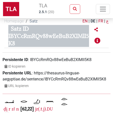
TLA
TLA
2.5.1
(
20
)
Homepage
Satz
EN
|
DE
|
FR
|
ع
Satz ID
IBYCcRmRQv88wEeBuB2XIMlI5
K8
Persistente ID
:
IBYCcRmRQv88wEeBuB2XIMlI5K8
ID kopieren
Persistente URL
:
https://thesaurus-linguae-
aegyptiae.de/sentence/IBYCcRmRQv88wEeBuB2XIMlI5K8
URL kopieren
ḏi̯
r
sꜣ
n
62,22
jr(.t.j).
DU