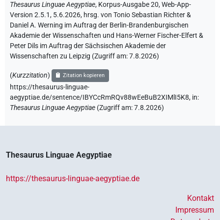
Thesaurus Linguae Aegyptiae
,
Korpus-Ausgabe 20, Web-App-
Version 2.5.1, 5.6.2026, hrsg. von Tonio Sebastian Richter &
Daniel A. Werning im Auftrag der Berlin-Brandenburgischen
Akademie der Wissenschaften und Hans-Werner Fischer-Elfert &
Peter Dils im Auftrag der Sächsischen Akademie der
Wissenschaften zu Leipzig (Zugriff am:
7.8.2026
)
(
Kurzzitation
)
Zitation kopieren
https://thesaurus-linguae-
aegyptiae.de/sentence/IBYCcRmRQv88wEeBuB2XIMlI5K8,
in
:
Thesaurus Linguae Aegyptiae
(
Zugriff am
:
7.8.2026
)
Thesaurus Linguae Aegyptiae
https://thesaurus-linguae-aegyptiae.de
Kontakt
Impressum