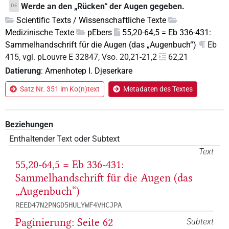
Werde an den „Rücken“ der Augen gegeben.
DE
Scientific Texts / Wissenschaftliche Texte
Medizinische Texte
pEbers
55,20-64,5 = Eb 336-431:
Sammelhandschrift für die Augen (das „Augenbuch“)
Eb
415, vgl. pLouvre E 32847, Vso. 20,21-21,2
62,21
Datierung
:
Amenhotep I. Djeserkare
Satz Nr. 351 im Ko(n)text
Metadaten des Textes
Beziehungen
Enthaltender Text oder Subtext
Text
55,20-64,5 = Eb 336-431:
Sammelhandschrift für die Augen (das
„Augenbuch“)
REED47N2PNGD5HULYWF4VHCJPA
Paginierung: Seite 62
Subtext