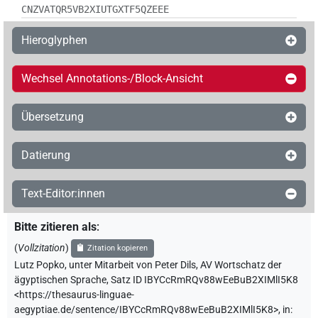
CNZVATQR5VB2XIUTGXTF5QZEEE
Hieroglyphen
Wechsel Annotations-/Block-Ansicht
Übersetzung
Datierung
Text-Editor:innen
Bitte zitieren als
:
(
Vollzitation
)
Zitation kopieren
Lutz Popko
,
unter Mitarbeit von
Peter Dils
,
AV Wortschatz der
ägyptischen Sprache
,
Satz ID IBYCcRmRQv88wEeBuB2XIMlI5K8
<https://thesaurus-linguae-
aegyptiae.de/sentence/IBYCcRmRQv88wEeBuB2XIMlI5K8>
,
in
: