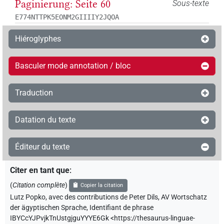
Paginierung: Seite 60
Sous-texte
E774NTTPK5EONM2GIIIIY2JQOA
Hiéroglyphes
Basculer mode annotation / bloc
Traduction
Datation du texte
Éditeur du texte
Citer en tant que
:
(
Citation complète
)
Copier la citation
Lutz Popko
,
avec des contributions de
Peter Dils
,
AV Wortschatz
der ägyptischen Sprache
,
Identifiant de phrase
IBYCcYJPvjkTnUstgjguYYYE6Gk
<https://thesaurus-linguae-