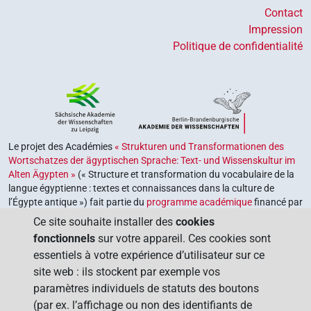
Contact
Impression
Politique de confidentialité
Le projet des Académies
« Strukturen und Transformationen des
Wortschatzes der ägyptischen Sprache: Text- und Wissenskultur im
Alten Ägypten »
(« Structure et transformation du vocabulaire de la
langue égyptienne : textes et connaissances dans la culture de
l’Égypte antique ») fait partie du
programme académique
financé par
le gouvernement fédéral et les gouvernements des Länder de la
Ce site souhaite installer des
cookies
République fédérale d’Allemagne, dont le but est de préserver,
fonctionnels
sur votre appareil. Ces cookies sont
retrouver et explorer notre héritage culturel. Le programme est
essentiels à votre expérience d’utilisateur sur ce
coordonné par l’
Union des académies allemandes des sciences et
site web : ils stockent par exemple vos
des lettres
.
paramètres individuels de statuts des boutons
(par ex. l’affichage ou non des identifiants de