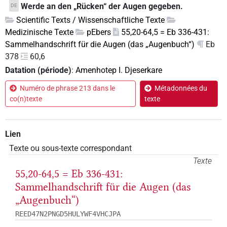
Werde an den „Rücken“ der Augen gegeben.
DE
Scientific Texts / Wissenschaftliche Texte
Medizinische Texte
pEbers
55,20-64,5 = Eb 336-431:
Sammelhandschrift für die Augen (das „Augenbuch“)
Eb
378
60,6
Datation (période)
:
Amenhotep I. Djeserkare
Numéro de phrase 213 dans le
Métadonnées du
co(n)texte
texte
Lien
Texte ou sous-texte correspondant
Texte
55,20-64,5 = Eb 336-431:
Sammelhandschrift für die Augen (das
„Augenbuch“)
REED47N2PNGD5HULYWF4VHCJPA