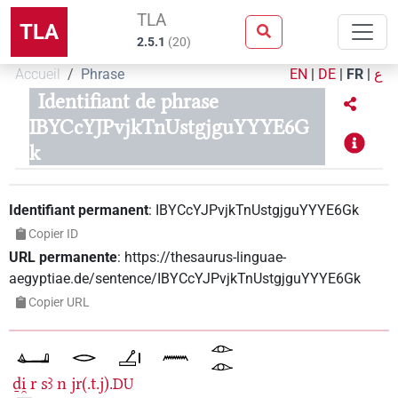
TLA
TLA
2.5.1
(
20
)
Accueil
Phrase
EN
|
DE
|
FR
|
ع
Identifiant de phrase
IBYCcYJPvjkTnUstgjguYYYE6G
k
Identifiant permanent
:
IBYCcYJPvjkTnUstgjguYYYE6Gk
Copier ID
URL permanente
:
https://thesaurus-linguae-
aegyptiae.de/sentence/IBYCcYJPvjkTnUstgjguYYYE6Gk
Copier URL
ḏi̯
r
sꜣ
n
jr(.t.j).
DU