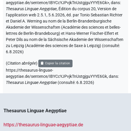
aegyptiae.de/sentence/IBYCcYJPvjkTnUstgjguYYYE6Gk>
,
dans
:
Thesaurus Linguae Aegyptiae
,
Édition du corpus 20, Version de
l’application web 2.5.1, 5.6.2026, éd. par Tonio Sebastian Richter
et Daniel A. Werning au nom de la Berlin-Brandenburgische
Akademie der Wissenschaften (Académie des sciences et belles-
lettres de Berlin-Brandebourg) et Hans-Werner Fischer-Elfert et
Peter Dils au nom de la Sächsische Akademie der Wissenschaften
zu Leipzig (Académie des sciences de Saxe à Leipzig) (consulté:
6.8.2026
)
(
Citation abrégée
)
Copier la citation
https://thesaurus-linguae-
aegyptiae.de/sentence/IBYCcYJPvjkTnUstgjguYYYE6Gk,
dans
:
Thesaurus Linguae Aegyptiae
(
consulté
:
6.8.2026
)
Thesaurus Linguae Aegyptiae
https://thesaurus-linguae-aegyptiae.de