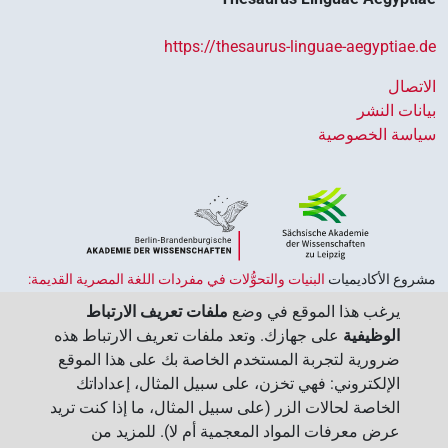
https://thesaurus-linguae-aegyptiae.de
الاتصال
بيانات النشر
سياسة الخصوصية
مشروع الأكاديميات ‏
البنيات والتحوُّلات في مفردات اللغة المصرية القديمة:
حضارة النصوص والمعرفة في مصر القديمة
هو جزء من
برنامج الاكاديميات
يرغب هذا الموقع في وضع
ملفات تعريف الارتباط
الممول من قبل الحكومة الاتحادية وحكومات الولايات بجمهورية ألمانيا
الوظيفية
على جهازك. وتعد ملفات تعريف الارتباط هذه
الاتحادية، وهو يهدف إلى الحفاظ على تراثنا الثقافي واسترجاعه واستكشافه.
ضرورية لتجربة المستخدم الخاصة بك على هذا الموقع
يُنسَّق البرنامج من قِبل
اتحاد الأكاديميات الألمانية للعلوم والإنسانيات
‏.
الإلكتروني: فهي تخزن، على سبيل المثال، إعداداتك
الخاصة لحالات الزر (على سبيل المثال، ما إذا كنت تريد
عرض معرفات المواد المعجمية أم لا). للمزيد من