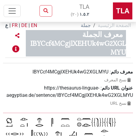
TLA
TLA
)
٢٠
(
۱.٥.٢
الصفحة الرئيسية
جملة
EN
|
DE
|
FR
|
ع
معرف الجملة
IBYCcf4MCgjlXEHUk4wG2XGL
MYU
معرف دائم
:
IBYCcf4MCgjlXEHUk4wG2XGLMYU
نسخ المعرف
عنوان‏ ‏URL‏ دائم
:
https://thesaurus-linguae-
aegyptiae.de/sentence/IBYCcf4MCgjlXEHUk4wG2XGLMYU
نسخ‏ ‏URL