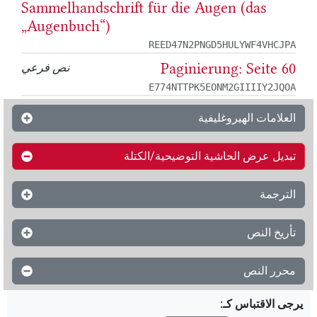
Sammelhandschrift für die Augen (das
„Augenbuch“)
REED47N2PNGD5HULYWF4VHCJPA
Paginierung: Seite 60
نص فرعي
E774NTTPK5EONM2GIIIIY2JQOA
العلامات الهيروغليفية
تبديل عرض الحاشية التوضيحية/الكتلة
الترجمة
تأريخ النص
محرر النص
يرجى الاقتباس كـ
: