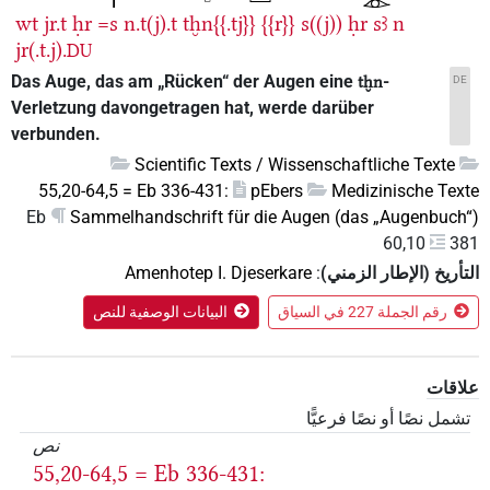
wt
jr.t
ḥr
=s
n.t(j).t
tḫn{{.tj}}
{{r}}
s((j))
ḥr
sꜣ
n
jr(.t.j).
DU
Das Auge, das am „Rücken“ der Augen eine
-
tḫn
DE
Verletzung davongetragen hat, werde darüber
verbunden.
Scientific Texts / Wissenschaftliche Texte
55,20-64,5 = Eb 336-431:
pEbers
Medizinische Texte
Eb
Sammelhandschrift für die Augen (das „Augenbuch“)
60,10
381
التأريخ (الإطار الزمني)
:
Amenhotep I. Djeserkare
رقم الجملة 227 في السياق
البيانات الوصفية للنص
علاقات
تشمل نصًا أو نصًا فرعيًّا
نص
55,20-64,5 = Eb 336-431: