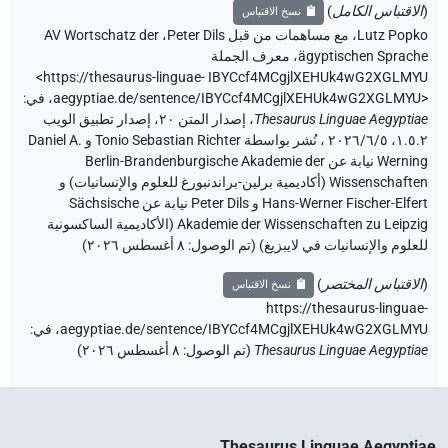
(
الاقتباس الكامل
)
نسخ الاقتباس
Lutz Popko
،
مع مساهمات من قبل
Peter Dils
،
AV Wortschatz der
ägyptischen Sprache
،
معرف الجملة
<https://thesaurus-linguae-
IBYCcf4MCgjlXEHUk4wG2XGLMYU
aegyptiae.de/sentence/IBYCcf4MCgjlXEHUk4wG2XGLMYU>
،
في
:
Thesaurus Linguae Aegyptiae
،
إصدار المتن ٢٠، إصدار تطبيق الويب
۱.٥.٢، ٢٠٢٦/٦/٥ ، نُشر بواسطة Tonio Sebastian Richter و Daniel A.
Werning نيابة عن Berlin-Brandenburgische Akademie der
Wissenschaften (أكاديمية برلين-براندنبورغ للعلوم والإنسانيات) و
Hans-Werner Fischer-Elfert و Peter Dils نيابة عن Sächsische
Akademie der Wissenschaften zu Leipzig (الأكاديمية الساكسونية
للعلوم والإنسانيات في لايبزيغ) (تم الوصول:
٨ أغسطس ٢٠٢٦
)
(
الاقتباس المختصر
)
نسخ الاقتباس
https://thesaurus-linguae-
aegyptiae.de/sentence/IBYCcf4MCgjlXEHUk4wG2XGLMYU،
في
:
Thesaurus Linguae Aegyptiae
(
تم الوصول
:
٨ أغسطس ٢٠٢٦
)
Thesaurus Linguae Aegyptiae