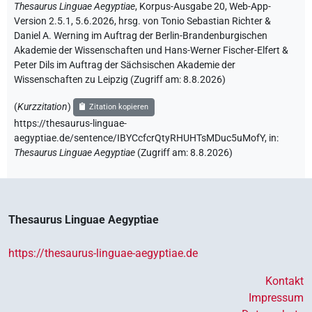
Thesaurus Linguae Aegyptiae
,
Korpus-Ausgabe 20, Web-App-
Version 2.5.1, 5.6.2026, hrsg. von Tonio Sebastian Richter &
Daniel A. Werning im Auftrag der Berlin-Brandenburgischen
Akademie der Wissenschaften und Hans-Werner Fischer-Elfert &
Peter Dils im Auftrag der Sächsischen Akademie der
Wissenschaften zu Leipzig (Zugriff am:
8.8.2026
)
(
Kurzzitation
)
Zitation kopieren
https://thesaurus-linguae-
aegyptiae.de/sentence/IBYCcfcrQtyRHUHTsMDuc5uMofY,
in
:
Thesaurus Linguae Aegyptiae
(
Zugriff am
:
8.8.2026
)
Thesaurus Linguae Aegyptiae
https://thesaurus-linguae-aegyptiae.de
Kontakt
Impressum