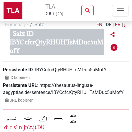
TLA
TLA
2.5.1
(
20
)
Homepage
Satz
EN
|
DE
|
FR
|
ع
Satz ID
IBYCcfcrQtyRHUHTsMDuc5uM
ofY
Persistente ID
:
IBYCcfcrQtyRHUHTsMDuc5uMofY
ID kopieren
Persistente URL
:
https://thesaurus-linguae-
aegyptiae.de/sentence/IBYCcfcrQtyRHUHTsMDuc5uMofY
URL kopieren
ḏi̯
r
sꜣ
n
jr(.t.j).
DU