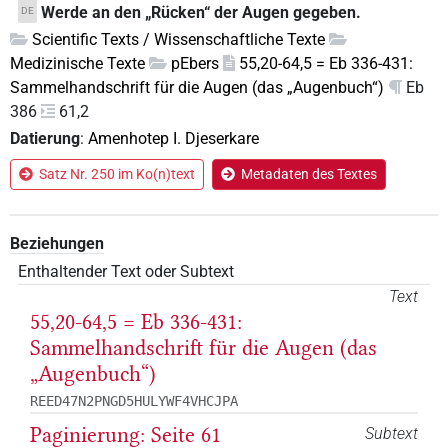
Werde an den „Rücken“ der Augen gegeben.
DE
Scientific Texts / Wissenschaftliche Texte
Medizinische Texte
pEbers
55,20-64,5 = Eb 336-431:
Sammelhandschrift für die Augen (das „Augenbuch“)
Eb
386
61,2
Datierung
:
Amenhotep I. Djeserkare
Satz Nr. 250 im Ko(n)text
Metadaten des Textes
Beziehungen
Enthaltender Text oder Subtext
Text
55,20-64,5 = Eb 336-431:
Sammelhandschrift für die Augen (das
„Augenbuch“)
REED47N2PNGD5HULYWF4VHCJPA
Paginierung: Seite 61
Subtext