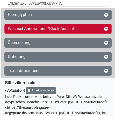
IMESWYZXUFDVPLWVXQNCBYWPHA
Hieroglyphen
Wechsel Annotations-/Block-Ansicht
Übersetzung
Datierung
Text-Editor:innen
Bitte zitieren als
:
(
Vollzitation
)
Zitation kopieren
Lutz Popko
,
unter Mitarbeit von
Peter Dils
,
AV Wortschatz der
ägyptischen Sprache
,
Satz ID IBYCcfcrQtyRHUHTsMDuc5uMofY
<https://thesaurus-linguae-
aegyptiae.de/sentence/IBYCcfcrQtyRHUHTsMDuc5uMofY>
,
in
: