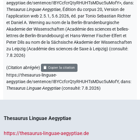
aegyptiae.de/sentence/IBYCcfcrQtyRHUHTsMDuc5uMofY>
,
dans
:
Thesaurus Linguae Aegyptiae
,
Édition du corpus 20, Version de
l’application web 2.5.1, 5.6.2026, éd. par Tonio Sebastian Richter
et Daniel A. Werning au nom de la Berlin-Brandenburgische
Akademie der Wissenschaften (Académie des sciences et belles-
lettres de Berlin-Brandebourg) et Hans-Werner Fischer-Elfert et
Peter Dils au nom de la Sächsische Akademie der Wissenschaften
zu Leipzig (Académie des sciences de Saxe à Leipzig) (consulté:
7.8.2026
)
(
Citation abrégée
)
Copier la citation
https://thesaurus-linguae-
aegyptiae.de/sentence/IBYCcfcrQtyRHUHTsMDuc5uMofY,
dans
:
Thesaurus Linguae Aegyptiae
(
consulté
:
7.8.2026
)
Thesaurus Linguae Aegyptiae
https://thesaurus-linguae-aegyptiae.de