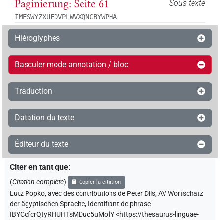
Paginierung: Seite 61
Sous-texte
IMESWYZXUFDVPLWVXQNCBYWPHA
Hiéroglyphes
Basculer mode annotation / bloc
Traduction
Datation du texte
Éditeur du texte
Citer en tant que
:
(
Citation complète
)
Copier la citation
Lutz Popko
,
avec des contributions de
Peter Dils
,
AV Wortschatz
der ägyptischen Sprache
,
Identifiant de phrase
IBYCcfcrQtyRHUHTsMDuc5uMofY
<https://thesaurus-linguae-