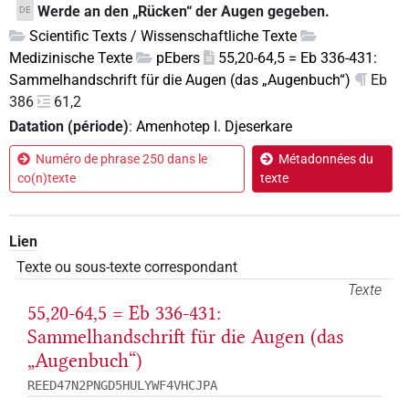
Werde an den „Rücken“ der Augen gegeben.
DE
Scientific Texts / Wissenschaftliche Texte
Medizinische Texte
pEbers
55,20-64,5 = Eb 336-431:
Sammelhandschrift für die Augen (das „Augenbuch“)
Eb
386
61,2
Datation (période)
:
Amenhotep I. Djeserkare
Numéro de phrase 250 dans le
Métadonnées du
co(n)texte
texte
Lien
Texte ou sous-texte correspondant
Texte
55,20-64,5 = Eb 336-431:
Sammelhandschrift für die Augen (das
„Augenbuch“)
REED47N2PNGD5HULYWF4VHCJPA