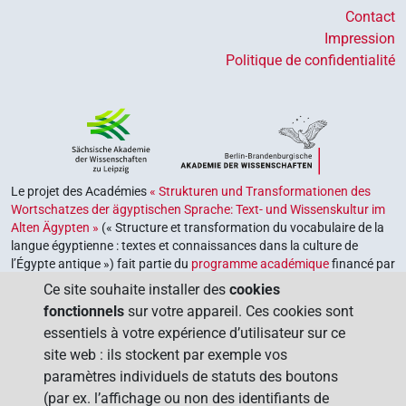
Contact
Impression
Politique de confidentialité
Le projet des Académies
« Strukturen und Transformationen des
Wortschatzes der ägyptischen Sprache: Text- und Wissenskultur im
Alten Ägypten »
(« Structure et transformation du vocabulaire de la
langue égyptienne : textes et connaissances dans la culture de
l’Égypte antique ») fait partie du
programme académique
financé par
le gouvernement fédéral et les gouvernements des Länder de la
Ce site souhaite installer des
cookies
République fédérale d’Allemagne, dont le but est de préserver,
fonctionnels
sur votre appareil. Ces cookies sont
retrouver et explorer notre héritage culturel. Le programme est
essentiels à votre expérience d’utilisateur sur ce
coordonné par l’
Union des académies allemandes des sciences et
site web : ils stockent par exemple vos
des lettres
.
paramètres individuels de statuts des boutons
(par ex. l’affichage ou non des identifiants de