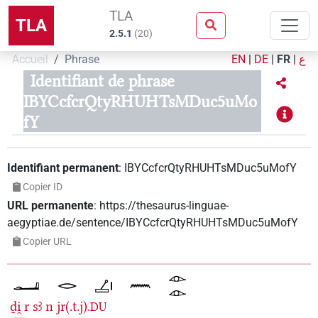
TLA
TLA
2.5.1
(
20
)
Accueil
Phrase
EN
|
DE
|
FR
|
ع
Identifiant de phrase
IBYCcfcrQtyRHUHTsMDuc5uMo
fY
Identifiant permanent
:
IBYCcfcrQtyRHUHTsMDuc5uMofY
Copier ID
URL permanente
:
https://thesaurus-linguae-
aegyptiae.de/sentence/IBYCcfcrQtyRHUHTsMDuc5uMofY
Copier URL
ḏi̯
r
sꜣ
n
jr(.t.j).
DU