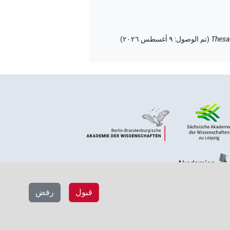
Thesa
(
تم الوصول
:
٩ أغسطس ٢٠٢٦
)
قبول
رفض