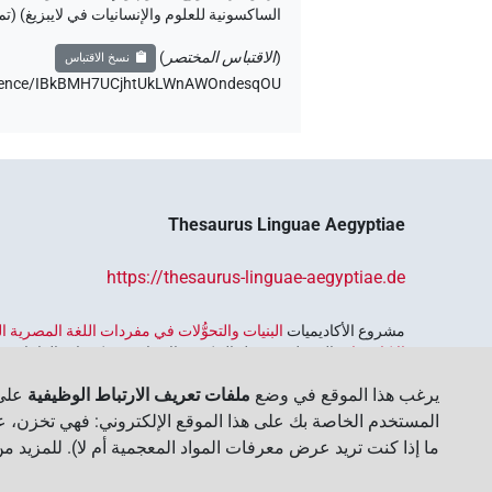
الساكسونية للعلوم والإنسانيات في لايبزيغ) (ت
(
الاقتباس المختصر
)
نسخ الاقتباس
sentence/IBkBMH7UCjhtUkLWnAWOndesqOU،
Thesaurus Linguae Aegyptiae
https://thesaurus-linguae-aegyptiae.de
مشروع الأكاديميات ‏
البنيات والتحوُّلات في مفردات اللغة المصرية
الاكاديميات
الممول من قبل الحكومة الاتحادية وحكومات الولايات بجمه
واسترجاعه واستكشافه. يُنسَّق البرنامج من قِبل
اتحاد الأكاديميات ا
يرغب هذا الموقع في وضع
ملفات تعريف الارتباط الوظيفية
على 
المستخدم الخاصة بك على هذا الموقع الإلكتروني: فهي تخزن، عل
ما إذا كنت تريد عرض معرفات المواد المعجمية أم لا). للمزيد م