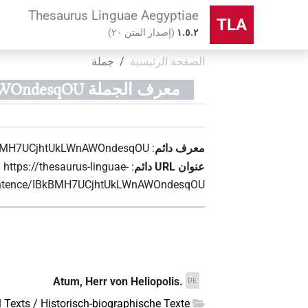
Thesaurus Linguae Aegyptiae
TLA
۱.٥.٢
(
إصدار المتن
٢٠
)
الصفحة الرئيسية
جملة
معرف الجملة IBkBMH7UCjhtUkLWnAWOndesqOU
معرف دائم
:
BMH7UCjhtUkLWnAWOndesqOU
عنوان‏ ‏URL‏ دائم
:
https://thesaurus-linguae-
entence/IBkBMH7UCjhtUkLWnAWOndesqOU
Atum, Herr von Heliopolis.
DE
l Texts / Historisch-biographische Texte