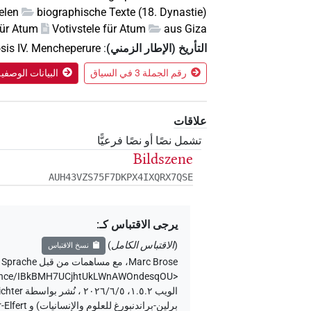
elen
biographische Texte (18. Dynastie)
für Atum
Votivstele für Atum
aus Giza
التأريخ (الإطار الزمني)
:
is IV. Mencheperure
رقم الجملة 3 في السياق
البيانات الوصفي
علاقات
تشمل نصًا أو نصًا فرعيًّا
Bildszene
AUH43VZS75F7DKPX4IXQRX7QSE
يرجى الاقتباس كـ
:
(
الاقتباس الكامل
)
نسخ الاقتباس
Marc Brose
،
مع مساهمات من قبل
 Sprache
entence/IBkBMH7UCjhtUkLWnAWOndesqOU>