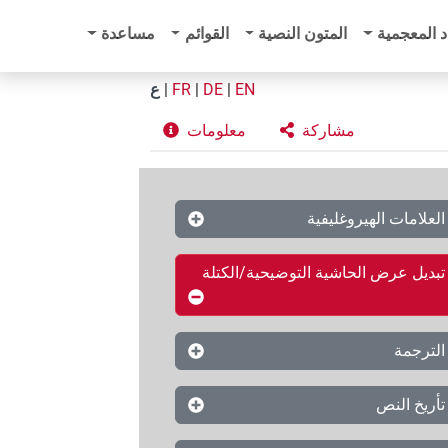
د المعجمية
المتون النصية
القوائم
مساعدة
EN
|
DE
|
FR
|
ع
مشاركة
معلومات
العلامات الهيروغليفية
تبديل عرض الحاشية التوضيحية/الكتلة
الترجمة
تأريخ النص