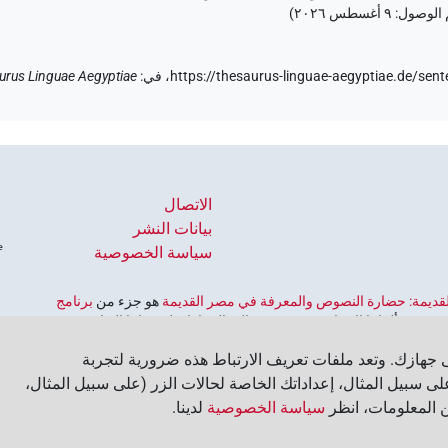
م الوصول:
٩ أغسطس ٢٠٢٦
)
https://thesaurus-linguae-aegyptiae.de/
في
:
urus Linguae Aegyptiae
الاتصال
بيانات النشر
سياسة الخصوصية
 القديمة: حضارة النصوص والمعرفة في مصر القديمة
هو جزء من
برنامج
ورية ألمانيا الاتحادية، وهو يهدف إلى الحفاظ على تراثنا الثقافي
لألمانية للعلوم والإنسانيات
‏.
جهازك. وتعد ملفات تعريف الارتباط هذه ضرورية لتجربة
ى سبيل المثال، إعداداتك الخاصة لحالات الزر (على سبيل المثال،
ن المعلومات، انظر
سياسة الخصوصية
لدينا.‏