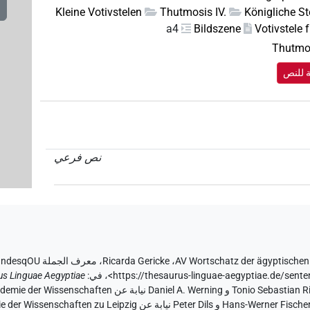
Kleine Votivstelen
Thutmosis IV.
Königliche St
a4
Bildszene
Votivstele 
Thutmos
ة للنص
نص فرعي
AV Wortschatz der ägyptischen
،
Ricarda Gericke
،
معرف الجملة IBkBMH7UCjhtUkLWnAWOndesqOU
<https://thesaurus-linguae-aegyptiae.de/s
،
في
:
us Linguae Aegyptiae