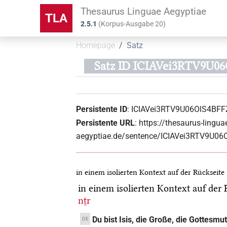
Thesaurus Linguae Aegyptiae
TLA
2.5.1
(
Korpus-Ausgabe
20
)
Homepage
Satz
Satz ID ICIAVei3RTV9U06
Persistente ID
:
ICIAVei3RTV9U06OlS4BFF
Persistente URL
:
https://thesaurus-lingua
aegyptiae.de/sentence/ICIAVei3RTV9U06
in einem isolierten Kontext auf der Rückseite
in einem isolierten Kontext auf der
nṯr
Du bist Isis, die Große, die Gottesmut
DE