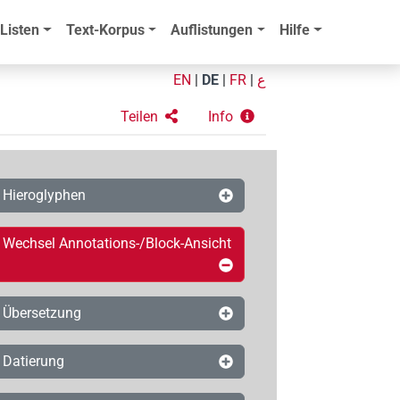
Listen
Text-Korpus
Auflistungen
Hilfe
EN
|
DE
|
FR
|
ع
Teilen
Info
Hieroglyphen
Wechsel Annotations-/Block-Ansicht
Übersetzung
Datierung