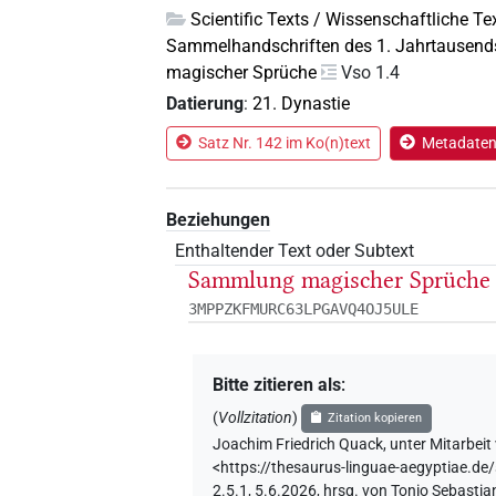
Scientific Texts / Wissenschaftliche Te
Sammelhandschriften des 1. Jahrtausend
magischer Sprüche
Vso 1.4
Datierung
:
21. Dynastie
Satz Nr. 142 im Ko(n)text
Metadaten
Beziehungen
Enthaltender Text oder Subtext
Sammlung magischer Sprüche
3MPPZKFMURC63LPGAVQ4OJ5ULE
Bitte zitieren als
:
(
Vollzitation
)
Zitation kopieren
Joachim Friedrich Quack
,
unter Mitarbeit
<https://thesaurus-linguae-aegyptiae.
2.5.1, 5.6.2026, hrsg. von Tonio Sebasti