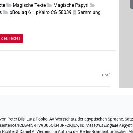
xte
Magische Texte
Magische Papyri
s
pBoulaq 6 = pKairo CG 58039
Sammlung
 des Textes
Text
 von
Peter Dils
,
Lutz Popko
,
AV Wortschatz der ägyptischen Sprache
,
Sat
de/sentence/ICIAVei3RTV9U06OlS4BFFZKjiE>
,
in
:
Thesaurus Linguae Aegypti
an Richter & Daniel A. Werning im Auftrag der Berlin-Brandenburgischen