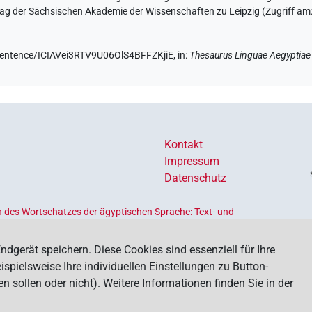
ftrag der Sächsischen Akademie der Wissenschaften zu Leipzig (Zugriff am
/sentence/ICIAVei3RTV9U06OlS4BFFZKjiE,
in
:
Thesaurus Linguae Aegyptiae
Kontakt
Impressum
Datenschutz
 des Wortschatzes der ägyptischen Sprache: Text- und
Ländern geförderten
Akademienprogramms
, das der Erhaltung,
s dient. Koordiniert wird das Programm von der
Union der
ndgerät speichern. Diese Cookies sind essenziell für Ihre
spielsweise Ihre individuellen Einstellungen zu Button-
ollen oder nicht). Weitere Informationen finden Sie in der