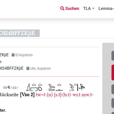
Suchen
TLA
Lemma-
OlS4BFFZKjiE
ZKjiE
ID kopieren
e-
OlS4BFFZKjiE
URL kopieren
 Rückseite
Vso 2
tw=t
(n)
{s.t}〈Ꜣs.t〉
wr.t
mw.t-
ter.