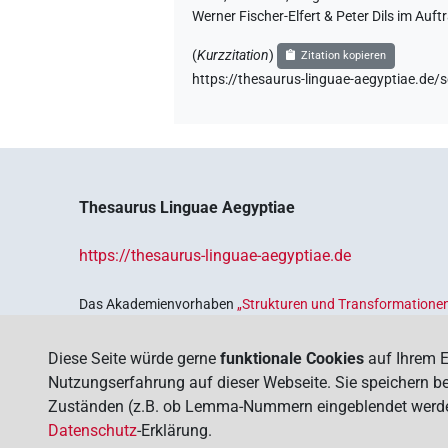
Werner Fischer-Elfert & Peter Dils im Au
(
Kurzzitation
)
Zitation kopieren
https://thesaurus-linguae-aegyptiae.de
Thesaurus Linguae Aegyptiae
https://thesaurus-linguae-aegyptiae.de
Das Akademienvorhaben
„Strukturen und Transformationen
Wissenskultur im Alten Ägypten‟
ist Teil des von Bund und 
Sicherung und Vergegenwärtigung unseres kulturellen Erbe
Diese Seite würde gerne
funktionale Cookies
auf Ihrem E
Deutschen Akademien der Wissenschaften
.
Nutzungserfahrung auf dieser Webseite. Sie speichern bei
Zuständen (z.B. ob Lemma-Nummern eingeblendet werden s
Datenschutz
-Erklärung.