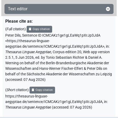
Text editor
Please cite as
:
(
Full citation
)
Copy citation
Peter Dils
,
Sentence ID ICMCAKz1ge1gLEaWq1pXrJp3JdA
<https://thesaurus-linguae-
aegyptiae.de/sentence/ICMCAKz1ge1gLEaWq1pXrJp3JdA>
,
in
:
Thesaurus Linguae Aegyptiae
,
Corpus edition 20, Web app version
2.5.1, 5 Jun 2026, ed. by Tonio Sebastian Richter & Daniel A.
Werning on behalf of the Berlin-Brandenburgische Akademie der
Wissenschaften and Hans-Werner Fischer-Elfert & Peter Dils on
behalf of the Sächsische Akademie der Wissenschaften zu Leipzig
(accessed:
07 Aug 2026
)
(
Short citation
)
Copy citation
https://thesaurus-linguae-
aegyptiae.de/sentence/ICMCAKz1ge1gLEaWq1pXrJp3JdA,
in
:
Thesaurus Linguae Aegyptiae
(
accessed
:
07 Aug 2026
)