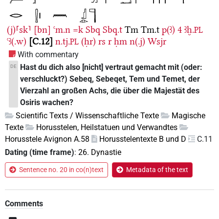
(j)⸢sk⸣
[bn]
ꜥm.n
=k
Sbq
Sbq.t
Tm
Tm.t
p(ꜣ)
4
ꜣḫ.
PL
ꜥꜣ(.w)
C.12
n.tj.
(ḥr)
rs
r
ḥm
n(.j)
Wsjr
PL
With commentary
Hast du dich also [nicht] vertraut gemacht mit (oder:
DE
verschluckt?) Sebeq, Sebeqet, Tem und Temet, der
Vierzahl an großen Achs, die über die Majestät des
Osiris wachen?
Scientific Texts / Wissenschaftliche Texte
Magische
Texte
Horusstelen, Heilstatuen und Verwandtes
Horusstele Avignon A.58
Horusstelentexte B und D
C.11
Dating (time frame)
:
26. Dynastie
Sentence no. 20 in co(n)text
Metadata of the text
Comments