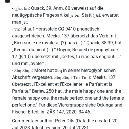
-
: Quack, 39, Anm. 80 verweist auf die
(j)sk bn
neuägyptische Fragepartikel
. Statt
erwartet
js bn
(j)sk
man
.
jsṯ
-
: Ist auf Horusstele CG 9410 phonetisch
ꜥm
ausgeschrieben. Meeks, 137 übersetzt das Verb mit
„Bien sûr je ne ravalerai (?) pas (...).“ Quack, 38-39, hat
„Kennst du nicht (...).“ Goyon, Recueil de prophylaxie,
17 (§ 10) übersetzt mit „Certes, tu n’as pas englouti ...“
und mit „avaler“.
-
: Moret hat
in seiner hieroglyphischen
Sbq Sbq,t
Sbq
Abschrift vergessen.
: Meeks, 137
Sbq Sbq,t Tm Tm,t
übersetzt „l’Excellent et l’Excellente, le Parfait et la
Parfaite.“ Berlev, 250 hat „the male happy one and the
female happy one, the male perfect one and the female
perfect one.“ Für diese Vierergruppe siehe Ockinga und
Fischer-Elfert, in: ZÄS 147, 2020, 34-46.
Commentary author
:
Peter Dils
(
Data file created
:
20
Jul 2023
,
latest revision
:
20 Jul 2023
)