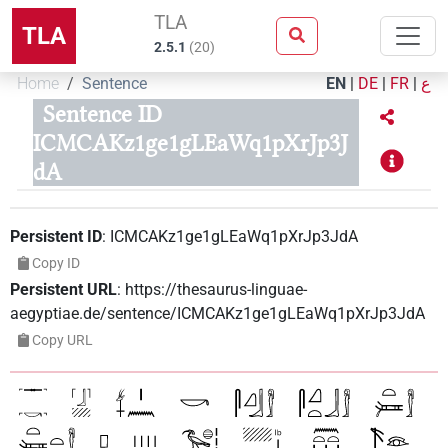
TLA
TLA
2.5.1
(
20
)
Home
Sentence
EN
|
DE
|
FR
|
ع
Sentence ID
ICMCAKz1ge1gLEaWq1pXrJp3J
dA
Persistent ID
:
ICMCAKz1ge1gLEaWq1pXrJp3JdA
Copy ID
Persistent URL
:
https://thesaurus-linguae-
aegyptiae.de/sentence/ICMCAKz1ge1gLEaWq1pXrJp3JdA
Copy URL