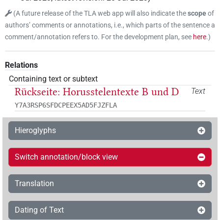
(
A future release of the TLA web app will also indicate the
scope
of
authors’ comments or annotations, i.e., which parts of the sentence a
comment/annotation refers to. For the development plan, see
here
.
)
Relations
Containing text or subtext
Rückseite: Horusstelentexte B und D
Text
Y7A3RSP6SFDCPEEX5AD5FJZFLA
Hieroglyphs
Switch annotation/block view
Translation
Dating of Text