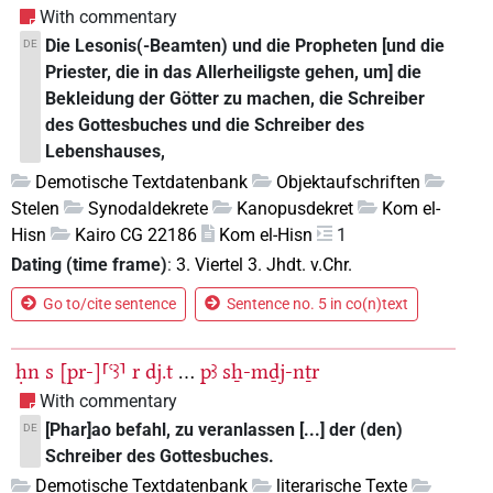
With commentary
Die Lesonis(-Beamten) und die Propheten [und die
DE
Priester, die in das Allerheiligste gehen, um] die
Bekleidung der Götter zu machen, die Schreiber
des Gottesbuches und die Schreiber des
Lebenshauses,
Demotische Textdatenbank
Objektaufschriften
Stelen
Synodaldekrete
Kanopusdekret
Kom el-
Hisn
Kairo CG 22186
Kom el-Hisn
1
Dating (time frame)
:
3. Viertel 3. Jhdt. v.Chr.
Go to/cite sentence
Sentence no. 5 in co(n)text
ḥn
s
[pr-]⸢ꜥꜣ⸣
r
dj.t
...
pꜣ
sẖ-mḏj-nṯr
With commentary
[Phar]ao befahl, zu veranlassen [...] der (den)
DE
Schreiber des Gottesbuches.
Demotische Textdatenbank
literarische Texte