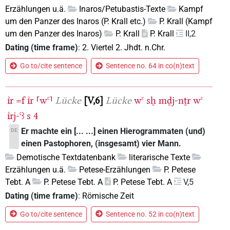
Erzählungen u.ä.
Inaros/Petubastis-Texte
Kampf
um den Panzer des Inaros (P. Krall etc.)
P. Krall (Kampf
um den Panzer des Inaros)
P. Krall
P. Krall
II,2
Dating (time frame)
:
2. Viertel 2. Jhdt. n.Chr.
Go to/cite sentence
Sentence no. 64 in co(n)text
ı͗r
=f
ı͗r
⸢wꜥ⸣
Lücke
V,6
Lücke
wꜥ
sẖ
mḏj-nṯr
wꜥ
ı͗rj-ꜥꜣ
s
4
Er machte ein [... ...] einen Hierogrammaten (und)
DE
einen Pastophoren, (insgesamt) vier Mann.
Demotische Textdatenbank
literarische Texte
Erzählungen u.ä.
Petese-Erzählungen
P. Petese
Tebt. A
P. Petese Tebt. A
P. Petese Tebt. A
V,5
Dating (time frame)
:
Römische Zeit
Go to/cite sentence
Sentence no. 52 in co(n)text