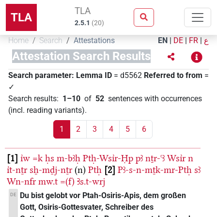
TLA
TLA
2.5.1
(
20
)
Home
Search
Attestations
EN
|
DE
|
FR
|
ع
Attestation Search Results
Search parameter:
Lemma ID
= d5562
Referred to from
=
✓
Search results
:
1–10
of
52
sentences with occurrences
(incl. reading variants)
.
1
2
3
4
5
6
1
ı͗w
=k
ḥs
m-bꜣḥ
Ptḥ-Wsı͗r-Ḥp
pꜣ
nṯr-ꜥꜣ
Wsı͗r
n
ı͗t-nṯr
sẖ-mḏj-nṯr
(n)
Ptḥ
2
Pꜣ-s-n-mṯk-mr-Ptḥ
sꜣ
Wn-nfr
mw.t
=(f)
Ꜣs.t-wrj
Du bist gelobt vor Ptah-Osiris-Apis, dem großen
DE
Gott, Osiris-Gottesvater, Schreiber des