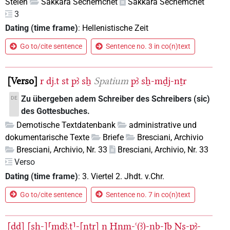
Stelen
Sakkara Sechemchet
Sakkara Sechemchet
3
Dating (time frame)
:
Hellenistische Zeit
Go to/cite sentence
Sentence no. 3 in co(n)text
Verso
r
dj.t
st
pꜣ
sẖ
Spatium
pꜣ
sẖ-mḏj-nṯr
Zu übergeben adem Schreiber des Schreibers (sic)
DE
des Gottesbuches.
Demotische Textdatenbank
administrative und
dokumentarische Texte
Briefe
Bresciani, Archivio
Bresciani, Archivio, Nr. 33
Bresciani, Archivio, Nr. 33
Verso
Dating (time frame)
:
3. Viertel 2. Jhdt. v.Chr.
Go to/cite sentence
Sentence no. 7 in co(n)text
[ḏd]
[sẖ-]⸢mḏꜣ.t⸣-[nṯr]
n
H̱nm-ꜥ(ꜣ)-nb-Jb
Ns-pꜣ-