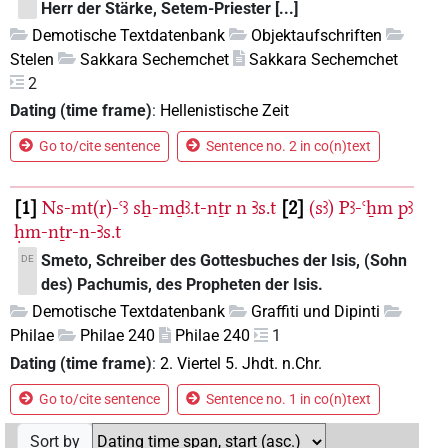
Herr der Stärke, Setem-Priester [...]
Demotische Textdatenbank
Objektaufschriften
Stelen
Sakkara Sechemchet
Sakkara Sechemchet
2
Dating (time frame)
:
Hellenistische Zeit
Go to/cite sentence
Sentence no. 2 in co(n)text
1
Ns-mt(r)-ꜥꜣ
sẖ-mḏꜣ.t-nṯr
n
Ꜣs.t
2
(sꜣ)
Pꜣ-ꜥẖm
pꜣ
ḥm-nṯr-n-Ꜣs.t
Smeto, Schreiber des Gottesbuches der Isis, (Sohn
DE
des) Pachumis, des Propheten der Isis.
Demotische Textdatenbank
Graffiti und Dipinti
Philae
Philae 240
Philae 240
1
Dating (time frame)
:
2. Viertel 5. Jhdt. n.Chr.
Go to/cite sentence
Sentence no. 1 in co(n)text
Sort by