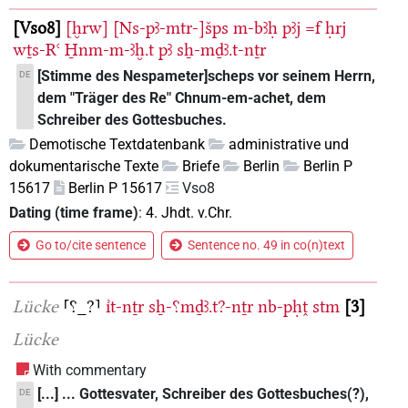
Vso8
[ḫrw]
[Ns-pꜣ-mtr-]šps
m-bꜣḥ
pꜣj
=f
ḥrj
wṯs-Rꜥ
H̱nm-m-ꜣḫ.t
pꜣ
sẖ-mḏꜣ.t-nṯr
[Stimme des Nespameter]scheps vor seinem Herrn,
DE
dem "Träger des Re" Chnum-em-achet, dem
Schreiber des Gottesbuches.
Demotische Textdatenbank
administrative und
dokumentarische Texte
Briefe
Berlin
Berlin P
15617
Berlin P 15617
Vso8
Dating (time frame)
:
4. Jhdt. v.Chr.
Go to/cite sentence
Sentence no. 49 in co(n)text
Lücke
⸢⸮_?⸣
ı͗t-nṯr
sẖ-⸮mḏꜣ.t?-nṯr
nb-pḥṱ
stm
3
Lücke
With commentary
[...] ... Gottesvater, Schreiber des Gottesbuches(?),
DE