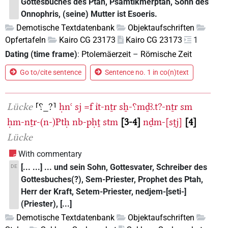
Gottesbuches des Ptah, Psamtikmerptah, Sohn des
Onnophris, (seine) Mutter ist Esoeris.
Demotische Textdatenbank
Objektaufschriften
Opfertafeln
Kairo CG 23173
Kairo CG 23173
1
Dating (time frame)
:
Ptolemäerzeit
–
Römische Zeit
Go to/cite sentence
Sentence no. 1 in co(n)text
Lücke
⸢⸮_?⸣
ḥnꜥ
sj
=f
ı͗t-nṯr
sẖ-⸮mḏꜣ.t?-nṯr
sm
ḥm-nṯr-(n-)Ptḥ
nb-pḥṱ
stm
3-4
nḏm-[sṱj]
4
Lücke
With commentary
[... ...] ... und sein Sohn, Gottesvater, Schreiber des
DE
Gottesbuches(?), Sem-Priester, Prophet des Ptah,
Herr der Kraft, Setem-Priester, nedjem-[seti-]
(Priester), [...]
Demotische Textdatenbank
Objektaufschriften