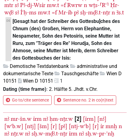
mtr
sꜣ
Pꜣ-dj-Wsı͗r
mw.t
=f
Rwrw
n
wṯs-⸢Rꜥ⸣
Ḥr-
wḏꜣ
sꜣ
I͗ꜥḥ-ms
mw.t
=f
Mr-ı͗b
pꜣ
sẖ-mḏꜣ.t-nṯr
n
Ꜣs.t
[Gesagt hat der Schreiber des Gottesbu]ches des
DE
Chnum (des) Großen, Herrn von Elephantine,
Nespameter, Sohn des Petosiris, seine Mutter ist
Ruru, zum "Träger des Re" Horudja, Sohn des
Ahmose, seine Mutter ist Merib, derm Schreiber
des Gottesbuches der Isis:
Demotische Textdatenbank
administrative und
dokumentarische Texte
Tauschgeschäfte
Wien D
10151
Wien D 10151
1
Dating (time frame)
:
2. Hälfte 5. Jhdt. v.Chr.
Go to/cite sentence
Sentence no. 2 in co(n)text
nꜣ
mr-šn.w
ı͗rm
nꜣ
ḥm-nṯr.w
2
[ı͗rm]
[nꜣ]
[wꜥb.w]
[ntj]
[šm]
[r]
[pꜣ]
[ntj-wꜥb]
[r]
ı͗r
mnḫ
n
nꜣ
nṯr.w
nꜣ
sẖ.w-mḏꜣ.t-nṯr
ı͗rm
nꜣ
sẖ.w-pr-ꜥnḫ