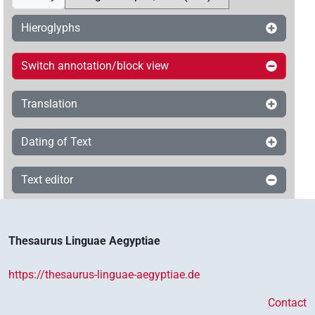
Hieroglyphs
Switch annotation/block view
Translation
Dating of Text
Text editor
Thesaurus Linguae Aegyptiae
https://thesaurus-linguae-aegyptiae.de
Contact