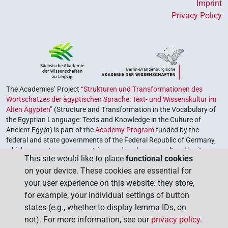
Imprint
Privacy Policy
The Academies’ Project
“Strukturen und Transformationen des
Wortschatzes der ägyptischen Sprache: Text- und Wissenskultur im
Alten Ägypten”
(Structure and Transformation in the Vocabulary of
the Egyptian Language: Texts and Knowledge in the Culture of
Ancient Egypt) is part of the
Academy Program
funded by the
federal and state governments of the Federal Republic of Germany,
which serves to preserve, retrieve and explore our cultural heritage.
This site would like to place
functional cookies
The program is coordinated by the
Union of the German Academies
on your device. These cookies are essential for
of Sciences and Humanities
.
your user experience on this website: they store,
for example, your individual settings of button
states (e.g., whether to display lemma IDs, on
not). For more information, see our
privacy policy
.