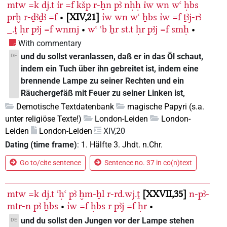
mtw
=k
dj.t
ı͗r
=f
kšp
r-ẖn
pꜣ
nḥḥ
ı͗w
wn
wꜥ
ḥbs
prḫ
r-ḏꜣḏꜣ
=f
•
XIV,21
ı͗w
wn
wꜥ
ẖbs
ı͗w
=f
ṯꜣj-rꜣ
_.ṱ
ḥr
pꜣj
=f
wnmj
•
wꜥ
ꜥb
ẖr
st.t
ḥr
pꜣj
=f
smḥ
•
With commentary
und du sollst veranlassen, daß er in das Öl schaut,
DE
indem ein Tuch über ihn gebreitet ist, indem eine
brennende Lampe zu seiner Rechten und ein
Räuchergefäß mit Feuer zu seiner Linken ist,
Demotische Textdatenbank
magische Papyri (s.a.
unter religiöse Texte!)
London-Leiden
London-
Leiden
London-Leiden
XIV,20
Dating (time frame)
:
1. Hälfte 3. Jhdt. n.Chr.
Go to/cite sentence
Sentence no. 37 in co(n)text
mtw
=k
dj.t
ꜥḥꜥ
pꜣ
ḫm-ẖl
r-rd.wj.ṱ
XXVII,35
n-pꜣ-
mtr-n
pꜣ
ẖbs
•
ı͗w
=f
ḥbs
r
pꜣj
=f
ḥr
•
und du sollst den Jungen vor der Lampe stehen
DE