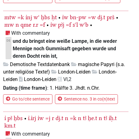
mtw
=k
ı͗nj
wꜥ
ẖbs
ḥt
•
ı͗w
bn-pw
=w
dj.t
prš
•
mw
n
qme
r.r
=f
•
ı͗w
pꜣj
=f
sꜥl
wꜥb
•
With commentary
und du bringst eine weiße Lampe, in die weder
DE
Mennige noch Gummisaft gegeben wurde und
deren Docht rein ist,
Demotische Textdatenbank
magische Papyri (s.a.
unter religiöse Texte!)
London-Leiden
London-
Leiden
London-Leiden
VI,2
Dating (time frame)
:
1. Hälfte 3. Jhdt. n.Chr.
Go to/cite sentence
Sentence no. 3 in co(n)text
ı͗
pꜣ
ẖbs
•
ı͗.ı͗rj
ı͗w
=j
r
dj.t
n
=k
n
tꜣ
ẖe.t
n
tꜣ
ı͗ḥ.t
km.t
With commentary