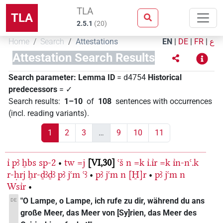
TLA
TLA
2.5.1
(
20
)
Home
Search
Attestations
EN
|
DE
|
FR
|
ع
Attestation Search Results
Search parameter:
Lemma ID
= d4754
Historical
predecessors
= ✓
Search results
:
1–10
of
108
sentences with occurrences
(incl. reading variants)
.
1
2
3
…
9
10
11
ı͗
pꜣ
ẖbs
sp-2
•
tw
=j
VI,30
ꜥš
n
=k
ı͗.ı͗r
=k
ı͗n-nꜥ.k
r-ḥrj
ẖr-ḏꜣḏꜣ
pꜣ
jꜥm
ꜥꜣ
•
pꜣ
jꜥm
n
[H̱]r
•
pꜣ
jꜥm
n
Wsı͗r
•
"O Lampe, o Lampe, ich rufe zu dir, während du ans
DE
große Meer, das Meer von [Sy]rien, das Meer des