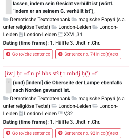
lassen, indem sein Gesicht verhüllt ist (wörtl.
"indem er an seinem G. verhüllt ist"),
Demotische Textdatenbank
magische Papyri (s.a.
unter religiöse Texte!)
London-Leiden
London-
Leiden
London-Leiden
XXVII,34
Dating (time frame)
:
1. Hälfte 3. Jhdt. n.Chr.
Go to/cite sentence
Sentence no. 74 in co(n)text
[ı͗w]
ḥr
=f
n
pꜣ
ẖbs
sṯꜣ.ṱ
r
mẖdj
ḥ(ꜥ)
=f
(und) [indem] die Oberseite der Lampe ebenfalls
DE
nach Norden gewandt ist.
Demotische Textdatenbank
magische Papyri (s.a.
unter religiöse Texte!)
London-Leiden
London-
Leiden
London-Leiden
V,32
Dating (time frame)
:
1. Hälfte 3. Jhdt. n.Chr.
Go to/cite sentence
Sentence no. 92 in co(n)text