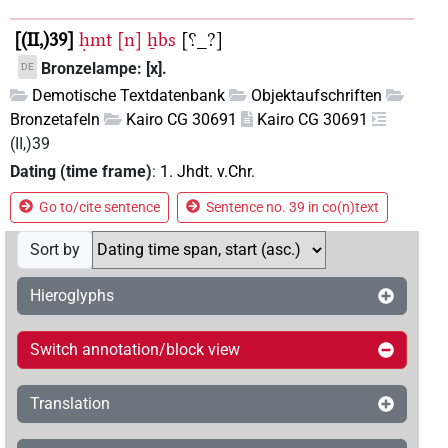
(II,)39
ḥmt
[n]
ẖbs
[⸮_?]
Bronzelampe: [x].
DE
Demotische Textdatenbank
Objektaufschriften
Bronzetafeln
Kairo CG 30691
Kairo CG 30691
(II,)39
Dating (time frame)
:
1. Jhdt. v.Chr.
Go to/cite sentence
Sentence no. 39 in co(n)text
Sort by
Hieroglyphs
Switch annotation/block view
Translation