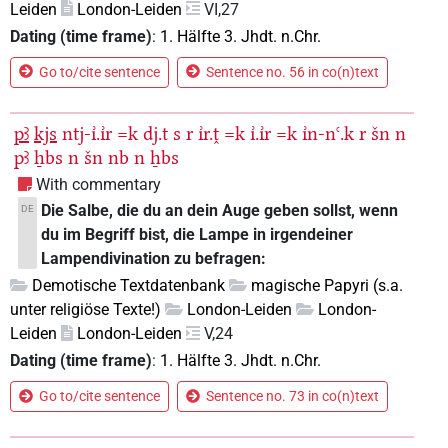
Leiden
London-Leiden
VI,27
Dating (time frame)
:
1. Hälfte 3. Jhdt. n.Chr.
Go to/cite sentence
Sentence no. 56 in co(n)text
pꜣ
kjs
ntj-ı͗.ı͗r
=k
dj.t
s
r
ı͗r.ṱ
=k
ı͗.ı͗r
=k
ı͗n-nꜥ.k
r
šn
n
pꜣ
ẖbs
n
šn
nb
n
ẖbs
With commentary
Die Salbe, die du an dein Auge geben sollst, wenn
DE
du im Begriff bist, die Lampe in irgendeiner
Lampendivination zu befragen:
Demotische Textdatenbank
magische Papyri (s.a.
unter religiöse Texte!)
London-Leiden
London-
Leiden
London-Leiden
V,24
Dating (time frame)
:
1. Hälfte 3. Jhdt. n.Chr.
Go to/cite sentence
Sentence no. 73 in co(n)text