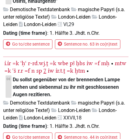
Osiris, hinaufgehst!"
Demotische Textdatenbank
magische Papyri (s.a.
unter religiöse Texte!)
London-Leiden
London-
Leiden
London-Leiden
VI,29
Dating (time frame)
:
1. Hälfte 3. Jhdt. n.Chr.
Go to/cite sentence
Sentence no. 63 in co(n)text
ı͗.ı͗r
=k
ꜥḥꜥ
r-rd.wj.ṱ
=k
wbe
pꜣ
ẖbs
ı͗w
=f
mḥ
•
mtw
=k
ꜥš
r.r
=f
n
sp
7
ı͗w
ı͗r.t.ṱ
=k
ḫtm
•
Du sollst gegenüber von der brennenden Lampe
DE
stehen und siebenmal zu ihr mit geschlossenen
Augen rezitieren.
Demotische Textdatenbank
magische Papyri (s.a.
unter religiöse Texte!)
London-Leiden
London-
Leiden
London-Leiden
XXVII,18
Dating (time frame)
:
1. Hälfte 3. Jhdt. n.Chr.
Go to/cite sentence
Sentence no. 44 in co(n)text