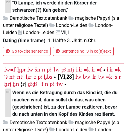
"O Lampe, ich werde dir den Körper der
DE
schwarzen(?) Kuh geben,"
Demotische Textdatenbank
magische Papyri (s.a.
unter religiöse Texte!)
London-Leiden
London-
Leiden
London-Leiden
VII,1
Dating (time frame)
:
1. Hälfte 3. Jhdt. n.Chr.
Go to/cite sentence
Sentence no. 3 in co(n)text
ı͗w=f-ḫpr
ı͗w
šn
n
pꜣ
ꜥlw
pꜣ
ntj-ı͗.ı͗r
=k
ı͗r
=f
•
ı͗.ı͗r
=k
ꜥš
nꜣj
ntj-ḥrj
r
pꜣ
ẖbs
•
VI,28
ı͗w
bw-ı͗r-tw
=k
ꜥš
r-
ẖrj
ẖn
{r}
ḏꜣḏꜣ
=f
n
pꜣ
ꜥlw
•
Wenn es die Befragung durch das Kind ist, die du
DE
machen wirst, dann sollst du das, was oben
(geschrieben) ist, zu der Lampe rezitieren, bevor
du nach unten in den Kopf des Kindes rezitierst.
Demotische Textdatenbank
magische Papyri (s.a.
unter religiöse Texte!)
London-Leiden
London-