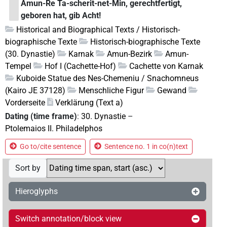
Amun-Re Ta-scherit-net-Min, gerechtfertigt,
geboren hat, gib Acht!
Historical and Biographical Texts / Historisch-
biographische Texte
Historisch-biographische Texte
(30. Dynastie)
Karnak
Amun-Bezirk
Amun-
Tempel
Hof I (Cachette-Hof)
Cachette von Karnak
Kuboide Statue des Nes-Chemeniu / Snachomneus
(Kairo JE 37128)
Menschliche Figur
Gewand
Vorderseite
Verklärung (Text a)
Dating (time frame)
:
30. Dynastie
–
Ptolemaios II. Philadelphos
Go to/cite sentence
Sentence no. 1 in co(n)text
Sort by
Hieroglyphs
Switch annotation/block view