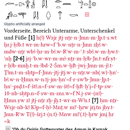
Glyphs artificially arranged
Vorderseite, Bereich Unterarme, Unterschenkel
und Füße
1
h(ꜣ)
Wsjr
jtj-nṯr-n-Jmn-m-Jp.t-s.wt
ẖr.j-ḥꜣb.t
wr-m-hrw=f
ꜥb.w-nṯr-n-Jmn
zẖꜣ.w-
mdw-nṯr
wbꜣ-ḥr-m-bꜣ.w-Rꜥw-m-ꜥ.t-sbꜣ.w-m-ḥw.t-
ꜥnḫ
2-6
jri̯-ꜥb.w-wr-m-mꜣ-nṯr-m-ḥꜣb-Jn.t-nfr.yt-
r-ḥꜣb-mnḫ.t-m-ꜣbd-2-Šm.w-ḫft-jwi̯-Jmn-m-jꜣ.t-
Ṯꜣm.t-m-sḥtp=f-Jmn-jtj-jtj.w-n-nṯr.w-nb(.w)-ḥnꜥ-
bꜣ.w-n-Ḫmn.w-n.tj-jm-ḥnꜥ=f-r-swꜥb-Jmn-Jp.t-
ḥnꜥ-psḏ.t=f-štꜣ.n=f-sw-m-štꜣ=f-ḫft-ḫꜥi̯=f-tp-sw-
10-nb-sḥtp.n=f-sw-m-sns.w=f
N.j-sw-(nꜣ)-
Ḫmn.yw
zꜣ
jtj-nṯr
rḫ-jḫ.t-wr-m-Wꜣs.t
7
ḥm-nṯr-
Wsjr-nb-kꜣ
Kꜣp=f-ḥꜣ-Mnṯ.w
mꜣꜥ-ḫrw
jri̯.tn
jḥy.t-
Jmn-Rꜥw
T(ꜣ)-šrj.t-(n.t)-Mnw
mꜣꜥ(.t)-ḫrw
jmi̯
ḥr
=k
"Oh du Osiris Gottesvater des Amun in Karnak,
DE