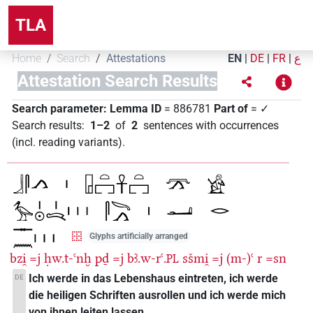
TLA
Home
Search
Attestations
EN
|
DE
|
FR
|
ع
Attestation Search Results
Search parameter:
Lemma ID
= 886781
Part of
= ✓
Search results
:
1–2
of
2
sentences with occurrences
(incl. reading variants)
.
Glyphs artificially arranged
bzi̯
=j
ḥw.t-ꜥnḫ
pḏ
=j
bꜣ.w-rꜥ.
sšmi̯
=j
(m-)ꜥ
r
=sn
PL
Ich werde in das Lebenshaus eintreten, ich werde
DE
die heiligen Schriften ausrollen und ich werde mich
von ihnen leiten lassen.