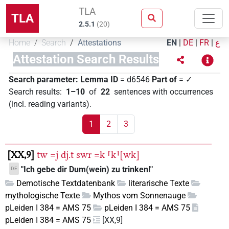
TLA
TLA
2.5.1
(
20
)
Home
Search
Attestations
EN
|
DE
|
FR
|
ع
Attestation Search Results
Search parameter:
Lemma ID
= d6546
Part of
= ✓
Search results
:
1–10
of
22
sentences with occurrences
(incl. reading variants)
.
1
2
3
XX,9
tw
=j
dj.t
swr
=k
⸢k⸣[wk]
"Ich gebe dir Dum(wein) zu trinken!"
DE
Demotische Textdatenbank
literarische Texte
mythologische Texte
Mythos vom Sonnenauge
pLeiden I 384 = AMS 75
pLeiden I 384 = AMS 75
pLeiden I 384 = AMS 75
[XX,9]