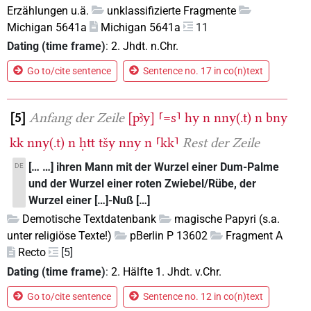
Erzählungen u.ä.
unklassifizierte Fragmente
Michigan 5641a
Michigan 5641a
11
Dating (time frame)
:
2. Jhdt. n.Chr.
Go to/cite sentence
Sentence no. 17 in co(n)text
5
Anfang der Zeile
[pꜣy]
⸢=s⸣
hy
n
nny(.t)
n
bny
kk
nny(.t)
n
ḥtt
tšy
nny
n
⸢kk⸣
Rest der Zeile
[… …] ihren Mann mit der Wurzel einer Dum-Palme
DE
und der Wurzel einer roten Zwiebel/Rübe, der
Wurzel einer […]-Nuß […]
Demotische Textdatenbank
magische Papyri (s.a.
unter religiöse Texte!)
pBerlin P 13602
Fragment A
Recto
[5]
Dating (time frame)
:
2. Hälfte 1. Jhdt. v.Chr.
Go to/cite sentence
Sentence no. 12 in co(n)text