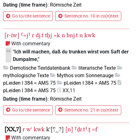
Dating (time frame)
:
Römische Zeit
Go to/cite sentence
Sentence no. 10 in co(n)text
[r-ı͗w]
⸢=j⸣
r
dj.t
tẖj
=k
n
bnj.t
n
kwk
With commentary
"Ich will machen, daß du trunken wirst vom Saft der
DE
Dumpalme,"
Demotische Textdatenbank
literarische Texte
mythologische Texte
Mythos vom Sonnenauge
pLeiden I 384 = AMS 75
pLeiden I 384 = AMS 75
pLeiden I 384 = AMS 75
XX,11
Dating (time frame)
:
Römische Zeit
Go to/cite sentence
Sentence no. 21 in co(n)text
XX,7
r
wꜥ
kwk
kꜥ[⸮_?]
[n]
⸢ḏr.t⸣.ṱ
=f
With commentary