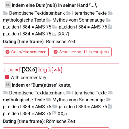
indem eine Dum(nuß) in seiner Hand ⸢...⸣,
DE
Demotische Textdatenbank
literarische Texte
mythologische Texte
Mythos vom Sonnenauge
pLeiden I 384 = AMS 75
pLeiden I 384 = AMS 75
pLeiden I 384 = AMS 75
[XX,7]
Dating (time frame)
:
Römische Zeit
Go to/cite sentence
Sentence no. 11 in co(n)text
r-ı͗w
=f
XX,6
hꜥqj
k[wk]
With commentary
indem er ⸢Dum(nüsse⸣ kaute,
DE
Demotische Textdatenbank
literarische Texte
mythologische Texte
Mythos vom Sonnenauge
pLeiden I 384 = AMS 75
pLeiden I 384 = AMS 75
pLeiden I 384 = AMS 75
XX,5
Dating (time frame)
:
Römische Zeit