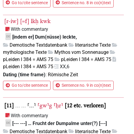
Go to/cite sentence
Sentence no. 8 in co(n)text
[r-ı͗w]
[=f]
lkḥ
kwk
With commentary
[indem er] Dum(nüsse) leckte,
DE
Demotische Textdatenbank
literarische Texte
mythologische Texte
Mythos vom Sonnenauge
pLeiden I 384 = AMS 75
pLeiden I 384 = AMS 75
pLeiden I 384 = AMS 75
XX,6
Dating (time frame)
:
Römische Zeit
Go to/cite sentence
Sentence no. 9 in co(n)text
11
…
…
⸢...⸣
⸢gw⸣g
⸢ẖr⸣
12 etc. verloren
With commentary
[--- ---] … Frucht der Dumpalme unter(?) [---]
DE
Demotische Textdatenbank
literarische Texte