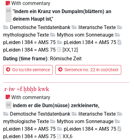
With commentary
"indem ein Kranz von Dumpalm(blättern) an
DE
deinem Haupt ist,"
Demotische Textdatenbank
literarische Texte
mythologische Texte
Mythos vom Sonnenauge
pLeiden I 384 = AMS 75
pLeiden I 384 = AMS 75
pLeiden I 384 = AMS 75
[XX,12]
Dating (time frame)
:
Römische Zeit
Go to/cite sentence
Sentence no. 22 in co(n)text
r-ı͗w
=f
ḫbḫb
kwk
With commentary
indem er die Dum(nüsse) zerkleinerte,
DE
Demotische Textdatenbank
literarische Texte
mythologische Texte
Mythos vom Sonnenauge
pLeiden I 384 = AMS 75
pLeiden I 384 = AMS 75
pLeiden I 384 = AMS 75
XX,6