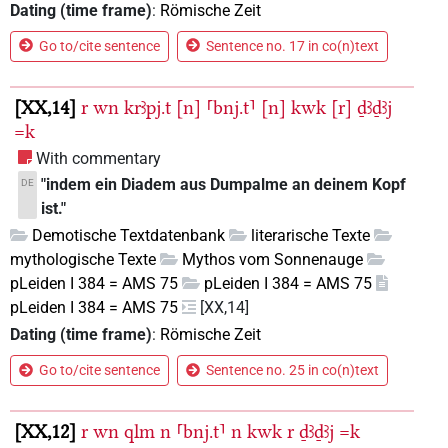
Dating (time frame)
:
Römische Zeit
Go to/cite sentence
Sentence no. 17 in co(n)text
XX,14
r
wn
krꜣpj.t
[n]
⸢bnj.t⸣
[n]
kwk
[r]
ḏꜣḏꜣj
=k
With commentary
"indem ein Diadem aus Dumpalme an deinem Kopf
DE
ist."
Demotische Textdatenbank
literarische Texte
mythologische Texte
Mythos vom Sonnenauge
pLeiden I 384 = AMS 75
pLeiden I 384 = AMS 75
pLeiden I 384 = AMS 75
[XX,14]
Dating (time frame)
:
Römische Zeit
Go to/cite sentence
Sentence no. 25 in co(n)text
XX,12
r
wn
qlm
n
⸢bnj.t⸣
n
kwk
r
ḏꜣḏꜣj
=k