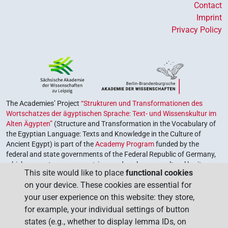
Contact
Imprint
Privacy Policy
The Academies’ Project
“Strukturen und Transformationen des
Wortschatzes der ägyptischen Sprache: Text- und Wissenskultur im
Alten Ägypten”
(Structure and Transformation in the Vocabulary of
the Egyptian Language: Texts and Knowledge in the Culture of
Ancient Egypt) is part of the
Academy Program
funded by the
federal and state governments of the Federal Republic of Germany,
which serves to preserve, retrieve and explore our cultural heritage.
This site would like to place
functional cookies
The program is coordinated by the
Union of the German Academies
on your device. These cookies are essential for
of Sciences and Humanities
.
your user experience on this website: they store,
for example, your individual settings of button
states (e.g., whether to display lemma IDs, on