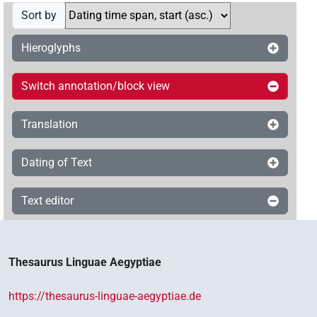
Sort by
Hieroglyphs
Switch annotation/block view
Translation
Dating of Text
Text editor
Thesaurus Linguae Aegyptiae
https://thesaurus-linguae-aegyptiae.de