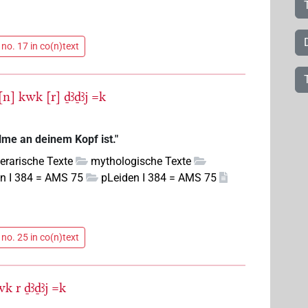
no. 17 in co(n)text
[n]
kwk
[r]
ḏꜣḏꜣj
=k
me an deinem Kopf ist."
iterarische Texte
mythologische Texte
n I 384 = AMS 75
pLeiden I 384 = AMS 75
no. 25 in co(n)text
wk
r
ḏꜣḏꜣj
=k