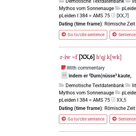
Demotische Textdatenbank
l
Mythos vom Sonnenauge
pLeide
pLeiden I 384 = AMS 75
[XX,7]
Dating (time frame)
:
Römische Zeit
Go to/cite sentence
Sentence 
r-ı͗w
=f
XX,6
hꜥqj
k[wk]
With commentary
indem er ⸢Dum(nüsse⸣ kaute,
DE
Demotische Textdatenbank
l
Mythos vom Sonnenauge
pLeide
pLeiden I 384 = AMS 75
XX,5
Dating (time frame)
:
Römische Zeit
Go to/cite sentence
Sentence 