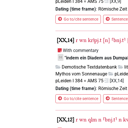
pLeiden I 384 = AMS 75
[XX,9]
Dating (time frame)
:
Römische Zeit
Go to/cite sentence
Sentence 
XX,14
r
wn
krꜣpj.t
[n]
⸢bnj.t⸣
With commentary
"indem ein Diadem aus Dumpal
DE
Demotische Textdatenbank
l
Mythos vom Sonnenauge
pLeide
pLeiden I 384 = AMS 75
[XX,14]
Dating (time frame)
:
Römische Zeit
Go to/cite sentence
Sentence 
XX,12
r
wn
qlm
n
⸢bnj.t⸣
n
k