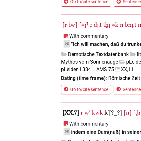
Go to/cite sentence
Sentence 
[r-ı͗w]
⸢=j⸣
r
dj.t
tẖj
=k
n
bnj.t
With commentary
"Ich will machen, daß du trun
DE
Demotische Textdatenbank
l
Mythos vom Sonnenauge
pLeide
pLeiden I 384 = AMS 75
XX,11
Dating (time frame)
:
Römische Zeit
Go to/cite sentence
Sentence 
XX,7
r
wꜥ
kwk
kꜥ[⸮_?]
[n]
⸢ḏr
With commentary
indem eine Dum(nuß) in seiner 
DE