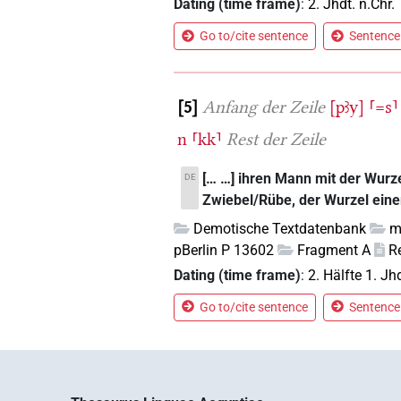
Dating (time frame)
:
2. Jhdt. n.Chr.
Go to/cite sentence
Sentence 
5
Anfang der Zeile
[pꜣy]
⸢=s⸣
n
⸢kk⸣
Rest der Zeile
[… …] ihren Mann mit der Wurz
DE
Zwiebel/Rübe, der Wurzel einer
Demotische Textdatenbank
m
pBerlin P 13602
Fragment A
R
Dating (time frame)
:
2. Hälfte 1. Jhd
Go to/cite sentence
Sentence 