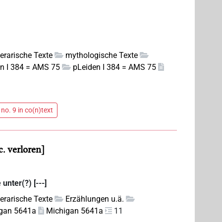
iterarische Texte
mythologische Texte
n I 384 = AMS 75
pLeiden I 384 = AMS 75
no. 9 in co(n)text
c. verloren
unter(?) [---]
iterarische Texte
Erzählungen u.ä.
gan 5641a
Michigan 5641a
11