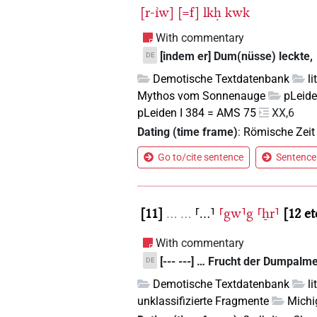
[r-ı͗w]
[=f]
lkḥ
kwk
With commentary
[indem er] Dum(nüsse) leckte,
DE
Demotische Textdatenbank
l
Mythos vom Sonnenauge
pLeide
pLeiden I 384 = AMS 75
XX,6
Dating (time frame)
:
Römische Zeit
Go to/cite sentence
Sentence 
11
…
…
⸢...⸣
⸢gw⸣g
⸢ẖr⸣
12 et
With commentary
[--- ---] … Frucht der Dumpalme 
DE
Demotische Textdatenbank
l
unklassifizierte Fragmente
Michi