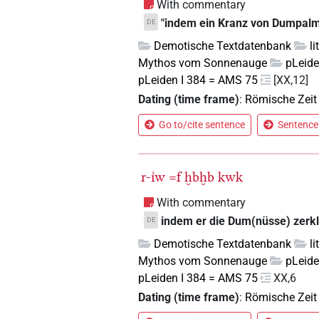
With commentary
"indem ein Kranz von Dumpalm(
DE
Demotische Textdatenbank
l
Mythos vom Sonnenauge
pLeide
pLeiden I 384 = AMS 75
[XX,12]
Dating (time frame)
:
Römische Zeit
Go to/cite sentence
Sentence 
r-ı͗w
=f
ḫbḫb
kwk
With commentary
indem er die Dum(nüsse) zerkl
DE
Demotische Textdatenbank
l
Mythos vom Sonnenauge
pLeide
pLeiden I 384 = AMS 75
XX,6
Dating (time frame)
:
Römische Zeit