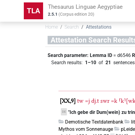
Thesaurus Linguae Aegyptiae
TLA
2.5.1
(
Corpus edition
20
)
Home
Search
Attestations
Attestation Search Result
Search parameter:
Lemma ID
= d6546
R
Search results
:
1–10
of
21
sentences 
XX,9
tw
=j
dj.t
swr
=k
⸢k⸣[w
"Ich gebe dir Dum(wein) zu trin
DE
Demotische Textdatenbank
l
Mythos vom Sonnenauge
pLeide