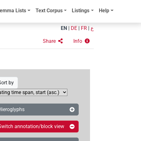
emma Lists
Text Corpus
Listings
Help
EN
|
DE
|
FR
|
ع
Share
Info
Sort by
Hieroglyphs
Switch annotation/block view