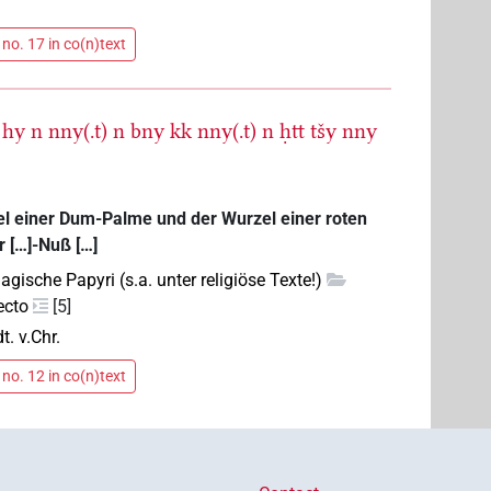
no. 17 in co(n)text
hy
n
nny(.t)
n
bny
kk
nny(.t)
n
ḥtt
tšy
nny
el einer Dum-Palme und der Wurzel einer roten
 […]-Nuß […]
agische Papyri (s.a. unter religiöse Texte!)
ecto
[5]
t. v.Chr.
no. 12 in co(n)text