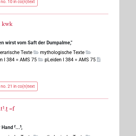
no. 10 in co(n)text
n
kwk
ken wirst vom Saft der Dumpalme,"
iterarische Texte
mythologische Texte
n I 384 = AMS 75
pLeiden I 384 = AMS 75
no. 21 in co(n)text
.t⸣.ṱ
=f
Hand ⸢...⸣,