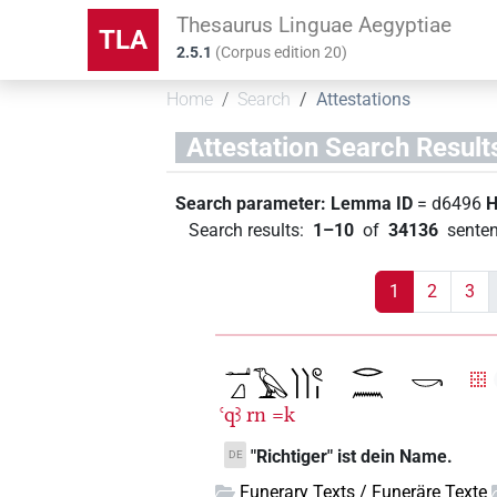
Thesaurus Linguae Aegyptiae
TLA
2.5.1
(
Corpus edition
20
)
Home
Search
Attestations
Attestation Search Result
Search parameter:
Lemma ID
= d6496
H
Search results
:
1–10
of
34136
senten
1
2
3
ꜥqꜣ
rn
=k
"Richtiger" ist dein Name.
DE
Funerary Texts / Funeräre Texte