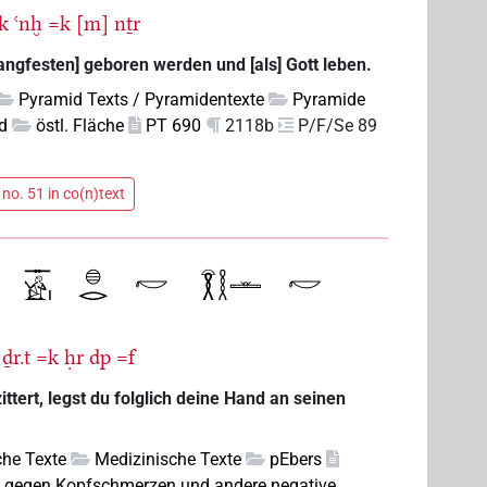
k
ꜥnḫ
=k
[m]
nṯr
angfesten] geboren werden und [als] Gott leben.
Pyramid Texts / Pyramidentexte
Pyramide
d
östl. Fläche
PT 690
2118b
P/F/Se 89
no. 51 in co(n)text
ḏr.t
=k
ḥr
dp
=f
tert, legst du folglich deine Hand an seinen
che Texte
Medizinische Texte
pEbers
el gegen Kopfschmerzen und andere negative