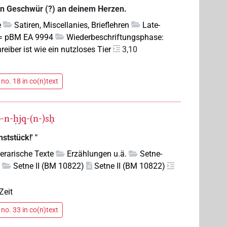
 ein Geschwür (?) an deinem Herzen.
e
Satiren, Miscellanies, Brieflehren
Late-
= pBM EA 9994
Wiederbeschriftungsphase:
hreiber ist wie ein nutzloses Tier
3,10
no. 18 in co(n)text
p-n-ḥjq-(n-)sẖ
ststück!' "
iterarische Texte
Erzählungen u.ä.
Setne-
)
Setne II (BM 10822)
Setne II (BM 10822)
Zeit
no. 33 in co(n)text