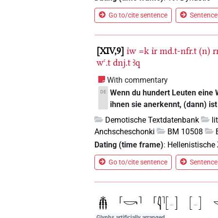
Go to/cite sentence
Sentence 
XIV,9
ı͗w
=k
ı͗r
md.t-nfr.t
(n)
r
wꜥ.t
dnj.t
ꜣq
With commentary
Wenn du hundert Leuten eine W
DE
ihnen sie anerkennt, (dann) ist
Demotische Textdatenbank
l
Anchscheschonki
BM 10508
Dating (time frame)
:
Hellenistische 
Go to/cite sentence
Sentence 
Glyphs artificially arranged