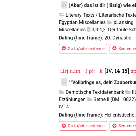
(Aber) das ist dir (lästig) wie
DE
Literary Texts / Literarische Text
Egyptian Miscellanies
pLansing 
Miscellanies
3,3-4,2: Der faule Sc
Dating (time frame)
:
20. Dynastie
Go to/cite sentence
Sentence 
ı͗.ı͗rj
n.ı͗m
=f
pꜣj
=k
IV, 14-15
s
" 'Vollbringe es, dein Zauberkun
DE
Demotische Textdatenbank
l
Erzählungen
Setne II (BM 10822
IV,14
Dating (time frame)
:
Hellenistische 
Go to/cite sentence
Sentence 