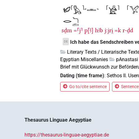
sḏm
=⸢j⸣
p[ꜣ]
hꜣb
j:jri̯
=k
r-ḏd
Ich habe das Sendschreiben v
DE
Literary Texts / Literarische Text
Egyptian Miscellanies
pAnastasi
Brief mit Glückwunsch zur Beförde
Dating (time frame)
:
Sethos II. Use
Go to/cite sentence
Sentence 
Thesaurus Linguae Aegyptiae
https://thesaurus-linguae-aegyptiae.de