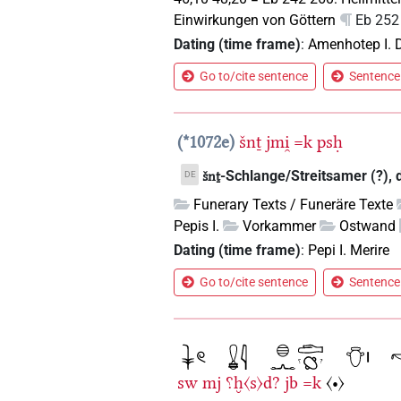
Einwirkungen von Göttern
Eb 252
Dating (time frame)
:
Amenhotep I. 
Go to/cite sentence
Sentence 
*1072e
šnṯ
jmi̯
=k
psḥ
-Schlange/Streitsamer (?), d
DE
šnṯ
Funerary Texts / Funeräre Texte
Pepis I.
Vorkammer
Ostwand
Dating (time frame)
:
Pepi I. Merire
Go to/cite sentence
Sentence 
sw
mj
⸮ḫ〈s〉d?
jb
=k
〈•〉