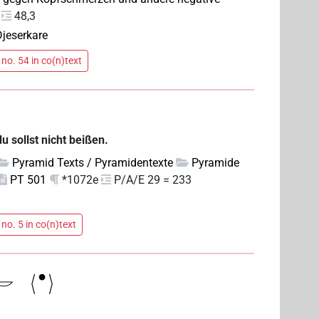
48,3
Djeserkare
no. 54 in co(n)text
u sollst nicht beißen.
Pyramid Texts / Pyramidentexte
Pyramide
PT 501
*1072e
P/A/E 29 = 233
no. 5 in co(n)text