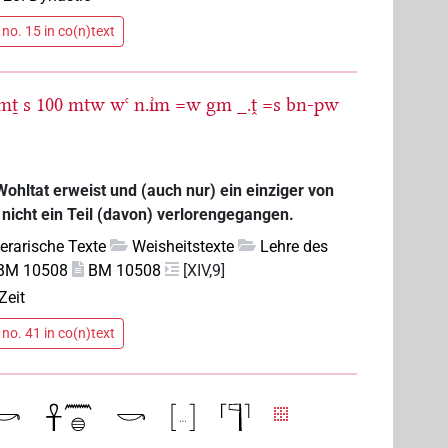
no. 15 in co(n)text
mṯ
s
100
mtw
wꜥ
n.ı͗m
=w
gm
_.ṱ
=s
bn-pw
ohltat erweist und (auch nur) ein einziger von
 nicht ein Teil (davon) verlorengegangen.
iterarische Texte
Weisheitstexte
Lehre des
BM 10508
BM 10508
[XIV,9]
Zeit
no. 41 in co(n)text