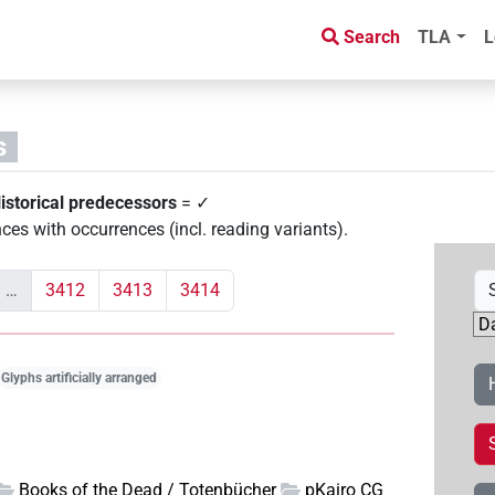
Search
TLA
L
s
istorical predecessors
= ✓
ces with occurrences (incl. reading variants)
.
…
3412
3413
3414
Glyphs artificially arranged
Books of the Dead / Totenbücher
pKairo CG