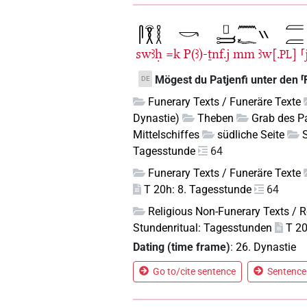
swꜣḥ
=k
P(ꜣ)-ṯnf.j
mm
ꜣw[.
]
⸢
PL
Mögest du Patjenfi unter den ⸢
DE
Funerary Texts / Funeräre Texte
Dynastie)
Theben
Grab des Pa
Mittelschiffes
südliche Seite
Tagesstunde
64
Funerary Texts / Funeräre Texte
T 20h: 8. Tagesstunde
64
Religious Non-Funerary Texts / R
Stundenritual: Tagesstunden
T 20
Dating (time frame)
:
26. Dynastie
Go to/cite sentence
Sentence 