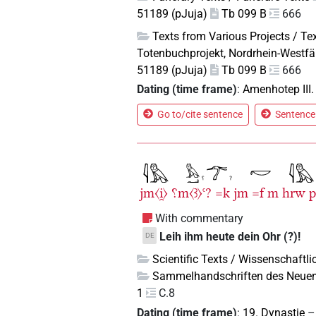
51189 (pJuja)
Tb 099 B
666
Texts from Various Projects / Te
Totenbuchprojekt, Nordrhein-Westf
51189 (pJuja)
Tb 099 B
666
Dating (time frame)
:
Amenhotep III
Go to/cite sentence
Sentence 
jm〈i̯〉
⸮m〈ꜣ〉ꜥ?
=k
jm
=f
m
hrw
With commentary
Leih ihm heute dein Ohr (?)!
DE
Scientific Texts / Wissenschaftli
Sammelhandschriften des Neuen
1
C.8
Dating (time frame)
:
19. Dynastie