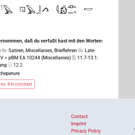
ernommen, daß du verfaßt hast mit den Worten:
e
Satiren, Miscellanies, Brieflehren
Late-
 V = pBM EA 10244 (Miscellanies)
11.7-13.1:
rung
12.2
rcheperure
no. 8 in co(n)text
Contact
Imprint
Privacy Policy