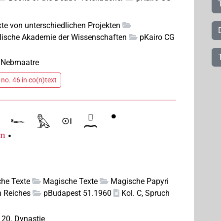
xte von unterschiedlichen Projekten
älische Akademie der Wissenschaften
pKairo CG
. Nebmaatre
no. 46 in co(n)text
pn
•
che Texte
Magische Texte
Magische Papyri
 Reiches
pBudapest 51.1960
Kol. C, Spruch
–
20. Dynastie