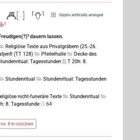
Glyphs artificially arranged
jb⸣
Freudigen(?)⸣ dauern lassen.
Religiöse Texte aus Privatgräbern (25.-26.
tjenfi (TT 128)
Pfeilerhalle
Decke des
Stundenritual: Tagesstunden
T 20h: 8.
Stundenritual
Stundenritual: Tagesstunden
eligiöse nicht-funeräre Texte
Stundenritual
h: 8. Tagesstunde
64
no. 8 in co(n)text