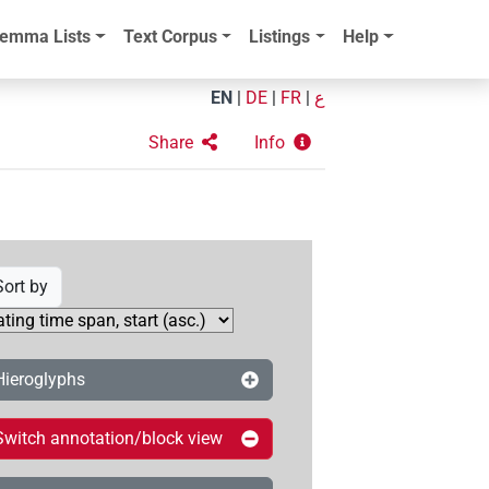
emma Lists
Text Corpus
Listings
Help
EN
|
DE
|
FR
|
ع
Share
Info
Sort by
Hieroglyphs
Switch annotation/block view