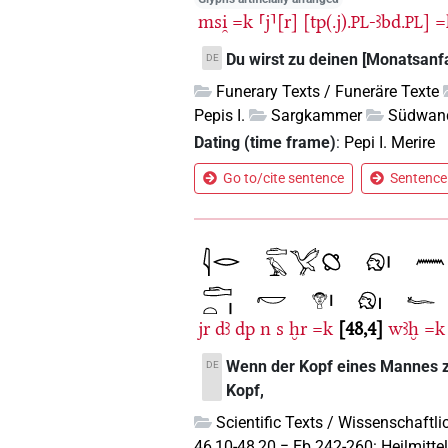
msi̯
=k
⸢j⸣[r]
[tp(.j).
-ꜣbd.
]
=
PL
PL
Du wirst zu deinen [Monatsanf
DE
Funerary Texts / Funeräre Texte
Pepis I.
Sargkammer
Südwan
Dating (time frame)
:
Pepi I. Merire
Go to/cite sentence
Sentence 
jr
dꜣ
dp
n
s
ḫr
=k
48,4
wꜣḫ
=k
Wenn der Kopf eines Mannes zit
DE
Kopf,
Scientific Texts / Wissenschaftli
46,10-48,20 = Eb 242-260: Heilmitt