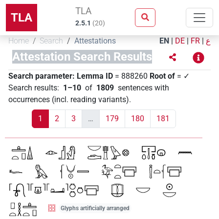
TLA
TLA
2.5.1
(
20
)
Home
Search
Attestations
EN
|
DE
|
FR
|
ع
Attestation Search Results
Search parameter:
Lemma ID
= 888260
Root of
= ✓
Search results
:
1–10
of
1809
sentences with
occurrences (incl. reading variants)
.
1
2
3
…
179
180
181
Glyphs artificially arranged