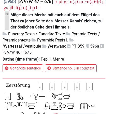
596b
P/V/W 47 = 676
jr
pf
gs
n(.j)
mr-n(.j)-ḫꜣ
jr
gs
jꜣb.t(j)
n(.j)
p.t
Möge dieser Merire mit euch auf dem Flügel des
DE
Thot zu jener Seite des 'Messer-Kanals' ziehen, zu
der östlichen Seite des Himmels.
Funerary Texts / Funeräre Texte
Pyramid Texts /
Pyramidentexte
Pyramide Pepis I.
"Wartesaal"/vestibule
Westwand
PT 359
596a
P/V/W 46 = 675
Dating (time frame)
:
Pepi I. Merire
Go to/cite sentence
Sentence no. 6 in co(n)text