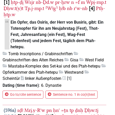
1
ḥtp-ḏi̯
Wsjr
nb-Ḏd.w
pr-ḫrw
n
=f
m
Wpi̯-rnp.t
Ḏḥw.t(y)t
Tp.j-rnp.t
⸢Wꜣg⸣
ḥꜣb
nb
rꜥw-nb
4
Ptḥ-
ḥtp.w
Ein Opfer, das Osiris, der Herr von Busiris, gibt: Ein
DE
Totenopfer für ihn am Neujahrstag (Fest), Thot-
Fest, Jahresanfang (ein Fest), Wag-Fest
(Totenfest) und jedem Fest, täglich dem Ptah-
hetepu.
Tomb Inscriptions / Grabinschriften
Grabinschriften des Alten Reiches
Gisa
West Field
Mastaba-Komplex des Set-kai und des Ptah-hetepu
Opferkammer des Ptah-hetepu
Westwand
Scheintür
linker Außenpfosten
[1]
Dating (time frame)
:
6. Dynastie
Go to/cite sentence
Sentence no. 1 in co(n)text
596a
sḏꜣ
Mri̯.y-Rꜥw
pn
ḥnꜥ
=ṯn
tp
ḏnḥ
Ḏḥw.tj