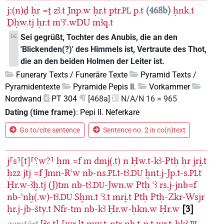
j:(n)ḏ
ḥr
=ṯ
zꜣ.t
Jnp.w
ḥr.t
ptr.
p.t
468b
ḥnk.t
PL
Ḏḥw.tj
ḥr.t
mꜥꜣꜥ.wDU
mꜣq.t
Sei gegrüßt, Tochter des Anubis, die an den
DE
'Blickenden(?)' des Himmels ist, Vertraute des Thot,
die an den beiden Holmen der Leiter ist.
Funerary Texts / Funeräre Texte
Pyramid Texts /
Pyramidentexte
Pyramide Pepis II.
Vorkammer
Nordwand
PT 304
[468a]
N/A/N 16 = 965
Dating (time frame)
:
Pepi II. Neferkare
Go to/cite sentence
Sentence no. 2 in co(n)text
j⸢s⸣[t]⸢⸮w?⸣
ḥm
=f
m
dmj(.t)
n
Ḥw.t-kꜣ-Ptḥ
ḥr
jri̯.t
ḥzz
jtj
=f
Jmn-Rꜥw
nb-ns.
t-tꜣ.
ḫnt.j-Jp.t-s.
t
PL
DU
PL
Ḥr.w-ꜣḫ.tj
(J)tm
nb-tꜣ.
-Jwn.w
Ptḥ
ꜥꜣ
rs.j-jnb=f
DU
nb-ꜥnḫ(.w)-tꜣ.
Sḫm.t
ꜥꜣ.t
mri̯.t
Ptḥ
Ptḥ-Zkr-Wsjr
DU
ḥr.j-jb-šty.t
Nfr-tm
nb-kꜣ
Ḥr.w-ḥkn.w
Ḥr.w
3
zerstört
[Ꜣs.t]
⸢wr.⸣t
mw.t-nṯr
nb.t-p.t
wr.t-ḥkꜣ.