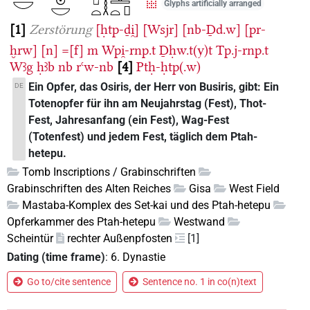
Glyphs artificially arranged
1
Zerstörung
[ḥtp-ḏi̯]
[Wsjr]
[nb-Ḏd.w]
[pr-
ḫrw]
[n]
=[f]
m
Wpi̯-rnp.t
Ḏḥw.t(y)t
Tp.j-rnp.t
Wꜣg
ḥꜣb
nb
rꜥw-nb
4
Ptḥ-ḥtp(.w)
Ein Opfer, das Osiris, der Herr von Busiris, gibt: Ein
DE
Totenopfer für ihn am Neujahrstag (Fest), Thot-
Fest, Jahresanfang (ein Fest), Wag-Fest
(Totenfest) und jedem Fest, täglich dem Ptah-
hetepu.
Tomb Inscriptions / Grabinschriften
Grabinschriften des Alten Reiches
Gisa
West Field
Mastaba-Komplex des Set-kai und des Ptah-hetepu
Opferkammer des Ptah-hetepu
Westwand
Scheintür
rechter Außenpfosten
[1]
Dating (time frame)
:
6. Dynastie
Go to/cite sentence
Sentence no. 1 in co(n)text