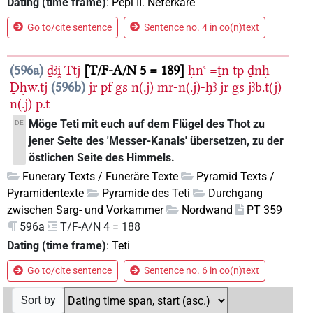
Dating (time frame)
:
Pepi II. Neferkare
Go to/cite sentence
Sentence no. 4 in co(n)text
596a
ḏꜣi̯
Ttj
T/F-A/N 5 = 189
ḥnꜥ
=ṯn
tp
ḏnḥ
Ḏḥw.tj
596b
jr
pf
gs
n(.j)
mr-n(.j)-ḫꜣ
jr
gs
jꜣb.t(j)
n(.j)
p.t
Möge Teti mit euch auf dem Flügel des Thot zu
DE
jener Seite des 'Messer-Kanals' übersetzen, zu der
östlichen Seite des Himmels.
Funerary Texts / Funeräre Texte
Pyramid Texts /
Pyramidentexte
Pyramide des Teti
Durchgang
zwischen Sarg- und Vorkammer
Nordwand
PT 359
596a
T/F-A/N 4 = 188
Dating (time frame)
:
Teti
Go to/cite sentence
Sentence no. 6 in co(n)text
Sort by