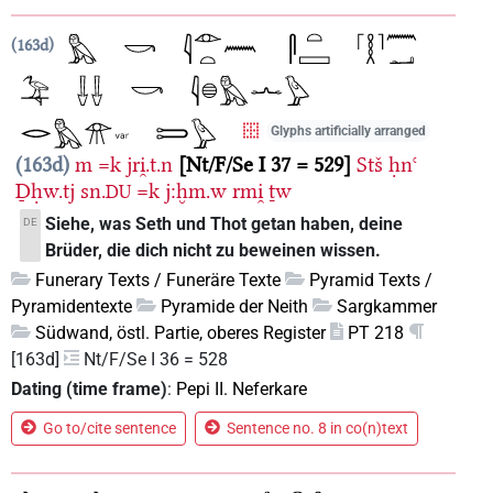
163d
Glyphs artificially arranged
163d
m
=k
jri̯.t.n
Nt/F/Se I 37 = 529
Stš
ḥnꜥ
Ḏḥw.tj
sn.
=k
j:ḫm.w
rmi̯
ṯw
DU
Siehe, was Seth und Thot getan haben, deine
DE
Brüder, die dich nicht zu beweinen wissen.
Funerary Texts / Funeräre Texte
Pyramid Texts /
Pyramidentexte
Pyramide der Neith
Sargkammer
Südwand, östl. Partie, oberes Register
PT 218
[163d]
Nt/F/Se I 36 = 528
Dating (time frame)
:
Pepi II. Neferkare
Go to/cite sentence
Sentence no. 8 in co(n)text