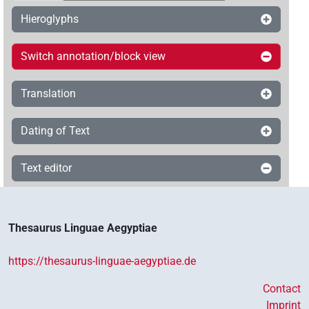
Hieroglyphs
Switch annotation/block view
Translation
Dating of Text
Text editor
Thesaurus Linguae Aegyptiae
https://thesaurus-linguae-aegyptiae.de
Contact
Imprint