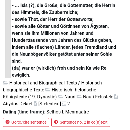
- ... Isis (?), die Große, die Gottemutter, die Herrin
des Himmels, die Zauberreiche;
- sowie Thot, der Herr der Gottesworte;
- sowie alle Götter und Göttinnen von Ägypten,
wenn sie ihm Millionen von Jahren und
Hunderttausende von Jahren des Glücks geben,
indem alle (flachen) Länder, jedes Fremdland und
die Neunbögenvölker getötet unter seiner Sohle
sind,
(da) war er (wirklich) froh und sein Ka wie Re
ewiglich.
Historical and Biographical Texts / Historisch-
biographische Texte
Historisch-rhetorische
Königstexte (19. Dynastie)
Nauri
Nauri-Felsstele
Abydos-Dekret
[Stelentext]
2
Dating (time frame)
:
Sethos I. Menmaatre
Go to/cite sentence
Sentence no. 2 in co(n)text