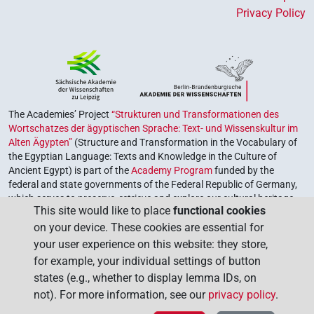
Privacy Policy
The Academies’ Project
“Strukturen und Transformationen des
Wortschatzes der ägyptischen Sprache: Text- und Wissenskultur im
Alten Ägypten”
(Structure and Transformation in the Vocabulary of
the Egyptian Language: Texts and Knowledge in the Culture of
Ancient Egypt) is part of the
Academy Program
funded by the
federal and state governments of the Federal Republic of Germany,
which serves to preserve, retrieve and explore our cultural heritage.
This site would like to place
functional cookies
The program is coordinated by the
Union of the German Academies
on your device. These cookies are essential for
of Sciences and Humanities
.
your user experience on this website: they store,
for example, your individual settings of button
states (e.g., whether to display lemma IDs, on
not). For more information, see our
privacy policy
.