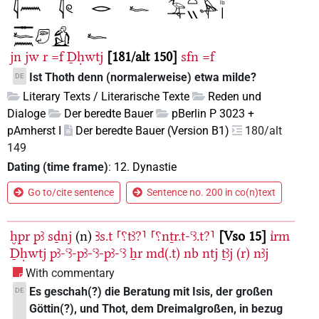
jn
jw
r
=f
Ḏḥwtj
181/alt 150
sfn
=f
Ist Thoth denn (normalerweise) etwa milde?
DE
Literary Texts / Literarische Texte
Reden und
Dialoge
Der beredte Bauer
pBerlin P 3023 +
pAmherst I
Der beredte Bauer (Version B1)
180/alt
149
Dating (time frame)
:
12. Dynastie
Go to/cite sentence
Sentence no. 200 in co(n)text
ḫpr
pꜣ
sḏnj
(n)
Ꜣs.t
⸢⸮tꜣ?⸣
⸢⸮nṯr.t-ꜥꜣ.t?⸣
Vso 15
ı͗rm
Ḏḥwtj
pꜣ-ꜥꜣ-pꜣ-ꜥꜣ-pꜣ-ꜥꜣ
ẖr
md(.t)
nb
ntj
ṯꜣj
(r)
nꜣj
With commentary
Es geschah(?) die Beratung mit Isis, der großen
DE
Göttin(?), und Thot, dem Dreimalgroßen, in bezug