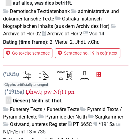
auf alles, was dies betrifft.
Demotische Textdatenbank
administrative und
dokumentarische Texte
Ostraka historisch-
biographischen Inhalts (aus dem Archiv des Hor)
Archive of Hor 02
Archive of Hor 2
Vso 14
Dating (time frame)
:
2. Viertel 2. Jhdt. v.Chr.
Go to/cite sentence
Sentence no. 19 in co(n)text
*1915a
Glyphs artificially arranged
*1915a
Ḏḥw.tj
pw
N(j).t
pn
Diese{r} Neith ist Thot.
DE
Funerary Texts / Funeräre Texte
Pyramid Texts /
Pyramidentexte
Pyramide der Neith
Sargkammer
Ostwand, unteres Register
PT 665C
*1915a
Nt/F/E inf 13 = 735