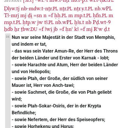
PL
Ḏḥw.tj
nb-mdw.t-nṯr.
nṯr.
nṯr.y.t.
nb.wPL
PL
PL
PL
Tꜣ-mrj
mj
ḏi̯
=sn
n
=f
ḥḥ.
m
rnp.t.
ḥfn.
m
PL
PL
PL
rnp.t.
ḥtp.w
jw
tꜣ.
nb.wPL
ḫꜣs.t
nb
Pḏ.wt-9
PL
PL
ẖdb
ẖr
ṯbw.
=f
ꜣwi̯
jb
=f
ḥnꜥ
kꜣ
=f
mj
Rꜥw
ḏ.t
DU
Nun war seine Majestät in der Stadt von Memphis,
DE
und indem er tat,
- das was sein Vater Amun-Re, der Herr des Throns
der beiden Länder und Erster von Karnak - lobt;
- sowie Harachte und Atum, Herr der beiden Länder
und von Heliopolis;
- sowie Ptah, der Große, der südlich von seiner
Mauer ist, Herr von Anch-tawi;
- sowie Sachmet, die Große, die von Ptah geliebt
wird;
- sowie Ptah-Sokar-Osiris, der in der Krypta
Befindliche;
- sowie Nefertem, der Herr des Speiseopfers;
- sowie Horhekenu und Horus;