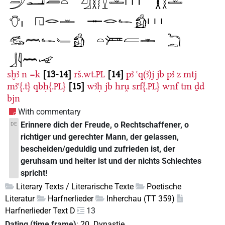
sḫꜣ
n
=k
13-14
rš.wt.
14
pꜣ
ꜥq(ꜣ)j
jb
pꜣ
z
mtj
PL
mꜣꜥ{.t}
qbḥ{.
}
15
wꜣḥ
jb
hru̯
srf{.
}
wnf
tm
ḏd
PL
PL
bjn
With commentary
Erinnere dich der Freude, o Rechtschaffener, o
DE
richtiger und gerechter Mann, der gelassen,
bescheiden/geduldig und zufrieden ist, der
geruhsam und heiter ist und der nichts Schlechtes
spricht!
Literary Texts / Literarische Texte
Poetische
Literatur
Harfnerlieder
Inherchau (TT 359)
Harfnerlieder Text D
13
Dating (time frame)
:
20. Dynastie