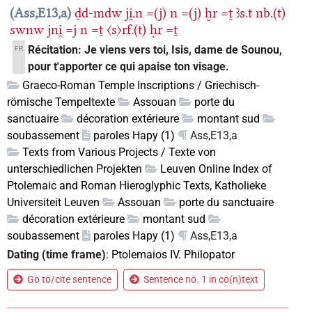
Ass,E13,a
ḏd-mdw
ji̯.n
=(j)
n
=(j)
ḫr
=ṯ
ꜣs.t
nb.(t)
swnw
jni̯
=j
n
=ṯ
〈s〉rf.(t)
ḥr
=ṯ
Récitation: Je viens vers toi, Isis, dame de Sounou,
FR
pour t'apporter ce qui apaise ton visage.
Graeco-Roman Temple Inscriptions / Griechisch-
römische Tempeltexte
Assouan
porte du
sanctuaire
décoration extérieure
montant sud
soubassement
paroles Hapy (1)
Ass,E13,a
Texts from Various Projects / Texte von
unterschiedlichen Projekten
Leuven Online Index of
Ptolemaic and Roman Hieroglyphic Texts, Katholieke
Universiteit Leuven
Assouan
porte du sanctuaire
décoration extérieure
montant sud
soubassement
paroles Hapy (1)
Ass,E13,a
Dating (time frame)
:
Ptolemaios IV. Philopator
Go to/cite sentence
Sentence no. 1 in co(n)text