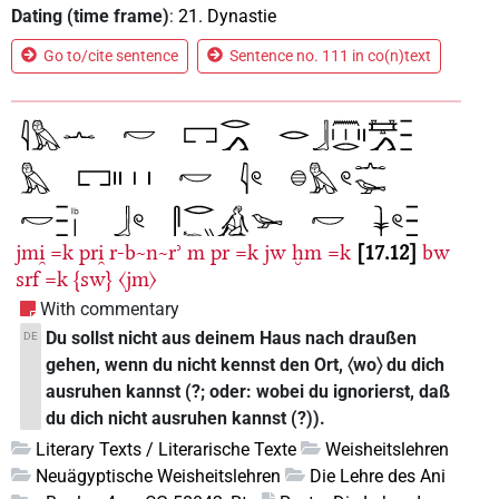
Dating (time frame)
:
21. Dynastie
Go to/cite sentence
Sentence no. 111 in co(n)text
jmi̯
=k
pri̯
r-b~n~rʾ
m
pr
=k
jw
ḫm
=k
17.12
bw
srf
=k
{sw}
〈jm〉
With commentary
Du sollst nicht aus deinem Haus nach draußen
DE
gehen, wenn du nicht kennst den Ort, 〈wo〉 du dich
ausruhen kannst (?; oder: wobei du ignorierst, daß
du dich nicht ausruhen kannst (?)).
Literary Texts / Literarische Texte
Weisheitslehren
Neuägyptische Weisheitslehren
Die Lehre des Ani