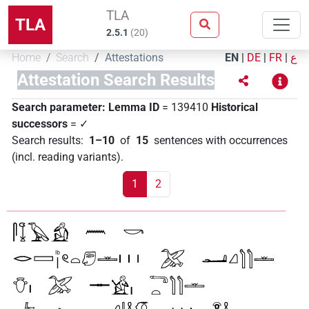
TLA
TLA
2.5.1
(
20
)
Home
Search
Attestations
EN
|
DE
|
FR
|
ع
Attestation Search Results
Search parameter:
Lemma ID
= 139410
Historical
successors
= ✓
Search results
:
1–10
of
15
sentences with occurrences
(incl. reading variants)
.
1
2