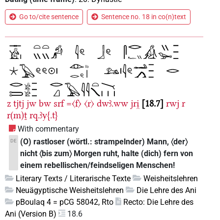
Go to/cite sentence
Sentence no. 18 in co(n)text
z
tjtj
jw
bw
srf
=〈f〉
〈r〉
dwꜣ.ww
jri̯
18.7
rwj
r
r(m)ṯ
rq.ꜣy{.t}
With commentary
(O) rastloser (wörtl.: strampelnder) Mann, 〈der〉
DE
nicht 〈bis zum〉 Morgen ruht, halte (dich) fern von
einem rebellischen/feindseligen Menschen!
Literary Texts / Literarische Texte
Weisheitslehren
Neuägyptische Weisheitslehren
Die Lehre des Ani
pBoulaq 4 = pCG 58042, Rto
Recto: Die Lehre des
Ani (Version B)
18.6