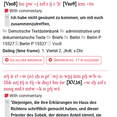
Vso8
bn-pw
=j
srf
r
ı͗j
r
ꜥḥꜥ
Vso9
ı͗rm
=tn
With commentary
Ich habe nicht gesäumt zu kommen, um mit euch
DE
zusammenzutreffen,
Demotische Textdatenbank
administrative und
dokumentarische Texte
Briefe
Berlin
Berlin P
15527
Berlin P 15527
Vso8
Dating (time frame)
:
1. Viertel 2. Jhdt. v.Chr.
Go to/cite sentence
Sentence no. 17 in co(n)text
nꜣj
ı͗r
rꜣ
=w
(n)
sẖ
n
pꜣ
ꜥ.wj-n-wpj
ı͗rm
pꜣj
wꜥb-n-
Sbk
ntj
ṯꜣj
n
tꜣj
=k
dnj.t
bn-ı͗w
XV,16
=w
rḫ
srf
r
mnq
md.t
mtw
=k
n
pꜣj
wš
With commentary
"Diejenigen, die ihre Erklärungen im Haus des
DE
Richtens schriftlich gemacht haben, und dieser
Priester des Sobek, der deinen Anteil nimmt, sie