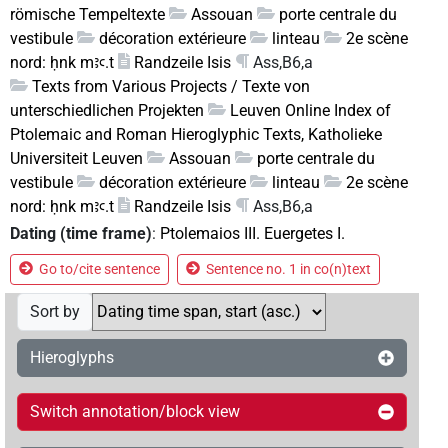
römische Tempeltexte
Assouan
porte centrale du
vestibule
décoration extérieure
linteau
2e scène
nord: ḥnk mꜣꜥ.t
Randzeile Isis
Ass,B6,a
Texts from Various Projects / Texte von
unterschiedlichen Projekten
Leuven Online Index of
Ptolemaic and Roman Hieroglyphic Texts, Katholieke
Universiteit Leuven
Assouan
porte centrale du
vestibule
décoration extérieure
linteau
2e scène
nord: ḥnk mꜣꜥ.t
Randzeile Isis
Ass,B6,a
Dating (time frame)
:
Ptolemaios III. Euergetes I.
Go to/cite sentence
Sentence no. 1 in co(n)text
Sort by
Hieroglyphs
Switch annotation/block view