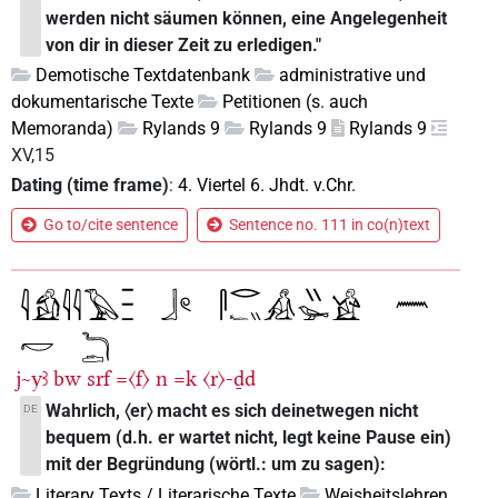
werden nicht säumen können, eine Angelegenheit
von dir in dieser Zeit zu erledigen."
Demotische Textdatenbank
administrative und
dokumentarische Texte
Petitionen (s. auch
Memoranda)
Rylands 9
Rylands 9
Rylands 9
XV,15
Dating (time frame)
:
4. Viertel 6. Jhdt. v.Chr.
Go to/cite sentence
Sentence no. 111 in co(n)text
j~yꜣ
bw
srf
=〈f〉
n
=k
〈r〉-ḏd
Wahrlich, 〈er〉 macht es sich deinetwegen nicht
DE
bequem (d.h. er wartet nicht, legt keine Pause ein)
mit der Begründung (wörtl.: um zu sagen):
Literary Texts / Literarische Texte
Weisheitslehren