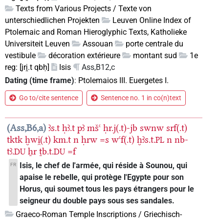
Texts from Various Projects / Texte von
unterschiedlichen Projekten
Leuven Online Index of
Ptolemaic and Roman Hieroglyphic Texts, Katholieke
Universiteit Leuven
Assouan
porte centrale du
vestibule
décoration extérieure
montant sud
1e
reg: [jri̯.t qbḥ]
Isis
Ass,B12,c
Dating (time frame)
:
Ptolemaios III. Euergetes I.
Go to/cite sentence
Sentence no. 1 in co(n)text
Ass,B6,a
ꜣs.t
ḥꜣ.t
pꜣ
mšꜥ
ḥr.j(.t)-jb
swnw
srf(.t)
tktk
ḫwi̯(.t)
km.t
n
ḥrw
=s
wꜥf(.t)
ḫꜣs.t.
n
nb-
PL
tꜣ.
ẖr
ṯb.t.
=f
DU
DU
Isis, le chef de l'armée, qui réside à Sounou, qui
FR
apaise le rebelle, qui protège l'Egypte pour son
Horus, qui soumet tous les pays étrangers pour le
seigneur du double pays sous ses sandales.
Graeco-Roman Temple Inscriptions / Griechisch-