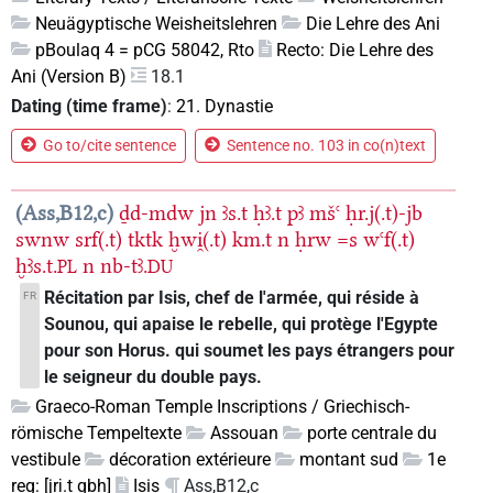
Neuägyptische Weisheitslehren
Die Lehre des Ani
pBoulaq 4 = pCG 58042, Rto
Recto: Die Lehre des
Ani (Version B)
18.1
Dating (time frame)
:
21. Dynastie
Go to/cite sentence
Sentence no. 103 in co(n)text
Ass,B12,c
ḏd-mdw
jn
ꜣs.t
ḥꜣ.t
pꜣ
mšꜥ
ḥr.j(.t)-jb
swnw
srf(.t)
tktk
ḫwi̯(.t)
km.t
n
ḥrw
=s
wꜥf(.t)
ḫꜣs.t.
n
nb-tꜣ.
PL
DU
Récitation par Isis, chef de l'armée, qui réside à
FR
Sounou, qui apaise le rebelle, qui protège l'Egypte
pour son Horus. qui soumet les pays étrangers pour
le seigneur du double pays.
Graeco-Roman Temple Inscriptions / Griechisch-
römische Tempeltexte
Assouan
porte centrale du
vestibule
décoration extérieure
montant sud
1e
reg: [jri̯.t qbḥ]
Isis
Ass,B12,c