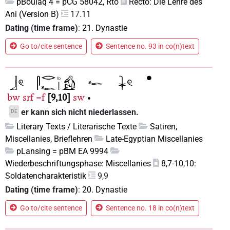
pBoulaq 4 = pCG 58042, Rto
Recto: Die Lehre des
Ani (Version B)
17.11
Dating (time frame)
:
21. Dynastie
Go to/cite sentence
Sentence no. 93 in co(n)text
bw
srf
=f
9,10
sw
•
er kann sich nicht niederlassen.
DE
Literary Texts / Literarische Texte
Satiren,
Miscellanies, Brieflehren
Late-Egyptian Miscellanies
pLansing = pBM EA 9994
Wiederbeschriftungsphase: Miscellanies
8,7-10,10:
Soldatencharakteristik
9,9
Dating (time frame)
:
20. Dynastie
Go to/cite sentence
Sentence no. 18 in co(n)text