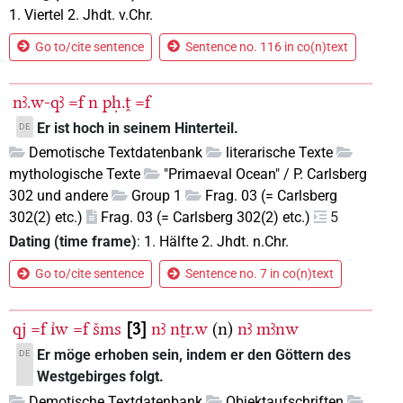
1. Viertel 2. Jhdt. v.Chr.
Go to/cite sentence
Sentence no. 116 in co(n)text
nꜣ.w-qꜣ
=f
n
pḥ.ṱ
=f
Er ist hoch in seinem Hinterteil.
DE
Demotische Textdatenbank
literarische Texte
mythologische Texte
"Primaeval Ocean" / P. Carlsberg
302 und andere
Group 1
Frag. 03 (= Carlsberg
302(2) etc.)
Frag. 03 (= Carlsberg 302(2) etc.)
5
Dating (time frame)
:
1. Hälfte 2. Jhdt. n.Chr.
Go to/cite sentence
Sentence no. 7 in co(n)text
qj
=f
ı͗w
=f
šms
3
nꜣ
nṯr.w
(n)
nꜣ
mꜣnw
Er möge erhoben sein, indem er den Göttern des
DE
Westgebirges folgt.
Demotische Textdatenbank
Objektaufschriften