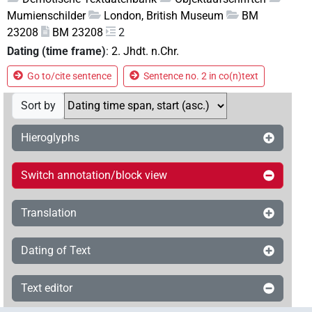
Mumienschilder
London, British Museum
BM
23208
BM 23208
2
Dating (time frame)
:
2. Jhdt. n.Chr.
Go to/cite sentence
Sentence no. 2 in co(n)text
Sort by
Hieroglyphs
Switch annotation/block view
Translation
Dating of Text
Text editor