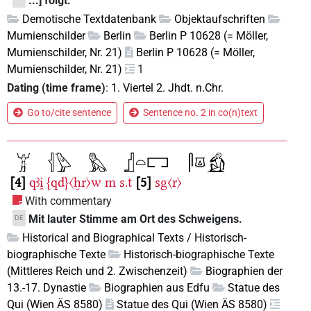
...] folgt.
Demotische Textdatenbank
Objektaufschriften
Mumienschilder
Berlin
Berlin P 10628 (= Möller,
Mumienschilder, Nr. 21)
Berlin P 10628 (= Möller,
Mumienschilder, Nr. 21)
1
Dating (time frame)
:
1. Viertel 2. Jhdt. n.Chr.
Go to/cite sentence
Sentence no. 2 in co(n)text
4
qꜣi̯
{qd}〈ḫr〉w
m
s.t
5
sg〈r〉
With commentary
Mit lauter Stimme am Ort des Schweigens.
DE
Historical and Biographical Texts / Historisch-
biographische Texte
Historisch-biographische Texte
(Mittleres Reich und 2. Zwischenzeit)
Biographien der
13.-17. Dynastie
Biographien aus Edfu
Statue des
Qui (Wien ÄS 8580)
Statue des Qui (Wien ÄS 8580)