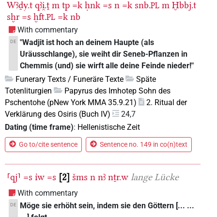
Wꜣḏy.t
qꜣi̯.ṱ
m
tp
=k
ḥnk
=s
n
=k
snb.
m
Ḫbbj.t
PL
sḫr
=s
ḫft.
=k
nb
PL
With commentary
"Wadjit ist hoch an deinem Haupte (als
DE
Uräusschlange), sie weiht dir Seneb-Pflanzen in
Chemmis (und) sie wirft alle deine Feinde nieder!"
Funerary Texts / Funeräre Texte
Späte
Totenliturgien
Papyrus des Imhotep Sohn des
Pschentohe (pNew York MMA 35.9.21)
2. Ritual der
Verklärung des Osiris (Buch IV)
24,7
Dating (time frame)
:
Hellenistische Zeit
Go to/cite sentence
Sentence no. 149 in co(n)text
⸢qj⸣
=s
ı͗w
=s
2
šms
n
nꜣ
nṯr.w
lange Lücke
With commentary
Möge sie erhöht sein, indem sie den Göttern [... ...
DE