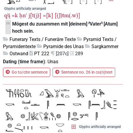
Glyphs artificially arranged
qꜣi̯
=k
ḥnꜥ
j[t(j)]
=[k]
[(J)tm(.w)]
Mögest du zusammen mit [deinem] ⸢Vater⸣ [Atum]
DE
hoch sein.
Funerary Texts / Funeräre Texte
Pyramid Texts /
Pyramidentexte
Pyramide des Unas
Sargkammer
Ostwand
PT 222
[207c]
289
Dating (time frame)
:
Unas
Go to/cite sentence
Sentence no. 26 in co(n)text
Glyphs artificially arranged