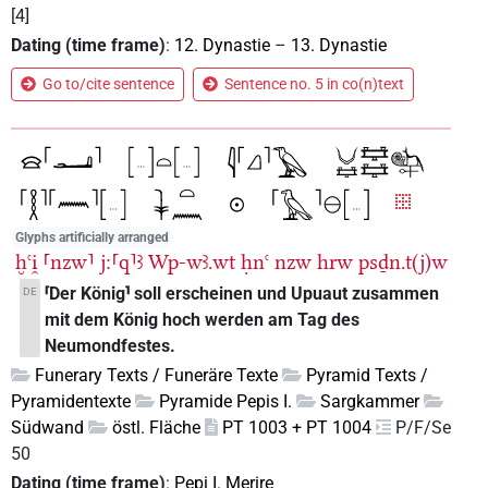
[4]
Dating (time frame)
:
12. Dynastie
–
13. Dynastie
Go to/cite sentence
Sentence no. 5 in co(n)text
Glyphs artificially arranged
ḫꜥi̯
⸢nzw⸣
j:⸢q⸣ꜣ
Wp-wꜣ.wt
ḥnꜥ
nzw
hrw
psḏn.t(j)w
⸢Der König⸣ soll erscheinen und Upuaut zusammen
DE
mit dem König hoch werden am Tag des
Neumondfestes.
Funerary Texts / Funeräre Texte
Pyramid Texts /
Pyramidentexte
Pyramide Pepis I.
Sargkammer
Südwand
östl. Fläche
PT 1003 + PT 1004
P/F/Se
50
Dating (time frame)
:
Pepi I. Merire