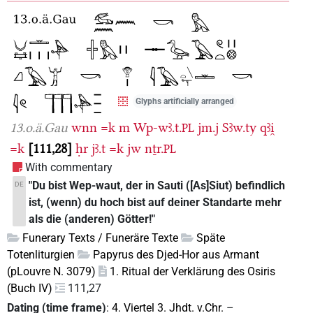
Glyphs artificially arranged
13.o.ä.Gau
wnn
=k
m
Wp-wꜣ.t.
jm.j
Sꜣw.ty
qꜣi̯
PL
=k
111,28
ḥr
jꜣ.t
=k
jw
nṯr.
PL
With commentary
"Du bist Wep-waut, der in Sauti ([As]Siut) befindlich
DE
ist, (wenn) du hoch bist auf deiner Standarte mehr
als die (anderen) Götter!"
Funerary Texts / Funeräre Texte
Späte
Totenliturgien
Papyrus des Djed-Hor aus Armant
(pLouvre N. 3079)
1. Ritual der Verklärung des Osiris
(Buch IV)
111,27
Dating (time frame)
:
4. Viertel 3. Jhdt. v.Chr.
–