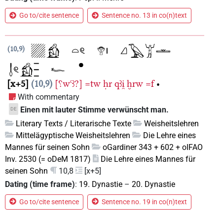
Go to/cite sentence
Sentence no. 13 in co(n)text
10,9
x+5
10,9
[⸮wꜥꜣ?]
=tw
ḥr
qꜣi̯
ḫrw
=f
•
With commentary
Einen mit lauter Stimme verwünscht man.
DE
Literary Texts / Literarische Texte
Weisheitslehren
Mittelägyptische Weisheitslehren
Die Lehre eines
Mannes für seinen Sohn
oGardiner 343 + 602 + oIFAO
Inv. 2530 (= oDeM 1817)
Die Lehre eines Mannes für
seinen Sohn
10,8
[x+5]
Dating (time frame)
:
19. Dynastie
–
20. Dynastie
Go to/cite sentence
Sentence no. 19 in co(n)text