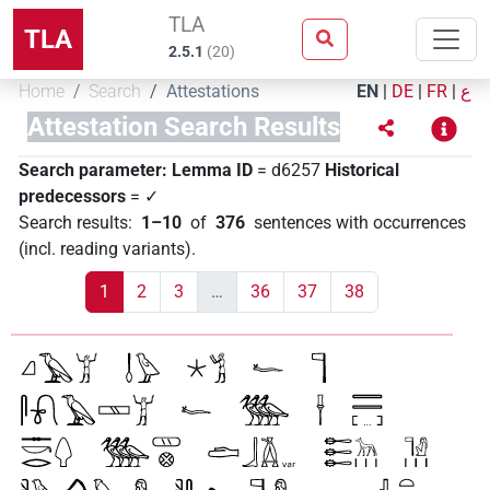
TLA
TLA
2.5.1
(
20
)
Home
Search
Attestations
EN
|
DE
|
FR
|
ع
Attestation Search Results
Search parameter:
Lemma ID
= d6257
Historical
predecessors
= ✓
Search results
:
1–10
of
376
sentences with occurrences
(incl. reading variants)
.
1
2
3
…
36
37
38