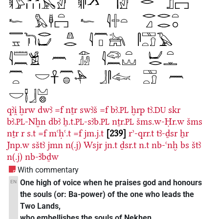
qꜣi̯
ḫrw
dwꜣ
=f
nṯr
swꜣš
=f
bꜣ.
ḫrp
tꜣ.
skr
PL
DU
bꜣ.
-Nḫn
dbꜣ
ẖ.t.
-sꜣb.
nṯr.
šms.w-Ḥr.w
šms
PL
PL
PL
PL
nṯr
r
s.t
=f
mꜥḥꜥ.t
=f
jm.j.t
239
rʾ-qrr.t
tꜣ-ḏsr
ẖr
Jnp.w
sštꜣ
jmn
n(.j)
Wsjr
jn.t
ḏsr.t
n.t
nb-ꜥnḫ
bs
štꜣ
n(.j)
nb-Ꜣbḏw
With commentary
One high of voice when he praises god and honours
EN
the souls (or: Ba-power) of the one who leads the
Two Lands,
who embellishes the souls of Nekhen,