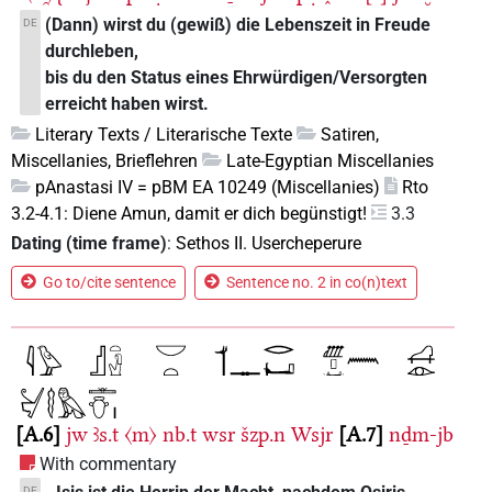
(Dann) wirst du (gewiß) die Lebenszeit in Freude
DE
durchleben,
bis du den Status eines Ehrwürdigen/Versorgten
erreicht haben wirst.
Literary Texts / Literarische Texte
Satiren,
Miscellanies, Brieflehren
Late-Egyptian Miscellanies
pAnastasi IV = pBM EA 10249 (Miscellanies)
Rto
3.2-4.1: Diene Amun, damit er dich begünstigt!
3.3
Dating (time frame)
:
Sethos II. Usercheperure
Go to/cite sentence
Sentence no. 2 in co(n)text
A.6
jw
ꜣs.t
〈m〉
nb.t
wsr
šzp.n
Wsjr
A.7
nḏm-jb
With commentary
DE