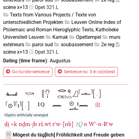
scène x+13
Opet 321.L
Texts from Various Projects / Texte von
unterschiedlichen Projekten
Leuven Online Index of
Ptolemaic and Roman Hieroglyphic Texts, Katholieke
Universiteit Leuven
Karnak
Opettempel
murs
extérieurs
paroi sud
soubassement
2e reg
scène x+13
Opet 321.L
Dating (time frame)
:
Augustus
Go to/cite sentence
Sentence no. 3 in co(n)text
Glyphs artificially arranged
ḏi̯
=k
nḏm-jb
rš.wt
rꜥw-[nb]
1Q
n
Wꜥ-n-Rꜥw
Mögest du täg[lich] Fröhlichkeit und Freude geben
DE