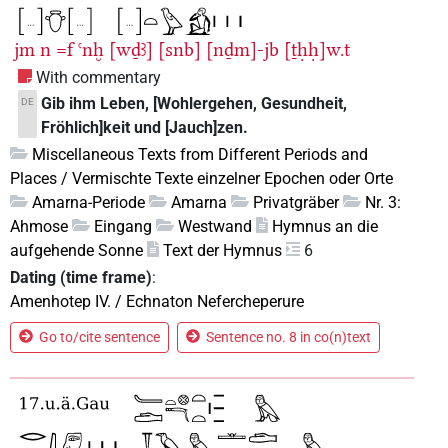
jm
n
=f
ꜥnḫ
[wḏꜣ]
[snb]
[nḏm]-jb
[ṯḥḥ]w.t
With commentary
Gib ihm Leben, [Wohlergehen, Gesundheit,
DE
Fröhlich]keit und [Jauch]zen.
Miscellaneous Texts from Different Periods and
Places / Vermischte Texte einzelner Epochen oder Orte
Amarna-Periode
Amarna
Privatgräber
Nr. 3:
Ahmose
Eingang
Westwand
Hymnus an die
aufgehende Sonne
Text der Hymnus
6
Dating (time frame)
:
Amenhotep IV. / Echnaton Nefercheperure
Go to/cite sentence
Sentence no. 8 in co(n)text