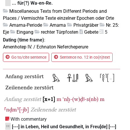
... für(?) Wa-en-Re.
Miscellaneous Texts from Different Periods and
Places / Vermischte Texte einzelner Epochen oder Orte
Amarna-Periode
Amarna
Privatgräber
Nr. 25:
Eje
Eingang
rechter Türpfosten
Gebete
5
Dating (time frame)
:
Amenhotep IV. / Echnaton Nefercheperure
Go to/cite sentence
Sentence no. 12 in co(n)text
Anfang zerstört
x+1
m
ꜥnḫ-(w)ḏꜣ-s(nb)
m
⸢nḏm⸣[-jb]
Zeilenende zerstört
With commentary
[---] in Leben, Heil und Gesundheit, in Freu[de] [---]
DE