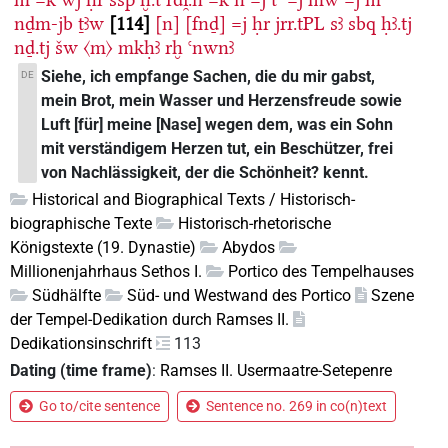
nḏm-jb
ṯꜣw
114
[n]
[fnḏ]
=j
ḥr
jrr.tPL
sꜣ
sbq
ḥꜣ.tj
nḏ.tj
šw
〈m〉
mkḥꜣ
rḫ
ꜥnwnꜣ
Siehe, ich empfange Sachen, die du mir gabst,
DE
mein Brot, mein Wasser und Herzensfreude sowie
Luft [für] meine [Nase] wegen dem, was ein Sohn
mit verständigem Herzen tut, ein Beschützer, frei
von Nachlässigkeit, der die Schönheit? kennt.
Historical and Biographical Texts / Historisch-
biographische Texte
Historisch-rhetorische
Königstexte (19. Dynastie)
Abydos
Millionenjahrhaus Sethos I.
Portico des Tempelhauses
Südhälfte
Süd- und Westwand des Portico
Szene
der Tempel-Dedikation durch Ramses II.
Dedikationsinschrift
113
Dating (time frame)
:
Ramses II. Usermaatre-Setepenre
Go to/cite sentence
Sentence no. 269 in co(n)text