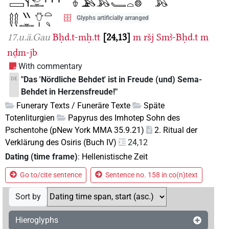
Glyphs artificially arranged
17.u.ä.Gau
Bḥd.t-mḥ.tt
24,13
m
ršj
Smꜣ-Bḥd.t
m
nḏm-jb
With commentary
"Das 'Nördliche Behdet' ist in Freude (und) Sema-
DE
Behdet in Herzensfreude!"
Funerary Texts / Funeräre Texte
Späte
Totenliturgien
Papyrus des Imhotep Sohn des
Pschentohe (pNew York MMA 35.9.21)
2. Ritual der
Verklärung des Osiris (Buch IV)
24,12
Dating (time frame)
:
Hellenistische Zeit
Go to/cite sentence
Sentence no. 158 in co(n)text
Sort by
Hieroglyphs