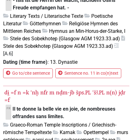
- Isis ist die Herrin der Macht, nachdem Osiris
Freude empfangen hat. -
Literary Texts / Literarische Texte
Poetische
Literatur
Götterhymnen
Religiöse Hymnen des
Mittleren Reiches
Hymnus an Min-Horus-der-Starke, I
Stele des Sobekhotep (Glasgow AGM 1923.33.ad)
Stele des Sobekhotep (Glasgow AGM 1923.33.ad)
[A.6]
Dating (time frame)
:
13. Dynastie
Go to/cite sentence
Sentence no. 11 in co(n)text
di̯
=f
n
=k
ꜥnḫ
nfr
m
nḏm-jb
šps.
ꜥšꜣ.
n(n)
jḏr
PL
PL
=f
Il te donne la belle vie en joie, de nombreuses
FR
offrandes sans limites.
Graeco-Roman Temple Inscriptions / Griechisch-
römische Tempeltexte
Karnak
Opettempel
murs
extérieurs
paroi sud
soubassement
2e reg