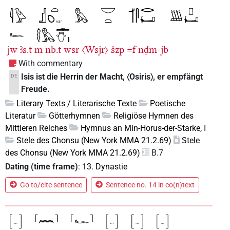
jw
ꜣs.t
m
nb.t
wsr
〈Wsjr〉
šzp
=f
nḏm-jb
With commentary
Isis ist die Herrin der Macht, 〈Osiris〉, er empfängt
DE
Freude.
Literary Texts / Literarische Texte
Poetische
Literatur
Götterhymnen
Religiöse Hymnen des
Mittleren Reiches
Hymnus an Min-Horus-der-Starke, I
Stele des Chonsu (New York MMA 21.2.69)
Stele
des Chonsu (New York MMA 21.2.69)
B.7
Dating (time frame)
:
13. Dynastie
Go to/cite sentence
Sentence no. 14 in co(n)text