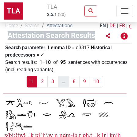
TLA
TLA
2.5.1
(
20
)
Home
Search
Attestations
EN
|
DE
|
FR
|
ع
Attestation Search Results
Search parameter:
Lemma ID
= d3317
Historical
predecessors
= ✓
Search results
:
1–10
of
95
sentences with occurrences
(incl. reading variants)
.
1
2
3
…
8
9
10
z〈bi̯〉{tw}
=k
pꜣ
ꜥḥꜥ.w
n
nḏm-jb
r
pḥ.ṱ
=k
[r]
jmꜣḫ