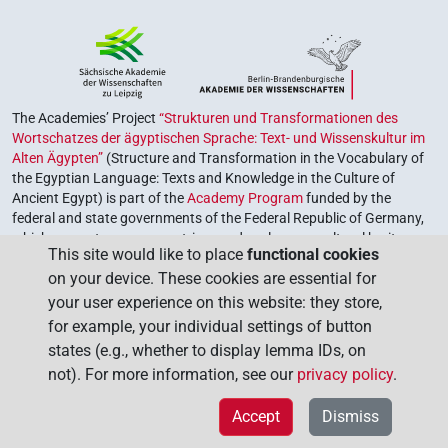
The Academies’ Project
“Strukturen und Transformationen des
Wortschatzes der ägyptischen Sprache: Text- und Wissenskultur im
Alten Ägypten”
(Structure and Transformation in the Vocabulary of
the Egyptian Language: Texts and Knowledge in the Culture of
Ancient Egypt) is part of the
Academy Program
funded by the
federal and state governments of the Federal Republic of Germany,
which serves to preserve, retrieve and explore our cultural heritage.
This site would like to place
functional cookies
The program is coordinated by the
Union of the German Academies
on your device. These cookies are essential for
of Sciences and Humanities
.
your user experience on this website: they store,
for example, your individual settings of button
states (e.g., whether to display lemma IDs, on
not). For more information, see our
privacy policy
.
Accept
Dismiss