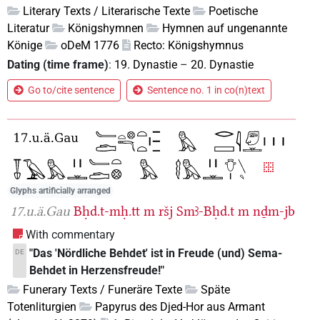
Literary Texts / Literarische Texte
Poetische
Literatur
Königshymnen
Hymnen auf ungenannte
Könige
oDeM 1776
Recto: Königshymnus
Dating (time frame)
:
19. Dynastie
–
20. Dynastie
Go to/cite sentence
Sentence no. 1 in co(n)text
Glyphs artificially arranged
17.u.ä.Gau
Bḥd.t-mḥ.tt
m
ršj
Smꜣ-Bḥd.t
m
nḏm-jb
With commentary
"Das 'Nördliche Behdet' ist in Freude (und) Sema-
DE
Behdet in Herzensfreude!"
Funerary Texts / Funeräre Texte
Späte
Totenliturgien
Papyrus des Djed-Hor aus Armant