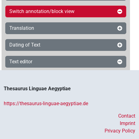
Switch annotation/block view
Translation
Dating of Text
Text editor
Thesaurus Linguae Aegyptiae
https://thesaurus-linguae-aegyptiae.de
Contact
Imprint
Privacy Policy