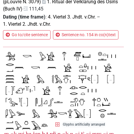
(pLouvre N. 3079)
1. Ritual der Verklärung des Osiris
(Buch IV)
111,45
Dating (time frame)
:
4. Viertel 3. Jhdt. v.Chr.
–
1. Viertel 2. Jhdt. v.Chr.
Go to/cite sentence
Sentence no. 154 in co(n)text
Glyphs artificially arranged
m
=k
wj
ḥr
šsp
ḫ.t
rdi̯.n
=k
n
=j
tʾ
=j
mw
=j
m