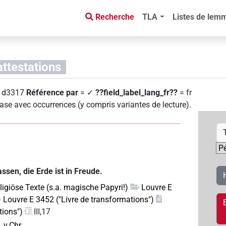
Recherche
TLA
Listes de lem
attestations
 d3317
Référence par
= ✓
??field_label_lang_fr??
= fr
ase avec occurrences (y compris variantes de lecture)
.
T
sen, die Erde ist in Freude.
eligiöse Texte (s.a. magische Papyri!)
Louvre E
Louvre E 3452 ("Livre de transformations")
tions")
III,17
. v.Chr.