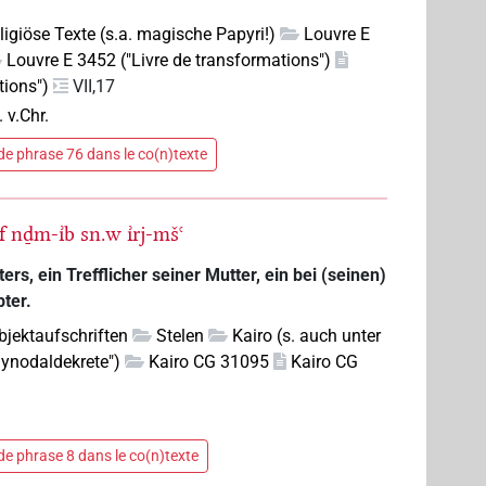
eligiöse Texte (s.a. magische Papyri!)
Louvre E
Louvre E 3452 ("Livre de transformations")
tions")
VII,17
. v.Chr.
e phrase 76 dans le co(n)texte
f
nḏm-ı͗b
sn.w
ı͗rj-mšꜥ
ers, ein Trefflicher seiner Mutter, ein bei (seinen)
ter.
bjektaufschriften
Stelen
Kairo (s. auch unter
"Synodaldekrete")
Kairo CG 31095
Kairo CG
e phrase 8 dans le co(n)texte