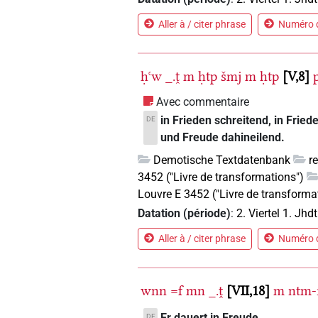
Aller à / citer phrase
Numéro d
ḥꜥw
_.ṱ
m
ḥtp
šmj
m
ḥtp
V,8
Avec commentaire
in Frieden schreitend, in Frie
DE
und Freude dahineilend.
Demotische Textdatenbank
r
3452 ("Livre de transformations")
Louvre E 3452 ("Livre de transforma
Datation (période)
:
2. Viertel 1. Jhdt
Aller à / citer phrase
Numéro d
wnn
=f
mn
_.ṱ
VII,18
m
ntm-ı
Er dauert in Freude.
DE