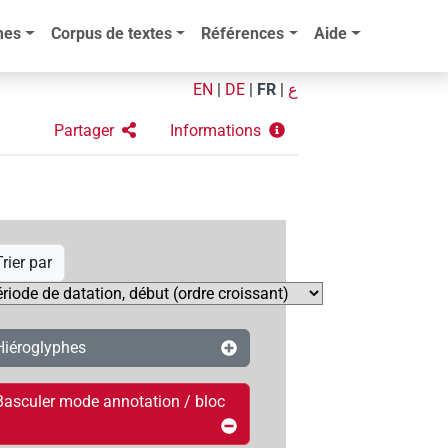
mes
Corpus de textes
Références
Aide
EN
|
DE
|
FR
|
ع
Partager
Informations
rier par
Hiéroglyphes
Basculer mode annotation / bloc