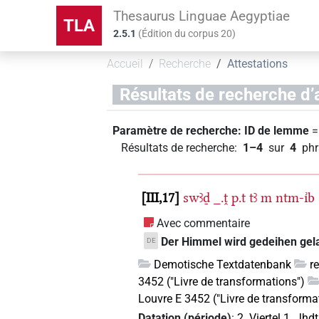
Thesaurus Linguae Aegyptiae
TLA
2.5.1
(
Édition du corpus
20
)
Accueil
Recherche
Attestations
Résultats de recherche d’
Paramètre de recherche:
ID de lemme
=
Résultats de recherche
:
1–4
sur
4
phr
III,17
swꜣḏ
_.ṱ
p.t
tꜣ
m
ntm-ı͗b
Avec commentaire
Der Himmel wird gedeihen gelas
DE
Demotische Textdatenbank
r
3452 ("Livre de transformations")
Louvre E 3452 ("Livre de transforma
Datation (période)
:
2. Viertel 1. Jhdt