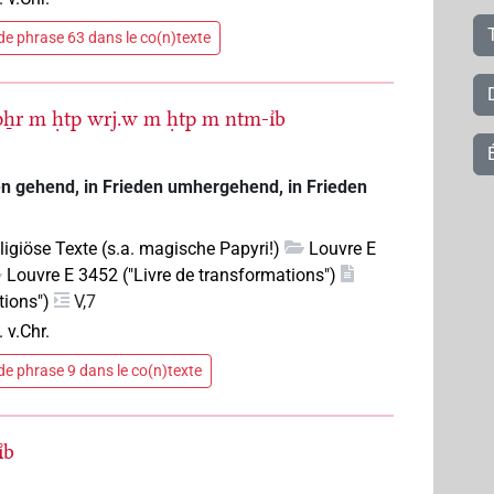
e phrase 63 dans le co(n)texte
pẖr
m
ḥtp
wrj.w
m
ḥtp
m
ntm-ı͗b
den gehend, in Frieden umhergehend, in Frieden
eligiöse Texte (s.a. magische Papyri!)
Louvre E
Louvre E 3452 ("Livre de transformations")
tions")
V,7
. v.Chr.
e phrase 9 dans le co(n)texte
͗b