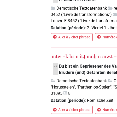
Demotische Textdatenbank
r
3452 ("Livre de transformations")
Louvre E 3452 ("Livre de transforma
Datation (période)
:
2. Viertel 1. Jhdt
Aller à / citer phrase
Numéro d
mtw
=k
ḥs
n
ı͗t.ṱ
mnḫ
n
mw.t
=
Du bist ein Gepriesener des Vat
DE
Brüdern (und) Gefährten Belieb
Demotische Textdatenbank
O
"Horusstelen", "Parthenios-Stelen", 
31095
8
Datation (période)
:
Römische Zeit
Aller à / citer phrase
Numéro d