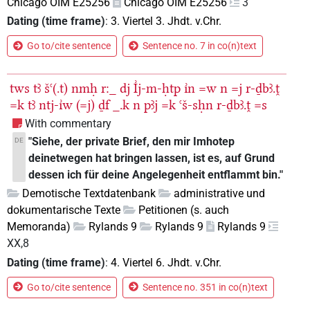
Chicago OIM E25256
Chicago OIM E25256
3
Dating (time frame)
:
3. Viertel 3. Jhdt. v.Chr.
Go to/cite sentence
Sentence no. 7 in co(n)text
tws
tꜣ
šꜥ(.t)
nmḥ
r:_
dj
I͗j-m-ḥtp
ı͗n
=w
n
=j
r-ḏbꜣ.ṱ
=k
tꜣ
ntj-ı͗w
(=j)
ḏf
_.k
n
pꜣj
=k
ꜥš-sḥn
r-ḏbꜣ.ṱ
=s
With commentary
"Siehe, der private Brief, den mir Imhotep
DE
deinetwegen hat bringen lassen, ist es, auf Grund
dessen ich für deine Angelegenheit entflammt bin."
Demotische Textdatenbank
administrative und
dokumentarische Texte
Petitionen (s. auch
Memoranda)
Rylands 9
Rylands 9
Rylands 9
XX,8
Dating (time frame)
:
4. Viertel 6. Jhdt. v.Chr.
Go to/cite sentence
Sentence no. 351 in co(n)text