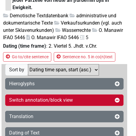
jeder Parzelle von heute an [fürderhin b]is in
Ewigkeit.
Demotische Textdatenbank
administrative und
dokumentarische Texte
Verkaufsurkunden (vgl. auch
unter Sklavenurkunden)
Wasserrechte
O. Manawir
IFAO 5446
O. Manawir IFAO 5446
5
Dating (time frame)
:
2. Viertel 5. Jhdt. v.Chr.
Go to/cite sentence
Sentence no. 5 in co(n)text
Sort by
Hieroglyphs
Switch annotation/block view
Translation
Dating of Text