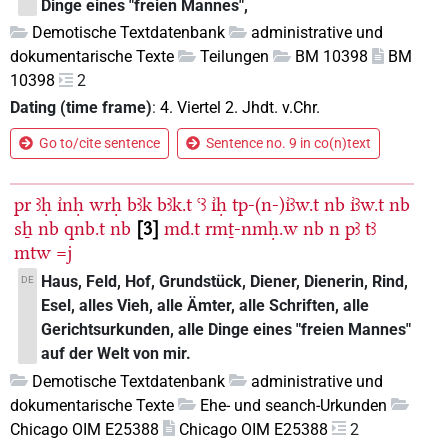
Dinge eines "freien Mannes",
Demotische Textdatenbank
administrative und
dokumentarische Texte
Teilungen
BM 10398
BM
10398
2
Dating (time frame)
:
4. Viertel 2. Jhdt. v.Chr.
Go to/cite sentence
Sentence no. 9 in co(n)text
pr
ꜣḥ
ı͗nḥ
wrḥ
bꜣk
bꜣk.t
ꜥꜣ
ı͗ḥ
tp-(n-)ı͗ꜣw.t
nb
ı͗ꜣw.t
nb
sẖ
nb
qnb.t
nb
3
md.t
rmṯ-nmḥ.w
nb
n
pꜣ
tꜣ
mtw
=j
Haus, Feld, Hof, Grundstück, Diener, Dienerin, Rind,
DE
Esel, alles Vieh, alle Ämter, alle Schriften, alle
Gerichtsurkunden, alle Dinge eines "freien Mannes"
auf der Welt von mir.
Demotische Textdatenbank
administrative und
dokumentarische Texte
Ehe- und seanch-Urkunden
Chicago OIM E25388
Chicago OIM E25388
2