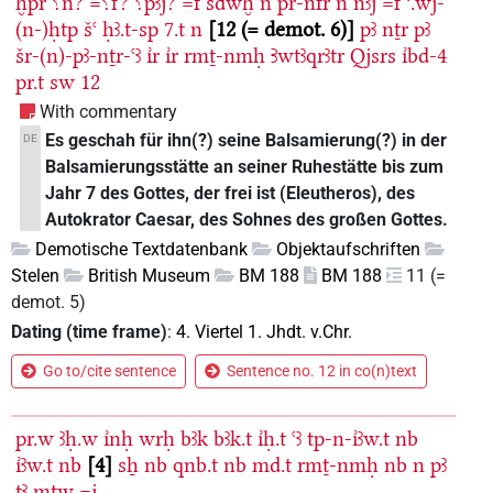
ḫpr
⸮n?
=⸮f?
⸮pꜣj?
=f
sdwḫ
n
pr-nfr
n
nꜣj
=f
ꜥ.wj-
(n-)ḥtp
šꜥ
ḥꜣ.t-sp
7.t
n
12 (= demot. 6)
pꜣ
nṯr
pꜣ
šr-(n)-pꜣ-nṯr-ꜥꜣ
ı͗r
ı͗r
rmṯ-nmḥ
Ꜣwtꜣqrꜣtr
Qjsrs
ı͗bd-4
pr.t
sw
12
With commentary
Es geschah für ihn(?) seine Balsamierung(?) in der
DE
Balsamierungsstätte an seiner Ruhestätte bis zum
Jahr 7 des Gottes, der frei ist (Eleutheros), des
Autokrator Caesar, des Sohnes des großen Gottes.
Demotische Textdatenbank
Objektaufschriften
Stelen
British Museum
BM 188
BM 188
11 (=
demot. 5)
Dating (time frame)
:
4. Viertel 1. Jhdt. v.Chr.
Go to/cite sentence
Sentence no. 12 in co(n)text
pr.w
ꜣḥ.w
ı͗nḥ
wrḥ
bꜣk
bꜣk.t
ı͗ḥ.t
ꜥꜣ
tp-n-ı͗ꜣw.t
nb
ı͗ꜣw.t
nb
4
sẖ
nb
qnb.t
nb
md.t
rmṯ-nmḥ
nb
n
pꜣ
tꜣ
mtw
=j