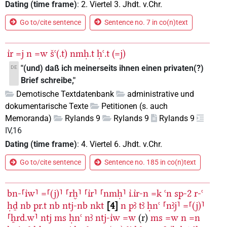
Dating (time frame)
:
2. Viertel 3. Jhdt. v.Chr.
Go to/cite sentence
Sentence no. 7 in co(n)text
ı͗r
=j
n
=w
šꜥ(.t)
nmḥ.t
ḥꜥ.t
(=j)
"(und) daß ich meinerseits ihnen einen privaten(?)
DE
Brief schreibe,"
Demotische Textdatenbank
administrative und
dokumentarische Texte
Petitionen (s. auch
Memoranda)
Rylands 9
Rylands 9
Rylands 9
IV,16
Dating (time frame)
:
4. Viertel 6. Jhdt. v.Chr.
Go to/cite sentence
Sentence no. 185 in co(n)text
bn-⸢ı͗w⸣
=⸢(j)⸣
⸢rḫ⸣
⸢ı͗r⸣
⸢nmḥ⸣
ı͗.ı͗r-n
=k
ꜥn
sp-2
r-ꜥ
ḥḏ
nb
pr.t
nb
ntj-nb
nkt
4
n
pꜣ
tꜣ
ḥnꜥ
⸢nꜣj⸣
=⸢(j)⸣
⸢ẖrd.w⸣
ntj
ms
ḥnꜥ
nꜣ
ntj-ı͗w
=w
(r)
ms
=w
n
=n