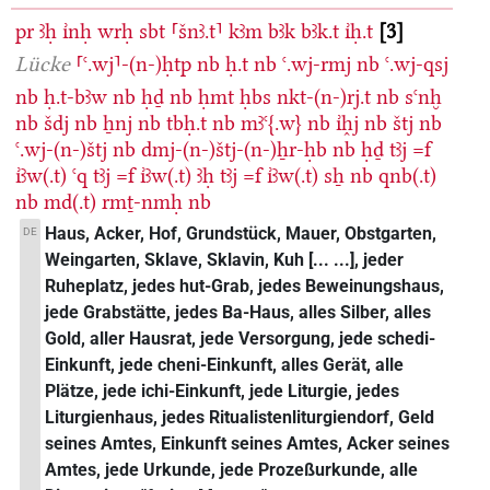
pr
ꜣḥ
ı͗nḥ
wrḥ
sbt
⸢šnꜣ.t⸣
kꜣm
bꜣk
bꜣk.t
ı͗ḥ.t
3
Lücke
⸢ꜥ.wj⸣-(n-)ḥtp
nb
ḥ.t
nb
ꜥ.wj-rmj
nb
ꜥ.wj-qsj
nb
ḥ.t-bꜣw
nb
ḥḏ
nb
ḥmt
ḥbs
nkt-(n-)rj.t
nb
sꜥnḫ
nb
šdj
nb
ẖnj
nb
tbḥ.t
nb
mꜣꜥ{.w}
nb
ı͗h̭j
nb
štj
nb
ꜥ.wj-(n-)štj
nb
dmj-(n-)štj-(n-)ẖr-ḥb
nb
ḥḏ
tꜣj
=f
ı͗ꜣw(.t)
ꜥq
tꜣj
=f
ı͗ꜣw(.t)
ꜣḥ
tꜣj
=f
ı͗ꜣw(.t)
sẖ
nb
qnb(.t)
nb
md(.t)
rmṯ-nmḥ
nb
Haus, Acker, Hof, Grundstück, Mauer, Obstgarten,
DE
Weingarten, Sklave, Sklavin, Kuh [... ...], jeder
Ruheplatz, jedes hut-Grab, jedes Beweinungshaus,
jede Grabstätte, jedes Ba-Haus, alles Silber, alles
Gold, aller Hausrat, jede Versorgung, jede schedi-
Einkunft, jede cheni-Einkunft, alles Gerät, alle
Plätze, jede ichi-Einkunft, jede Liturgie, jedes
Liturgienhaus, jedes Ritualistenliturgiendorf, Geld
seines Amtes, Einkunft seines Amtes, Acker seines
Amtes, jede Urkunde, jede Prozeßurkunde, alle