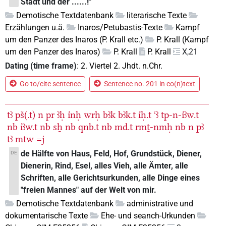
Stadt und der ......!"
Demotische Textdatenbank
literarische Texte
Erzählungen u.ä.
Inaros/Petubastis-Texte
Kampf
um den Panzer des Inaros (P. Krall etc.)
P. Krall (Kampf
um den Panzer des Inaros)
P. Krall
P. Krall
X,21
Dating (time frame)
:
2. Viertel 2. Jhdt. n.Chr.
Go to/cite sentence
Sentence no. 201 in co(n)text
tꜣ
pš(.t)
n
pr
ꜣḥ
ı͗nḥ
wrḥ
bꜣk
bꜣk.t
ı͗ḥ.t
ꜥꜣ
tp-n-ı͗ꜣw.t
nb
ı͗ꜣw.t
nb
sẖ
nb
qnb.t
nb
md.t
rmṯ-nmḥ
nb
n
pꜣ
tꜣ
mtw
=j
de Hälfte von Haus, Feld, Hof, Grundstück, Diener,
DE
Dienerin, Rind, Esel, alles Vieh, alle Ämter, alle
Schriften, alle Gerichtsurkunden, alle Dinge eines
"freien Mannes" auf der Welt von mir.
Demotische Textdatenbank
administrative und
dokumentarische Texte
Ehe- und seanch-Urkunden