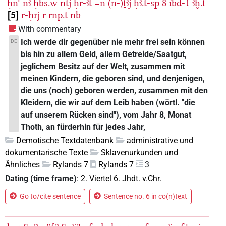
ḥnꜥ
nꜣ
ḥbs.w
ntj
ḥr-ꜣt
=n
(n-)ṯꜣj
ḥꜣ.t-sp
8
ı͗bd-1
ꜣḫ.t
5
r-ḥrj
r
rnp.t
nb
With commentary
Ich werde dir gegenüber nie mehr frei sein können
DE
bis hin zu allem Geld, allem Getreide/Saatgut,
jeglichem Besitz auf der Welt, zusammen mit
meinen Kindern, die geboren sind, und denjenigen,
die uns (noch) geboren werden, zusammen mit den
Kleidern, die wir auf dem Leib haben (wörtl. "die
auf unserem Rücken sind"), vom Jahr 8, Monat
Thoth, an fürderhin für jedes Jahr,
Demotische Textdatenbank
administrative und
dokumentarische Texte
Sklavenurkunden und
Ähnliches
Rylands 7
Rylands 7
3
Dating (time frame)
:
2. Viertel 6. Jhdt. v.Chr.
Go to/cite sentence
Sentence no. 6 in co(n)text