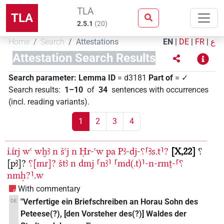
TLA
TLA
2.5.1
(
20
)
Home
Search
Attestations
EN
|
DE
|
FR
|
ع
Attestation Search Results
Search parameter:
Lemma ID
= d3181
Part of
= ✓
Search results
:
1–10
of
34
sentences with occurrences
(incl. reading variants)
.
1
2
3
4
ı͗.ı͗rj
wꜥ
wḫꜣ
n
šꜥj
n
Ḥr-ꜥw
pa
Pꜣ-dj-⸮⸢Ꜣs.t⸣?
X,22
⸮
[pꜣ]?
⸮[mr]?
štꜣ
n
dmj
⸢nꜣ⸣
⸢md(.t)⸣-n-rmṯ-⸢⸮
nmḥ?⸣.w
With commentary
"Verfertige ein Briefschreiben an Horau Sohn des
DE
Peteese(?), [den Vorsteher des(?)] Waldes der