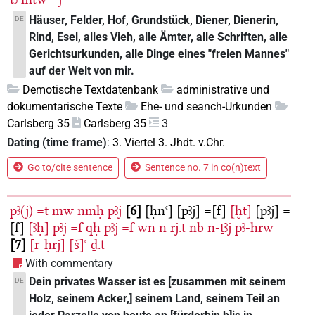
Häuser, Felder, Hof, Grundstück, Diener, Dienerin,
DE
Rind, Esel, alles Vieh, alle Ämter, alle Schriften, alle
Gerichtsurkunden, alle Dinge eines "freien Mannes"
auf der Welt von mir.
Demotische Textdatenbank
administrative und
dokumentarische Texte
Ehe- und seanch-Urkunden
Carlsberg 35
Carlsberg 35
3
Dating (time frame)
:
3. Viertel 3. Jhdt. v.Chr.
Go to/cite sentence
Sentence no. 7 in co(n)text
pꜣ(j)
=t
mw
nmḥ
pꜣj
6
[ḥnꜥ]
[pꜣj]
=[f]
[ḫt]
[pꜣj]
=
[f]
[ꜣḥ]
pꜣj
=f
qḥ
pꜣj
=f
wn
n
rj.t
nb
n-ṯꜣj
pꜣ-hrw
7
[r-ḥrj]
[š]ꜥ
ḏ.t
With commentary
Dein privates Wasser ist es [zusammen mit seinem
DE
Holz, seinem Acker,] seinem Land, seinem Teil an