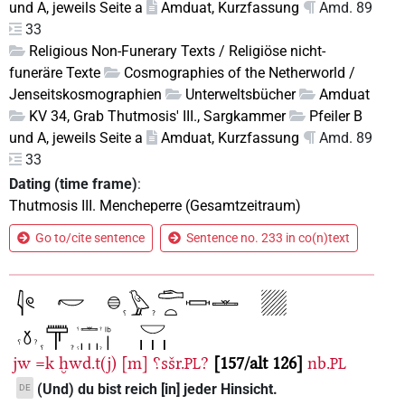
und A, jeweils Seite a
Amduat, Kurzfassung
Amd. 89
33
Religious Non-Funerary Texts / Religiöse nicht-
funeräre Texte
Cosmographies of the Netherworld /
Jenseitskosmographien
Unterweltsbücher
Amduat
KV 34, Grab Thutmosis' III., Sargkammer
Pfeiler B
und A, jeweils Seite a
Amduat, Kurzfassung
Amd. 89
33
Dating (time frame)
:
Thutmosis III. Mencheperre (Gesamtzeitraum)
Go to/cite sentence
Sentence no. 233 in co(n)text
jw
=k
ḫwd.t(j)
[m]
⸮sšr.
?
157/alt 126
nb.
PL
PL
(Und) du bist reich [in] jeder Hinsicht.
DE