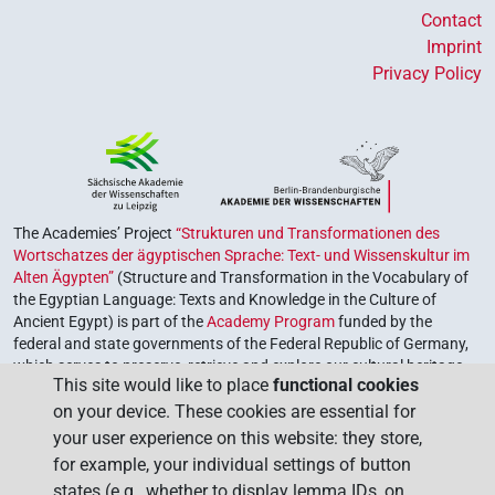
Contact
Imprint
Privacy Policy
The Academies’ Project
“Strukturen und Transformationen des
Wortschatzes der ägyptischen Sprache: Text- und Wissenskultur im
Alten Ägypten”
(Structure and Transformation in the Vocabulary of
the Egyptian Language: Texts and Knowledge in the Culture of
Ancient Egypt) is part of the
Academy Program
funded by the
federal and state governments of the Federal Republic of Germany,
which serves to preserve, retrieve and explore our cultural heritage.
This site would like to place
functional cookies
The program is coordinated by the
Union of the German Academies
on your device. These cookies are essential for
of Sciences and Humanities
.
your user experience on this website: they store,
for example, your individual settings of button
states (e.g., whether to display lemma IDs, on