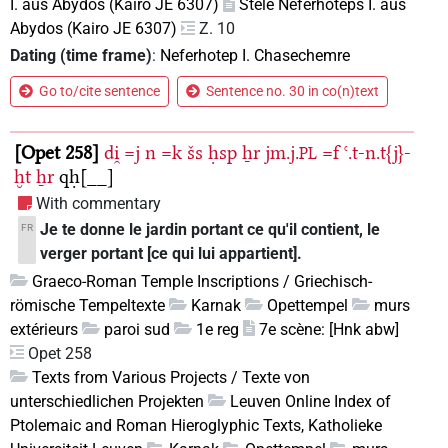
I. aus Abydos (Kairo JE 6307)
Stele Neferhoteps I. aus
Abydos (Kairo JE 6307)
Z. 10
Dating (time frame)
:
Neferhotep I. Chasechemre
Go to/cite sentence
Sentence no. 30 in co(n)text
Opet 258
di̯
=j
n
=k
šs
ḥsp
ẖr
jm.j.
=f
ꜥ.t-n.t{j}-
PL
ḫt
ẖr
qḥ[__]
With commentary
Je te donne le jardin portant ce qu'il contient, le
FR
verger portant [ce qui lui appartient].
Graeco-Roman Temple Inscriptions / Griechisch-
römische Tempeltexte
Karnak
Opettempel
murs
extérieurs
paroi sud
1e reg
7e scène: [Hnk abw]
Opet 258
Texts from Various Projects / Texte von
unterschiedlichen Projekten
Leuven Online Index of
Ptolemaic and Roman Hieroglyphic Texts, Katholieke