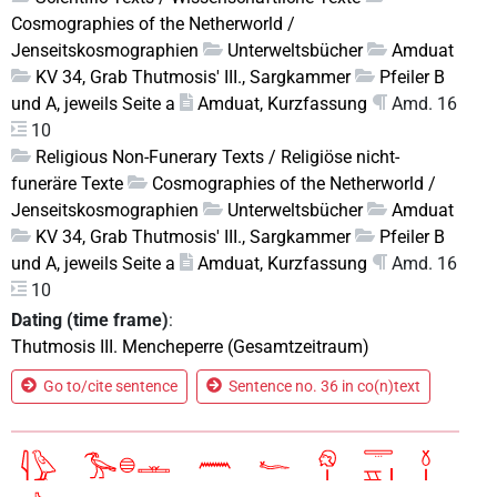
Cosmographies of the Netherworld /
Jenseitskosmographien
Unterweltsbücher
Amduat
KV 34, Grab Thutmosis' III., Sargkammer
Pfeiler B
und A, jeweils Seite a
Amduat, Kurzfassung
Amd. 16
10
Religious Non-Funerary Texts / Religiöse nicht-
funeräre Texte
Cosmographies of the Netherworld /
Jenseitskosmographien
Unterweltsbücher
Amduat
KV 34, Grab Thutmosis' III., Sargkammer
Pfeiler B
und A, jeweils Seite a
Amduat, Kurzfassung
Amd. 16
10
Dating (time frame)
:
Thutmosis III. Mencheperre (Gesamtzeitraum)
Go to/cite sentence
Sentence no. 36 in co(n)text