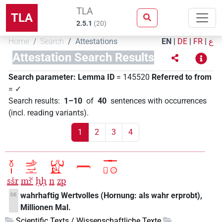
TLA
TLA
2.5.1
(
20
)
Home
Search
Attestations
EN
|
DE
|
FR
|
ع
Attestation Search Results
Search parameter:
Lemma ID
= 145520
Referred to from
= ✓
Search results
:
1–10
of
40
sentences with occurrences
(incl. reading variants)
.
1
2
3
4
sšr
mꜣꜥ
ḥḥ
n
zp
wahrhaftig Wertvolles (Hornung: als wahr erprobt),
DE
Millionen Mal.
Scientific Texts / Wissenschaftliche Texte