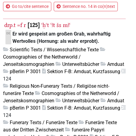
Go to/cite sentence
Sentence no. 14 in co(n)text
drp.t
=f
r
125
ꜥḥꜥt
ꜥꜣt
šs
mꜣꜥ
Er wird gespeist am großen Grab, wahrhaftig
DE
Wertvolles (Hornung: als wahr erprobt).
Scientific Texts / Wissenschaftliche Texte
Cosmographies of the Netherworld /
Jenseitskosmographien
Unterweltsbücher
Amduat
pBerlin P 3001
Sektion F-B: Amduat, Kurzfassung
124
Religious Non-Funerary Texts / Religiöse nicht-
funeräre Texte
Cosmographies of the Netherworld /
Jenseitskosmographien
Unterweltsbücher
Amduat
pBerlin P 3001
Sektion F-B: Amduat, Kurzfassung
124
Funerary Texts / Funeräre Texte
Funeräre Texte
aus der Dritten Zwischenzeit
funeräre Papyri