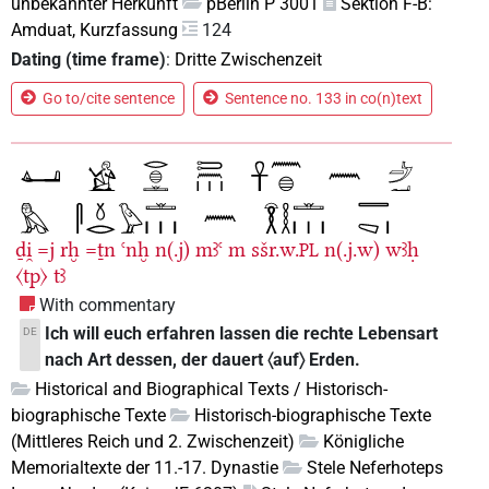
unbekannter Herkunft
pBerlin P 3001
Sektion F-B:
Amduat, Kurzfassung
124
Dating (time frame)
:
Dritte Zwischenzeit
Go to/cite sentence
Sentence no. 133 in co(n)text
ḏi̯
=j
rḫ
=ṯn
ꜥnḫ
n(.j)
mꜣꜥ
m
sšr.w.
n(.j.w)
wꜣḥ
PL
〈tp〉
tꜣ
With commentary
Ich will euch erfahren lassen die rechte Lebensart
DE
nach Art dessen, der dauert 〈auf〉 Erden.
Historical and Biographical Texts / Historisch-
biographische Texte
Historisch-biographische Texte
(Mittleres Reich und 2. Zwischenzeit)
Königliche
Memorialtexte der 11.-17. Dynastie
Stele Neferhoteps