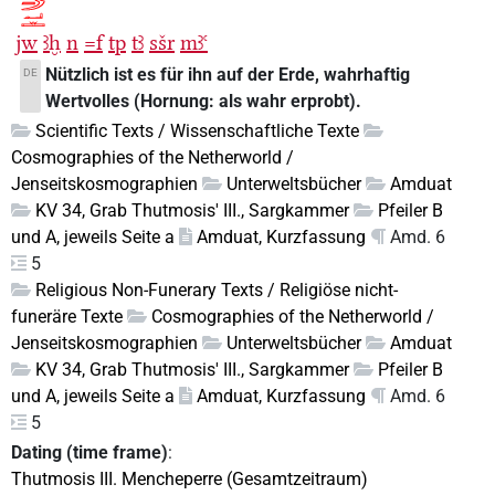
jw
ꜣḫ
n
=f
tp
tꜣ
sšr
mꜣꜥ
Nützlich ist es für ihn auf der Erde, wahrhaftig
DE
Wertvolles (Hornung: als wahr erprobt).
Scientific Texts / Wissenschaftliche Texte
Cosmographies of the Netherworld /
Jenseitskosmographien
Unterweltsbücher
Amduat
KV 34, Grab Thutmosis' III., Sargkammer
Pfeiler B
und A, jeweils Seite a
Amduat, Kurzfassung
Amd. 6
5
Religious Non-Funerary Texts / Religiöse nicht-
funeräre Texte
Cosmographies of the Netherworld /
Jenseitskosmographien
Unterweltsbücher
Amduat
KV 34, Grab Thutmosis' III., Sargkammer
Pfeiler B
und A, jeweils Seite a
Amduat, Kurzfassung
Amd. 6
5
Dating (time frame)
:
Thutmosis III. Mencheperre (Gesamtzeitraum)