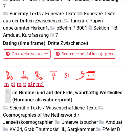
7
Funerary Texts / Funeräre Texte
Funeräre Texte
aus der Dritten Zwischenzeit
funeräre Papyri
unbekannter Herkunft
pBerlin P 3001
Sektion F-B:
Amduat, Kurzfassung
7
Dating (time frame)
:
Dritte Zwischenzeit
Go to/cite sentence
Sentence no. 14 in co(n)text
m
pt
m
tꜣ
sšr
mꜣꜥ
im Himmel und auf der Erde, wahrhaftig Wertvolles
DE
(Hornung: als wahr erprobt).
Scientific Texts / Wissenschaftliche Texte
Cosmographies of the Netherworld /
Jenseitskosmographien
Unterweltsbücher
Amduat
KV 34, Grab Thutmosis' III., Sargkammer
Pfeiler B