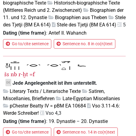
biographische Texte
Historisch-biographische Texte
(Mittleres Reich und 2. Zwischenzeit)
Biographien der
11. und 12. Dynastie
Biographien aus Theben
Stele
des Tjetji (BM EA 614)
Stele des Tjetji (BM EA 614)
5
Dating (time frame)
:
Antef II. Wahanch
Go to/cite sentence
Sentence no. 8 in co(n)text
šs
nb
r-ḫt
=f
Jede Angelegenheit ist ihm unterstellt.
DE
Literary Texts / Literarische Texte
Satiren,
Miscellanies, Brieflehren
Late-Egyptian Miscellanies
pChester Beatty IV = pBM EA 10684
Vso 3.11-4.6:
Werde Schreiber!
Vso 4,3
Dating (time frame)
:
19. Dynastie
–
20. Dynastie
Go to/cite sentence
Sentence no. 14 in co(n)text