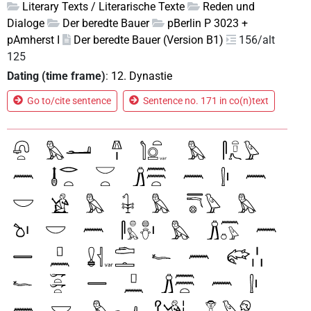
Literary Texts / Literarische Texte
Reden und
Dialoge
Der beredte Bauer
pBerlin P 3023 +
pAmherst I
Der beredte Bauer (Version B1)
156/alt
125
Dating (time frame)
:
12. Dynastie
Go to/cite sentence
Sentence no. 171 in co(n)text