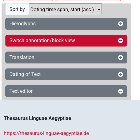
Sort by
Hieroglyphs
Switch annotation/block view
Translation
Dating of Text
Text editor
Thesaurus Linguae Aegyptiae
https://thesaurus-linguae-aegyptiae.de