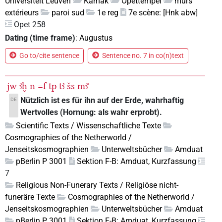
Universiteit Leuven
Karnak
Opettempel
murs
extérieurs
paroi sud
1e reg
7e scène: [Hnk abw]
Opet 258
Dating (time frame)
:
Augustus
Go to/cite sentence
Sentence no. 7 in co(n)text
jw
ꜣḫ
n
=f
tp
tꜣ
šs
mꜣꜥ
Nützlich ist es für ihn auf der Erde, wahrhaftig
DE
Wertvolles (Hornung: als wahr erprobt).
Scientific Texts / Wissenschaftliche Texte
Cosmographies of the Netherworld /
Jenseitskosmographien
Unterweltsbücher
Amduat
pBerlin P 3001
Sektion F-B: Amduat, Kurzfassung
7
Religious Non-Funerary Texts / Religiöse nicht-
funeräre Texte
Cosmographies of the Netherworld /
Jenseitskosmographien
Unterweltsbücher
Amduat
pBerlin P 3001
Sektion F-B: Amduat, Kurzfassung