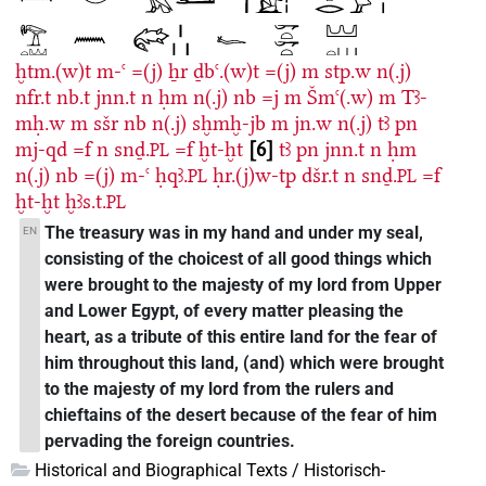
ḫtm.(w)t
m-ꜥ
=(j)
ẖr
ḏbꜥ.(w)t
=(j)
m
stp.w
n(.j)
nfr.t
nb.t
jnn.t
n
ḥm
n(.j)
nb
=j
m
Šmꜥ(.w)
m
Tꜣ-
mḥ.w
m
sšr
nb
n(.j)
sḫmḫ-jb
m
jn.w
n(.j)
tꜣ
pn
mj-qd
=f
n
snḏ.
=f
ḫt-ḫt
6
tꜣ
pn
jnn.t
n
ḥm
PL
n(.j)
nb
=(j)
m-ꜥ
ḥqꜣ.
ḥr.(j)w-tp
dšr.t
n
snḏ.
=f
PL
PL
ḫt-ḫt
ḫꜣs.t.
PL
The treasury was in my hand and under my seal,
EN
consisting of the choicest of all good things which
were brought to the majesty of my lord from Upper
and Lower Egypt, of every matter pleasing the
heart, as a tribute of this entire land for the fear of
him throughout this land, (and) which were brought
to the majesty of my lord from the rulers and
chieftains of the desert because of the fear of him
pervading the foreign countries.
Historical and Biographical Texts / Historisch-