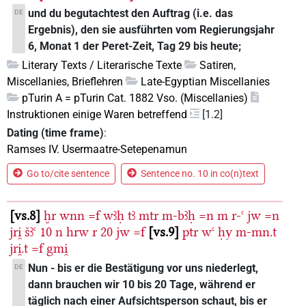
und du begutachtest den Auftrag (i.e. das
DE
Ergebnis), den sie ausführten vom Regierungsjahr
6, Monat 1 der Peret-Zeit, Tag 29 bis heute;
Literary Texts / Literarische Texte
Satiren,
Miscellanies, Brieflehren
Late-Egyptian Miscellanies
pTurin A = pTurin Cat. 1882 Vso. (Miscellanies)
Instruktionen einige Waren betreffend
[1.2]
Dating (time frame)
:
Ramses IV. Usermaatre-Setepenamun
Go to/cite sentence
Sentence no. 10 in co(n)text
vs.8
ḫr
wnn
=f
wꜣḥ
tꜣ
mtr
m-bꜣḥ
=n
m
r-ꜥ
jw
=n
jri̯
šꜣꜥ
10
n
hrw
r
20
jw
=f
vs.9
ptr
wꜥ
ḥy
m-mn.t
jri̯.t
=f
gmi̯
Nun - bis er die Bestätigung vor uns niederlegt,
DE
dann brauchen wir 10 bis 20 Tage, während er
täglich nach einer Aufsichtsperson schaut, bis er