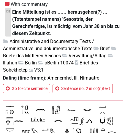
With commentary
Eine Mitteilung ist es ...... herausgehen(?) ...
DE
(Totentempel namens) 'Sesostris, der
Gerechtfertigte, ist mächtig' vom Jahr 30 an bis zu
diesem Zeitpunkt.
Administrative and Documentary Texts /
Administrative und dokumentarische Texte
Brief
Briefe des Mittleren Reiches
Verwaltung/Alltag
Illahun
Berlin
pBerlin 10074
Brief des
Sobekhetep
VS;1
Dating (time frame)
:
Amenemhet III. Nimaatre
Go to/cite sentence
Sentence no. 2 in co(n)text