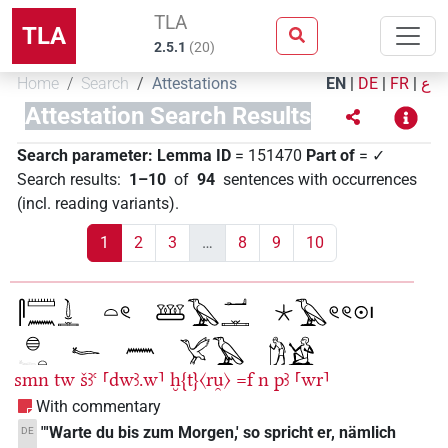
TLA
TLA
2.5.1
(
20
)
Home
Search
Attestations
EN
|
DE
|
FR
|
ع
Attestation Search Results
Search parameter:
Lemma ID
= 151470
Part of
= ✓
Search results
:
1–10
of
94
sentences with occurrences
(incl. reading variants)
.
1
2
3
…
8
9
10
smn
tw
šꜣꜥ
⸢dwꜣ.w⸣
ḫ{t}〈ru̯〉
=f
n
pꜣ
⸢wr⸣
With commentary
"'Warte du bis zum Morgen,' so spricht er, nämlich
DE