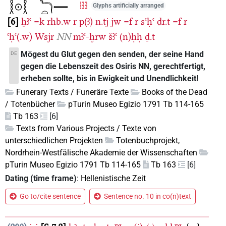
Glyphs artificially arranged
6
ḫꜣꜥ
=k
rhb.w
r
p(ꜣ)
n.tj
jw
=f
r
sꜥḥꜥ
ḏr.t
=f
r
ꜥḥꜥ(.w)
Wsjr
NN
mꜣꜥ-ḫrw
šꜣꜥ
(n)ḥḥ
ḏ.t
Mögest du Glut gegen den senden, der seine Hand
DE
gegen die Lebenszeit des Osiris NN, gerechtfertigt,
erheben sollte, bis in Ewigkeit und Unendlichkeit!
Funerary Texts / Funeräre Texte
Books of the Dead
/ Totenbücher
pTurin Museo Egizio 1791 Tb 114-165
Tb 163
[6]
Texts from Various Projects / Texte von
unterschiedlichen Projekten
Totenbuchprojekt,
Nordrhein-Westfälische Akademie der Wissenschaften
pTurin Museo Egizio 1791 Tb 114-165
Tb 163
[6]
Dating (time frame)
:
Hellenistische Zeit
Go to/cite sentence
Sentence no. 10 in co(n)text