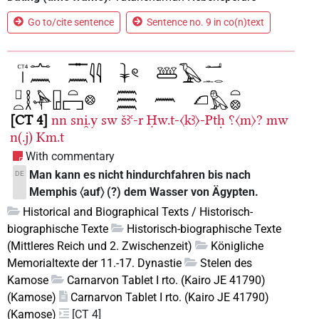
Go to/cite sentence
Sentence no. 9 in co(n)text
CT 4
nn
sni̯.y
sw
šꜣꜥ-r
Ḥw.t-〈kꜣ〉-Ptḥ
⸮〈m〉?
mw
n(.j)
Km.t
With commentary
Man kann es nicht hindurchfahren bis nach
DE
Memphis 〈auf〉 (?) dem Wasser von Ägypten.
Historical and Biographical Texts / Historisch-
biographische Texte
Historisch-biographische Texte
(Mittleres Reich und 2. Zwischenzeit)
Königliche
Memorialtexte der 11.-17. Dynastie
Stelen des
Kamose
Carnarvon Tablet I rto. (Kairo JE 41790)
(Kamose)
Carnarvon Tablet I rto. (Kairo JE 41790)
(Kamose)
[CT 4]