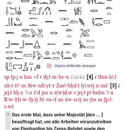
Glyphs artificially arranged
zp
tp.j
n
ḥm
=f
r
ḏi̯.t
m-ḥr-n
Lücke
4
r
thm
kꜣ.t
nb.t
šꜣꜥ-m
Ꜣbw
nfr.yt-r
Zmꜣ-bḥd.t
ḥꜣ.wtj
n
mšꜥ
5
r
jri̯.t
bḥ.y
ꜥꜣ
n
šꜥd
jnr
n
r(w)ḏ.w
r
jri̯.t
pꜣ
bnbn
ꜥꜣ
n
Rꜥw-Ḥr.w-ꜣḫ.tj
M-rn=f-m-šw-n.tj-m-jtn
m
Jp.t-
s.wt
Das erste Mal, dass seine Majestät [den ... ]
DE
beauftragt hat, um alle Arbeiten voranzutreiben
von Elephantine bis Zema-Behdet sowie den