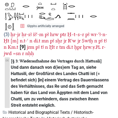
Glyphs artificially arranged
3
ḫr-jr
ḥr-sꜣ
šꜣꜥ-m
pꜣ
hrw
ptr
Ḫ~t~s~r
pꜣ
wr-ꜥꜣ-n-
Ḫt
[m]
n.t-ꜥ
n
di.t
mn
pꜣ
sḫr
jr
Rꜥw
jr
Swtḫ
n
pꜣ
tꜣ
n
Km.t
9
jrm
pꜣ
tꜣ
n
Ḫt
r
tm
di.t
ḫpr
ḫrw.y.
r-
PL
jwd
=sn
r
nḥḥ
DE
[§ 3: Wiederaufnahme des Vertrages durch Hattusili]
Und dann danach von d(ies)em Tag an, siehe
Hattusili, der Großfürst des Landes Chatti ist (=
befindet sich) [in] einem Vertrag des Dauernlassens
des Verhältnisses, das Re und das Seth gemacht
haben für das Land von Ägypten mit dem Land von
Chatti, um zu verhindern, dass zwischen ihnen
Streit entsteht ewiglich.
Historical and Biographical Texts / Historisch-