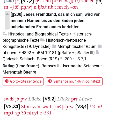
200
jri̯
S 7,2
ḫꜣs.t
nb
ptr.
w(j)
〈r〉
sḏd.
{m}
PL
PL
rn
=j
šꜣꜥ
pḥ.wj
n
ḫꜣs.t
nb.t
nn
rḫ
=sn
[§200] Jedes Fremdland, das mich sah, wird von
DE
meinem Namen bis zu den Enden jeden
unbekannten Fremdlandes berichten.
Historical and Biographical Texts / Historisch-
biographische Texte
Historisch-rhetorische
Königstexte (19. Dynastie)
Memphitischer Raum
pLouvre E 4892 + pBM 10181 (pRaifé + pSallier III)
Qadesch-Schlacht Poem (Rf-S)
200
S 7,1
Dating (time frame)
:
Ramses II. Usermaatre-Setepenre
–
Merenptah Baenre
Go to/cite sentence
Sentence no. 146 in co(n)text
swḏꜣ-jb
pw
Lücke
VS;2
Lücke
prr
Lücke
VS;Z3
Sḫm-Z-n-wsrt-[mꜣꜥ]-ḫrw
VS;4
⸢šꜣꜥ-n⸣
rnp.t-zp
30
nfr.yt-r
tꜣ
ꜣ.t