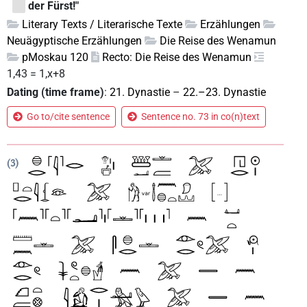
der Fürst!"
Literary Texts / Literarische Texte
Erzählungen
Neuägyptische Erzählungen
Die Reise des Wenamun
pMoskau 120
Recto: Die Reise des Wenamun
1,43 = 1,x+8
Dating (time frame)
:
21. Dynastie
–
22.–23. Dynastie
Go to/cite sentence
Sentence no. 73 in co(n)text
3