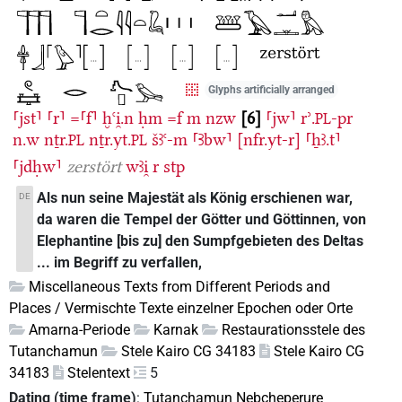
Glyphs artificially arranged
⸢jst⸣
⸢r⸣
=⸢f⸣
ḫꜥi̯.n
ḥm
=f
m
nzw
6
⸢jw⸣
rʾ.
-pr
PL
n.w
nṯr.
nṯr.yt.
šꜣꜥ-m
⸢Ꜣbw⸣
[nfr.yt-r]
⸢ẖꜣ.t⸣
PL
PL
⸢jdḥw⸣
zerstört
wꜣi̯
r
stp
Als nun seine Majestät als König erschienen war,
DE
da waren die Tempel der Götter und Göttinnen, von
Elephantine [bis zu] den Sumpfgebieten des Deltas
... im Begriff zu verfallen,
Miscellaneous Texts from Different Periods and
Places / Vermischte Texte einzelner Epochen oder Orte
Amarna-Periode
Karnak
Restaurationsstele des
Tutanchamun
Stele Kairo CG 34183
Stele Kairo CG
34183
Stelentext
5
Dating (time frame)
:
Tutanchamun Nebcheperure