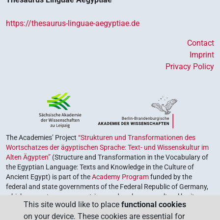
https://thesaurus-linguae-aegyptiae.de
Contact
Imprint
Privacy Policy
The Academies’ Project
“Strukturen und Transformationen des
Wortschatzes der ägyptischen Sprache: Text- und Wissenskultur im
Alten Ägypten”
(Structure and Transformation in the Vocabulary of
the Egyptian Language: Texts and Knowledge in the Culture of
Ancient Egypt) is part of the
Academy Program
funded by the
federal and state governments of the Federal Republic of Germany,
which serves to preserve, retrieve and explore our cultural heritage.
This site would like to place
functional cookies
The program is coordinated by the
Union of the German Academies
on your device. These cookies are essential for
of Sciences and Humanities
.