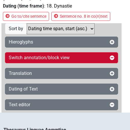
Dating (time frame)
:
18. Dynastie
Go to/cite sentence
Sentence no. 8 in co(n)text
Sort by
Hieroglyphs
Switch annotation/block view
Translation
Dating of Text
Text editor
Thesaurus Linguae Aegyptiae