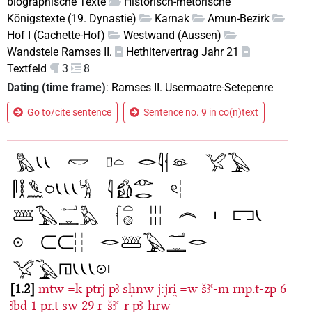
biographische Texte
Historisch-rhetorische
Königstexte (19. Dynastie)
Karnak
Amun-Bezirk
Hof I (Cachette-Hof)
Westwand (Aussen)
Wandstele Ramses II.
Hethitervertrag Jahr 21
Textfeld
3
8
Dating (time frame)
:
Ramses II. Usermaatre-Setepenre
Go to/cite sentence
Sentence no. 9 in co(n)text
1.2
mtw
=k
ptrj
pꜣ
sḥnw
j:jri̯
=w
šꜣꜥ-m
rnp.t-zp
6
ꜣbd
1
pr.t
sw
29
r-šꜣꜥ-r
pꜣ-hrw