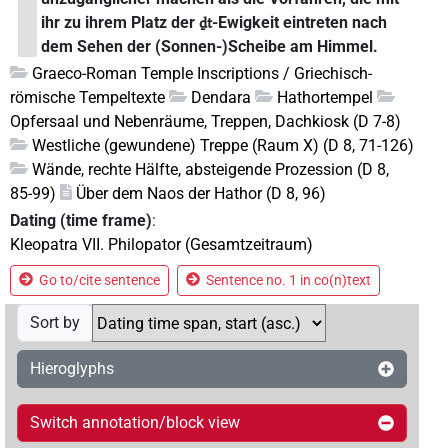
ihr zu ihrem Platz der
-Ewigkeit eintreten nach
ḏt
dem Sehen der (Sonnen-)Scheibe am Himmel.
Graeco-Roman Temple Inscriptions / Griechisch-
römische Tempeltexte
Dendara
Hathortempel
Opfersaal und Nebenräume, Treppen, Dachkiosk (D 7-8)
Westliche (gewundene) Treppe (Raum X) (D 8, 71-126)
Wände, rechte Hälfte, absteigende Prozession (D 8,
85-99)
Über dem Naos der Hathor (D 8, 96)
Dating (time frame)
:
Kleopatra VII. Philopator (Gesamtzeitraum)
Go to/cite sentence
Sentence no. 1 in co(n)text
Sort by
Hieroglyphs
Switch annotation/block view