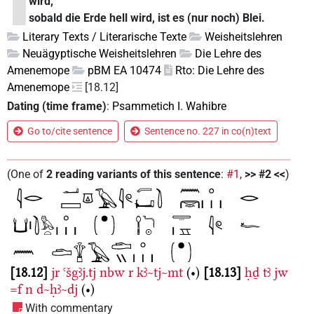
wird,
sobald die Erde hell wird, ist es (nur noch) Blei.
Literary Texts / Literarische Texte
Weisheitslehren
Neuägyptische Weisheitslehren
Die Lehre des
Amenemope
pBM EA 10474
Rto: Die Lehre des
Amenemope
[18.12]
Dating (time frame)
:
Psammetich I. Wahibre
Go to/cite sentence
Sentence no. 227 in co(n)text
(
One of
2
reading variants of this sentence
:
#1
,
>> #2 <<
)
18.12
jr
ꜥšgꜣj.tj
nbw
r
kꜣ~tj~mt
(•)
18.13
ḥḏ
tꜣ
jw
=f
n
d~ḥꜣ~dj
(•)
With commentary