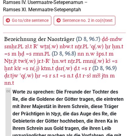
Ramses IV. Usermaatre-Setepenamun
–
Ramses XI. Menmaatre-Setepenptah
Go to/cite sentence
Sentence no. 2 in co(n)text
Bezeichnung der Naosträger
D 8, 96.7
ḏd-mdw
smḥr.
zꜣ.t
Rꜥ
wṯz(.w)
nbw.t
nṯr.
ꜥq(.w)
ẖr
ḥm.t
PL
PL
=s
m
ḥḏ
=s
rmn.
D 8, 96.8
nn
n.w
šps.t
m
PL
Nṯr.jt
twꜣ(.w)
jr.t-Rꜥ
ḥn.wt
nṯr.
rmni̯(.w)
kꜣ
=s
PL
ḫnt
kꜣr
=s
n(.j)
ktm.t
ḏsr(.w)
ḏ.t
=s
r
D 8, 96.9
ḏr.tjw
ꜥq(.w)
ẖr
=s
r
s.t
=s
n.t
ḏ.t
r-sꜣ
mꜣꜣ
jtn
m
nn.t
Worte zu sprechen: Die Freunde der Tochter des
DE
Re, die die Goldene der Götter tragen, die eintreten
mit ihrer Majestät in ihrem Schrein, diese Träger
der Prächtigen in
, die das Auge des Re, die
Nṯrjt
Gebieterin der Götter hochheben, die ihren Ka in
ihrem Schrein aus Gold tragen, die ihren Leib
unzugänglicher machen als die Vorfahren, die mit