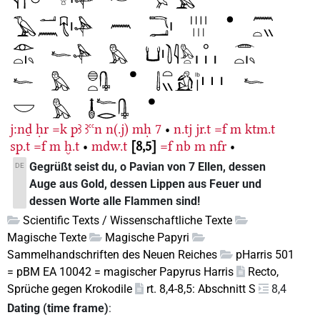
j:nḏ
ḥr
=k
pꜣ
ꜣꜥꜥn
n(.j)
mḥ
7
•
n.tj
jr.t
=f
m
ktm.t
sp.t
=f
m
ḫ.t
•
mdw.t
8,5
=f
nb
m
nfr
•
Gegrüßt seist du, o Pavian von 7 Ellen, dessen
DE
Auge aus Gold, dessen Lippen aus Feuer und
dessen Worte alle Flammen sind!
Scientific Texts / Wissenschaftliche Texte
Magische Texte
Magische Papyri
Sammelhandschriften des Neuen Reiches
pHarris 501
= pBM EA 10042 = magischer Papyrus Harris
Recto,
Sprüche gegen Krokodile
rt. 8,4-8,5: Abschnitt S
8,4
Dating (time frame)
: