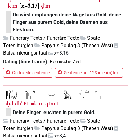
=k
m
x+3,17
ḏꜥm
Du wirst empfangen deine Nägel aus Gold, deine
DE
Finger aus purem Gold, deine Daumen aus
Elektrum.
Funerary Texts / Funeräre Texte
Späte
Totenliturgien
Papyrus Boulaq 3 (Theben West)
Balsamierungsritual
x+3,16
Dating (time frame)
:
Römische Zeit
Go to/cite sentence
Sentence no. 123 in co(n)text
sḥḏ
ḏbꜥ.
=k
m
qtm.t
PL
Deine Finger leuchten in purem Gold.
DE
Funerary Texts / Funeräre Texte
Späte
Totenliturgien
Papyrus Boulaq 3 (Theben West)
Balsamierungsritual
x+8,4