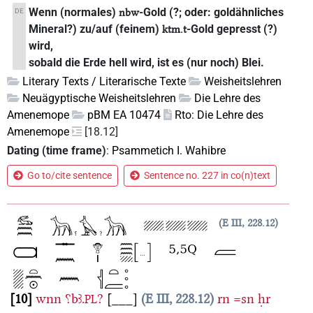
Wenn (normales)
-Gold (?; oder: goldähnliches
DE
nbw
Mineral?) zu/auf (feinem)
-Gold gepresst (?)
ktm.t
wird,
sobald die Erde hell wird, ist es (nur noch) Blei.
Literary Texts / Literarische Texte
Weisheitslehren
Neuägyptische Weisheitslehren
Die Lehre des
Amenemope
pBM EA 10474
Rto: Die Lehre des
Amenemope
[18.12]
Dating (time frame)
:
Psammetich I. Wahibre
Go to/cite sentence
Sentence no. 227 in co(n)text
E III, 228.12
10
wnn
⸮bꜣ.
?
[___]
E III, 228.12
rn
=sn
ḥr
PL