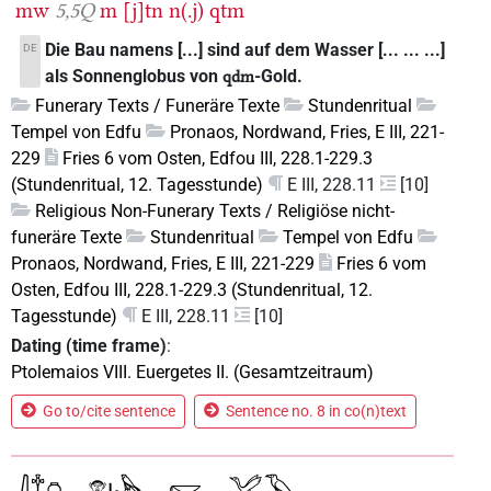
mw
5,5Q
m
[j]tn
n(.j)
qtm
Die Bau namens [...] sind auf dem Wasser [... ... ...]
DE
als Sonnenglobus von
-Gold.
qdm
Funerary Texts / Funeräre Texte
Stundenritual
Tempel von Edfu
Pronaos, Nordwand, Fries, E III, 221-
229
Fries 6 vom Osten, Edfou III, 228.1-229.3
(Stundenritual, 12. Tagesstunde)
E III, 228.11
[10]
Religious Non-Funerary Texts / Religiöse nicht-
funeräre Texte
Stundenritual
Tempel von Edfu
Pronaos, Nordwand, Fries, E III, 221-229
Fries 6 vom
Osten, Edfou III, 228.1-229.3 (Stundenritual, 12.
Tagesstunde)
E III, 228.11
[10]
Dating (time frame)
:
Ptolemaios VIII. Euergetes II. (Gesamtzeitraum)
Go to/cite sentence
Sentence no. 8 in co(n)text