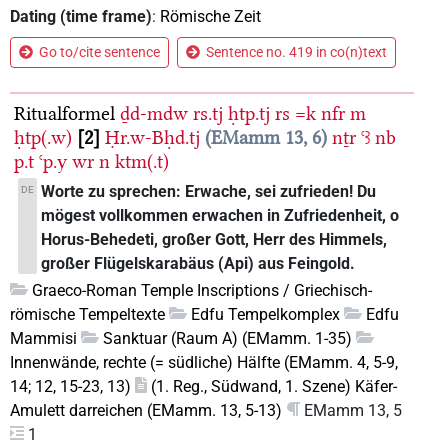
Dating (time frame)
:
Römische Zeit
Go to/cite sentence
Sentence no. 419 in co(n)text
Ritualformel
ḏd-mdw
rs.tj
ḥtp.tj
rs
=k
nfr
m
ḥtp(.w)
2
Ḥr.w-Bḥd.tj
EMamm 13, 6
nṯr
ꜥꜣ
nb
p.t
ꜥp.y
wr
n
ktm(.t)
Worte zu sprechen: Erwache, sei zufrieden! Du
DE
mögest vollkommen erwachen in Zufriedenheit, o
Horus-Behedeti, großer Gott, Herr des Himmels,
großer Flügelskarabäus (Api) aus Feingold.
Graeco-Roman Temple Inscriptions / Griechisch-
römische Tempeltexte
Edfu Tempelkomplex
Edfu
Mammisi
Sanktuar (Raum A) (EMamm. 1-35)
Innenwände, rechte (= südliche) Hälfte (EMamm. 4, 5-9,
14; 12, 15-23, 13)
(1. Reg., Südwand, 1. Szene) Käfer-
Amulett darreichen (EMamm. 13, 5-13)
EMamm 13, 5
1