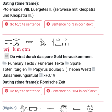
Dating (time frame)
:
Ptolemaios VIII. Euergetes II. (zeitweise mit Kleopatra II.
und Kleopatra III.)
Go to/cite sentence
Sentence no. 3 in co(n)text
pri̯
=k
m
qtm
Du wirst durch das pure Gold herauskommen.
DE
Funerary Texts / Funeräre Texte
Späte
Totenliturgien
Papyrus Boulaq 3 (Theben West)
Balsamierungsritual
x+3,19
Dating (time frame)
:
Römische Zeit
Go to/cite sentence
Sentence no. 134 in co(n)text
Big46,6