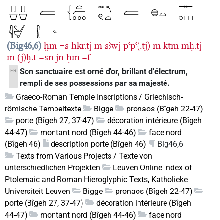
Big46,6
ḫm
=s
ẖkr.tj
m
sꜣwj
pꜥpꜥ(.tj)
m
ktm
mḥ.tj
m
(j)ḫ.t
=sn
jn
ḥm
=f
Son sanctuaire est orné d'or, brillant d'électrum,
FR
rempli de ses possessions par sa majesté.
Graeco-Roman Temple Inscriptions / Griechisch-
römische Tempeltexte
Bigge
pronaos (Bîgeh 22-47)
porte (Bîgeh 27, 37-47)
décoration intérieure (Bîgeh
44-47)
montant nord (Bîgeh 44-46)
face nord
(Bîgeh 46)
description porte (Bîgeh 46)
Big46,6
Texts from Various Projects / Texte von
unterschiedlichen Projekten
Leuven Online Index of
Ptolemaic and Roman Hieroglyphic Texts, Katholieke
Universiteit Leuven
Bigge
pronaos (Bîgeh 22-47)
porte (Bîgeh 27, 37-47)
décoration intérieure (Bîgeh
44-47)
montant nord (Bîgeh 44-46)
face nord