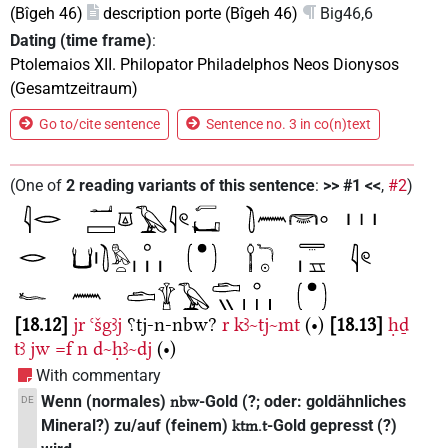
(Bîgeh 46)
description porte (Bîgeh 46)
Big46,6
Dating (time frame)
:
Ptolemaios XII. Philopator Philadelphos Neos Dionysos
(Gesamtzeitraum)
Go to/cite sentence
Sentence no. 3 in co(n)text
(
One of
2
reading variants of this sentence
:
>> #1 <<
,
#2
)
18.12
jr
ꜥšgꜣj
⸮tj-n-nbw?
r
kꜣ~tj~mt
(•)
18.13
ḥḏ
tꜣ
jw
=f
n
d~ḥꜣ~dj
(•)
With commentary
Wenn (normales)
-Gold (?; oder: goldähnliches
DE
nbw
Mineral?) zu/auf (feinem)
-Gold gepresst (?)
ktm.t