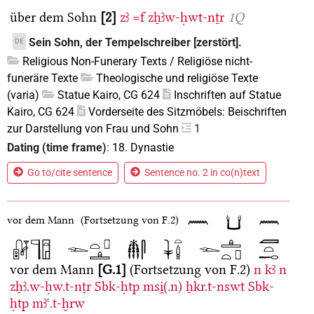
über dem Sohn
2
zꜣ
=f
zẖꜣw-ḥwt-nṯr
1Q
Sein Sohn, der Tempelschreiber [zerstört].
DE
Religious Non-Funerary Texts / Religiöse nicht-
funeräre Texte
Theologische und religiöse Texte
(varia)
Statue Kairo, CG 624
Inschriften auf Statue
Kairo, CG 624
Vorderseite des Sitzmöbels: Beischriften
zur Darstellung von Frau und Sohn
1
Dating (time frame)
:
18. Dynastie
Go to/cite sentence
Sentence no. 2 in co(n)text
vor dem Mann
(Fortsetzung von F.2)
vor dem Mann
G.1
(Fortsetzung von F.2)
n
kꜣ
n
zẖꜣ.w-ḥw.t-nṯr
Sbk-ḥtp
msi̯(.n)
ẖkr.t-nswt
Sbk-
ḥtp
mꜣꜥ.t-ḫrw