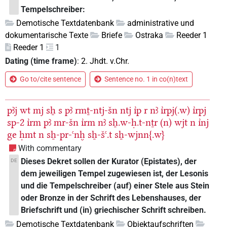
Tempelschreiber:
Demotische Textdatenbank
administrative und
dokumentarische Texte
Briefe
Ostraka
Reeder 1
Reeder 1
1
Dating (time frame)
:
2. Jhdt. v.Chr.
Go to/cite sentence
Sentence no. 1 in co(n)text
pꜣj
wt
mj
sẖ
s
pꜣ
rmṯ-ntj-šn
ntj
ı͗p
r
nꜣ
ı͗rpj(.w)
ı͗rpj
sp-2
ı͗rm
pꜣ
mr-šn
ı͗rm
nꜣ
sẖ.w-ḥ.t-nṯr
(n)
wjt
n
ı͗nj
ge
ḥmt
n
sẖ-pr-ꜥnḫ
sẖ-šꜥ.t
sẖ-wjnn{.w}
With commentary
Dieses Dekret sollen der Kurator (Epistates), der
DE
dem jeweiligen Tempel zugewiesen ist, der Lesonis
und die Tempelschreiber (auf) einer Stele aus Stein
oder Bronze in der Schrift des Lebenshauses, der
Briefschrift und (in) griechischer Schrift schreiben.
Demotische Textdatenbank
Objektaufschriften