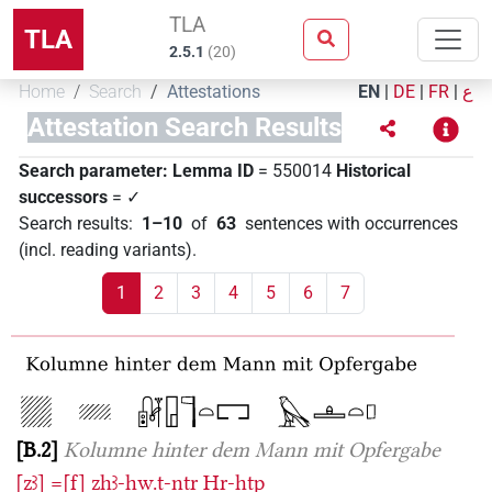
TLA
TLA
2.5.1
(
20
)
Home
Search
Attestations
EN
|
DE
|
FR
|
ع
Attestation Search Results
Search parameter:
Lemma ID
= 550014
Historical
successors
= ✓
Search results
:
1–10
of
63
sentences with occurrences
(incl. reading variants)
.
1
2
3
4
5
6
7
B.2
Kolumne hinter dem Mann mit Opfergabe
[zꜣ]
=[f]
zẖꜣ-ḥw.t-nṯr
Ḥr-ḥtp