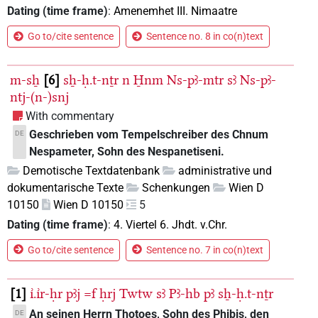
Dating (time frame)
:
Amenemhet III. Nimaatre
Go to/cite sentence
Sentence no. 8 in co(n)text
m-sẖ
6
sẖ-ḥ.t-nṯr
n
H̱nm
Ns-pꜣ-mtr
sꜣ
Ns-pꜣ-
ntj-(n-)snj
With commentary
Geschrieben vom Tempelschreiber des Chnum
DE
Nespameter, Sohn des Nespanetiseni.
Demotische Textdatenbank
administrative und
dokumentarische Texte
Schenkungen
Wien D
10150
Wien D 10150
5
Dating (time frame)
:
4. Viertel 6. Jhdt. v.Chr.
Go to/cite sentence
Sentence no. 7 in co(n)text
1
ı͗.ı͗r-ḥr
pꜣj
=f
ḥrj
Twtw
sꜣ
Pꜣ-hb
pꜣ
sẖ-ḥ.t-nṯr
An seinen Herrn Thotoes, Sohn des Phibis, den
DE