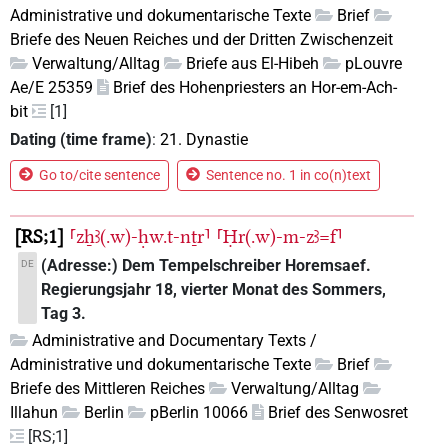
Administrative und dokumentarische Texte
Brief
Briefe des Neuen Reiches und der Dritten Zwischenzeit
Verwaltung/Alltag
Briefe aus El-Hibeh
pLouvre
Ae/E 25359
Brief des Hohenpriesters an Hor-em-Ach-
bit
[1]
Dating (time frame)
:
21. Dynastie
Go to/cite sentence
Sentence no. 1 in co(n)text
RS;1
⸢zẖꜣ(.w)-ḥw.t-nṯr⸣
⸢Ḥr(.w)-m-zꜣ=f⸣
(Adresse:) Dem Tempelschreiber Horemsaef.
DE
Regierungsjahr 18, vierter Monat des Sommers,
Tag 3.
Administrative and Documentary Texts /
Administrative und dokumentarische Texte
Brief
Briefe des Mittleren Reiches
Verwaltung/Alltag
Illahun
Berlin
pBerlin 10066
Brief des Senwosret
[RS;1]