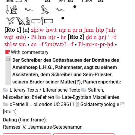
Rto 1
{n}
zẖꜣ.w-ḥw.t-nṯr
n
pr
n
Jmn-ḥtp
(ꜥnḫ-
wḏꜣ-snb)
•
Pꜣ-ḥm-nṯr
•
ḥr
Rto 2
ḏd
n
ẖr.j-ꜥ
=f
zẖꜣ.w
sm
•
sn
=f
⸮m〈w.t〉?
=f
•
Pꜣ-mr-n-pr-ḥḏ
•
With commentary
Der Schreiber des Gotteshauses der Domäne des
DE
Amenhotep L.H.G., Pahemneter, sagt zu seinem
Assistenten, dem Schreiber und Sem-Priester,
seinem Bruder seiner Mutter(?), Pamerenperhedj:
Literary Texts / Literarische Texte
Satiren,
Miscellanies, Brieflehren
Late-Egyptian Miscellanies
oPetrie 8 = oLondon UC 39611
Soldatentypologie
[Rto 1]
Dating (time frame)
:
Ramses IV. Usermaatre-Setepenamun