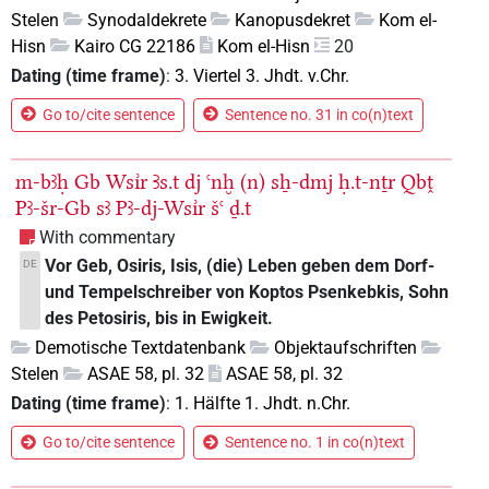
Stelen
Synodaldekrete
Kanopusdekret
Kom el-
Hisn
Kairo CG 22186
Kom el-Hisn
20
Dating (time frame)
:
3. Viertel 3. Jhdt. v.Chr.
Go to/cite sentence
Sentence no. 31 in co(n)text
m-bꜣḥ
Gb
Wsı͗r
Ꜣs.t
dj
ꜥnḫ
(n)
sẖ-dmj
ḥ.t-nṯr
Qbṱ
Pꜣ-šr-Gb
sꜣ
Pꜣ-dj-Wsı͗r
šꜥ
ḏ.t
With commentary
Vor Geb, Osiris, Isis, (die) Leben geben dem Dorf-
DE
und Tempelschreiber von Koptos Psenkebkis, Sohn
des Petosiris, bis in Ewigkeit.
Demotische Textdatenbank
Objektaufschriften
Stelen
ASAE 58, pl. 32
ASAE 58, pl. 32
Dating (time frame)
:
1. Hälfte 1. Jhdt. n.Chr.
Go to/cite sentence
Sentence no. 1 in co(n)text