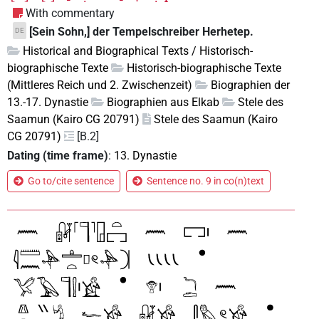
With commentary
[Sein Sohn,] der Tempelschreiber Herhetep.
DE
Historical and Biographical Texts / Historisch-
biographische Texte
Historisch-biographische Texte
(Mittleres Reich und 2. Zwischenzeit)
Biographien der
13.-17. Dynastie
Biographien aus Elkab
Stele des
Saamun (Kairo CG 20791)
Stele des Saamun (Kairo
CG 20791)
[B.2]
Dating (time frame)
:
13. Dynastie
Go to/cite sentence
Sentence no. 9 in co(n)text