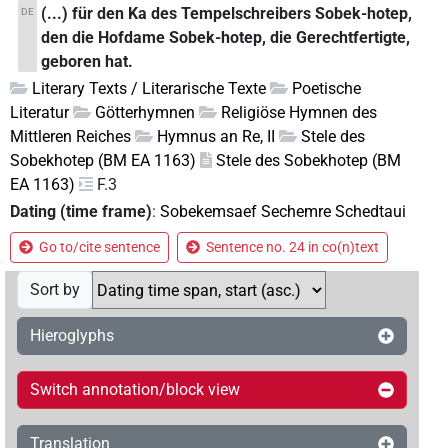
(...) für den Ka des Tempelschreibers Sobek-hotep,
DE
den die Hofdame Sobek-hotep, die Gerechtfertigte,
geboren hat.
Literary Texts / Literarische Texte
Poetische
Literatur
Götterhymnen
Religiöse Hymnen des
Mittleren Reiches
Hymnus an Re, II
Stele des
Sobekhotep (BM EA 1163)
Stele des Sobekhotep (BM
EA 1163)
F.3
Dating (time frame)
:
Sobekemsaef Sechemre Schedtaui
Go to/cite sentence
Sentence no. 24 in co(n)text
Sort by
Hieroglyphs
Switch annotation/block view
Translation