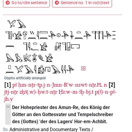
Go to/cite sentence
Sentence no. 1 in co(n)text
Glyphs artificially arranged
1
pꜣ
ḥm-nṯr-tp.j-n-Jmn-Rꜥw-nswt-nṯr.
n
2
PL
jtj-nṯr
zẖꜣ(.w)-ḥw.t-nṯr
Ḥr.w-m-ꜣḫ-bj.t
p(ꜣ)-n-pꜣ-
jh.y
Der Hohepriester des Amun-Re, des König der
DE
Götter an den Gottesvater und Tempelschreiber
des (Gottes) 'der des Lagers' Hor-em-Achbit.
Administrative and Documentary Texts /