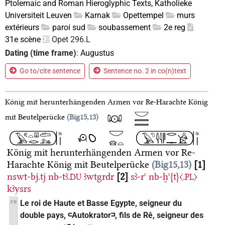
Ptolemaic and Roman Hieroglyphic Texts, Katholieke
Universiteit Leuven
Karnak
Opettempel
murs
extérieurs
paroi sud
soubassement
2e reg
31e scène
Opet 296.L
Dating (time frame)
:
Augustus
Go to/cite sentence
Sentence no. 2 in co(n)text
König mit herunterhängenden Armen vor Re-Harachte
König
mit Beutelperücke
Big15,13
König mit herunterhängenden Armen vor Re-
Harachte
König mit Beutelperücke
Big15,13
1
nswt-bj.tj
nb-tꜣ.
ꜣwtgrdr
2
sꜣ-rꜥ
nb-ḫꜥ{t}〈.
〉
DU
PL
kꜣysrs
Le roi de Haute et Basse Egypte, seigneur du
FR
double pays, 𓍹Autokrator𓍺, fils de Rê, seigneur des