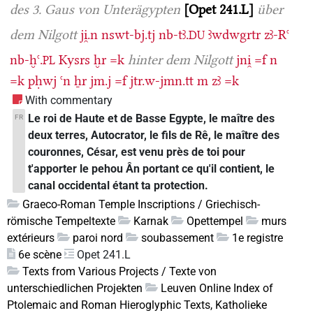
des 3. Gaus von Unterägypten
Opet 241.L
über
dem Nilgott
ji̯.n
nswt-bj.tj
nb-tꜣ.
ꜣwdwgrtr
zꜣ-Rꜥ
DU
nb-ḫꜥ.
Kysrs
ḫr
=k
hinter dem Nilgott
jni̯
=f
n
PL
=k
pḥwj
ꜥn
ẖr
jm.j
=f
jtr.w-jmn.tt
m
zꜣ
=k
With commentary
Le roi de Haute et de Basse Egypte, le maître des
FR
deux terres, Autocrator, le fils de Rê, le maître des
couronnes, César, est venu près de toi pour
t'apporter le pehou Ân portant ce qu'il contient, le
canal occidental étant ta protection.
Graeco-Roman Temple Inscriptions / Griechisch-
römische Tempeltexte
Karnak
Opettempel
murs
extérieurs
paroi nord
soubassement
1e registre
6e scène
Opet 241.L
Texts from Various Projects / Texte von
unterschiedlichen Projekten
Leuven Online Index of
Ptolemaic and Roman Hieroglyphic Texts, Katholieke