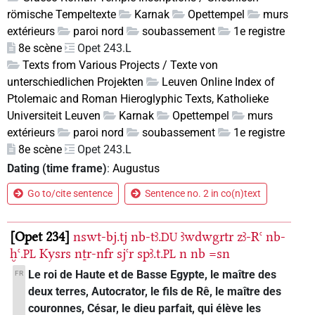
römische Tempeltexte
Karnak
Opettempel
murs
extérieurs
paroi nord
soubassement
1e registre
8e scène
Opet 243.L
Texts from Various Projects / Texte von
unterschiedlichen Projekten
Leuven Online Index of
Ptolemaic and Roman Hieroglyphic Texts, Katholieke
Universiteit Leuven
Karnak
Opettempel
murs
extérieurs
paroi nord
soubassement
1e registre
8e scène
Opet 243.L
Dating (time frame)
:
Augustus
Go to/cite sentence
Sentence no. 2 in co(n)text
Opet 234
nswt-bj.tj
nb-tꜣ.
ꜣwdwgrtr
zꜣ-Rꜥ
nb-
DU
ḫꜥ.
Kysrs
nṯr-nfr
sjꜥr
spꜣ.t.
n
nb
=sn
PL
PL
Le roi de Haute et de Basse Egypte, le maître des
FR
deux terres, Autocrator, le fils de Rê, le maître des
couronnes, César, le dieu parfait, qui élève les