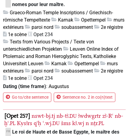
nomes pour leur maître.
Graeco-Roman Temple Inscriptions / Griechisch-
römische Tempeltexte
Karnak
Opettempel
murs
extérieurs
paroi nord
soubassement
2e régistre
1e scène
Opet 234
Texts from Various Projects / Texte von
unterschiedlichen Projekten
Leuven Online Index of
Ptolemaic and Roman Hieroglyphic Texts, Katholieke
Universiteit Leuven
Karnak
Opettempel
murs
extérieurs
paroi nord
soubassement
2e régistre
1e scène
Opet 234
Dating (time frame)
:
Augustus
Go to/cite sentence
Sentence no. 2 in co(n)text
Opet 257
nswt-bj.tj
nb-tꜣ.
ꜣwdwgrtr
zꜣ-Rꜥ
nb-
DU
ḫꜥ.
Kysꜣrs
qꜥḥ
ꜥ.wj.
šms
kꜣ.wj
n
nṯr.
PL
DU
PL
Le roi de Haute et de Basse Egypte, le maître des
FR