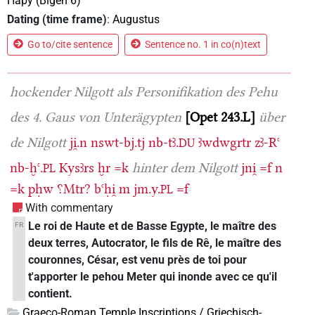
Hapy (Bîgeh 6)
Dating (time frame)
:
Augustus
Go to/cite sentence
Sentence no. 1 in co(n)text
hockender Nilgott als Personifikation des Pehu
des 4. Gaus von Unterägypten
Opet 243.L
über
de Nilgott
ji̯.n
nswt-bj.tj
nb-tꜣ.
ꜣwdwgrtr
zꜣ-Rꜥ
DU
nb-ḫꜥ.
Kysꜣrs
ḫr
=k
hinter dem Nilgott
jni̯
=f
n
PL
=k
pḥw
⸮Mtr?
bꜥḥi̯
m
jm.y.
=f
PL
With commentary
Le roi de Haute et de Basse Egypte, le maître des
FR
deux terres, Autocrator, le fils de Rê, le maître des
couronnes, César, est venu près de toi pour
t'apporter le pehou Meter qui inonde avec ce qu'il
contient.
Graeco-Roman Temple Inscriptions / Griechisch-