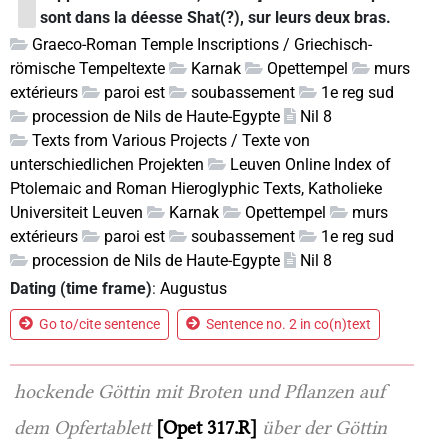
sont dans la déesse Shat(?), sur leurs deux bras.
Graeco-Roman Temple Inscriptions / Griechisch-
römische Tempeltexte
Karnak
Opettempel
murs
extérieurs
paroi est
soubassement
1e reg sud
procession de Nils de Haute-Egypte
Nil 8
Texts from Various Projects / Texte von
unterschiedlichen Projekten
Leuven Online Index of
Ptolemaic and Roman Hieroglyphic Texts, Katholieke
Universiteit Leuven
Karnak
Opettempel
murs
extérieurs
paroi est
soubassement
1e reg sud
procession de Nils de Haute-Egypte
Nil 8
Dating (time frame)
:
Augustus
Go to/cite sentence
Sentence no. 2 in co(n)text
hockende Göttin mit Broten und Pflanzen auf
dem Opfertablett
Opet 317.R
über der Göttin