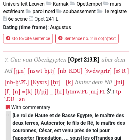
Universiteit Leuven
Karnak
Opettempel
murs
extérieurs
paroi nord
soubassement
1e registre
6e scène
Opet 241.L
Dating (time frame)
:
Augustus
Go to/cite sentence
Sentence no. 2 in co(n)text
7. Gau von Oberägypten
Opet 213.R
über dem
Nil
[ji̯.n]
[nswt-bj.tj]
[nb-tꜣ.
]
[ꜣwdwgrtr]
[sꜣ-Rꜥ]
DU
[nb-ḫꜥ.
]
[Kysrs]
[ḫr]
=[k]
hinter dem Nil
[jni̯]
=
PL
[f]
[n]
=[k]
[ḥꜥpj]
_
[ẖr]
ḫtmw.
jm.j.
Šꜥ.t
tp
PL
PL
ꜥ.
=sn
DU
With commentary
[Le roi de Haute et de Basse Egypte, le maître des
FR
deux terres, Autocrator, le fils de Rê, le maître des
couronnes, César, est venu près de toi pour
t'apporter l'inondation, ... sous] les offrandes qui