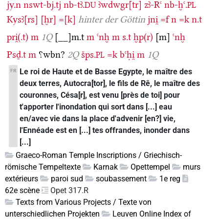
jy.n
nswt-bj.tj
nb-tꜣ.
ꜣwdwgr[tr]
zꜣ-Rꜥ
nb-ḫꜥ.
DU
PL
Kysꜣ[rs]
[ḫr]
=[k]
hinter der Göttin
jni̯
=f
n
=k
n.t
pri̯(.t)
m
1Q
[__]m.t
m
ꜥnḫ
m
s.t
ḫp(r)
[m]
ꜥnḫ
Psḏ.t
m
⸮wbn?
2Q
šps.
=k
bꜥḥi̯
m
1Q
PL
Le roi de Haute et de Basse Egypte, le maître des
FR
deux terres, Autocra[tor], le fils de Rê, le maître des
couronnes, Césa[r], est venu [près de toi] pour
t'apporter l'inondation qui sort dans [...] eau
en/avec vie dans la place d'advenir [en?] vie,
l'Ennéade est en [...] tes offrandes, inonder dans
[...]
Graeco-Roman Temple Inscriptions / Griechisch-
römische Tempeltexte
Karnak
Opettempel
murs
extérieurs
paroi sud
soubassement
1e reg
62e scène
Opet 317.R
Texts from Various Projects / Texte von
unterschiedlichen Projekten
Leuven Online Index of