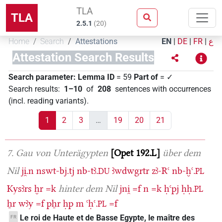
TLA
TLA
2.5.1
(
20
)
Home
Search
Attestations
EN
|
DE
|
FR
|
ع
Attestation Search Results
Search parameter:
Lemma ID
= 59
Part of
= ✓
Search results
:
1–10
of
208
sentences with occurrences
(incl. reading variants)
.
1
2
3
…
19
20
21
7. Gau von Unterägypten
Opet 192.L
über dem
Nil
ji̯.n
nswt-bj.tj
nb-tꜣ.
ꜣwdwgrtr
zꜣ-Rꜥ
nb-ḫꜥ.
DU
PL
Kysꜣrs
ḫr
=k
hinter dem Nil
jni̯
=f
n
=k
ḥꜥpj
ḥḥ.
PL
ẖr
wꜣy
=f
pẖr
ḥp
m
ꜥḥꜥ.
=f
PL
Le roi de Haute et de Basse Egypte, le maître des
FR