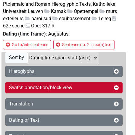
Ptolemaic and Roman Hieroglyphic Texts, Katholieke
Universiteit Leuven
Karnak
Opettempel
murs
extérieurs
paroi sud
soubassement
1e reg
62e scène
Opet 317.R
Dating (time frame)
:
Augustus
Go to/cite sentence
Sentence no. 2 in co(n)text
Sort by
Hieroglyphs
Switch annotation/block view
Translation
Dating of Text