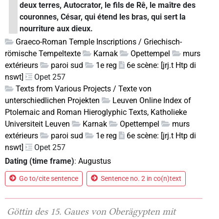
deux terres, Autocrator, le fils de Rê, le maître des
couronnes, César, qui étend les bras, qui sert la
nourriture aux dieux.
Graeco-Roman Temple Inscriptions / Griechisch-
römische Tempeltexte
Karnak
Opettempel
murs
extérieurs
paroi sud
1e reg
6e scène: [jrj.t Htp di
nswt]
Opet 257
Texts from Various Projects / Texte von
unterschiedlichen Projekten
Leuven Online Index of
Ptolemaic and Roman Hieroglyphic Texts, Katholieke
Universiteit Leuven
Karnak
Opettempel
murs
extérieurs
paroi sud
1e reg
6e scène: [jrj.t Htp di
nswt]
Opet 257
Dating (time frame)
:
Augustus
Go to/cite sentence
Sentence no. 2 in co(n)text
Göttin des 15. Gaues von Oberägypten mit