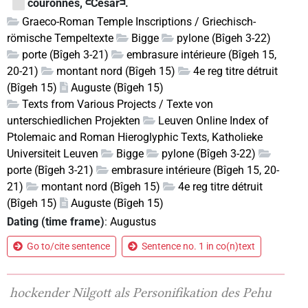
couronnes, 𓍹César𓍺.
Graeco-Roman Temple Inscriptions / Griechisch-
römische Tempeltexte
Bigge
pylone (Bîgeh 3-22)
porte (Bîgeh 3-21)
embrasure intérieure (Bîgeh 15,
20-21)
montant nord (Bîgeh 15)
4e reg titre détruit
(Bîgeh 15)
Auguste (Bîgeh 15)
Texts from Various Projects / Texte von
unterschiedlichen Projekten
Leuven Online Index of
Ptolemaic and Roman Hieroglyphic Texts, Katholieke
Universiteit Leuven
Bigge
pylone (Bîgeh 3-22)
porte (Bîgeh 3-21)
embrasure intérieure (Bîgeh 15, 20-
21)
montant nord (Bîgeh 15)
4e reg titre détruit
(Bîgeh 15)
Auguste (Bîgeh 15)
Dating (time frame)
:
Augustus
Go to/cite sentence
Sentence no. 1 in co(n)text
hockender Nilgott als Personifikation des Pehu