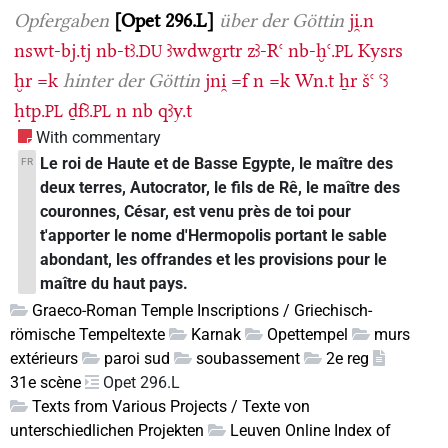
Opfergaben
Opet 296.L
über der Göttin
ji̯.n
nswt-bj.tj
nb-tꜣ.
ꜣwdwgrtr
zꜣ-Rꜥ
nb-ḫꜥ.
Kysrs
DU
PL
ḫr
=k
hinter der Göttin
jni̯
=f
n
=k
Wn.t
ẖr
šꜥ
ꜥꜣ
ḥtp.
ḏfꜣ.
n
nb
qꜣy.t
PL
PL
With commentary
Le roi de Haute et de Basse Egypte, le maître des
FR
deux terres, Autocrator, le fils de Rê, le maître des
couronnes, César, est venu près de toi pour
t'apporter le nome d'Hermopolis portant le sable
abondant, les offrandes et les provisions pour le
maître du haut pays.
Graeco-Roman Temple Inscriptions / Griechisch-
römische Tempeltexte
Karnak
Opettempel
murs
extérieurs
paroi sud
soubassement
2e reg
31e scène
Opet 296.L
Texts from Various Projects / Texte von
unterschiedlichen Projekten
Leuven Online Index of