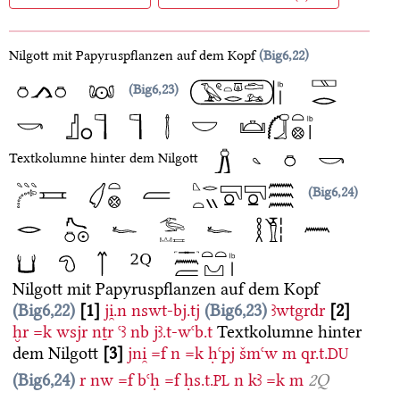
Nilgott mit Papyruspflanzen auf dem Kopf
Big6,22
Big6,23
Textkolumne hinter dem Nilgott
Big6,24
Nilgott mit Papyruspflanzen auf dem Kopf
Big6,22
1
ji̯.n
nswt-bj.tj
Big6,23
ꜣwtgrdr
2
ḫr
=k
wsjr
nṯr
ꜥꜣ
nb
jꜣ.t-wꜥb.t
Textkolumne hinter
dem Nilgott
3
jni̯
=f
n
=k
ḥꜥpj
šmꜥw
m
qr.t.
DU
Big6,24
r
nw
=f
bꜥḥ
=f
ḥs.t.
n
kꜣ
=k
m
2Q
PL