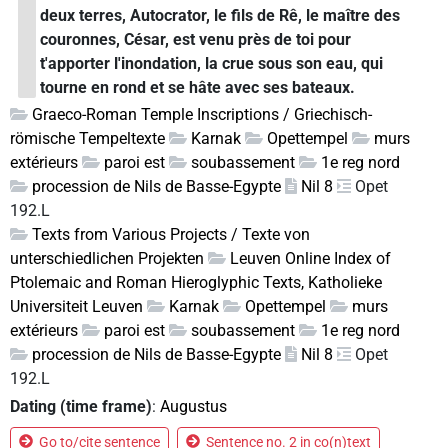
deux terres, Autocrator, le fils de Rê, le maître des
couronnes, César, est venu près de toi pour
t'apporter l'inondation, la crue sous son eau, qui
tourne en rond et se hâte avec ses bateaux.
Graeco-Roman Temple Inscriptions / Griechisch-
römische Tempeltexte
Karnak
Opettempel
murs
extérieurs
paroi est
soubassement
1e reg nord
procession de Nils de Basse-Egypte
Nil 8
Opet
192.L
Texts from Various Projects / Texte von
unterschiedlichen Projekten
Leuven Online Index of
Ptolemaic and Roman Hieroglyphic Texts, Katholieke
Universiteit Leuven
Karnak
Opettempel
murs
extérieurs
paroi est
soubassement
1e reg nord
procession de Nils de Basse-Egypte
Nil 8
Opet
192.L
Dating (time frame)
:
Augustus
Go to/cite sentence
Sentence no. 2 in co(n)text