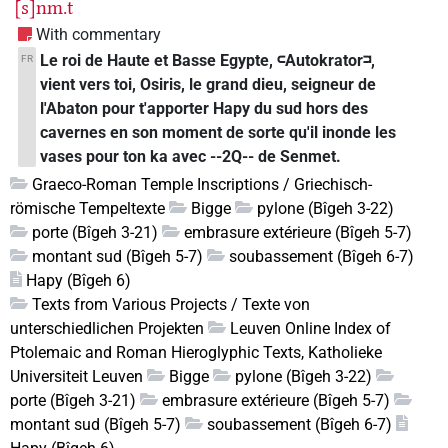
[s]nm.t
With commentary
Le roi de Haute et Basse Egypte, 𓍹Autokrator𓍺,
FR
vient vers toi, Osiris, le grand dieu, seigneur de
l'Abaton pour t'apporter Hapy du sud hors des
cavernes en son moment de sorte qu'il inonde les
vases pour ton ka avec --2Q-- de Senmet.
Graeco-Roman Temple Inscriptions / Griechisch-
römische Tempeltexte
Bigge
pylone (Bîgeh 3-22)
porte (Bîgeh 3-21)
embrasure extérieure (Bîgeh 5-7)
montant sud (Bîgeh 5-7)
soubassement (Bîgeh 6-7)
Hapy (Bîgeh 6)
Texts from Various Projects / Texte von
unterschiedlichen Projekten
Leuven Online Index of
Ptolemaic and Roman Hieroglyphic Texts, Katholieke
Universiteit Leuven
Bigge
pylone (Bîgeh 3-22)
porte (Bîgeh 3-21)
embrasure extérieure (Bîgeh 5-7)
montant sud (Bîgeh 5-7)
soubassement (Bîgeh 6-7)