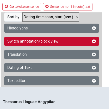
Go to/cite sentence
Sentence no. 1 in co(n)text
Sort by
Hieroglyphs
Switch annotation/block view
Translation
Dating of Text
Text editor
Thesaurus Linguae Aegyptiae