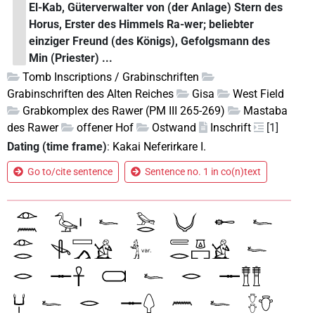
El-Kab, Güterverwalter von (der Anlage) Stern des
Horus, Erster des Himmels Ra-wer; beliebter
einziger Freund (des Königs), Gefolgsmann des
Min (Priester) ...
Tomb Inscriptions / Grabinschriften
Grabinschriften des Alten Reiches
Gisa
West Field
Grabkomplex des Rawer (PM III 265-269)
Mastaba
des Rawer
offener Hof
Ostwand
Inschrift
[1]
Dating (time frame)
:
Kakai Neferirkare I.
Go to/cite sentence
Sentence no. 1 in co(n)text