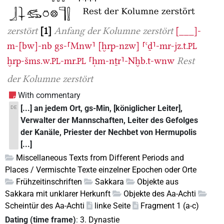
zerstört
1
Anfang der Kolumne zerstört
[___]-
m-[bw]-nb
gs-⸢Mnw⸣
[ḫrp-nzw]
⸢ꜥḏ⸣-mr-jz.t.
PL
ḫrp-šms.w.
-mr.
⸢ḥm-nṯr⸣-Nḫb.t-wnw
Rest
PL
PL
der Kolumne zerstört
With commentary
[...] an jedem Ort, gs-Min, [königlicher Leiter],
DE
Verwalter der Mannschaften, Leiter des Gefolges
der Kanäle, Priester der Nechbet von Hermupolis
[...]
Miscellaneous Texts from Different Periods and
Places / Vermischte Texte einzelner Epochen oder Orte
Frühzeitinschriften
Sakkara
Objekte aus
Sakkara mit unklarer Herkunft
Objekte des Aa-Achti
Scheintür des Aa-Achti
linke Seite
Fragment 1 (a-c)
Dating (time frame)
:
3. Dynastie