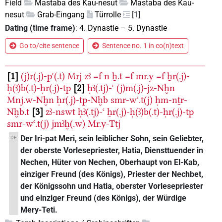
Field
Mastaba des Kau-nesut
Mastaba des Kau-
nesut
Grab-Eingang
Türrolle
[1]
Dating (time frame)
:
4. Dynastie
–
5. Dynastie
Go to/cite sentence
Sentence no. 1 in co(n)text
1
(j)r(.j)-pꜥ(.t)
Mrj
zꜣ
=f
n
ẖ.t
=f
mr.y
=f
ẖr(.j)-
ḥ(ꜣ)b(.t)-ḥr(.j)-tp
2
ḥꜣ(.tj)-ꜥ
(j)m(.j)-jz-Nḫn
Mnj.w-Nḫn
ḥr(.j)-tp-Nḫb
smr-wꜥ.t(j)
ḥm-nṯr-
Nḫb.t
3
zꜣ-nswt
ḥꜣ(.tj)-ꜥ
ẖr(.j)-ḥ(ꜣ)b(.t)-ḥr(.j)-tp
smr-wꜥ.t(j)
jmꜣḫ(.w)
Mr.y-Ttj
Der Iri-pat Meri, sein leiblicher Sohn, sein Geliebter,
DE
der oberste Vorlesepriester, Hatia, Diensttuender in
Nechen, Hüter von Nechen, Oberhaupt von El-Kab,
einziger Freund (des Königs), Priester der Nechbet,
der Königssohn und Hatia, oberster Vorlesepriester
und einziger Freund (des Königs), der Würdige
Mery-Teti.