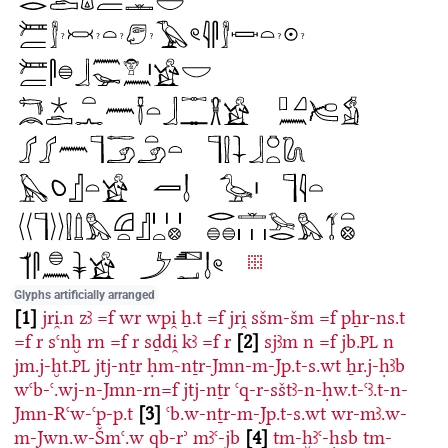
Glyphs artificially arranged
1
jri̯.n
zꜣ
=f
wr
wpi̯
ẖ.t
=f
jri̯
sšm-šm
=f
pẖr-ns.t
=f
r
sꜥnḫ
rn
=f
r
sḏdi̯
kꜣ
=f
r
2
sjꜣm
n
=f
jb.
n
PL
jm.j-ḫt.
jtj-nṯr
ḥm-nṯr-Jmn-m-Jp.t-s.wt
ẖr.j-ḥꜣb
PL
wꜥb-ꜥ.wj-n-Jmn-rn=f
jtj-nṯr
ꜥq-r-sštꜣ-n-ḥw.t-ꜥꜣ.t-n-
Jmn-Rꜥw-ꜥp-p.t
3
ꜥb.w-nṯr-m-Jp.t-s.wt
wr-mꜣ.w-
m-Jwn.w-Šmꜥ.w
qb-rʾ
mꜣꜥ-jb
4
tm-ḫꜣꜥ-ḥsb
tm-