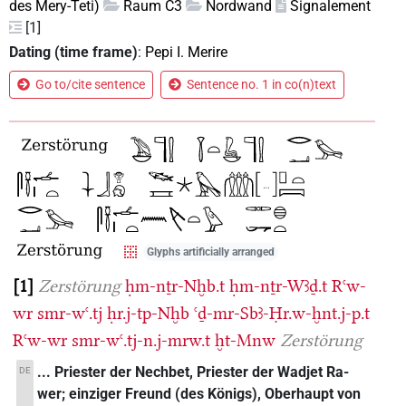
des Mery-Teti)
Raum C3
Nordwand
Signalement
[1]
Dating (time frame)
:
Pepi I. Merire
Go to/cite sentence
Sentence no. 1 in co(n)text
Glyphs artificially arranged
1
Zerstörung
ḥm-nṯr-Nḫb.t
ḥm-nṯr-Wꜣḏ.t
Rꜥw-
wr
smr-wꜥ.tj
ḥr.j-tp-Nḫb
ꜥḏ-mr-Sbꜣ-Ḥr.w-ḫnt.j-p.t
Rꜥw-wr
smr-wꜥ.tj-n.j-mrw.t
ḫt-Mnw
Zerstörung
... Priester der Nechbet, Priester der Wadjet Ra-
DE
wer; einziger Freund (des Königs), Oberhaupt von