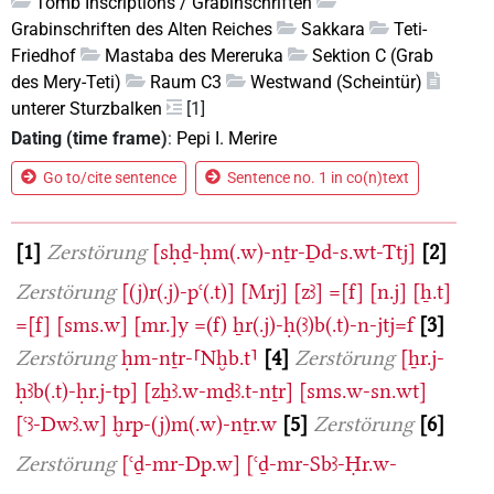
Tomb Inscriptions / Grabinschriften
Grabinschriften des Alten Reiches
Sakkara
Teti-
Friedhof
Mastaba des Mereruka
Sektion C (Grab
des Mery-Teti)
Raum C3
Westwand (Scheintür)
unterer Sturzbalken
[1]
Dating (time frame)
:
Pepi I. Merire
Go to/cite sentence
Sentence no. 1 in co(n)text
1
Zerstörung
[sḥḏ-ḥm(.w)-nṯr-Ḏd-s.wt-Ttj]
2
Zerstörung
[(j)r(.j)-pꜥ(.t)]
[Mrj]
[zꜣ]
=[f]
[n.j]
[ẖ.t]
=[f]
[sms.w]
[mr.]y
=(f)
ẖr(.j)-ḥ(ꜣ)b(.t)-n-jtj=f
3
Zerstörung
ḥm-nṯr-⸢Nḫb.t⸣
4
Zerstörung
[ẖr.j-
ḥꜣb(.t)-ḥr.j-tp]
[zẖꜣ.w-mḏꜣ.t-nṯr]
[sms.w-sn.wt]
[ꜥꜣ-Dwꜣ.w]
ḫrp-(j)m(.w)-nṯr.w
5
Zerstörung
6
Zerstörung
[ꜥḏ-mr-Dp.w]
[ꜥḏ-mr-Sbꜣ-Ḥr.w-