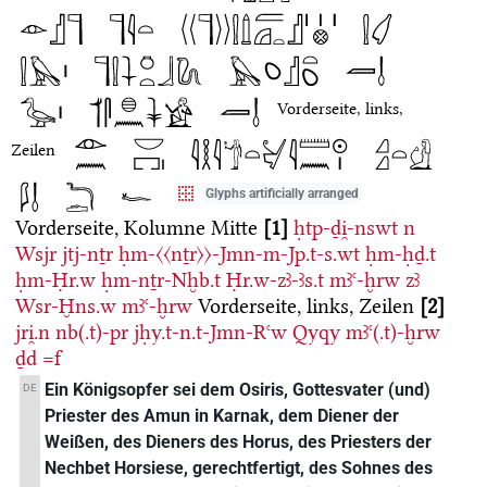
Vorderseite, links,
Zeilen
Glyphs artificially arranged
Vorderseite, Kolumne Mitte
1
ḥtp-ḏi̯-nswt
n
Wsjr
jtj-nṯr
ḥm-〈〈nṯr〉〉-Jmn-m-Jp.t-s.wt
ḥm-ḥḏ.t
ḥm-Ḥr.w
ḥm-nṯr-Nḫb.t
Ḥr.w-zꜣ-ꜣs.t
mꜣꜥ-ḫrw
zꜣ
Wsr-Ḫns.w
mꜣꜥ-ḫrw
Vorderseite, links, Zeilen
2
jri̯.n
nb(.t)-pr
jḥy.t-n.t-Jmn-Rꜥw
Qyqy
mꜣꜥ(.t)-ḫrw
ḏd
=f
Ein Königsopfer sei dem Osiris, Gottesvater (und)
DE
Priester des Amun in Karnak, dem Diener der
Weißen, des Dieners des Horus, des Priesters der
Nechbet Horsiese, gerechtfertigt, des Sohnes des