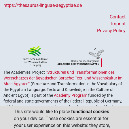
https://thesaurus-linguae-aegyptiae.de
Contact
Imprint
Privacy Policy
The Academies’ Project
“Strukturen und Transformationen des
Wortschatzes der ägyptischen Sprache: Text- und Wissenskultur im
Alten Ägypten”
(Structure and Transformation in the Vocabulary of
the Egyptian Language: Texts and Knowledge in the Culture of
Ancient Egypt) is part of the
Academy Program
funded by the
federal and state governments of the Federal Republic of Germany,
which serves to preserve, retrieve and explore our cultural heritage.
This site would like to place
functional cookies
The program is coordinated by the
Union of the German Academies
on your device. These cookies are essential for
of Sciences and Humanities
.
your user experience on this website: they store,