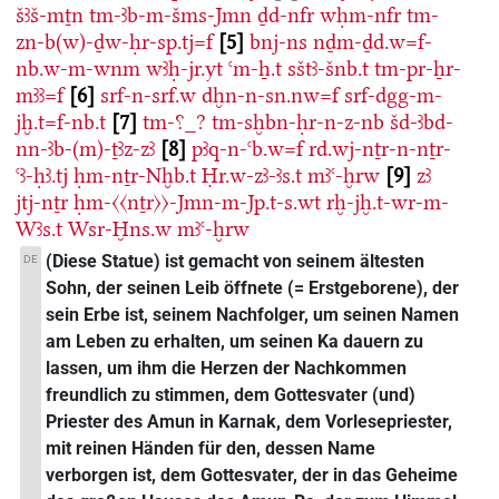
šꜣš-mṯn
tm-ꜣb-m-šms-Jmn
ḏd-nfr
wḥm-nfr
tm-
zn-b(w)-ḏw-ḥr-sp.tj=f
5
bnj-ns
nḏm-ḏd.w=f-
nb.w-m-wnm
wꜣḥ-jr.yt
ꜥm-ẖ.t
sštꜣ-šnb.t
tm-pr-ẖr-
mꜣꜣ=f
6
srf-n-srf.w
dḫn-n-sn.nw=f
srf-dgg-m-
jḫ.t=f-nb.t
7
tm-⸮_?
tm-sḫbn-ḥr-n-z-nb
šd-ꜣbd-
nn-ꜣb-(m)-ṯꜣz-zꜣ
8
pꜣq-n-ꜥb.w=f
rd.wj-nṯr-n-nṯr-
ꜥꜣ-ḥꜣ.tj
ḥm-nṯr-Nḫb.t
Ḥr.w-zꜣ-ꜣs.t
mꜣꜥ-ḫrw
9
zꜣ
jtj-nṯr
ḥm-〈〈nṯr〉〉-Jmn-m-Jp.t-s.wt
rḫ-jḫ.t-wr-m-
Wꜣs.t
Wsr-Ḫns.w
mꜣꜥ-ḫrw
(Diese Statue) ist gemacht von seinem ältesten
DE
Sohn, der seinen Leib öffnete (= Erstgeborene), der
sein Erbe ist, seinem Nachfolger, um seinen Namen
am Leben zu erhalten, um seinen Ka dauern zu
lassen, um ihm die Herzen der Nachkommen
freundlich zu stimmen, dem Gottesvater (und)
Priester des Amun in Karnak, dem Vorlesepriester,
mit reinen Händen für den, dessen Name
verborgen ist, dem Gottesvater, der in das Geheime