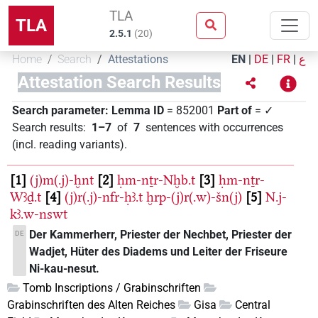
TLA
TLA
2.5.1
(
20
)
Home
Search
Attestations
EN
|
DE
|
FR
|
ع
Attestation Search Results
Search parameter:
Lemma ID
= 852001
Part of
= ✓
Search results
:
1–7
of
7
sentences with occurrences
(incl. reading variants)
.
1
(j)m(.j)-ḫnt
2
ḥm-nṯr-Nḫb.t
3
ḥm-nṯr-
Wꜣḏ.t
4
(j)r(.j)-nfr-ḥꜣ.t
ḫrp-(j)r(.w)-šn(j)
5
N.j-
kꜣ.w-nswt
Der Kammerherr, Priester der Nechbet, Priester der
DE
Wadjet, Hüter des Diadems und Leiter der Friseure
Ni-kau-nesut.
Tomb Inscriptions / Grabinschriften
Grabinschriften des Alten Reiches
Gisa
Central