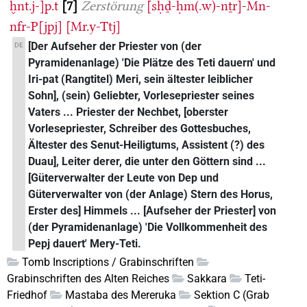
ḫnt.j-]p.t
7
Zerstörung
[sḥḏ-ḥm(.w)-nṯr]-Mn-
nfr-P[jpj]
[Mr.y-Ttj]
[Der Aufseher der Priester von (der
DE
Pyramidenanlage) 'Die Plätze des Teti dauern' und
Iri-pat (Rangtitel) Meri, sein ältester leiblicher
Sohn], (sein) Geliebter, Vorlesepriester seines
Vaters ... Priester der Nechbet, [oberster
Vorlesepriester, Schreiber des Gottesbuches,
Ältester des Senut-Heiligtums, Assistent (?) des
Duau], Leiter derer, die unter den Göttern sind ...
[Güterverwalter der Leute von Dep und
Güterverwalter von (der Anlage) Stern des Horus,
Erster des] Himmels ... [Aufseher der Priester] von
(der Pyramidenanlage) 'Die Vollkommenheit des
Pepj dauert' Mery-Teti.
Tomb Inscriptions / Grabinschriften
Grabinschriften des Alten Reiches
Sakkara
Teti-
Friedhof
Mastaba des Mereruka
Sektion C (Grab