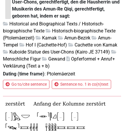
User-Chons, gerechtfertigt, den die Hausherrin und
Musikerin des Amun-Re Qiqi, gerechtfertigt,
geboren hat, indem er sagt:
Historical and Biographical Texts / Historisch-
biographische Texte
Historisch-biographische Texte
(Ptolemäerzeit)
Karnak
Amun-Bezirk
Amun-
Tempel
Hof I (Cachette-Hof)
Cachette von Karnak
Kuboide Statue des User-Chons (Kairo JE 37149)
Menschliche Figur
Gewand
Opferformel + Anruf+
Verklärung (Text a + b)
Dating (time frame)
:
Ptolemäerzeit
Go to/cite sentence
Sentence no. 1 in co(n)text