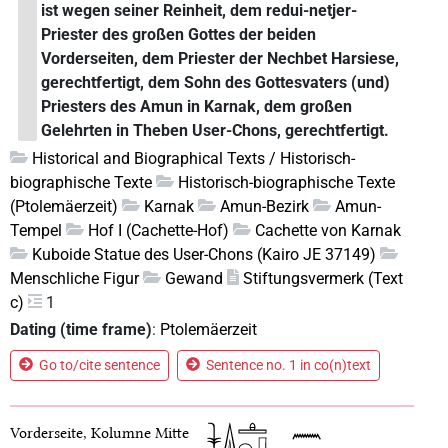
ist wegen seiner Reinheit, dem redui-netjer-
Priester des großen Gottes der beiden
Vorderseiten, dem Priester der Nechbet Harsiese,
gerechtfertigt, dem Sohn des Gottesvaters (und)
Priesters des Amun in Karnak, dem großen
Gelehrten in Theben User-Chons, gerechtfertigt.
Historical and Biographical Texts / Historisch-
biographische Texte
Historisch-biographische Texte
(Ptolemäerzeit)
Karnak
Amun-Bezirk
Amun-
Tempel
Hof I (Cachette-Hof)
Cachette von Karnak
Kuboide Statue des User-Chons (Kairo JE 37149)
Menschliche Figur
Gewand
Stiftungsvermerk (Text
c)
1
Dating (time frame)
:
Ptolemäerzeit
Go to/cite sentence
Sentence no. 1 in co(n)text
Vorderseite, Kolumne Mitte