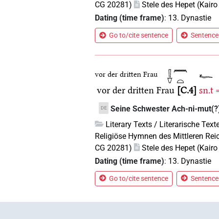
CG 20281)
Stele des Hepet (Kair
Dating (time frame)
:
13. Dynastie
Go to/cite sentence
Sentence 
vor der dritten Frau
vor der dritten Frau
C.4
sn.t
Seine Schwester Ach-ni-mut(?),
DE
Literary Texts / Literarische Text
Religiöse Hymnen des Mittleren Rei
CG 20281)
Stele des Hepet (Kair
Dating (time frame)
:
13. Dynastie
Go to/cite sentence
Sentence 