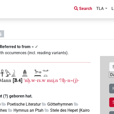
Search
TLA
L
s
Referred to from
= ✓
th occurrences (incl. reading variants)
.
 Mann
B.4
ꜥnḫ.w-rs.w
msi̯.n
⸮ꜣḫ-n=(j)-
t (?) geboren hat.
e
Poetische Literatur
Götterhymnen
ches
Hymnus an Ptah
Stele des Hepet (Kairo