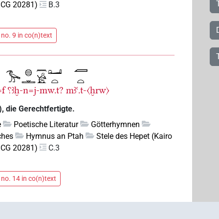
o CG 20281)
B.3
no. 9 in co(n)text
=f
⸮ꜣḫ-n=j-mw.t?
mꜣꜥ.t-〈ḫrw〉
 die Gerechtfertigte.
e
Poetische Literatur
Götterhymnen
ches
Hymnus an Ptah
Stele des Hepet (Kairo
o CG 20281)
C.3
no. 14 in co(n)text