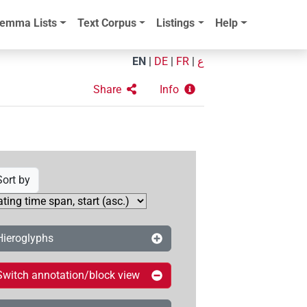
emma Lists
Text Corpus
Listings
Help
EN
|
DE
|
FR
|
ع
Share
Info
Sort by
Hieroglyphs
Switch annotation/block view