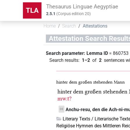
Thesaurus Linguae Aegyptiae
TLA
2.5.1
(
Corpus edition
20
)
Home
Search
Attestations
Attestation Search Result
Search parameter:
Lemma ID
= 860753
Search results
:
1–2
of
2
sentences wi
hinter dem großen stehenden Mann
hinter dem großen stehenden
mw.t?
Anchu-resu, den die Ach-ni-mu
DE
Literary Texts / Literarische Text
Religiöse Hymnen des Mittleren Rei