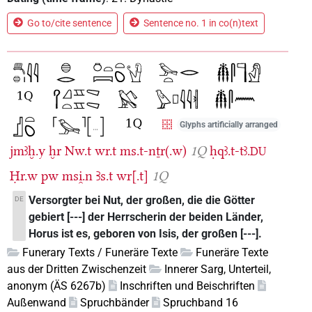
Go to/cite sentence
Sentence no. 1 in co(n)text
Glyphs artificially arranged
jmꜣḫ.y
ḫr
Nw.t
wr.t
ms.t-nṯr(.w)
1Q
ḥqꜣ.t-tꜣ.
DU
Ḥr.w
pw
msi̯.n
Ꜣs.t
wr[.t]
1Q
Versorgter bei Nut, der großen, die die Götter
DE
gebiert [---] der Herrscherin der beiden Länder,
Horus ist es, geboren von Isis, der großen [---].
Funerary Texts / Funeräre Texte
Funeräre Texte
aus der Dritten Zwischenzeit
Innerer Sarg, Unterteil,
anonym (ÄS 6267b)
Inschriften und Beischriften
Außenwand
Spruchbänder
Spruchband 16