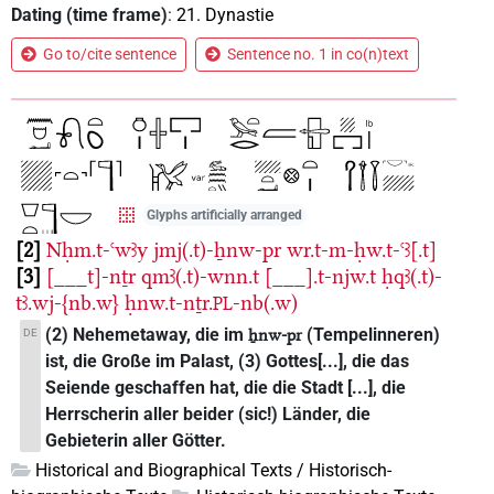
Dating (time frame)
:
21. Dynastie
Go to/cite sentence
Sentence no. 1 in co(n)text
Glyphs artificially arranged
2
Nḥm.t-ꜥwꜣy
jmj(.t)-ẖnw-pr
wr.t-m-ḥw.t-ꜥꜣ[.t]
3
[___t]-nṯr
qmꜣ(.t)-wnn.t
[___].t-njw.t
ḥqꜣ(.t)-
tꜣ.wj-{nb.w}
ḥnw.t-nṯr.
-nb(.w)
PL
(2) Nehemetaway, die im
(Tempelinneren)
DE
ẖnw-pr
ist, die Große im Palast, (3) Gottes[...], die das
Seiende geschaffen hat, die die Stadt [...], die
Herrscherin aller beider (sic!) Länder, die
Gebieterin aller Götter.
Historical and Biographical Texts / Historisch-