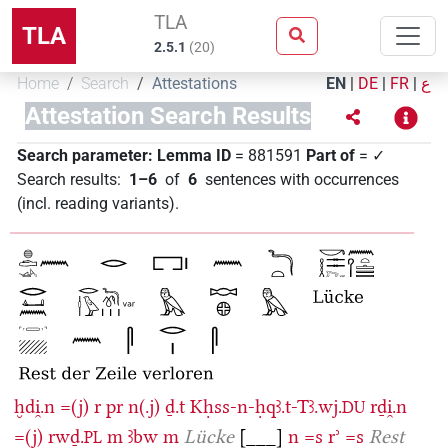
TLA
TLA
2.5.1
(
20
)
Home
Search
Attestations
EN
|
DE
|
FR
|
ع
Attestation Search Results
Search parameter:
Lemma ID
= 881591
Part of
= ✓
Search results
:
1–6
of
6
sentences with occurrences
(incl. reading variants)
.
ḫdi̯.n
=(j)
r
pr
n(.j)
ḏ.t
Kḥss-n-ḥqꜣ.t-Tꜣ.wj.
rḏi̯.n
DU
=(j)
rwḏ.
m
ꜣbw
m
Lücke
[___]
n
=s
rʾ
=s
Rest
PL