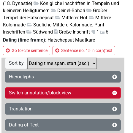
(18. Dynastie)
Königliche Inschriften in Tempeln und
kleineren Heiligtümern
Deir el-Bahari
Großer
Tempel der Hatschepsut
Mittlerer Hof
Mittlere
Kolonnade
Südliche Mittlere Kolonnade: Punt-
Inschriften
Südwand
Große Inschrift
1
6
Dating (time frame)
:
Hatschepsut Maatkare
Go to/cite sentence
Sentence no. 15 in co(n)text
Sort by
Hieroglyphs
Switch annotation/block view
Translation
Dating of Text