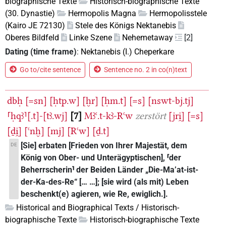
biographische Texte
Historisch-biographische Texte
(30. Dynastie)
Hermopolis Magna
Hermopolisstele
(Kairo JE 72130)
Stele des Königs Nektanebis
Oberes Bildfeld
Linke Szene
Nehemetaway
[2]
Dating (time frame)
:
Nektanebis (I.) Cheperkare
Go to/cite sentence
Sentence no. 2 in co(n)text
dbḥ
[=sn]
[ḥtp.w]
[ḫr]
[ḥm.t]
[=s]
[nswt-bj.tj]
⸢ḥqꜣ⸣[.t]-[tꜣ.wj]
7
Mꜣꜥ.t-kꜣ-Rꜥw
zerstört
[jri̯]
[=s]
[ḏi̯]
[ꜥnḫ]
[mj]
[Rꜥw]
[ḏ.t]
[Sie] erbaten [Frieden von Ihrer Majestät, dem
DE
König von Ober- und Unterägyptischen], ⸢der
Beherrscherin⸣ der Beiden Länder „Die-Ma’at-ist-
der-Ka-des-Re“ [… …]; [sie wird (als mit) Leben
beschenkt(e) agieren, wie Re, ewiglich.].
Historical and Biographical Texts / Historisch-
biographische Texte
Historisch-biographische Texte