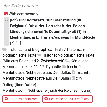
der Zeile verloren
With commentary
(Ich) fuhr nordwärts, zur Totenstiftung (lit.:
DE
Ewighaus) "
-der-Herrschaft-der-Beiden-
Kḥss
Länder", (ich) schaffte Dauerhaftigkeit (?) in
Elephantine, in [...] für sie/es; sein/ihr Mund/Rede
(?) [...]
Historical and Biographical Texts / Historisch-
biographische Texte
Historisch-biographische Texte
(Mittleres Reich und 2. Zwischenzeit)
Königliche
Memorialtexte der 11.-17. Dynastie
Inschrift
Mentuhoteps Nebhepetre aus Deir Ballas
Inschrift
Mentuhoteps Nebhepetre aus Deir Ballas
x+9
Dating (time frame)
:
Mentuhotep II. Nebhepetre (nach der Reichseinigung)
Go to/cite sentence
Sentence no. 20 in co(n)text