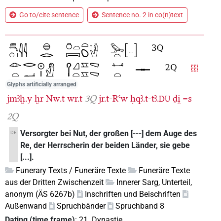
Go to/cite sentence
Sentence no. 2 in co(n)text
Glyphs artificially arranged
jmꜣḫ.y
ḫr
Nw.t
wr.t
3Q
jr.t-Rꜥw
ḥqꜣ.t-tꜣ.
ḏi̯
=s
DU
2Q
Versorgter bei Nut, der großen [---] dem Auge des
DE
Re, der Herrscherin der beiden Länder, sie gebe
[...].
Funerary Texts / Funeräre Texte
Funeräre Texte
aus der Dritten Zwischenzeit
Innerer Sarg, Unterteil,
anonym (ÄS 6267b)
Inschriften und Beischriften
Außenwand
Spruchbänder
Spruchband 8
Dating (time frame)
:
21. Dynastie