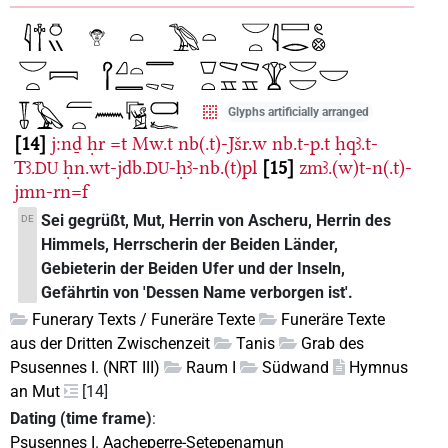
Glyphs artificially arranged
14
j:nḏ
ḥr
=t
Mw.t
nb(.t)-Jšr.w
nb.t-p.t
ḥqꜣ.t-
Tꜣ.
ḥn.wt-jdb.
-ḥꜣ-nb.(t)pl
15
zmꜣ.(w)t-n(.t)-
DU
DU
jmn-rn=f
Sei gegrüßt, Mut, Herrin von Ascheru, Herrin des
DE
Himmels, Herrscherin der Beiden Länder,
Gebieterin der Beiden Ufer und der Inseln,
Gefährtin von 'Dessen Name verborgen ist'.
Funerary Texts / Funeräre Texte
Funeräre Texte
aus der Dritten Zwischenzeit
Tanis
Grab des
Psusennes I. (NRT III)
Raum I
Südwand
Hymnus
an Mut
[14]
Dating (time frame)
:
Psusennes I. Aacheperre-Setepenamun