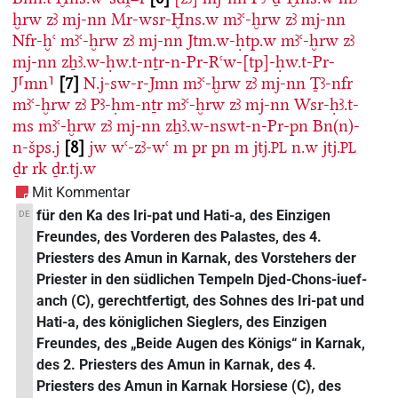
ḫrw
zꜣ
mj-nn
Mr-wsr-Ḫns.w
mꜣꜥ-ḫrw
zꜣ
mj-nn
Nfr-ḫꜥ
mꜣꜥ-ḫrw
zꜣ
mj-nn
Jtm.w-ḥtp.w
mꜣꜥ-ḫrw
zꜣ
mj-nn
zẖꜣ.w-ḥw.t-nṯr-n-Pr-Rꜥw-[tp]-ḥw.t-Pr-
J⸢mn⸣
7
N.j-sw-r-Jmn
mꜣꜥ-ḫrw
zꜣ
mj-nn
Ṯꜣ-nfr
mꜣꜥ-ḫrw
zꜣ
Pꜣ-ḥm-nṯr
mꜣꜥ-ḫrw
zꜣ
mj-nn
Wsr-ḥꜣ.t-
ms
mꜣꜥ-ḫrw
zꜣ
mj-nn
zẖꜣ.w-nswt-n-Pr-pn
Bn(n)-
n-šps.j
8
jw
wꜥ-zꜣ-wꜥ
m
pr
pn
m
jtj.
n.w
jtj.
PL
PL
ḏr
rk
ḏr.tj.w
Mit Kommentar
für den Ka des Iri-pat und Hati-a, des Einzigen
DE
Freundes, des Vorderen des Palastes, des 4.
Priesters des Amun in Karnak, des Vorstehers der
Priester in den südlichen Tempeln Djed-Chons-iuef-
anch (C), gerechtfertigt, des Sohnes des Iri-pat und
Hati-a, des königlichen Sieglers, des Einzigen
Freundes, des „Beide Augen des Königs“ in Karnak,
des 2. Priesters des Amun in Karnak, des 4.
Priesters des Amun in Karnak Horsiese (C), des