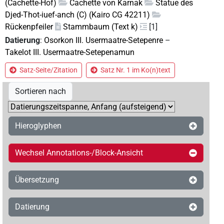
(Cachette-Hof)
Cachette von Karnak
Statue des
Djed-Thot-iuef-anch (C) (Kairo CG 42211)
Rückenpfeiler
Stammbaum (Text k)
[1]
Datierung
:
Osorkon III. Usermaatre-Setepenre
–
Takelot III. Usermaatre-Setepenamun
Satz-Seite/Zitation
Satz Nr. 1 im Ko(n)text
Sortieren nach
Hieroglyphen
Wechsel Annotations-/Block-Ansicht
Übersetzung
Datierung