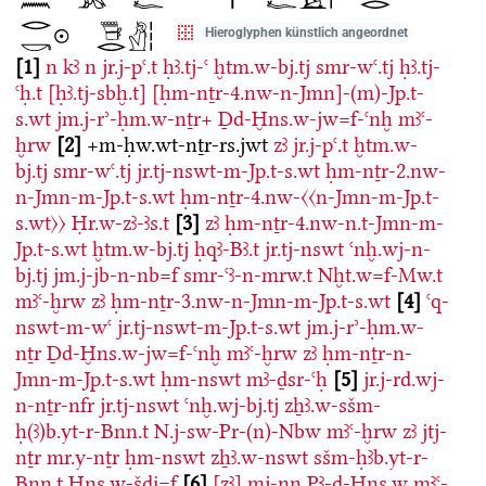
Hieroglyphen künstlich angeordnet
1
n
kꜣ
n
jr.j-pꜥ.t
ḥꜣ.tj-ꜥ
ḫtm.w-bj.tj
smr-wꜥ.tj
ḥꜣ.tj-
ꜥḥ.t
[ḥꜣ.tj-sbḫ.t]
[ḥm-nṯr-4.nw-n-Jmn]-(m)-Jp.t-
s.wt
jm.j-rʾ-ḥm.w-nṯr+
Ḏd-Ḫns.w-jw=f-ꜥnḫ
mꜣꜥ-
ḫrw
2
+m-ḥw.wt-nṯr-rs.jwt
zꜣ
jr.j-pꜥ.t
ḫtm.w-
bj.tj
smr-wꜥ.tj
jr.tj-nswt-m-Jp.t-s.wt
ḥm-nṯr-2.nw-
n-Jmn-m-Jp.t-s.wt
ḥm-nṯr-4.nw-〈〈n-Jmn-m-Jp.t-
s.wt〉〉
Ḥr.w-zꜣ-ꜣs.t
3
zꜣ
ḥm-nṯr-4.nw-n.t-Jmn-m-
Jp.t-s.wt
ḫtm.w-bj.tj
ḥqꜣ-Bꜣ.t
jr.tj-nswt
ꜥnḫ.wj-n-
bj.tj
jm.j-jb-n-nb=f
smr-ꜥꜣ-n-mrw.t
Nḫt.w=f-Mw.t
mꜣꜥ-ḫrw
zꜣ
ḥm-nṯr-3.nw-n-Jmn-m-Jp.t-s.wt
4
ꜥq-
nswt-m-wꜥ
jr.tj-nswt-m-Jp.t-s.wt
jm.j-rʾ-ḥm.w-
nṯr
Ḏd-Ḫns.w-jw=f-ꜥnḫ
mꜣꜥ-ḫrw
zꜣ
ḥm-nṯr-n-
Jmn-m-Jp.t-s.wt
ḥm-nswt
mꜣ-ḏsr-ꜥḥ
5
jr.j-rd.wj-
n-nṯr-nfr
jr.tj-nswt
ꜥnḫ.wj-bj.tj
zẖꜣ.w-sšm-
ḥ(ꜣ)b.yt-r-Bnn.t
N.j-sw-Pr-(n)-Nbw
mꜣꜥ-ḫrw
zꜣ
jtj-
nṯr
mr.y-nṯr
ḥm-nswt
zẖꜣ.w-nswt
sšm-ḥꜣb.yt-r-
Bnn.t
Ḫns.w-šdi̯=f
6
[zꜣ]
mj-nn
Pꜣ-ḏ-Ḫns.w
mꜣꜥ-