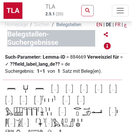
TLA
TLA
2.5.1
(
20
)
Homepage
Suchen
Belegstellen
EN
|
DE
|
FR
|
ع
Belegstellen-
Suchergebnisse
Such-Parameter:
Lemma-ID
= 884669
Verweisziel für
=
✓
??field_label_lang_de??
= de
Suchergebnis
:
1–1
von
1
Satz mit Beleg(en)
.