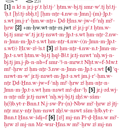
1
n
kꜣ
n
jr.j-pꜥ.t
ḥꜣ.tj-ꜥ
ḫtm.w-bj.tj
smr-wꜥ.tj
ḥꜣ.tj-
ꜥḥ.t
[ḥꜣ.tj-sbḫ.t]
[ḥm-nṯr-4.nw-n-Jmn]-(m)-Jp.t-
s.wt
jm.j-rʾ-ḥm.w-nṯr+
Ḏd-Ḫns.w-jw=f-ꜥnḫ
mꜣꜥ-
ḫrw
2
+m-ḥw.wt-nṯr-rs.jwt
zꜣ
jr.j-pꜥ.t
ḫtm.w-
bj.tj
smr-wꜥ.tj
jr.tj-nswt-m-Jp.t-s.wt
ḥm-nṯr-2.nw-
n-Jmn-m-Jp.t-s.wt
ḥm-nṯr-4.nw-〈〈n-Jmn-m-Jp.t-
s.wt〉〉
Ḥr.w-zꜣ-ꜣs.t
3
zꜣ
ḥm-nṯr-4.nw-n.t-Jmn-m-
Jp.t-s.wt
ḫtm.w-bj.tj
ḥqꜣ-Bꜣ.t
jr.tj-nswt
ꜥnḫ.wj-n-
bj.tj
jm.j-jb-n-nb=f
smr-ꜥꜣ-n-mrw.t
Nḫt.w=f-Mw.t
mꜣꜥ-ḫrw
zꜣ
ḥm-nṯr-3.nw-n-Jmn-m-Jp.t-s.wt
4
ꜥq-
nswt-m-wꜥ
jr.tj-nswt-m-Jp.t-s.wt
jm.j-rʾ-ḥm.w-
nṯr
Ḏd-Ḫns.w-jw=f-ꜥnḫ
mꜣꜥ-ḫrw
zꜣ
ḥm-nṯr-n-
Jmn-m-Jp.t-s.wt
ḥm-nswt
mꜣ-ḏsr-ꜥḥ
5
jr.j-rd.wj-
n-nṯr-nfr
jr.tj-nswt
ꜥnḫ.wj-bj.tj
zẖꜣ.w-sšm-
ḥ(ꜣ)b.yt-r-Bnn.t
N.j-sw-Pr-(n)-Nbw
mꜣꜥ-ḫrw
zꜣ
jtj-
nṯr
mr.y-nṯr
ḥm-nswt
zẖꜣ.w-nswt
sšm-ḥꜣb.yt-r-
Bnn.t
Ḫns.w-šdi̯=f
6
[zꜣ]
mj-nn
Pꜣ-ḏ-Ḫns.w
mꜣꜥ-
ḫrw
zꜣ
mj-nn
Mr-wsr-Ḫns.w
mꜣꜥ-ḫrw
zꜣ
mj-nn