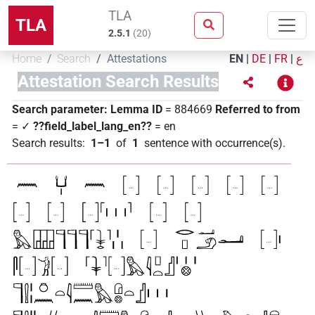
TLA
TLA
2.5.1
(
20
)
Home
Search
Attestations
EN
|
DE
|
FR
|
ع
Attestation Search Results
Search parameter:
Lemma ID
= 884669
Referred to from
= ✓
??field_label_lang_en??
= en
Search results
:
1–1
of
1
sentence with occurrence(s)
.