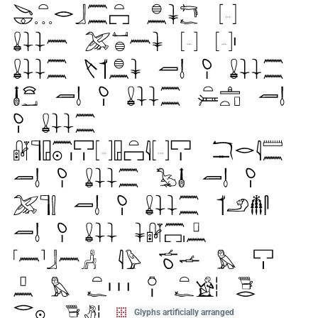
Glyphs artificially arranged