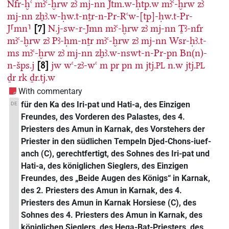
Nfr-ḫꜥ
mꜣꜥ-ḫrw
zꜣ
mj-nn
Jtm.w-ḥtp.w
mꜣꜥ-ḫrw
zꜣ
mj-nn
zẖꜣ.w-ḥw.t-nṯr-n-Pr-Rꜥw-[tp]-ḥw.t-Pr-
J⸢mn⸣
7
N.j-sw-r-Jmn
mꜣꜥ-ḫrw
zꜣ
mj-nn
Ṯꜣ-nfr
mꜣꜥ-ḫrw
zꜣ
Pꜣ-ḥm-nṯr
mꜣꜥ-ḫrw
zꜣ
mj-nn
Wsr-ḥꜣ.t-
ms
mꜣꜥ-ḫrw
zꜣ
mj-nn
zẖꜣ.w-nswt-n-Pr-pn
Bn(n)-
n-šps.j
8
jw
wꜥ-zꜣ-wꜥ
m
pr
pn
m
jtj.
n.w
jtj.
PL
PL
ḏr
rk
ḏr.tj.w
With commentary
für den Ka des Iri-pat und Hati-a, des Einzigen
DE
Freundes, des Vorderen des Palastes, des 4.
Priesters des Amun in Karnak, des Vorstehers der
Priester in den südlichen Tempeln Djed-Chons-iuef-
anch (C), gerechtfertigt, des Sohnes des Iri-pat und
Hati-a, des königlichen Sieglers, des Einzigen
Freundes, des „Beide Augen des Königs“ in Karnak,
des 2. Priesters des Amun in Karnak, des 4.
Priesters des Amun in Karnak Horsiese (C), des
Sohnes des 4. Priesters des Amun in Karnak, des
königlichen Sieglers, des Heqa-Bat-Priesters, des