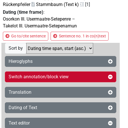
Rückenpfeiler
Stammbaum (Text k)
[1]
Dating (time frame)
:
Osorkon III. Usermaatre-Setepenre
–
Takelot III. Usermaatre-Setepenamun
Go to/cite sentence
Sentence no. 1 in co(n)text
Sort by
Hieroglyphs
Switch annotation/block view
Translation
Dating of Text
Text editor