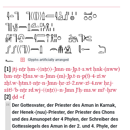
Glyphs artificially arranged
1
jtj-nṯr
ḥm-〈〈nṯr〉〉-Jmn-m-Jp.t-s.wt
ḥnk-(nww)
ḥm-nṯr-Ḫns.w-n-Jmn-(m)-Jp.t-n-p(ꜣ)-4-zꜣ.w
zẖꜣ.w-ḫtm.t-nṯr-n-Jmn-ḥr-zꜣ-2.nw-zꜣ-4.nw
ḥr.j-
sštꜣ-ꜥb-nṯr
rd.wj-〈〈nṯr〉〉-n-Jmn
Jꜥḥ-ms.w
mꜣꜥ-ḫrw
2
ḏd
=f
Der Gottesvater, der Priester des Amun in Karnak,
DE
der Henek-(nuu)-Priester, der Priester des Chons
und des Amunopet der 4 Phylen, der Schreiber des
Gottessiegels des Amun in der 2. und 4. Phyle, der