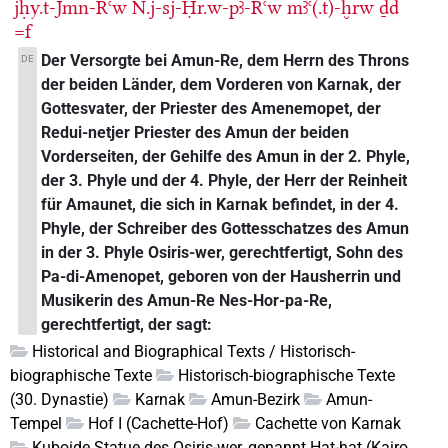
jḥy.t-Jmn-Rꜥw
N.j-sj-Ḥr.w-pꜣ-Rꜥw
mꜣꜥ(.t)-ḫrw
ḏd
=f
Der Versorgte bei Amun-Re, dem Herrn des Throns
DE
der beiden Länder, dem Vorderen von Karnak, der
Gottesvater, der Priester des Amenemopet, der
Redui-netjer Priester des Amun der beiden
Vorderseiten, der Gehilfe des Amun in der 2. Phyle,
der 3. Phyle und der 4. Phyle, der Herr der Reinheit
für Amaunet, die sich in Karnak befindet, in der 4.
Phyle, der Schreiber des Gottesschatzes des Amun
in der 3. Phyle Osiris-wer, gerechtfertigt, Sohn des
Pa-di-Amenopet, geboren von der Hausherrin und
Musikerin des Amun-Re Nes-Hor-pa-Re,
gerechtfertigt, der sagt:
Historical and Biographical Texts / Historisch-
biographische Texte
Historisch-biographische Texte
(30. Dynastie)
Karnak
Amun-Bezirk
Amun-
Tempel
Hof I (Cachette-Hof)
Cachette von Karnak
Kuboide Statue des Osiris-wer, genannt Hat-hat (Kairo