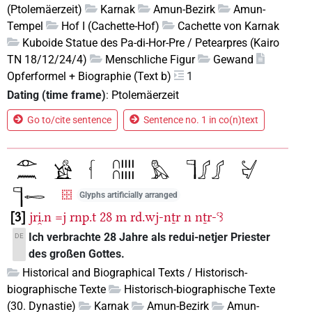
(Ptolemäerzeit)
Karnak
Amun-Bezirk
Amun-
Tempel
Hof I (Cachette-Hof)
Cachette von Karnak
Kuboide Statue des Pa-di-Hor-Pre / Petearpres (Kairo
TN 18/12/24/4)
Menschliche Figur
Gewand
Opferformel + Biographie (Text b)
1
Dating (time frame)
:
Ptolemäerzeit
Go to/cite sentence
Sentence no. 1 in co(n)text
Glyphs artificially arranged
3
jri̯.n
=j
rnp.t
28
m
rd.wj-nṯr
n
nṯr-ꜥꜣ
Ich verbrachte 28 Jahre als redui-netjer Priester
DE
des großen Gottes.
Historical and Biographical Texts / Historisch-
biographische Texte
Historisch-biographische Texte
(30. Dynastie)
Karnak
Amun-Bezirk
Amun-