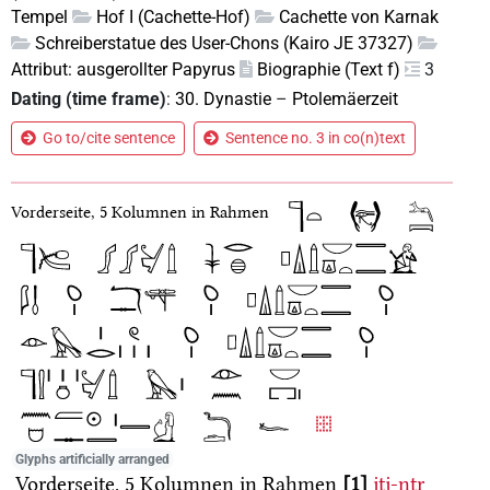
Tempel
Hof I (Cachette-Hof)
Cachette von Karnak
Schreiberstatue des User-Chons (Kairo JE 37327)
Attribut: ausgerollter Papyrus
Biographie (Text f)
3
Dating (time frame)
:
30. Dynastie
–
Ptolemäerzeit
Go to/cite sentence
Sentence no. 3 in co(n)text
Vorderseite, 5 Kolumnen in Rahmen
Glyphs artificially arranged
Vorderseite, 5 Kolumnen in Rahmen
1
jtj-nṯr