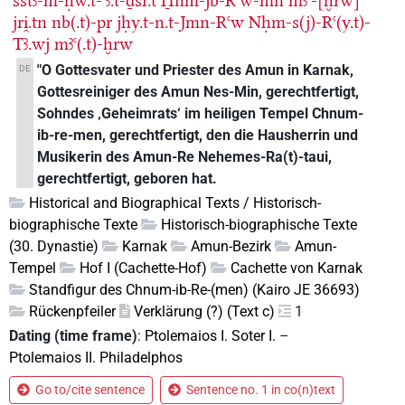
sštꜣ-m-ḥw.t-ꜥꜣ.t-ḏsr.t
H̱nm-jb-Rꜥw-mn
mꜣꜥ-[ḫrw]
jri̯.tn
nb(.t)-pr
jḥy.t-n.t-Jmn-Rꜥw
Nḥm-s(j)-Rꜥ(y.t)-
Tꜣ.wj
mꜣꜥ(.t)-ḫrw
"O Gottesvater und Priester des Amun in Karnak,
DE
Gottesreiniger des Amun Nes-Min, gerechtfertigt,
Sohndes ‚Geheimrats‘ im heiligen Tempel Chnum-
ib-re-men, gerechtfertigt, den die Hausherrin und
Musikerin des Amun-Re Nehemes-Ra(t)-taui,
gerechtfertigt, geboren hat.
Historical and Biographical Texts / Historisch-
biographische Texte
Historisch-biographische Texte
(30. Dynastie)
Karnak
Amun-Bezirk
Amun-
Tempel
Hof I (Cachette-Hof)
Cachette von Karnak
Standfigur des Chnum-ib-Re-(men) (Kairo JE 36693)
Rückenpfeiler
Verklärung (?) (Text c)
1
Dating (time frame)
:
Ptolemaios I. Soter I.
–
Ptolemaios II. Philadelphos
Go to/cite sentence
Sentence no. 1 in co(n)text