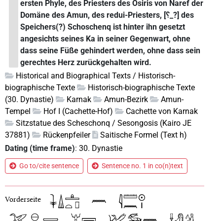
ersten Phyle, des Priesters des Osiris von Naref der
Domäne des Amun, des redui-Priesters, [⸮_?] des
Speichers(?) Schoschenq ist hinter ihn gesetzt
angesichts seines Ka in seiner Gegenwart, ohne
dass seine Füße gehindert werden, ohne dass sein
gerechtes Herz zurückgehalten wird.
Historical and Biographical Texts / Historisch-
biographische Texte
Historisch-biographische Texte
(30. Dynastie)
Karnak
Amun-Bezirk
Amun-
Tempel
Hof I (Cachette-Hof)
Cachette von Karnak
Sitzstatue des Scheschonq / Sesongosis (Kairo JE
37881)
Rückenpfeiler
Saitische Formel (Text h)
Dating (time frame)
:
30. Dynastie
Go to/cite sentence
Sentence no. 1 in co(n)text
Vorderseite