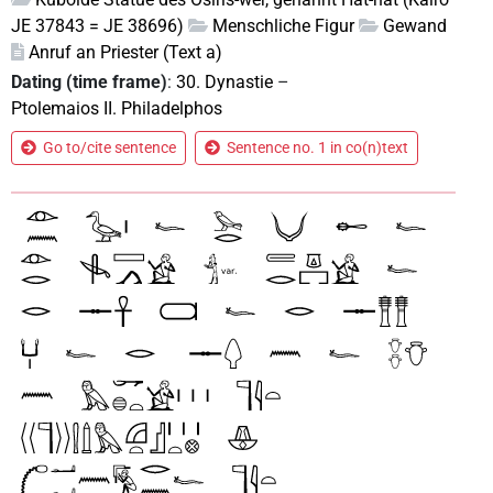
JE 37843 = JE 38696)
Menschliche Figur
Gewand
Anruf an Priester (Text a)
Dating (time frame)
:
30. Dynastie
–
Ptolemaios II. Philadelphos
Go to/cite sentence
Sentence no. 1 in co(n)text