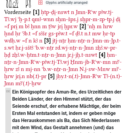
Glyphs artificially arranged
Vorderseite
1
ḥtp-ḏi̯-nswt
n
Jmn-Rꜥw
pꜣw.tj-
Tꜣ.wj
ꜥḫ-p.t
qmꜣ-wnn
sḫm-šps.j
sḫpr-m-zp-tp.j
ḏi̯
=f
pri̯
m
bꜣ
ḫnn
m
ṯꜣw
jri̯
ḫpr.w
2
ꜥnḫ
m
hrw
ḫnd
ḥr
ꜥꜣb.t
=f
sꜣšr
gs-pꜣw.t
=f
ḏꜣ.t
n.t
mw
ḥr-tp
wdḥ.w
=f
n
kꜣ
n
3
jtj-nṯr
ḥm-nṯr-n-Jmn-m-Jp.t-
s.wt
ḥr.j-sštꜣ
ꜥb.w-nṯr
rd.wj-nṯr-n-Jmn
zẖꜣ.w-pr-
ḥḏ
zẖꜣ.w-ḫtm.t-nṯr-n-Jmn
jr.j-jḫ.t-nswt
4
ḥm-
nṯr-n-Jmn-Rꜥw-pꜣw.tj-Tꜣ.wj
H̱nm-jb-Rꜥw-mn
mꜣꜥ-
ḫrw
zꜣ
n
mj-nn
ꜥb.w-nṯr-n-Jmn
N.j-sw-Mnw
mꜣꜥ-
ḫrw
jri̯.n
nb(.t)-pr
5
jḥy.t-n(.t)-Jmn-Rꜥw
Tꜣ-(n.t)-
Jmn
mꜣꜥ(.t)-ḫrw
Ein Königsopfer des Amun-Re, des Urzeitlichen der
DE
Beiden Länder, der den Himmel stützt, der das
Seiende erschuf, der erhabene Mächtige, der beim
Ersten Mal entstanden ist, indem er geben möge
das Herauskommen als Ba, das Sich Niederlassen
mit dem Wind, das Gestalt annehmen (und) das