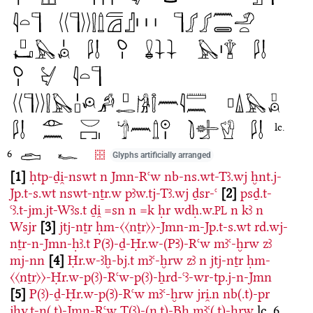
lc.
6
Glyphs artificially arranged
1
ḥtp-ḏi̯-nswt
n
Jmn-Rꜥw
nb-ns.wt-Tꜣ.wj
ḫnt.j-
Jp.t-s.wt
nswt-nṯr.w
pꜣw.tj-Tꜣ.wj
ḏsr-ꜥ
2
psḏ.t-
ꜥꜣ.t-jm.jt-Wꜣs.t
ḏi̯
=sn
n
=k
ḥr
wdḥ.w.
n
kꜣ
n
PL
Wsjr
3
jtj-nṯr
ḥm-〈〈nṯr〉〉-Jmn-m-Jp.t-s.wt
rd.wj-
nṯr-n-Jmn-ḥꜣ.t
P(Ꜣ)-ḏ-Ḥr.w-(PꜢ)-Rꜥw
mꜣꜥ-ḫrw
zꜣ
mj-nn
4
Ḥr.w-ꜣḫ-bj.t
mꜣꜥ-ḫrw
zꜣ
n
jtj-nṯr
ḥm-
〈〈nṯr〉〉-Ḥr.w-p(ꜣ)-Rꜥw-p(ꜣ)-ẖrd-ꜥꜣ-wr-tp.j-n-Jmn
5
P(ꜣ)-ḏ-Ḥr.w-p(Ꜣ)-Rꜥw
mꜣꜥ-ḫrw
jri̯.n
nb(.t)-pr
jḥy.t-n(.t)-Jmn-Rꜥw
T(ꜣ)-(n.t)-Bẖ
mꜣꜥ(.t)-ḫrw
lc. 6