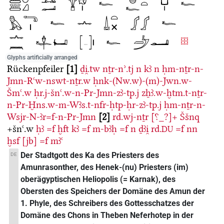
Glyphs artificially arranged
Rückenpfeiler
1
ḏi̯.tw
nṯr-nʾ.tj
n
kꜣ
n
ḥm-nṯr-n-
Jmn-Rꜥw-nswt-nṯr.w
ḥnk-(Nw.w)-(m)-Jwn.w-
Šmꜥ.w
ḥr.j-šnꜥ.w-n-Pr-Jmn-zꜣ-tp.j
zẖꜣ.w-ḫtm.t-nṯr-
n-Pr-Ḫns.w-m-Wꜣs.t-nfr-ḥtp-ḥr-zꜣ-tp.j
ḥm-nṯr-n-
Wsjr-N-ꜣr=f-n-Pr-Jmn
2
rd.wj-nṯr
[⸮_?]+
Ššnq
+šnꜥ.w
ḥꜣ
=f
ḫft
kꜣ
=f
m-bꜣḥ
=f
n
ḏꜣi̯
rd.
=f
nn
DU
ḫsf
[jb]
=f
mꜣꜥ
Der Stadtgott des Ka des Priesters des
DE
Amunrasonther, des Henek-(nu) Priesters (im)
oberägyptischen Heliopolis (= Karnak), des
Obersten des Speichers der Domäne des Amun der
1. Phyle, des Schreibers des Gottesschatzes der
Domäne des Chons in Theben Neferhotep in der