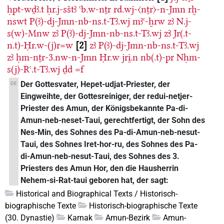
ḥpt-wḏꜣ.t
ḥr.j-sštꜣ
ꜥb.w-nṯr
rd.wj-〈nṯr〉-n-Jmn
rḫ-
nswt
P(ꜣ)-dj-Jmn-nb-ns.t-Tꜣ.wj
mꜣꜥ-ḫrw
zꜣ
N.j-
s(w)-Mnw
zꜣ
P(ꜣ)-dj-Jmn-nb-ns.t-Tꜣ.wj
zꜢ
Jr(.t-
n.t)-Ḥr.w-(j)r=w
2
zꜣ
P(ꜣ)-dj-Jmn-nb-ns.t-Tꜣ.wj
zꜣ
ḥm-nṯr-3.nw-n-Jmn
Ḥr.w
jri̯.n
nb(.t)-pr
Nḥm-
s(j)-Rꜥ.t-Tꜣ.wj
ḏd
=f
Der Gottesvater, Hepet-udjat-Priester, der
DE
Eingweihte, der Gottesreiniger, der redui-netjer-
Priester des Amun, der Königsbekannte Pa-di-
Amun-neb-neset-Taui, gerechtfertigt, der Sohn des
Nes-Min, des Sohnes des Pa-di-Amun-neb-nesut-
Taui, des Sohnes Iret-hor-ru, des Sohnes des Pa-
di-Amun-neb-nesut-Taui, des Sohnes des 3.
Priesters des Amun Hor, den die Hausherrin
Nehem-si-Rat-taui geboren hat, der sagt:
Historical and Biographical Texts / Historisch-
biographische Texte
Historisch-biographische Texte
(30. Dynastie)
Karnak
Amun-Bezirk
Amun-