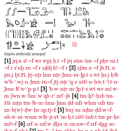
Glyphs artificially arranged
1
jri̯.n
zꜣ
=f
wr
wpi̯
ẖ.t
=f
jri̯
sšm-šm
=f
pẖr-ns.t
=f
r
sꜥnḫ
rn
=f
r
sḏdi̯
kꜣ
=f
r
2
sjꜣm
n
=f
jb.
n
PL
jm.j-ḫt.
jtj-nṯr
ḥm-nṯr-Jmn-m-Jp.t-s.wt
ẖr.j-ḥꜣb
PL
wꜥb-ꜥ.wj-n-Jmn-rn=f
jtj-nṯr
ꜥq-r-sštꜣ-n-ḥw.t-ꜥꜣ.t-n-
Jmn-Rꜥw-ꜥp-p.t
3
ꜥb.w-nṯr-m-Jp.t-s.wt
wr-mꜣ.w-
m-Jwn.w-Šmꜥ.w
qb-rʾ
mꜣꜥ-jb
4
tm-ḫꜣꜥ-ḥsb
tm-
šꜣš-mṯn
tm-ꜣb-m-šms-Jmn
ḏd-nfr
wḥm-nfr
tm-
zn-b(w)-ḏw-ḥr-sp.tj=f
5
bnj-ns
nḏm-ḏd.w=f-
nb.w-m-wnm
wꜣḥ-jr.yt
ꜥm-ẖ.t
sštꜣ-šnb.t
tm-pr-ẖr-
mꜣꜣ=f
6
srf-n-srf.w
dḫn-n-sn.nw=f
srf-dgg-m-
jḫ.t=f-nb.t
7
tm-⸮_?
tm-sḫbn-ḥr-n-z-nb
šd-ꜣbd-