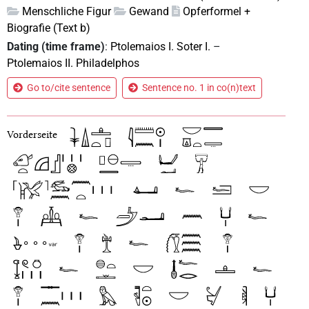
Menschliche Figur
Gewand
Opferformel +
Biografie (Text b)
Dating (time frame)
:
Ptolemaios I. Soter I.
–
Ptolemaios II. Philadelphos
Go to/cite sentence
Sentence no. 1 in co(n)text
Vorderseite