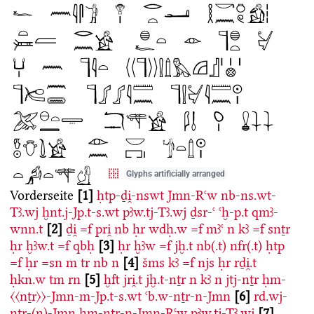
Glyphs artificially arranged
Vorderseite
1
ḥtp-ḏi̯-nswt
Jmn-Rꜥw
nb-ns.wt-
Tꜣ.wj
ḫnt.j-Jp.t-s.wt
pꜣw.tj-Tꜣ.wj
ḏsr-ꜥ
ꜥḫ-p.t
qmꜣ-
wnn.t
2
ḏi̯
=f
pri̯
nb
ḥr
wdḥ.w
=f
mꜣꜥ
n
kꜣ
=f
snṯr
ḥr
ḫꜣw.t
=f
qbḥ
3
ḥr
ḫꜣw
=f
jḫ.t
nb(.t)
nfr(.t)
ḥtp
=f
ḥr
=sn
m
tr
nb
n
4
šms
kꜣ
=f
njs
ḥr
rḏi̯.t
ḥkn.w
tm
rn
5
ḫft
jri̯.t
jḫ.t-nṯr
n
kꜣ
n
jtj-nṯr
ḥm-
〈〈nṯr〉〉-Jmn-m-Jp.t-s.wt
ꜥb.w-nṯr-n-Jmn
6
rd.wj-
nṯr-(n)-Jmn
ḥm-nṯr-n-Jmn-Rꜥw
pꜣw.tj-Tꜣ.wj
7