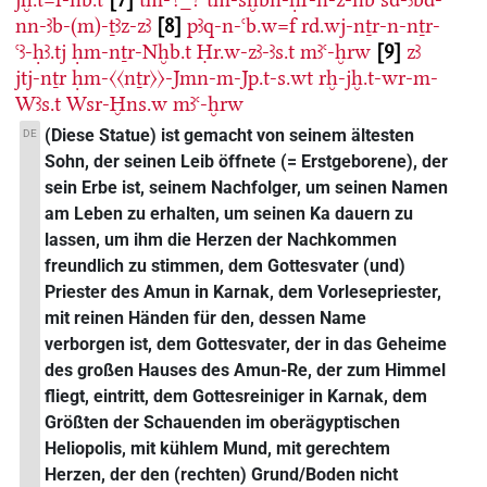
nn-ꜣb-(m)-ṯꜣz-zꜣ
8
pꜣq-n-ꜥb.w=f
rd.wj-nṯr-n-nṯr-
ꜥꜣ-ḥꜣ.tj
ḥm-nṯr-Nḫb.t
Ḥr.w-zꜣ-ꜣs.t
mꜣꜥ-ḫrw
9
zꜣ
jtj-nṯr
ḥm-〈〈nṯr〉〉-Jmn-m-Jp.t-s.wt
rḫ-jḫ.t-wr-m-
Wꜣs.t
Wsr-Ḫns.w
mꜣꜥ-ḫrw
(Diese Statue) ist gemacht von seinem ältesten
DE
Sohn, der seinen Leib öffnete (= Erstgeborene), der
sein Erbe ist, seinem Nachfolger, um seinen Namen
am Leben zu erhalten, um seinen Ka dauern zu
lassen, um ihm die Herzen der Nachkommen
freundlich zu stimmen, dem Gottesvater (und)
Priester des Amun in Karnak, dem Vorlesepriester,
mit reinen Händen für den, dessen Name
verborgen ist, dem Gottesvater, der in das Geheime
des großen Hauses des Amun-Re, der zum Himmel
fliegt, eintritt, dem Gottesreiniger in Karnak, dem
Größten der Schauenden im oberägyptischen
Heliopolis, mit kühlem Mund, mit gerechtem
Herzen, der den (rechten) Grund/Boden nicht