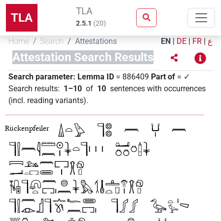
TLA
TLA
2.5.1
(
20
)
Home
Search
Attestations
EN
|
DE
|
FR
|
ع
Attestation Search Results
Search parameter:
Lemma ID
= 886409
Part of
= ✓
Search results
:
1–10
of
10
sentences with occurrences
(incl. reading variants)
.
Rückenpfeiler