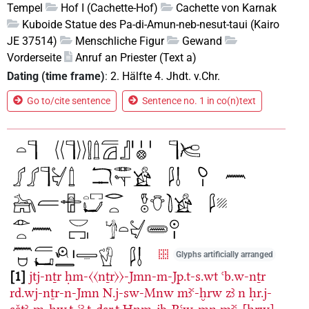
Tempel
Hof I (Cachette-Hof)
Cachette von Karnak
Kuboide Statue des Pa-di-Amun-neb-nesut-taui (Kairo
JE 37514)
Menschliche Figur
Gewand
Vorderseite
Anruf an Priester (Text a)
Dating (time frame)
:
2. Hälfte 4. Jhdt. v.Chr.
Go to/cite sentence
Sentence no. 1 in co(n)text
Glyphs artificially arranged
1
jtj-nṯr
ḥm-〈〈nṯr〉〉-Jmn-m-Jp.t-s.wt
ꜥb.w-nṯr
rd.wj-nṯr-n-Jmn
N.j-sw-Mnw
mꜣꜥ-ḫrw
zꜣ
n
ḥr.j-