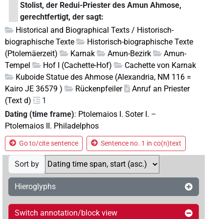
Stolist, der Redui-Priester des Amun Ahmose,
gerechtfertigt, der sagt:
Historical and Biographical Texts / Historisch-
biographische Texte
Historisch-biographische Texte
(Ptolemäerzeit)
Karnak
Amun-Bezirk
Amun-
Tempel
Hof I (Cachette-Hof)
Cachette von Karnak
Kuboide Statue des Ahmose (Alexandria, NM 116 =
Kairo JE 36579 )
Rückenpfeiler
Anruf an Priester
(Text d)
1
Dating (time frame)
:
Ptolemaios I. Soter I.
–
Ptolemaios II. Philadelphos
Go to/cite sentence
Sentence no. 1 in co(n)text
Sort by
Hieroglyphs
Switch annotation/block view