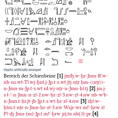
Glyphs artificially arranged
Bereich der Schienbeine
1
jmꜣḫ.w-ḫr-Jmn-Rꜥw-
nb-ns.wt-Tꜣ.wj-ḫnt.j-Jp.t-s.wt
jtj-nṯr
ḥm-〈〈nṯr〉〉-
n-Jmn-m-Jp.t-s.wt
rd.wj-nṯr-n-Jmn-ḥꜣ.tj
2
jm.j-
s.t-ꜥ-n-Jmn-n-zꜣ-2.nw-ḥr-zꜣ-3.nw-zꜣ-4.nw
nb-wꜥb-
n-Jmn.t-ḥr.jt-jb-Jp.t-s.wt-ḥr-zꜣ-4.nw
3
zẖꜣ.w-
ḫtm.t-nṯr-n-Jmn-ḥr-zꜣ-3.nw
Wsjr-wr
mꜣꜥ-ḫrw
zꜣ
Pꜣ-ḏi̯-Jmn-(m)-Jp.t
mꜣꜥ-ḫrw
jri̯.tn
nb(.t)-pr
4