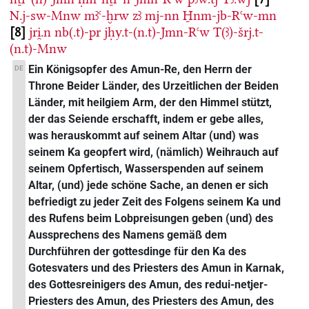
N.j-sw-Mnw
mꜣꜥ-ḫrw
zꜣ
mj-nn
H̱nm-jb-Rꜥw-mn
8
jri̯.n
nb(.t)-pr
jḥy.t-(n.t)-Jmn-Rꜥw
T(ꜣ)-šrj.t-
(n.t)-Mnw
Ein Königsopfer des Amun-Re, den Herrn der
DE
Throne Beider Länder, des Urzeitlichen der Beiden
Länder, mit heilgiem Arm, der den Himmel stützt,
der das Seiende erschafft, indem er gebe alles,
was herauskommt auf seinem Altar (und) was
seinem Ka geopfert wird, (nämlich) Weihrauch auf
seinem Opfertisch, Wasserspenden auf seinem
Altar, (und) jede schöne Sache, an denen er sich
befriedigt zu jeder Zeit des Folgens seinem Ka und
des Rufens beim Lobpreisungen geben (und) des
Aussprechens des Namens gemäß dem
Durchführen der gottesdinge für den Ka des
Gotesvaters und des Priesters des Amun in Karnak,
des Gottesreinigers des Amun, des redui-netjer-
Priesters des Amun, des Priesters des Amun, des