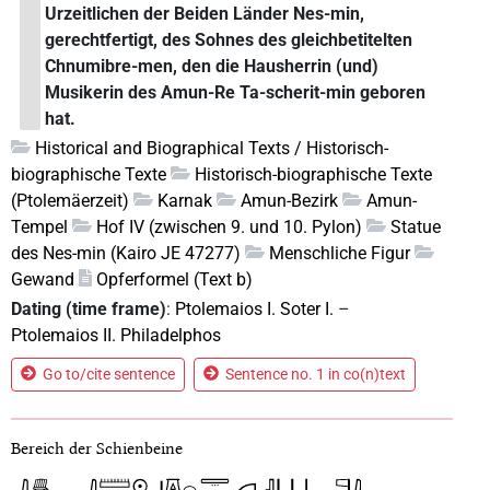
Urzeitlichen der Beiden Länder Nes-min,
gerechtfertigt, des Sohnes des gleichbetitelten
Chnumibre-men, den die Hausherrin (und)
Musikerin des Amun-Re Ta-scherit-min geboren
hat.
Historical and Biographical Texts / Historisch-
biographische Texte
Historisch-biographische Texte
(Ptolemäerzeit)
Karnak
Amun-Bezirk
Amun-
Tempel
Hof IV (zwischen 9. und 10. Pylon)
Statue
des Nes-min (Kairo JE 47277)
Menschliche Figur
Gewand
Opferformel (Text b)
Dating (time frame)
:
Ptolemaios I. Soter I.
–
Ptolemaios II. Philadelphos
Go to/cite sentence
Sentence no. 1 in co(n)text
Bereich der Schienbeine