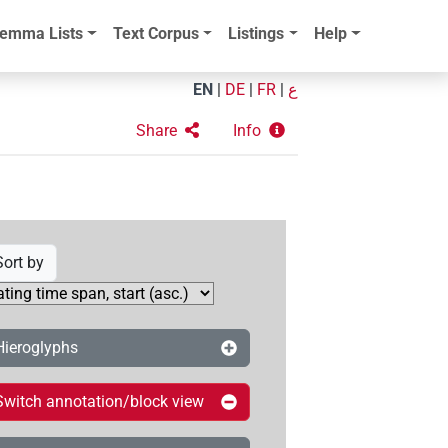
emma Lists
Text Corpus
Listings
Help
EN
|
DE
|
FR
|
ع
Share
Info
Sort by
Hieroglyphs
Switch annotation/block view