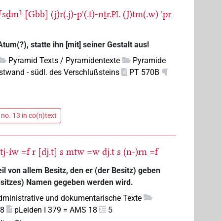
⸢sḏm⸣
[Gbb]
(j)r(.j)-pꜥ(.t)-nṯr.
(J)tm(.w)
ꜥpr
PL
Atum(?), statte ihn [mit] seiner Gestalt aus!
Pyramid Texts / Pyramidentexte
Pyramide
twand - südl. des Verschlußsteins
PT 570B
no. 13 in co(n)text
tj-ı͗w
=f
r
[dj.t]
s
mtw
=w
dj.t
s
(n-)rn
=f
 von allem Besitz, den er (der Besitz) geben
Besitzes) Namen gegeben werden wird.
dministrative und dokumentarische Texte
18
pLeiden I 379 = AMS 18
5