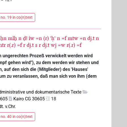
no. 19 in co(n)text
ẖn
mlẖ
n
ḏꜣ
ı͗w
=n
(r)
ꜥḥꜥ
n
=f
mtw
=n
dj.t
n
mtr
r(.r)
=f
r
dj.t
s
r
dj.t
wj
=w
r(.r)
=f
nen ungerechten Prozeß verwickelt werden wird
ampf gehen wird"), zu dem werden wir stehen und
, auf den sich die (Mitglieder) des 'Hauses'
 um zu veranlassen, daß man sich von ihm (dem
dministrative und dokumentarische Texte
0605
Kairo CG 30605
18
dt. v.Chr.
no. 40 in co(n)text