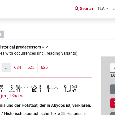
Search
TLA
L
s
istorical predecessors
= ✓
es with occurrences (incl. reading variants)
.
…
624
625
626
jm.j.t
ꜣbḏ.w
is und der Hofstaat, der in Abydos ist, verklären.
s / Historisch-biographische Texte
Historisch-