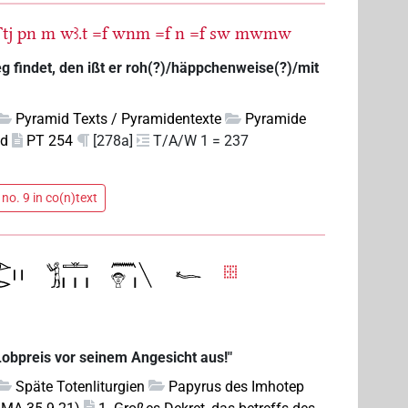
tj
pn
m
wꜣ.t
=f
wnm
=f
n
=f
sw
mwmw
g findet, den ißt er roh(?)/häppchenweise(?)/mit
Pyramid Texts / Pyramidentexte
Pyramide
nd
PT 254
[278a]
T/A/W 1 = 237
no. 9 in co(n)text
 Lobpreis vor seinem Angesicht aus!"
Späte Totenliturgien
Papyrus des Imhotep