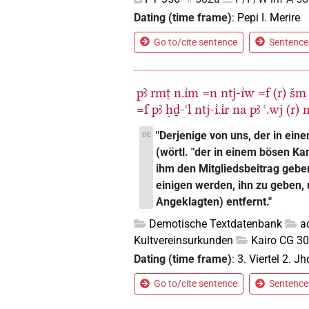
Dating (time frame)
:
Pepi I. Merire
Go to/cite sentence
Sentence 
pꜣ
rmṯ
n.ı͗m
=n
ntj-ı͗w
=f
(r)
šm
=f
pꜣ
ḥḏ-ꜥl
ntj-ı͗.ı͗r
na
pꜣ
ꜥ.wj
(r)
"Derjenige von uns, der in ei
DE
(wörtl. "der in einem bösen K
ihm den Mitgliedsbeitrag geben
einigen werden, ihn zu geben,
Angeklagten) entfernt."
Demotische Textdatenbank
a
Kultvereinsurkunden
Kairo CG 3
Dating (time frame)
:
3. Viertel 2. Jh
Go to/cite sentence
Sentence 