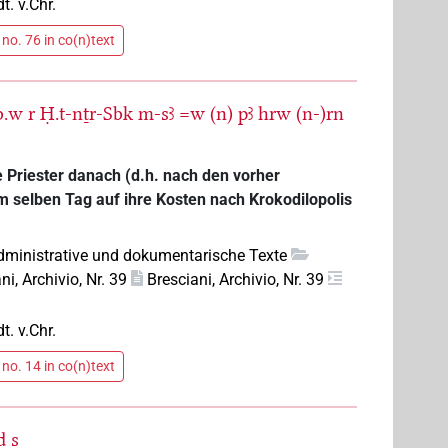
dt. v.Chr.
no. 76 in co(n)text
b.w
r
Ḥ.t-nṯr-Sbk
m-sꜣ
=w
(n)
pꜣ
hrw
(n-)rn
e Priester danach (d.h. nach den vorher
 selben Tag auf ihre Kosten nach Krokodilopolis
dministrative und dokumentarische Texte
ni, Archivio, Nr. 39
Bresciani, Archivio, Nr. 39
dt. v.Chr.
no. 14 in co(n)text
d
s