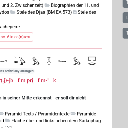
h und 2. Zwischenzeit)
Biographien der 11. und
bydos
Stele des Djaa (BM EA 573)
Stele des
Chacheperre
no. 6 in co(n)text
hs artificially arranged
(.j)-jb
=f
m
pri̯
=f
m-ꜥ
=k
in seiner Mitte erkennst - er soll dir nicht
Pyramid Texts / Pyramidentexte
Pyramide
nd
Fläche über und links neben dem Sarkophag
 = 121