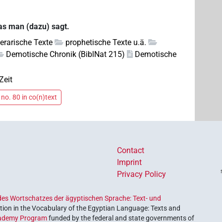
as man (dazu) sagt.
iterarische Texte
prophetische Texte u.ä.
Demotische Chronik (BiblNat 215)
Demotische
Zeit
no. 80 in co(n)text
Contact
Imprint
Privacy Policy
es Wortschatzes der ägyptischen Sprache: Text- und
ion in the Vocabulary of the Egyptian Language: Texts and
ademy Program
funded by the federal and state governments of