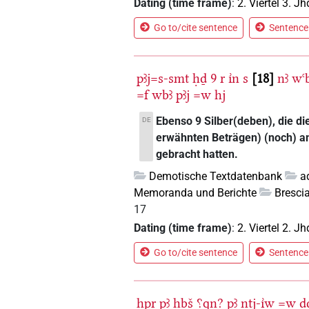
Dating (time frame)
:
2. Viertel 3. Jh
Go to/cite sentence
Sentence 
pꜣj=s-smt
ḥḏ
9
r
ı͗n
s
18
nꜣ
wꜥ
=f
wbꜣ
pꜣj
=w
hj
Ebenso 9 Silber(deben), die di
DE
erwähnten Beträgen) (noch) am
gebracht hatten.
Demotische Textdatenbank
a
Memoranda und Berichte
Brescia
17
Dating (time frame)
:
2. Viertel 2. Jh
Go to/cite sentence
Sentence 
ḫpr
pꜣ
ḫbš
⸮qn?
pꜣ
ntj-ı͗w
=w
ḏ