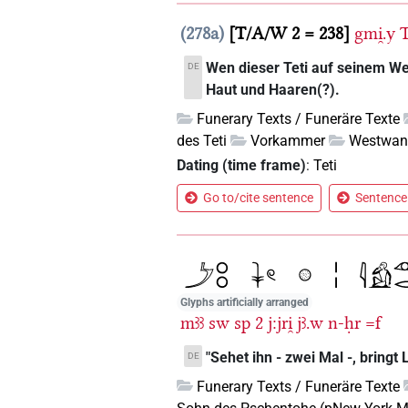
278a
T/A/W 2 = 238
gmi̯.y
T
Wen dieser Teti auf seinem We
DE
Haut und Haaren(?).
Funerary Texts / Funeräre Texte
des Teti
Vorkammer
Westwa
Dating (time frame)
:
Teti
Go to/cite sentence
Sentence 
Glyphs artificially arranged
mꜣꜣ
sw
sp
2
j:jri̯
jꜣ.w
n-ḥr
=f
"Sehet ihn - zwei Mal -, bringt
DE
Funerary Texts / Funeräre Texte