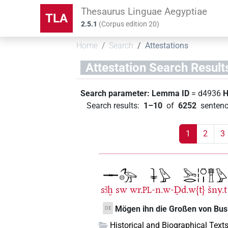
Thesaurus Linguae Aegyptiae
TLA
2.5.1
(
Corpus edition
20
)
Home
Search
Attestations
Attestation Search Result
Search parameter:
Lemma ID
= d4936
H
Search results
:
1–10
of
6252
sentenc
1
2
3
sꜣḫ
sw
wr.
-n.w-Ḏd.w{t}
šny.t
PL
Mögen ihn die Großen von Busir
DE
Historical and Biographical Text