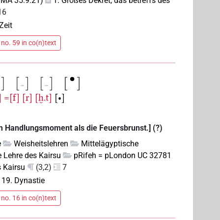
MMA 35.9.21)
1. Großes Dekret, das betreffs des
16
Zeit
no. 59 in co(n)text
]
=[f]
[r]
[ḫ.t]
[•]
em Handlungsmoment als die Feuersbrunst.] (?)
e
Weisheitslehren
Mittelägyptische
e Lehre des Kairsu
pRifeh = pLondon UC 32781
s Kairsu
(3,2)
7
–
19. Dynastie
no. 16 in co(n)text