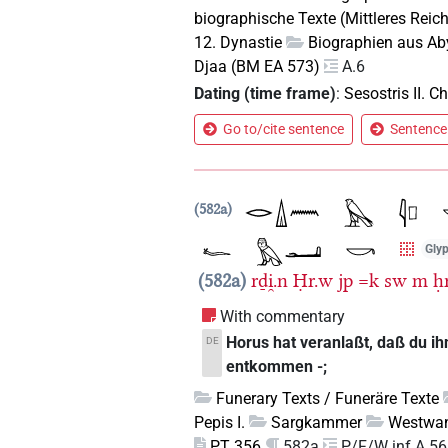
biographische Texte (Mittleres Reic
12. Dynastie
Biographien aus A
Djaa (BM EA 573)
A.6
Dating (time frame)
:
Sesostris II. 
Go to/cite sentence
Sentence 
582a
Glyp
582a
rḏi̯.n
Ḥr.w
jp
=k
sw
m
ḥr
With commentary
Horus hat veranlaßt, daß du ihn 
DE
entkommen -;
Funerary Texts / Funeräre Texte
Pepis I.
Sargkammer
Westwa
PT 356
582a
P/F/W inf A 56