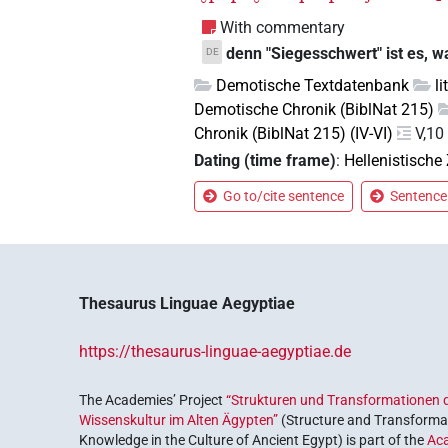
With commentary
denn "Siegesschwert" ist es, w
DE
Demotische Textdatenbank
l
Demotische Chronik (BiblNat 215)
Chronik (BiblNat 215) (IV-VI)
V,10
Dating (time frame)
:
Hellenistische 
Go to/cite sentence
Sentence 
Thesaurus Linguae Aegyptiae
https://thesaurus-linguae-aegyptiae.de
The Academies’ Project
“Strukturen und Transformationen d
Wissenskultur im Alten Ägypten”
(Structure and Transformat
Knowledge in the Culture of Ancient Egypt) is part of the
Ac