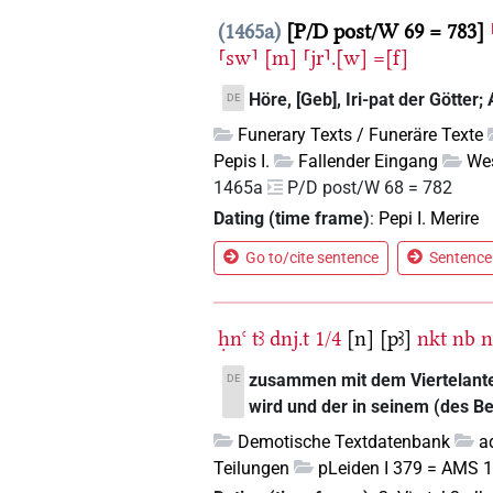
1465a
P/D post/W 69 = 783
⸢sw⸣
[m]
⸢jr⸣.[w]
=[f]
Höre, [Geb], Iri-pat der Götter; 
DE
Funerary Texts / Funeräre Texte
Pepis I.
Fallender Eingang
Wes
1465a
P/D post/W 68 = 782
Dating (time frame)
:
Pepi I. Merire
Go to/cite sentence
Sentence 
ḥnꜥ
tꜣ
dnj.t
1/4
[n]
[pꜣ]
nkt
nb
n
zusammen mit dem Viertelanteil
DE
wird und der in seinem (des 
Demotische Textdatenbank
a
Teilungen
pLeiden I 379 = AMS 