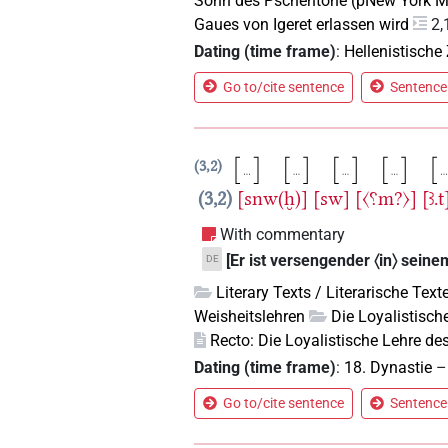
Sohn des Pschentohe (pNew York 
Gaues von Igeret erlassen wird
2,
Dating (time frame)
:
Hellenistische 
Go to/cite sentence
Sentence 
3,2
3,2
[snw(ḫ)]
[sw]
[〈⸮m?〉]
[ꜣ.t
With commentary
[Er ist versengender 〈in〉 sein
DE
Literary Texts / Literarische Text
Weisheitslehren
Die Loyalistisch
Recto: Die Loyalistische Lehre de
Dating (time frame)
:
18. Dynastie
Go to/cite sentence
Sentence 