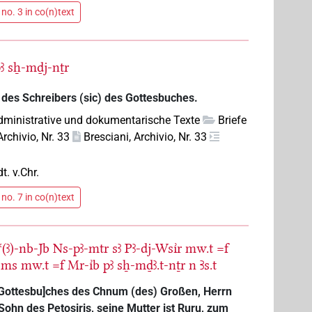
no. 3 in co(n)text
ꜣ
sẖ-mḏj-nṯr
des Schreibers (sic) des Gottesbuches.
dministrative und dokumentarische Texte
Briefe
Archivio, Nr. 33
Bresciani, Archivio, Nr. 33
dt. v.Chr.
no. 7 in co(n)text
(ꜣ)-nb-Jb
Ns-pꜣ-mtr
sꜣ
Pꜣ-dj-Wsı͗r
mw.t
=f
ḥ-ms
mw.t
=f
Mr-ı͗b
pꜣ
sẖ-mḏꜣ.t-nṯr
n
Ꜣs.t
 Gottesbu]ches des Chnum (des) Großen, Herrn
ohn des Petosiris, seine Mutter ist Ruru, zum