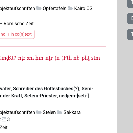
bjektaufschriften
Opfertafeln
Kairo CG
–
Römische Zeit
no. 1 in co(n)text
⸮mḏꜣ.t?-nṯr
sm
ḥm-nṯr-(n-)Ptḥ
nb-pḥṱ
stm
ttesvater, Schreiber des Gottesbuches(?), Sem-
r der Kraft, Setem-Priester, nedjem-[seti-]
bjektaufschriften
Stelen
Sakkara
t
3
Zeit