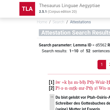
Thesaurus Linguae Aegyptiae
TLA
2.5.1
(
Corpus edition
20
)
Home
Search
Attestations
Attestation Search Result
Search parameter:
Lemma ID
= d5562
R
Search results
:
1–10
of
52
sentences 
1
1
ı͗w
=k
ḥs
m-bꜣḥ
Ptḥ-Wsı͗r-
2
Pꜣ-s-n-mṯk-mr-Ptḥ
sꜣ
Wn-n
Du bist gelobt vor Ptah-Osiris-
DE
Schreiber des Gottesbuches d
(seine) Mutter ist Esoeris.