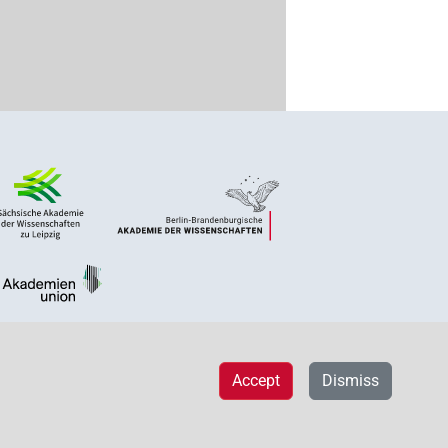
Accept
Dismiss