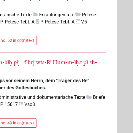
iterarische Texte
Erzählungen u.ä.
Petese-
P. Petese Tebt. A
P. Petese Tebt. A
V,5
no. 52 in co(n)text
m-bꜣḥ
pꜣj
=f
ḥrj
wṯs-Rꜥ
H̱nm-m-ꜣḫ.t
pꜣ
sẖ-
s vor seinem Herrn, dem "Träger des Re"
er des Gottesbuches.
dministrative und dokumentarische Texte
Briefe
n P 15617
Vso8
no. 49 in co(n)text