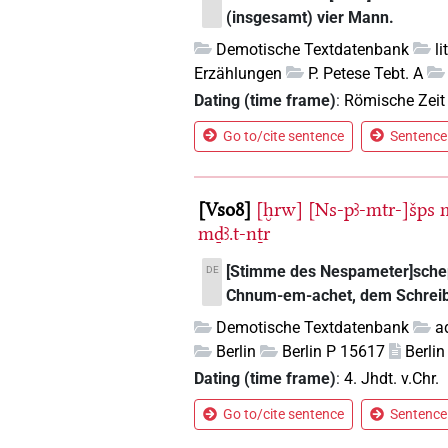
(insgesamt) vier Mann.
Demotische Textdatenbank
l
Erzählungen
P. Petese Tebt. A
Dating (time frame)
:
Römische Zeit
Go to/cite sentence
Sentence 
Vso8
[ḫrw]
[Ns-pꜣ-mtr-]šps
mḏꜣ.t-nṯr
[Stimme des Nespameter]schep
DE
Chnum-em-achet, dem Schreib
Demotische Textdatenbank
a
Berlin
Berlin P 15617
Berli
Dating (time frame)
:
4. Jhdt. v.Chr.
Go to/cite sentence
Sentence 