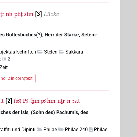
ṯr
nb-pḥṱ
stm
3
Lücke
r des Gottesbuches(?), Herr der Stärke, Setem-
bjektaufschriften
Stelen
Sakkara
t
2
Zeit
no. 2 in co(n)text
s.t
2
(sꜣ)
Pꜣ-ꜥẖm
pꜣ
ḥm-nṯr-n-Ꜣs.t
ches der Isis, (Sohn des) Pachumis, des
raffiti und Dipinti
Philae
Philae 240
Philae