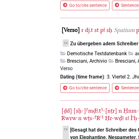
Go to/cite sentence
Sentence 
Verso
r
dj.t
st
pꜣ
sẖ
Spatium
p
Zu übergeben adem Schreiber 
DE
Demotische Textdatenbank
a
Bresciani, Archivio
Bresciani, 
Verso
Dating (time frame)
:
3. Viertel 2. Jh
Go to/cite sentence
Sentence 
[ḏd]
[sẖ-]⸢mḏꜣ.t⸣-[nṯr]
n
H̱nm-ꜥ
Rwrw
n
wṯs-⸢Rꜥ⸣
Ḥr-wḏꜣ
sꜣ
I͗ꜥ
[Gesagt hat der Schreiber des
DE
von Elephantine, Nespameter, S