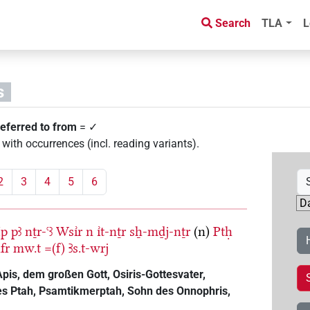
Search
TLA
L
s
eferred to from
= ✓
with occurrences (incl. reading variants)
.
2
3
4
5
6
Ḥp
pꜣ
nṯr-ꜥꜣ
Wsı͗r
n
ı͗t-nṯr
sẖ-mḏj-nṯr
(n)
Ptḥ
fr
mw.t
=(f)
Ꜣs.t-wrj
Apis, dem großen Gott, Osiris-Gottesvater,
es Ptah, Psamtikmerptah, Sohn des Onnophris,