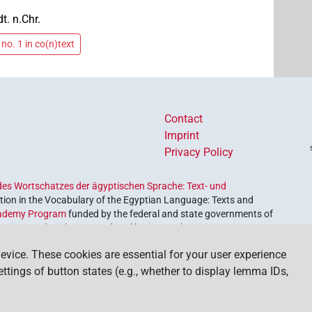
dt. n.Chr.
no. 1 in co(n)text
Contact
Imprint
Privacy Policy
es Wortschatzes der ägyptischen Sprache: Text- und
ion in the Vocabulary of the Egyptian Language: Texts and
ademy Program
funded by the federal and state governments of
etrieve and explore our cultural heritage. The program is
nces and Humanities
.
evice. These cookies are essential for your user experience
settings of button states (e.g., whether to display lemma IDs,