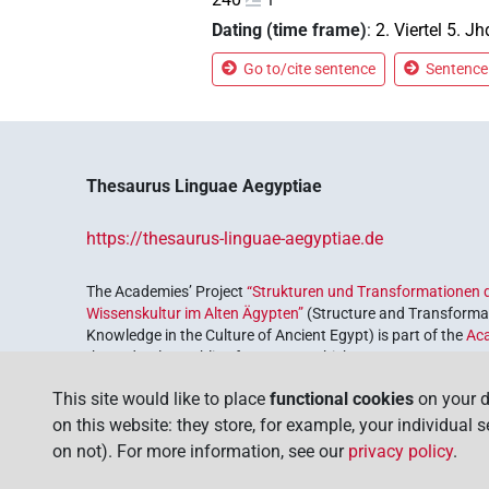
Dating (time frame)
:
2. Viertel 5. Jh
Go to/cite sentence
Sentence 
Thesaurus Linguae Aegyptiae
https://thesaurus-linguae-aegyptiae.de
The Academies’ Project
“Strukturen und Transformationen d
Wissenskultur im Alten Ägypten”
(Structure and Transformat
Knowledge in the Culture of Ancient Egypt) is part of the
Ac
the Federal Republic of Germany, which serves to preserve, r
coordinated by the
Union of the German Academies of Scie
This site would like to place
functional cookies
on your d
on this website: they store, for example, your individual 
on not). For more information, see our
privacy policy
.