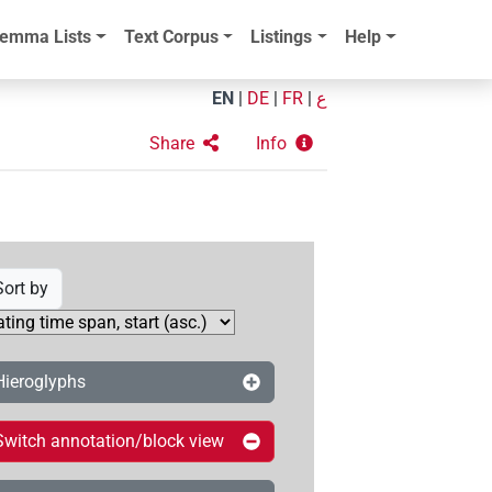
emma Lists
Text Corpus
Listings
Help
EN
|
DE
|
FR
|
ع
Share
Info
Sort by
Hieroglyphs
Switch annotation/block view