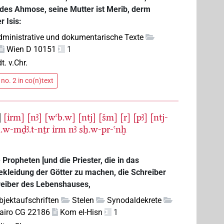
 des Ahmose, seine Mutter ist Merib, derm
 Isis:
dministrative und dokumentarische Texte
Wien D 10151
1
t. v.Chr.
no. 2 in co(n)text
[ı͗rm]
[nꜣ]
[wꜥb.w]
[ntj]
[šm]
[r]
[pꜣ]
[ntj-
.w-mḏꜣ.t-nṯr
ı͗rm
nꜣ
sẖ.w-pr-ꜥnḫ
Propheten [und die Priester, die in das
Bekleidung der Götter zu machen, die Schreiber
reiber des Lebenshauses,
bjektaufschriften
Stelen
Synodaldekrete
airo CG 22186
Kom el-Hisn
1