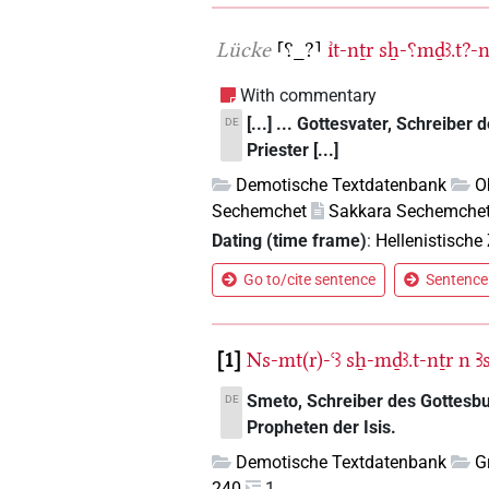
Lücke
⸢⸮_?⸣
ı͗t-nṯr
sẖ-⸮mḏꜣ.t?-n
With commentary
[...] ... Gottesvater, Schreibe
DE
Priester [...]
Demotische Textdatenbank
O
Sechemchet
Sakkara Sechemche
Dating (time frame)
:
Hellenistische 
Go to/cite sentence
Sentence 
1
Ns-mt(r)-ꜥꜣ
sẖ-mḏꜣ.t-nṯr
n
Ꜣ
Smeto, Schreiber des Gottesbu
DE
Propheten der Isis.
Demotische Textdatenbank
G
240
1