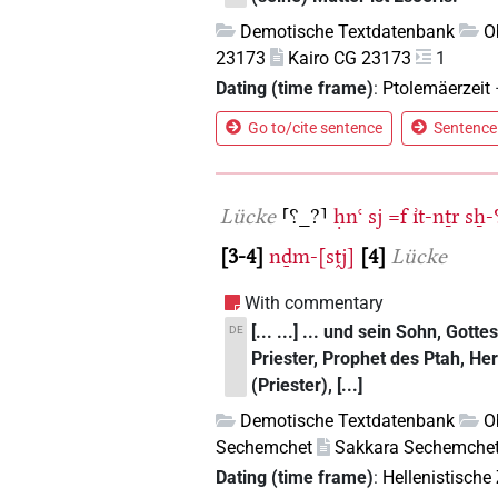
Demotische Textdatenbank
O
23173
Kairo CG 23173
1
Dating (time frame)
:
Ptolemäerzeit
Go to/cite sentence
Sentence 
Lücke
⸢⸮_?⸣
ḥnꜥ
sj
=f
ı͗t-nṯr
sẖ-
3-4
nḏm-[sṱj]
4
Lücke
With commentary
[... ...] ... und sein Sohn, Go
DE
Priester, Prophet des Ptah, Her
(Priester), [...]
Demotische Textdatenbank
O
Sechemchet
Sakkara Sechemche
Dating (time frame)
:
Hellenistische 