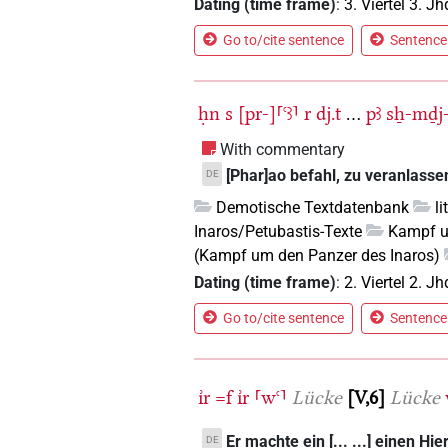
Dating (time frame)
:
3. Viertel 3. Jh
Go to/cite sentence
Sentence 
ḥn
s
[pr-]⸢ꜥꜣ⸣
r
dj.t
...
pꜣ
sẖ-mḏj
With commentary
[Phar]ao befahl, zu veranlassen
DE
Demotische Textdatenbank
l
Inaros/Petubastis-Texte
Kampf um
(Kampf um den Panzer des Inaros)
Dating (time frame)
:
2. Viertel 2. Jh
Go to/cite sentence
Sentence 
ı͗r
=f
ı͗r
⸢wꜥ⸣
Lücke
V,6
Lücke
Er machte ein [... ...] einen 
DE