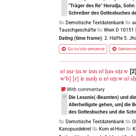
"Träger des Re" Horudja, Sohn
Schreiber des Gottesbuches der
Demotische Textdatenbank
a
Tauschgeschäfte
Wien D 10151
Dating (time frame)
:
2. Hälfte 5. Jhd
Go to/cite sentence
Sentence 
nꜣ
mr-šn.w
ı͗rm
nꜣ
ḥm-nṯr.w
2
wꜥb]
[r]
ı͗r
mnḫ
n
nꜣ
nṯr.w
nꜣ
sẖ
With commentary
Die Lesonis(-Beamten) und die 
DE
Allerheiligste gehen, um] die 
des Gottesbuches und die Sch
Demotische Textdatenbank
O
Kanopusdekret
Kom el-Hisn
K