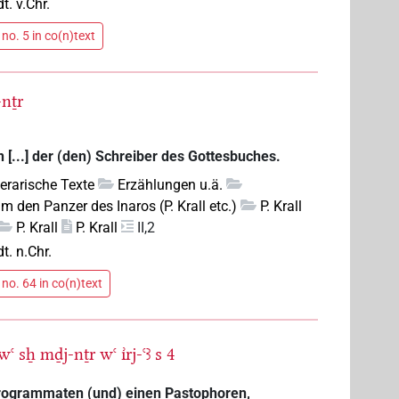
dt. v.Chr.
no. 5 in co(n)text
-nṯr
 [...] der (den) Schreiber des Gottesbuches.
iterarische Texte
Erzählungen u.ä.
 den Panzer des Inaros (P. Krall etc.)
P. Krall
P. Krall
P. Krall
II,2
dt. n.Chr.
no. 64 in co(n)text
wꜥ
sẖ
mḏj-nṯr
wꜥ
ı͗rj-ꜥꜣ
s
4
Hierogrammaten (und) einen Pastophoren,