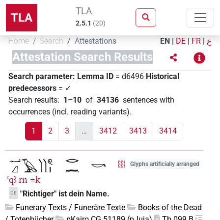
TLA
TLA
2.5.1
(
20
)
Home
Search
Attestations
EN
|
DE
|
FR
|
ع
Attestation Search Results
Search parameter:
Lemma ID
= d6496
Historical
predecessors
= ✓
Search results
:
1–10
of
34136
sentences with
occurrences (incl. reading variants)
.
1
2
3
…
3412
3413
3414
Glyphs artificially arranged
ꜥqꜣ
rn
=k
"Richtiger" ist dein Name.
DE
Funerary Texts / Funeräre Texte
Books of the Dead
/ Totenbücher
pKairo CG 51189 (pJuja)
Tb 099 B