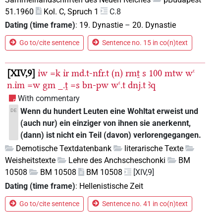
51.1960
Kol. C, Spruch 1
C.8
Dating (time frame)
:
19. Dynastie
–
20. Dynastie
Go to/cite sentence
Sentence no. 15 in co(n)text
XIV,9
ı͗w
=k
ı͗r
md.t-nfr.t
(n)
rmṯ
s
100
mtw
wꜥ
n.ı͗m
=w
gm
_.ṱ
=s
bn-pw
wꜥ.t
dnj.t
ꜣq
With commentary
Wenn du hundert Leuten eine Wohltat erweist und
DE
(auch nur) ein einziger von ihnen sie anerkennt,
(dann) ist nicht ein Teil (davon) verlorengegangen.
Demotische Textdatenbank
literarische Texte
Weisheitstexte
Lehre des Anchscheschonki
BM
10508
BM 10508
BM 10508
[XIV,9]
Dating (time frame)
:
Hellenistische Zeit
Go to/cite sentence
Sentence no. 41 in co(n)text