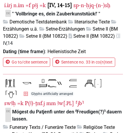
ı͗.ı͗rj
n.ı͗m
=f
pꜣj
=k
IV, 14-15
sp-n-ḥjq-(n-)sẖ
" 'Vollbringe es, dein Zauberkunststück!' "
DE
Demotische Textdatenbank
literarische Texte
Erzählungen u.ä.
Setne-Erzählungen
Setne II (BM
10822)
Setne II (BM 10822)
Setne II (BM 10822)
IV,14
Dating (time frame)
:
Hellenistische Zeit
Go to/cite sentence
Sentence no. 33 in co(n)text
Glyphs artificially arranged
swꜣḥ
=k
P(ꜣ)-ṯnf.j
mm
ꜣw[.
]
⸢jb⸣
PL
Mögest du Patjenfi unter den ⸢Freudigen(?)⸣ dauern
DE
lassen.
Funerary Texts / Funeräre Texte
Religiöse Texte