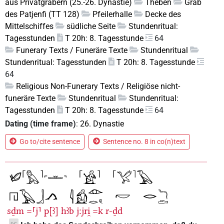
aus Privatgräbern (25.-26. Dynastie)
Theben
Grab
des Patjenfi (TT 128)
Pfeilerhalle
Decke des
Mittelschiffes
südliche Seite
Stundenritual:
Tagesstunden
T 20h: 8. Tagesstunde
64
Funerary Texts / Funeräre Texte
Stundenritual
Stundenritual: Tagesstunden
T 20h: 8. Tagesstunde
64
Religious Non-Funerary Texts / Religiöse nicht-
funeräre Texte
Stundenritual
Stundenritual:
Tagesstunden
T 20h: 8. Tagesstunde
64
Dating (time frame)
:
26. Dynastie
Go to/cite sentence
Sentence no. 8 in co(n)text
sḏm
=⸢j⸣
p[ꜣ]
hꜣb
j:jri̯
=k
r-ḏd