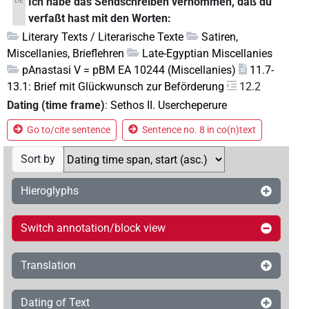
Ich habe das Sendschreiben vernommen, daß du
DE
verfaßt hast mit den Worten:
Literary Texts / Literarische Texte
Satiren,
Miscellanies, Brieflehren
Late-Egyptian Miscellanies
pAnastasi V = pBM EA 10244 (Miscellanies)
11.7-
13.1: Brief mit Glückwunsch zur Beförderung
12.2
Dating (time frame)
:
Sethos II. Usercheperure
Go to/cite sentence
Sentence no. 8 in co(n)text
Sort by
Hieroglyphs
Switch annotation/block view
Translation
Dating of Text