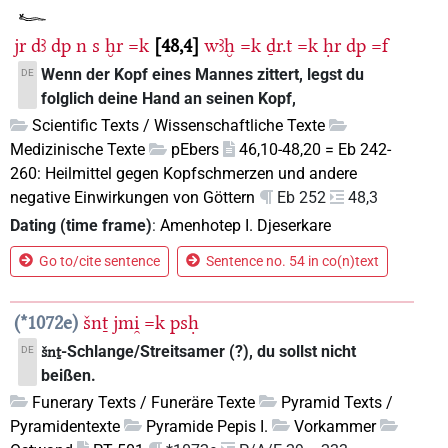
jr
dꜣ
dp
n
s
ḫr
=k
48,4
wꜣḫ
=k
ḏr.t
=k
ḥr
dp
=f
Wenn der Kopf eines Mannes zittert, legst du
DE
folglich deine Hand an seinen Kopf,
Scientific Texts / Wissenschaftliche Texte
Medizinische Texte
pEbers
46,10-48,20 = Eb 242-
260: Heilmittel gegen Kopfschmerzen und andere
negative Einwirkungen von Göttern
Eb 252
48,3
Dating (time frame)
:
Amenhotep I. Djeserkare
Go to/cite sentence
Sentence no. 54 in co(n)text
*1072e
šnṯ
jmi̯
=k
psḥ
-Schlange/Streitsamer (?), du sollst nicht
DE
šnṯ
beißen.
Funerary Texts / Funeräre Texte
Pyramid Texts /
Pyramidentexte
Pyramide Pepis I.
Vorkammer