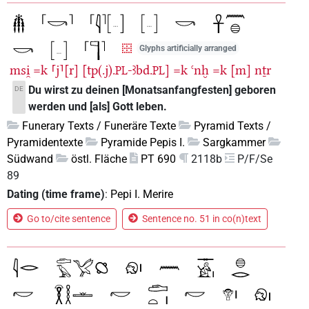
Glyphs artificially arranged
msi̯
=k
⸢j⸣[r]
[tp(.j).
-ꜣbd.
]
=k
ꜥnḫ
=k
[m]
nṯr
PL
PL
Du wirst zu deinen [Monatsanfangfesten] geboren
DE
werden und [als] Gott leben.
Funerary Texts / Funeräre Texte
Pyramid Texts /
Pyramidentexte
Pyramide Pepis I.
Sargkammer
Südwand
östl. Fläche
PT 690
2118b
P/F/Se
89
Dating (time frame)
:
Pepi I. Merire
Go to/cite sentence
Sentence no. 51 in co(n)text