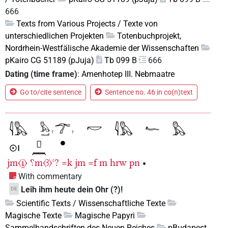
666
Texts from Various Projects / Texte von
unterschiedlichen Projekten
Totenbuchprojekt,
Nordrhein-Westfälische Akademie der Wissenschaften
pKairo CG 51189 (pJuja)
Tb 099 B
666
Dating (time frame)
:
Amenhotep III. Nebmaatre
Go to/cite sentence
Sentence no. 46 in co(n)text
jm〈i̯〉
⸮m〈ꜣ〉ꜥ?
=k
jm
=f
m
hrw
pn
•
With commentary
Leih ihm heute dein Ohr (?)!
DE
Scientific Texts / Wissenschaftliche Texte
Magische Texte
Magische Papyri
Sammelhandschriften des Neuen Reiches
pBudapest