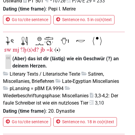
Ostwand
PT 501
*1072e
P/A/E 29 = 233
Dating (time frame)
:
Pepi I. Merire
Go to/cite sentence
Sentence no. 5 in co(n)text
sw
mj
⸮ḫ〈s〉d?
jb
=k
〈•〉
(Aber) das ist dir (lästig) wie ein Geschwür (?) an
DE
deinem Herzen.
Literary Texts / Literarische Texte
Satiren,
Miscellanies, Brieflehren
Late-Egyptian Miscellanies
pLansing = pBM EA 9994
Wiederbeschriftungsphase: Miscellanies
3,3-4,2: Der
faule Schreiber ist wie ein nutzloses Tier
3,10
Dating (time frame)
:
20. Dynastie
Go to/cite sentence
Sentence no. 18 in co(n)text