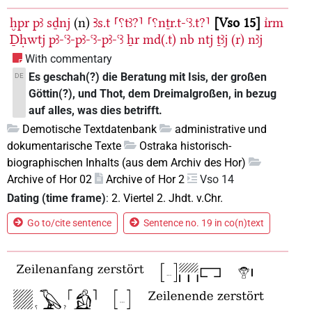
ḫpr
pꜣ
sḏnj
(n)
Ꜣs.t
⸢⸮tꜣ?⸣
⸢⸮nṯr.t-ꜥꜣ.t?⸣
Vso 15
ı͗rm
Ḏḥwtj
pꜣ-ꜥꜣ-pꜣ-ꜥꜣ-pꜣ-ꜥꜣ
ẖr
md(.t)
nb
ntj
ṯꜣj
(r)
nꜣj
With commentary
Es geschah(?) die Beratung mit Isis, der großen
DE
Göttin(?), und Thot, dem Dreimalgroßen, in bezug
auf alles, was dies betrifft.
Demotische Textdatenbank
administrative und
dokumentarische Texte
Ostraka historisch-
biographischen Inhalts (aus dem Archiv des Hor)
Archive of Hor 02
Archive of Hor 2
Vso 14
Dating (time frame)
:
2. Viertel 2. Jhdt. v.Chr.
Go to/cite sentence
Sentence no. 19 in co(n)text