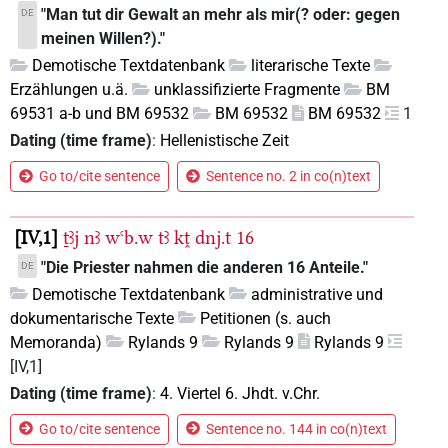
"Man tut dir Gewalt an mehr als mir(? oder: gegen
DE
meinen Willen?)."
Demotische Textdatenbank
literarische Texte
Erzählungen u.ä.
unklassifizierte Fragmente
BM
69531 a-b und BM 69532
BM 69532
BM 69532
1
Dating (time frame)
:
Hellenistische Zeit
Go to/cite sentence
Sentence no. 2 in co(n)text
IV,1
ṯꜣj
nꜣ
wꜥb.w
tꜣ
kṱ
dnj.t
16
"Die Priester nahmen die anderen 16 Anteile."
DE
Demotische Textdatenbank
administrative und
dokumentarische Texte
Petitionen (s. auch
Memoranda)
Rylands 9
Rylands 9
Rylands 9
[IV,1]
Dating (time frame)
:
4. Viertel 6. Jhdt. v.Chr.
Go to/cite sentence
Sentence no. 144 in co(n)text