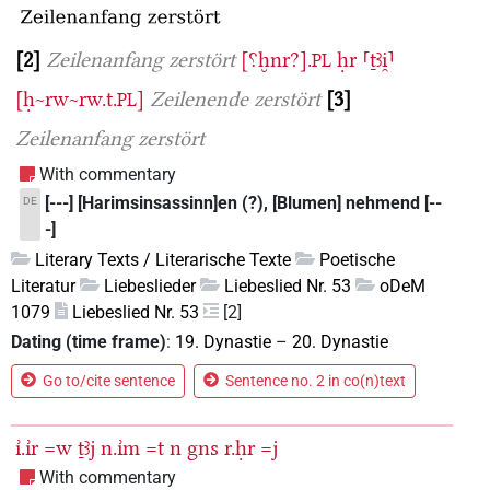
2
Zeilenanfang zerstört
[⸮ḫnr?].
ḥr
⸢ṯꜣi̯⸣
PL
[ḥ~rw~rw.t.
]
Zeilenende zerstört
3
PL
Zeilenanfang zerstört
With commentary
[---] [Harimsinsassinn]en (?), [Blumen] nehmend [--
DE
-]
Literary Texts / Literarische Texte
Poetische
Literatur
Liebeslieder
Liebeslied Nr. 53
oDeM
1079
Liebeslied Nr. 53
[2]
Dating (time frame)
:
19. Dynastie
–
20. Dynastie
Go to/cite sentence
Sentence no. 2 in co(n)text
ı͗.ı͗r
=w
ṯꜣj
n.ı͗m
=t
n
gns
r.ḥr
=j
With commentary