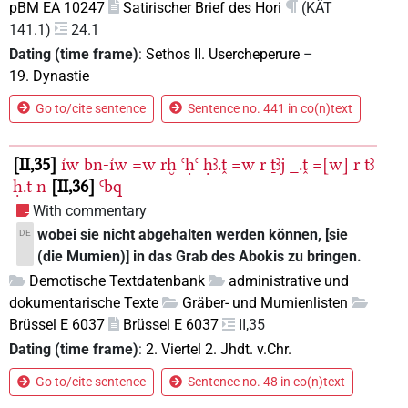
pBM EA 10247
Satirischer Brief des Hori
(KÄT
141.1)
24.1
Dating (time frame)
:
Sethos II. Usercheperure
–
19. Dynastie
Go to/cite sentence
Sentence no. 441 in co(n)text
II,35
ı͗w
bn-ı͗w
=w
rḫ
ꜥḥꜥ
ḥꜣ.ṱ
=w
r
ṯꜣj
_.ṱ
=[w]
r
tꜣ
ḥ.t
n
II,36
Ꜥbq
With commentary
wobei sie nicht abgehalten werden können, [sie
DE
(die Mumien)] in das Grab des Abokis zu bringen.
Demotische Textdatenbank
administrative und
dokumentarische Texte
Gräber- und Mumienlisten
Brüssel E 6037
Brüssel E 6037
II,35
Dating (time frame)
:
2. Viertel 2. Jhdt. v.Chr.
Go to/cite sentence
Sentence no. 48 in co(n)text