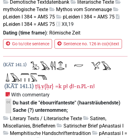
Demotische Textdatenbank
literarische Texte
mythologische Texte
Mythos vom Sonnenauge
pLeiden I 384 = AMS 75
pLeiden I 384 = AMS 75
pLeiden I 384 = AMS 75
XII,19
Dating (time frame)
:
Römische Zeit
Go to/cite sentence
Sentence no. 126 in co(n)text
KÄT 141.1
KÄT 141.1
ṯꜣi̯.y{ḥr}
=k
pꜣ
ḏꜣ~n.
~nꜣ
PL
With commentary
Du hast die "ébourrifanteste" (haarsträubendste)
DE
Sache (?) unternommen;
Literary Texts / Literarische Texte
Satiren,
Miscellanies, Brieflehren
Satirischer Brief pAnastasi I
Memphitische Handschriftentradition
pAnastasi I =