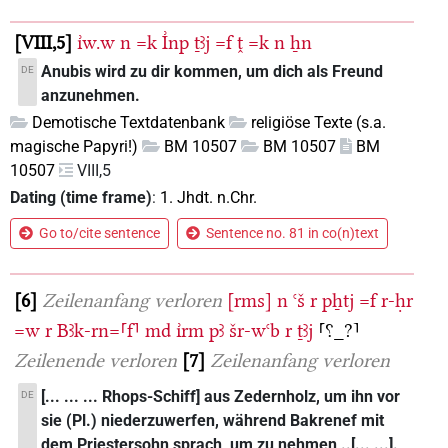
VIII,5
ı͗w.w
n
=k
I͗np
ṯꜣj
=f
ṱ
=k
n
ẖn
Anubis wird zu dir kommen, um dich als Freund
DE
anzunehmen.
Demotische Textdatenbank
religiöse Texte (s.a.
magische Papyri!)
BM 10507
BM 10507
BM
10507
VIII,5
Dating (time frame)
:
1. Jhdt. n.Chr.
Go to/cite sentence
Sentence no. 81 in co(n)text
6
Zeilenanfang verloren
[rms]
n
ꜥš
r
pẖtj
=f
r-ḥr
=w
r
Bꜣk-rn=⸢f⸣
md
ı͗rm
pꜣ
šr-wꜥb
r
ṯꜣj
⸢⸮_?⸣
Zeilenende verloren
7
Zeilenanfang verloren
[... ... ... Rhops-Schiff] aus Zedernholz, um ihn vor
DE
sie (Pl.) niederzuwerfen, während Bakrenef mit
dem Priestersohn sprach, um zu nehmen ..[... ...].