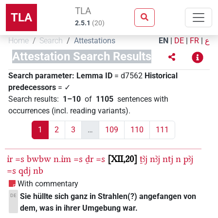
TLA
TLA
2.5.1
(
20
)
Home
Search
Attestations
EN
|
DE
|
FR
|
ع
Attestation Search Results
Search parameter:
Lemma ID
= d7562
Historical
predecessors
= ✓
Search results
:
1–10
of
1105
sentences with
occurrences (incl. reading variants)
.
1
2
3
…
109
110
111
ı͗r
=s
bwbw
n.ı͗m
=s
ḏr
=s
XII,20
ṯꜣj
nꜣj
ntj
n
pꜣj
=s
qdj
nb
With commentary
Sie hüllte sich ganz in Strahlen(?) angefangen von
DE
dem, was in ihrer Umgebung war.