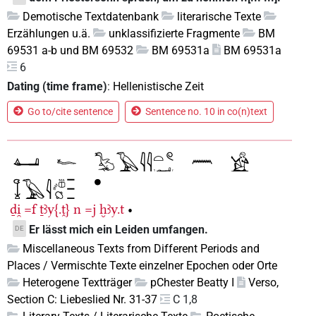
Demotische Textdatenbank
literarische Texte
Erzählungen u.ä.
unklassifizierte Fragmente
BM
69531 a-b und BM 69532
BM 69531a
BM 69531a
6
Dating (time frame)
:
Hellenistische Zeit
Go to/cite sentence
Sentence no. 10 in co(n)text
ḏi̯
=f
ṯꜣy{.ṱ}
n
=j
ḫꜣy.t
•
Er lässt mich ein Leiden umfangen.
DE
Miscellaneous Texts from Different Periods and
Places / Vermischte Texte einzelner Epochen oder Orte
Heterogene Textträger
pChester Beatty I
Verso,
Section C: Liebeslied Nr. 31-37
C 1,8