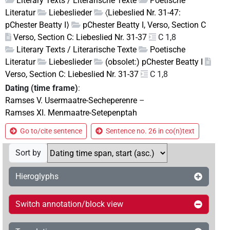
Literary Texts / Literarische Texte
Poetische
Literatur
Liebeslieder
〈Liebeslied Nr. 31-47:
pChester Beatty I⟩
pChester Beatty I, Verso, Section C
Verso, Section C: Liebeslied Nr. 31-37
C 1,8
Literary Texts / Literarische Texte
Poetische
Literatur
Liebeslieder
(obsolet:) pChester Beatty I
Verso, Section C: Liebeslied Nr. 31-37
C 1,8
Dating (time frame)
:
Ramses V. Usermaatre-Secheperenre
–
Ramses XI. Menmaatre-Setepenptah
Go to/cite sentence
Sentence no. 26 in co(n)text
Sort by
Hieroglyphs
Switch annotation/block view