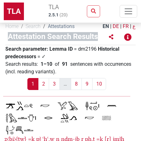
TLA
TLA
2.5.1
(
20
)
Home
Search
Attestations
EN
|
DE
|
FR
|
ع
Attestation Search Results
Search parameter:
Lemma ID
= dm2196
Historical
predecessors
= ✓
Search results
:
1–10
of
91
sentences with occurrences
(incl. reading variants)
.
1
2
3
…
8
9
10
z〈bi̯〉{tw}
=k
pꜣ
ꜥḥꜥ.w
n
nḏm-jb
r
pḥ.ṱ
=k
[r]
jmꜣḫ