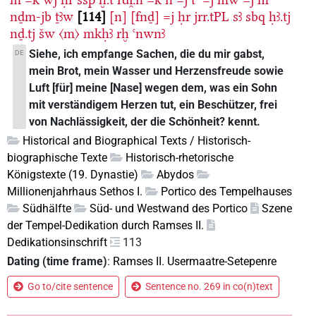
nḏm-jb
ṯꜣw
114
[n]
[fnḏ]
=j
ḥr
jrr.tPL
sꜣ
sbq
ḥꜣ.tj
nḏ.tj
šw
〈m〉
mkḥꜣ
rḫ
ꜥnwnꜣ
Siehe, ich empfange Sachen, die du mir gabst,
DE
mein Brot, mein Wasser und Herzensfreude sowie
Luft [für] meine [Nase] wegen dem, was ein Sohn
mit verständigem Herzen tut, ein Beschützer, frei
von Nachlässigkeit, der die Schönheit? kennt.
Historical and Biographical Texts / Historisch-
biographische Texte
Historisch-rhetorische
Königstexte (19. Dynastie)
Abydos
Millionenjahrhaus Sethos I.
Portico des Tempelhauses
Südhälfte
Süd- und Westwand des Portico
Szene
der Tempel-Dedikation durch Ramses II.
Dedikationsinschrift
113
Dating (time frame)
:
Ramses II. Usermaatre-Setepenre
Go to/cite sentence
Sentence no. 269 in co(n)text