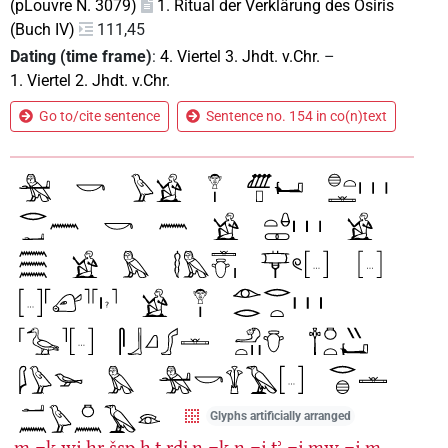
(pLouvre N. 3079)
1. Ritual der Verklärung des Osiris
(Buch IV)
111,45
Dating (time frame)
:
4. Viertel 3. Jhdt. v.Chr.
–
1. Viertel 2. Jhdt. v.Chr.
Go to/cite sentence
Sentence no. 154 in co(n)text
Glyphs artificially arranged
m
=k
wj
ḥr
šsp
ḫ.t
rdi̯.n
=k
n
=j
tʾ
=j
mw
=j
m