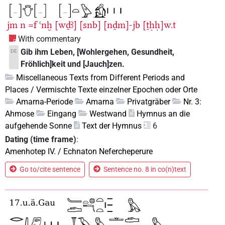
jm
n
=f
ꜥnḫ
[wḏꜣ]
[snb]
[nḏm]-jb
[ṯḥḥ]w.t
With commentary
Gib ihm Leben, [Wohlergehen, Gesundheit,
DE
Fröhlich]keit und [Jauch]zen.
Miscellaneous Texts from Different Periods and
Places / Vermischte Texte einzelner Epochen oder Orte
Amarna-Periode
Amarna
Privatgräber
Nr. 3:
Ahmose
Eingang
Westwand
Hymnus an die
aufgehende Sonne
Text der Hymnus
6
Dating (time frame)
:
Amenhotep IV. / Echnaton Nefercheperure
Go to/cite sentence
Sentence no. 8 in co(n)text