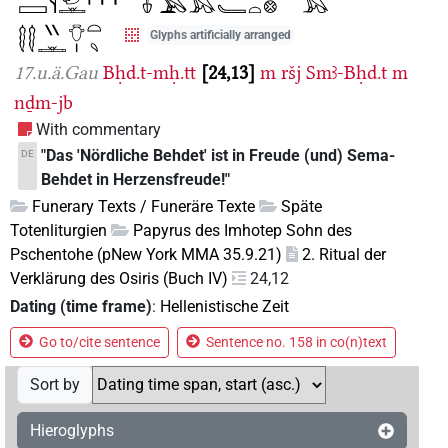
Glyphs artificially arranged
17.u.ä.Gau
Bḥd.t-mḥ.tt
24,13
m
ršj
Smꜣ-Bḥd.t
m
nḏm-jb
With commentary
"Das 'Nördliche Behdet' ist in Freude (und) Sema-
DE
Behdet in Herzensfreude!"
Funerary Texts / Funeräre Texte
Späte
Totenliturgien
Papyrus des Imhotep Sohn des
Pschentohe (pNew York MMA 35.9.21)
2. Ritual der
Verklärung des Osiris (Buch IV)
24,12
Dating (time frame)
:
Hellenistische Zeit
Go to/cite sentence
Sentence no. 158 in co(n)text
Sort by
Hieroglyphs