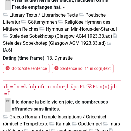
- Isis ist die Herrin der Macht, nachdem Osiris
Freude empfangen hat. -
Literary Texts / Literarische Texte
Poetische
Literatur
Götterhymnen
Religiöse Hymnen des
Mittleren Reiches
Hymnus an Min-Horus-der-Starke, I
Stele des Sobekhotep (Glasgow AGM 1923.33.ad)
Stele des Sobekhotep (Glasgow AGM 1923.33.ad)
[A.6]
Dating (time frame)
:
13. Dynastie
Go to/cite sentence
Sentence no. 11 in co(n)text
di̯
=f
n
=k
ꜥnḫ
nfr
m
nḏm-jb
šps.
ꜥšꜣ.
n(n)
jḏr
PL
PL
=f
Il te donne la belle vie en joie, de nombreuses
FR
offrandes sans limites.
Graeco-Roman Temple Inscriptions / Griechisch-
römische Tempeltexte
Karnak
Opettempel
murs
extérieurs
paroi sud
soubassement
2e reg