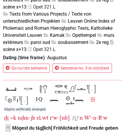
scène x+13
Opet 321.L
Texts from Various Projects / Texte von
unterschiedlichen Projekten
Leuven Online Index of
Ptolemaic and Roman Hieroglyphic Texts, Katholieke
Universiteit Leuven
Karnak
Opettempel
murs
extérieurs
paroi sud
soubassement
2e reg
scène x+13
Opet 321.L
Dating (time frame)
:
Augustus
Go to/cite sentence
Sentence no. 3 in co(n)text
Glyphs artificially arranged
ḏi̯
=k
nḏm-jb
rš.wt
rꜥw-[nb]
1Q
n
Wꜥ-n-Rꜥw
Mögest du täg[lich] Fröhlichkeit und Freude geben
DE