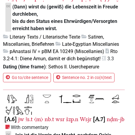
(Dann) wirst du (gewiß) die Lebenszeit in Freude
DE
durchleben,
bis du den Status eines Ehrwürdigen/Versorgten
erreicht haben wirst.
Literary Texts / Literarische Texte
Satiren,
Miscellanies, Brieflehren
Late-Egyptian Miscellanies
pAnastasi IV = pBM EA 10249 (Miscellanies)
Rto
3.2-4.1: Diene Amun, damit er dich begünstigt!
3.3
Dating (time frame)
:
Sethos II. Usercheperure
Go to/cite sentence
Sentence no. 2 in co(n)text
A.6
jw
ꜣs.t
〈m〉
nb.t
wsr
šzp.n
Wsjr
A.7
nḏm-jb
With commentary
DE