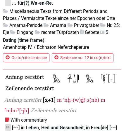
... für(?) Wa-en-Re.
Miscellaneous Texts from Different Periods and
Places / Vermischte Texte einzelner Epochen oder Orte
Amarna-Periode
Amarna
Privatgräber
Nr. 25:
Eje
Eingang
rechter Türpfosten
Gebete
5
Dating (time frame)
:
Amenhotep IV. / Echnaton Nefercheperure
Go to/cite sentence
Sentence no. 12 in co(n)text
Anfang zerstört
x+1
m
ꜥnḫ-(w)ḏꜣ-s(nb)
m
⸢nḏm⸣[-jb]
Zeilenende zerstört
With commentary
[---] in Leben, Heil und Gesundheit, in Freu[de] [---]
DE