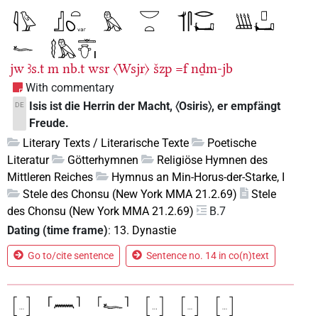
jw
ꜣs.t
m
nb.t
wsr
〈Wsjr〉
šzp
=f
nḏm-jb
With commentary
Isis ist die Herrin der Macht, 〈Osiris〉, er empfängt
DE
Freude.
Literary Texts / Literarische Texte
Poetische
Literatur
Götterhymnen
Religiöse Hymnen des
Mittleren Reiches
Hymnus an Min-Horus-der-Starke, I
Stele des Chonsu (New York MMA 21.2.69)
Stele
des Chonsu (New York MMA 21.2.69)
B.7
Dating (time frame)
:
13. Dynastie
Go to/cite sentence
Sentence no. 14 in co(n)text