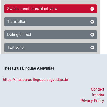
Switch annotation/block view
Translation
Dating of Text
Text editor
Thesaurus Linguae Aegyptiae
https://thesaurus-linguae-aegyptiae.de
Contact
Imprint
Privacy Policy