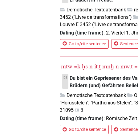
Demotische Textdatenbank
r
3452 ("Livre de transformations")
Louvre E 3452 ("Livre de transforma
Dating (time frame)
:
2. Viertel 1. Jh
Go to/cite sentence
Sentence 
mtw
=k
ḥs
n
ı͗t.ṱ
mnḫ
n
mw.t
=
Du bist ein Gepriesener des Vat
DE
Brüdern (und) Gefährten Belieb
Demotische Textdatenbank
O
"Horusstelen", "Parthenios-Stelen", 
31095
8
Dating (time frame)
:
Römische Zeit
Go to/cite sentence
Sentence 