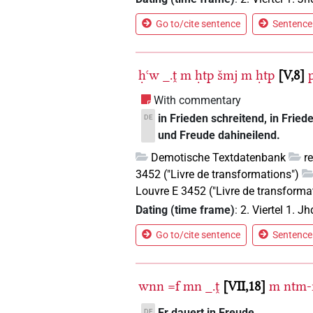
Go to/cite sentence
Sentence 
ḥꜥw
_.ṱ
m
ḥtp
šmj
m
ḥtp
V,8
With commentary
in Frieden schreitend, in Frie
DE
und Freude dahineilend.
Demotische Textdatenbank
r
3452 ("Livre de transformations")
Louvre E 3452 ("Livre de transforma
Dating (time frame)
:
2. Viertel 1. Jh
Go to/cite sentence
Sentence 
wnn
=f
mn
_.ṱ
VII,18
m
ntm-ı
Er dauert in Freude.
DE