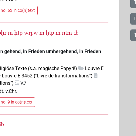
no. 63 in co(n)text
pẖr
m
ḥtp
wrj.w
m
ḥtp
m
ntm-ı͗b
den gehend, in Frieden umhergehend, in Frieden
eligiöse Texte (s.a. magische Papyri!)
Louvre E
Louvre E 3452 ("Livre de transformations")
tions")
V,7
dt. v.Chr.
no. 9 in co(n)text
͗b