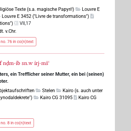
eligiöse Texte (s.a. magische Papyri!)
Louvre E
Louvre E 3452 ("Livre de transformations")
tions")
VII,17
dt. v.Chr.
no. 76 in co(n)text
f
nḏm-ı͗b
sn.w
ı͗rj-mšꜥ
ers, ein Trefflicher seiner Mutter, ein bei (seinen)
ter.
bjektaufschriften
Stelen
Kairo (s. auch unter
"Synodaldekrete")
Kairo CG 31095
Kairo CG
no. 8 in co(n)text