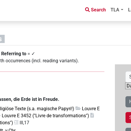
Search
TLA
L
s
6
Referring to
= ✓
th occurrences (incl. reading variants)
.
sen, die Erde ist in Freude.
eligiöse Texte (s.a. magische Papyri!)
Louvre E
Louvre E 3452 ("Livre de transformations")
tions")
III,17
dt. v.Chr.