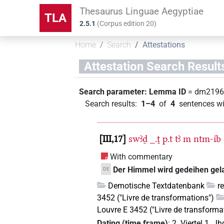
Thesaurus Linguae Aegyptiae
TLA
2.5.1
(
Corpus edition
20
)
Home
Search
Attestations
Attestation Search Result
Search parameter:
Lemma ID
= dm219
Search results
:
1–4
of
4
sentences wi
III,17
swꜣḏ
_.ṱ
p.t
tꜣ
m
ntm-ı͗b
With commentary
Der Himmel wird gedeihen gelas
DE
Demotische Textdatenbank
r
3452 ("Livre de transformations")
Louvre E 3452 ("Livre de transforma
Dating (time frame)
:
2. Viertel 1. Jh