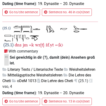
Dating (time frame)
:
19. Dynastie
–
20. Dynastie
Go to/cite sentence
Sentence no. 46 in co(n)text
25.1
25.1
dns
jm
=k
wr{t}
šf.yt
=〈k〉
With commentary
Sei gewichtig in dir (?), damit 〈dein〉 Ansehen groß
DE
ist.
Literary Texts / Literarische Texte
Weisheitslehren
Mittelägyptische Weisheitslehren
Die Lehre des
Cheti
oDeM 1013
Die Lehre des Cheti
(25.1)
vso, 4
Dating (time frame)
:
19. Dynastie
–
20. Dynastie
Go to/cite sentence
Sentence no. 13 in co(n)text