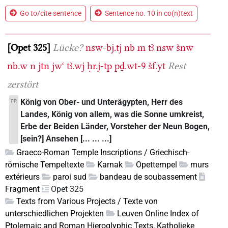
Go to/cite sentence
Sentence no. 10 in co(n)text
Opet 325
Lücke?
nsw-bj.tj
nb
m
tꜣ
nsw
šnw
nb.w
n
jtn
jwꜥ
tꜣ.wj
ḥr.j-tp
pḏ.wt-9
šf.yt
Rest
zerstört
König von Ober- und Unterägypten, Herr des
FR
Landes, König von allem, was die Sonne umkreist,
Erbe der Beiden Länder, Vorsteher der Neun Bogen,
[sein?] Ansehen [... ... ...]
Graeco-Roman Temple Inscriptions / Griechisch-
römische Tempeltexte
Karnak
Opettempel
murs
extérieurs
paroi sud
bandeau de soubassement
Fragment
Opet 325
Texts from Various Projects / Texte von
unterschiedlichen Projekten
Leuven Online Index of
Ptolemaic and Roman Hieroglyphic Texts, Katholieke