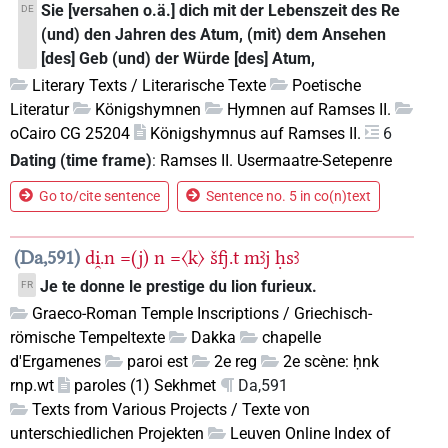
Sie [versahen o.ä.] dich mit der Lebenszeit des Re
DE
(und) den Jahren des Atum, (mit) dem Ansehen
[des] Geb (und) der Würde [des] Atum,
Literary Texts / Literarische Texte
Poetische
Literatur
Königshymnen
Hymnen auf Ramses II.
oCairo CG 25204
Königshymnus auf Ramses II.
6
Dating (time frame)
:
Ramses II. Usermaatre-Setepenre
Go to/cite sentence
Sentence no. 5 in co(n)text
Da,591
di̯.n
=(j)
n
=〈k〉
šfj.t
mꜣj
ḥsꜣ
Je te donne le prestige du lion furieux.
FR
Graeco-Roman Temple Inscriptions / Griechisch-
römische Tempeltexte
Dakka
chapelle
d'Ergamenes
paroi est
2e reg
2e scène: ḥnk
rnp.wt
paroles (1) Sekhmet
Da,591
Texts from Various Projects / Texte von
unterschiedlichen Projekten
Leuven Online Index of