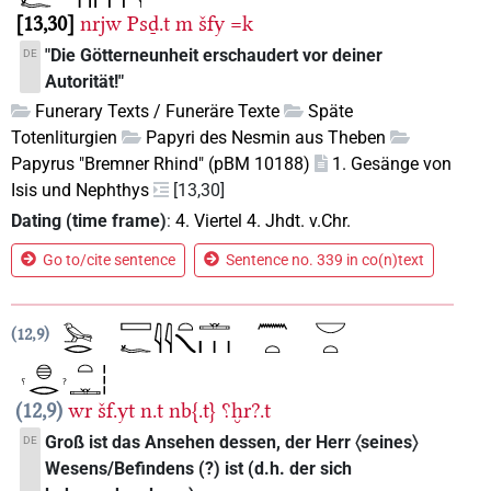
13,30
nrjw
Psḏ.t
m
šfy
=k
"Die Götterneunheit erschaudert vor deiner
DE
Autorität!"
Funerary Texts / Funeräre Texte
Späte
Totenliturgien
Papyri des Nesmin aus Theben
Papyrus "Bremner Rhind" (pBM 10188)
1. Gesänge von
Isis und Nephthys
[13,30]
Dating (time frame)
:
4. Viertel 4. Jhdt. v.Chr.
Go to/cite sentence
Sentence no. 339 in co(n)text
12,9
12,9
wr
šf.yt
n.t
nb{.t}
⸮ḫr?.t
Groß ist das Ansehen dessen, der Herr 〈seines〉
DE
Wesens/Befindens (?) ist (d.h. der sich