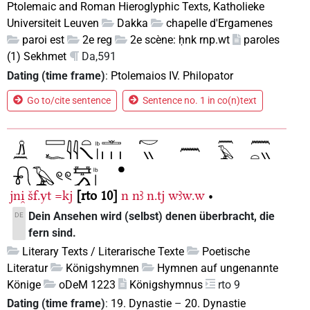
Ptolemaic and Roman Hieroglyphic Texts, Katholieke
Universiteit Leuven
Dakka
chapelle d'Ergamenes
paroi est
2e reg
2e scène: ḥnk rnp.wt
paroles
(1) Sekhmet
Da,591
Dating (time frame)
:
Ptolemaios IV. Philopator
Go to/cite sentence
Sentence no. 1 in co(n)text
jni̯
šf.yt
=kj
rto 10
n
nꜣ
n.tj
wꜣw.w
•
Dein Ansehen wird (selbst) denen überbracht, die
DE
fern sind.
Literary Texts / Literarische Texte
Poetische
Literatur
Königshymnen
Hymnen auf ungenannte
Könige
oDeM 1223
Königshymnus
rto 9
Dating (time frame)
:
19. Dynastie
–
20. Dynastie