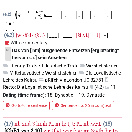
4,2
4,2
jw
{šꜥd}
〈šꜥ.t〉
[___]
[___]
[šf.yt]
=[f]
[•]
With commentary
Das von [ihm] ausgehende Entsetzen [ergibt/bringt
DE
hervor o.ä.] sein Ansehen.
Literary Texts / Literarische Texte
Weisheitslehren
Mittelägyptische Weisheitslehren
Die Loyalistische
Lehre des Kairsu
pRifeh = pLondon UC 32781
Recto: Die Loyalistische Lehre des Kairsu
(4,2)
11
Dating (time frame)
:
18. Dynastie
–
19. Dynastie
Go to/cite sentence
Sentence no. 26 in co(n)text
17
nb
snḏ
ꜥꜣ
hmh.
m
ḥꜣ.tj
tꜣ.
nb.wPL
18
PL
PL
ChB1 vso 2,10
wr
šf.yt
wsr
fꜣ.w
mj
Swtḫ-ḥr-tp-