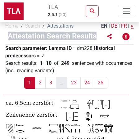
TLA
TLA
2.5.1
(
20
)
Home
Search
Attestations
EN
|
DE
|
FR
|
ع
Attestation Search Results
Search parameter:
Lemma ID
= dm228
Historical
predecessors
= ✓
Search results
:
1–10
of
249
sentences with occurrences
(incl. reading variants)
.
1
2
3
…
23
24
25