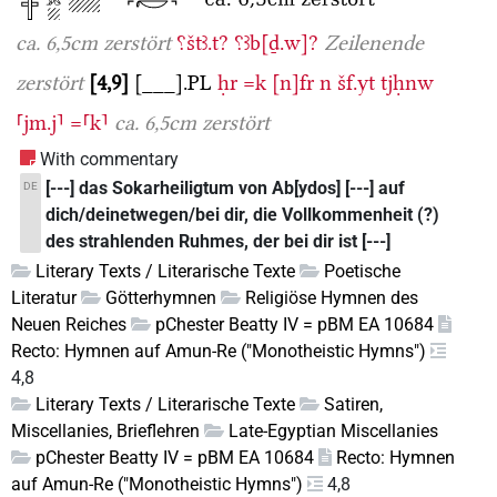
ca. 6,5cm zerstört
⸮štꜣ.t?
⸮ꜣb[ḏ.w]?
Zeilenende
zerstört
4,9
[___].PL
ḥr
=k
[n]fr
n
šf.yt
tjḥnw
⸢jm.j⸣
=⸢k⸣
ca. 6,5cm zerstört
With commentary
[---] das Sokarheiligtum von Ab[ydos] [---] auf
DE
dich/deinetwegen/bei dir, die Vollkommenheit (?)
des strahlenden Ruhmes, der bei dir ist [---]
Literary Texts / Literarische Texte
Poetische
Literatur
Götterhymnen
Religiöse Hymnen des
Neuen Reiches
pChester Beatty IV = pBM EA 10684
Recto: Hymnen auf Amun-Re ("Monotheistic Hymns")
4,8
Literary Texts / Literarische Texte
Satiren,
Miscellanies, Brieflehren
Late-Egyptian Miscellanies
pChester Beatty IV = pBM EA 10684
Recto: Hymnen
auf Amun-Re ("Monotheistic Hymns")
4,8