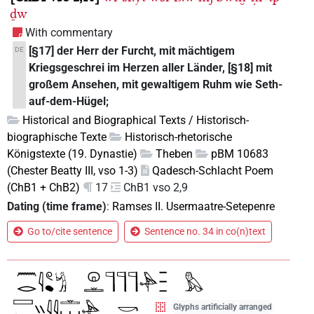
ḏw
With commentary
[§17] der Herr der Furcht, mit mächtigem
DE
Kriegsgeschrei im Herzen aller Länder, [§18] mit
großem Ansehen, mit gewaltigem Ruhm wie Seth-
auf-dem-Hügel;
Historical and Biographical Texts / Historisch-
biographische Texte
Historisch-rhetorische
Königstexte (19. Dynastie)
Theben
pBM 10683
(Chester Beatty III, vso 1-3)
Qadesch-Schlacht Poem
(ChB1 + ChB2)
17
ChB1 vso 2,9
Dating (time frame)
:
Ramses II. Usermaatre-Setepenre
Go to/cite sentence
Sentence no. 34 in co(n)text
Glyphs artificially arranged