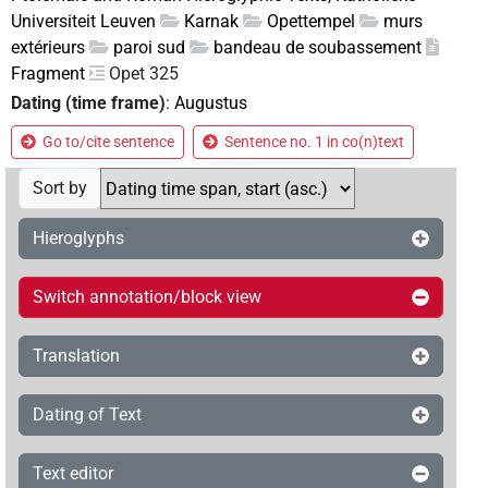
Universiteit Leuven
Karnak
Opettempel
murs
extérieurs
paroi sud
bandeau de soubassement
Fragment
Opet 325
Dating (time frame)
:
Augustus
Go to/cite sentence
Sentence no. 1 in co(n)text
Sort by
Hieroglyphs
Switch annotation/block view
Translation
Dating of Text
Text editor