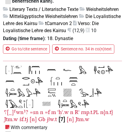
beherrschen kann).
Literary Texts / Literarische Texte
Weisheitslehren
Mittelägyptische Weisheitslehren
Die Loyalistische
Lehre des Kairsu
tCarnarvon 2
Verso: Die
Loyalistische Lehre des Kairsu
(12,9)
10
Dating (time frame)
:
18. Dynastie
Go to/cite sentence
Sentence no. 34 in co(n)text
⸮[_]⸢wn⸣?
=sn
n
=f
m
ꜥḥꜥ.w
n
Rꜥ
rnp.t.
n{n.t}
PL
Jtm.w
šf.tj
[n]
Gb
jꜣw.t
7
[n]
Jtm.w
With commentary