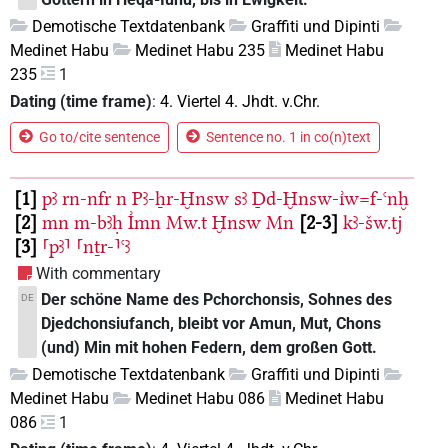
Demotische Textdatenbank
Graffiti und Dipinti
Medinet Habu
Medinet Habu 235
Medinet Habu
235
1
Dating (time frame)
:
4. Viertel 4. Jhdt. v.Chr.
Go to/cite sentence
Sentence no. 1 in co(n)text
1
pꜣ
rn-nfr
n
Pꜣ-ẖr-Ḫnsw
sꜣ
Ḏd-Ḫnsw-ı͗w=f-ꜥnḫ
2
mn
m-bꜣḥ
I͗mn
Mw.t
Ḫnsw
Mn
2-3
kꜣ-šw.tj
3
⸢pꜣ⸣
⸢nṯr-⸣ꜥꜣ
With commentary
Der schöne Name des Pchorchonsis, Sohnes des
DE
Djedchonsiufanch, bleibt vor Amun, Mut, Chons
(und) Min mit hohen Federn, dem großen Gott.
Demotische Textdatenbank
Graffiti und Dipinti
Medinet Habu
Medinet Habu 086
Medinet Habu
086
1