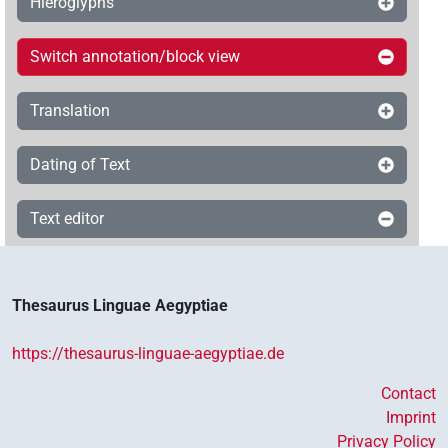
Hieroglyphs
Switch annotation/block view
Translation
Dating of Text
Text editor
Thesaurus Linguae Aegyptiae
https://thesaurus-linguae-aegyptiae.de
Contact
Imprint
Privacy Policy