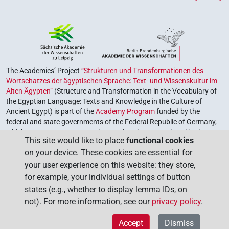
The Academies’ Project
“Strukturen und Transformationen des
Wortschatzes der ägyptischen Sprache: Text- und Wissenskultur im
Alten Ägypten”
(Structure and Transformation in the Vocabulary of
the Egyptian Language: Texts and Knowledge in the Culture of
Ancient Egypt) is part of the
Academy Program
funded by the
federal and state governments of the Federal Republic of Germany,
which serves to preserve, retrieve and explore our cultural heritage.
This site would like to place
functional cookies
The program is coordinated by the
Union of the German Academies
on your device. These cookies are essential for
of Sciences and Humanities
.
your user experience on this website: they store,
for example, your individual settings of button
states (e.g., whether to display lemma IDs, on
not). For more information, see our
privacy policy
.
Accept
Dismiss