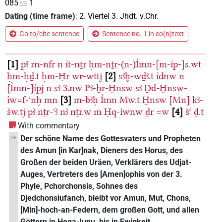
085
1
Dating (time frame)
:
2. Viertel 3. Jhdt. v.Chr.
Go to/cite sentence
Sentence no. 1 in co(n)text
1
pꜣ
rn-nfr
n
ı͗t-nṯr
ḥm-nṯr-(n-)I͗mn-[m-ı͗p-]s.wt
ḥm-ḥḏ.t
ḥm-Ḥr
wr-wttj
2
sꜣḫ-wḏꜣ.t
ı͗dnw
n
[I͗mn-]ı͗pj
n
sꜣ
3.nw
Pꜣ-ẖr-Ḫnsw
sꜣ
Ḏd-Ḫnsw-
ı͗w=f-ꜥnḫ
mn
3
m-bꜣḥ
I͗mn
Mw.t
Ḫnsw
[Mn]
kꜣ-
šw.tj
pꜣ
nṯr-ꜥꜣ
nꜣ
nṯr.w
m
Ḥq-ı͗wnw
ḏr
=w
4
šꜥ
ḏ.t
With commentary
Der schöne Name des Gottesvaters und Propheten
DE
des Amun [in Kar]nak, Dieners des Horus, des
Großen der beiden Uräen, Verklärers des Udjat-
Auges, Vertreters des [Amen]ophis von der 3.
Phyle, Pchorchonsis, Sohnes des
Djedchonsiufanch, bleibt vor Amun, Mut, Chons,
[Min]-hoch-an-Federn, dem großen Gott, und allen
Göttern in Heqa-Iunu, bis in Ewigkeit.