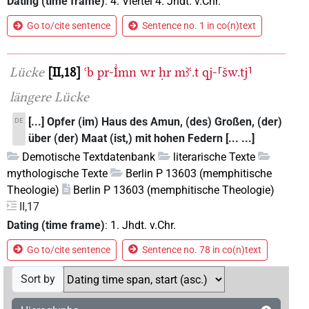
Dating (time frame)
:
4. Viertel 4. Jhdt. v.Chr.
Go to/cite sentence
Sentence no. 1 in co(n)text
Lücke
II,18
ꜥb
pr-I͗mn
wr
ḥr
mꜣꜥ.t
qj-⸢šw.tj⸣
längere Lücke
[...] Opfer (im) Haus des Amun, (des) Großen, (der)
DE
über (der) Maat (ist,) mit hohen Federn [... ...]
Demotische Textdatenbank
literarische Texte
mythologische Texte
Berlin P 13603 (memphitische
Theologie)
Berlin P 13603 (memphitische Theologie)
II,17
Dating (time frame)
:
1. Jhdt. v.Chr.
Go to/cite sentence
Sentence no. 78 in co(n)text
Sort by