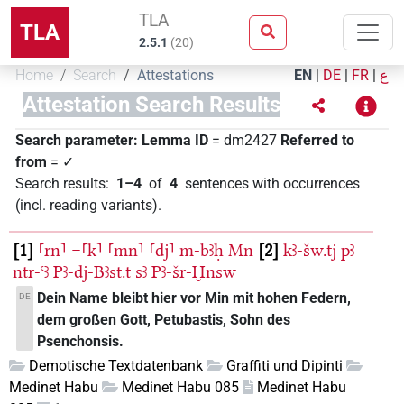
TLA
TLA
2.5.1
(
20
)
Home
Search
Attestations
EN
|
DE
|
FR
|
ع
Attestation Search Results
Search parameter:
Lemma ID
= dm2427
Referred to
from
= ✓
Search results
:
1–4
of
4
sentences with occurrences
(incl. reading variants)
.
1
⸢rn⸣
=⸢k⸣
⸢mn⸣
⸢dj⸣
m-bꜣḥ
Mn
2
kꜣ-šw.tj
pꜣ
nṯr-ꜥꜣ
Pꜣ-dj-Bꜣst.t
sꜣ
Pꜣ-šr-Ḫnsw
Dein Name bleibt hier vor Min mit hohen Federn,
DE
dem großen Gott, Petubastis, Sohn des
Psenchonsis.
Demotische Textdatenbank
Graffiti und Dipinti
Medinet Habu
Medinet Habu 085
Medinet Habu