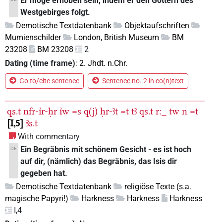
Er möge erhoben sein, indem er den Göttern des
Westgebirges folgt.
Demotische Textdatenbank
Objektaufschriften
Mumienschilder
London, British Museum
BM
23208
BM 23208
2
Dating (time frame)
:
2. Jhdt. n.Chr.
Go to/cite sentence
Sentence no. 2 in co(n)text
qs.t
nfr-ı͗r-ḥr
ı͗w
=s
q(j)
ḥr-ꜣt
=t
tꜣ
qs.t
r:_
tw
n
=t
I,5
Ꜣs.t
With commentary
Ein Begräbnis mit schönem Gesicht - es ist hoch
DE
auf dir, (nämlich) das Begräbnis, das Isis dir
gegeben hat.
Demotische Textdatenbank
religiöse Texte (s.a.
magische Papyri!)
Harkness
Harkness
Harkness
I,4