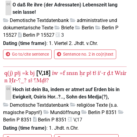
O daß Re ihre (der Adressaten) Lebenszeit lang
DE
sein lasse!
Demotische Textdatenbank
administrative und
dokumentarische Texte
Briefe
Berlin
Berlin P
15527
Berlin P 15527
3
Dating (time frame)
:
1. Viertel 2. Jhdt. v.Chr.
Go to/cite sentence
Sentence no. 2 in co(n)text
q(j)
pꜣj
=k
bj
V,18
ı͗w
=f
snsn
ḥr
pꜣ
tꜣ
šꜥ-r
ḏ.t
Wsı͗r
n
Ḥr-⸮_?
sꜣ
⸮Mḏꜣ?
Hoch ist dein Ba, indem er atmet auf Erden bis in
DE
Ewigkeit, Osiris Hor..?.., Sohn des Medja(?),
Demotische Textdatenbank
religiöse Texte (s.a.
magische Papyri!)
Mundöffnung
Berlin P 8351
Berlin P 8351
Berlin P 8351
V,17
Dating (time frame)
:
1. Jhdt. n.Chr.