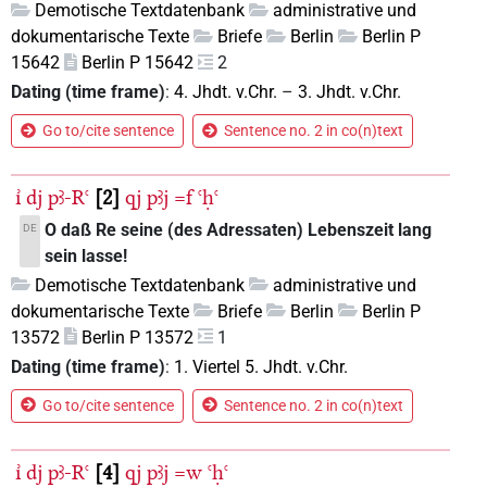
Demotische Textdatenbank
administrative und
dokumentarische Texte
Briefe
Berlin
Berlin P
15642
Berlin P 15642
2
Dating (time frame)
:
4. Jhdt. v.Chr.
–
3. Jhdt. v.Chr.
Go to/cite sentence
Sentence no. 2 in co(n)text
ı͗
dj
pꜣ-Rꜥ
2
qj
pꜣj
=f
ꜥḥꜥ
O daß Re seine (des Adressaten) Lebenszeit lang
DE
sein lasse!
Demotische Textdatenbank
administrative und
dokumentarische Texte
Briefe
Berlin
Berlin P
13572
Berlin P 13572
1
Dating (time frame)
:
1. Viertel 5. Jhdt. v.Chr.
Go to/cite sentence
Sentence no. 2 in co(n)text
ı͗
dj
pꜣ-Rꜥ
4
qj
pꜣj
=w
ꜥḥꜥ