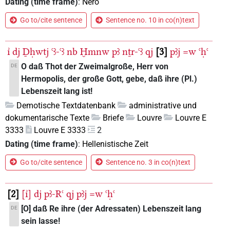
Dating (time frame)
:
Nero
Go to/cite sentence
Sentence no. 10 in co(n)text
ı͗
dj
Ḏḥwtj
ꜥꜣ-ꜥꜣ
nb
Ḫmnw
pꜣ
nṯr-ꜥꜣ
qj
3
pꜣj
=w
ꜥḥꜥ
O daß Thot der Zweimalgroße, Herr von
DE
Hermopolis, der große Gott, gebe, daß ihre (Pl.)
Lebenszeit lang ist!
Demotische Textdatenbank
administrative und
dokumentarische Texte
Briefe
Louvre
Louvre E
3333
Louvre E 3333
2
Dating (time frame)
:
Hellenistische Zeit
Go to/cite sentence
Sentence no. 3 in co(n)text
2
[ı͗]
dj
pꜣ-Rꜥ
qj
pꜣj
=w
ꜥḥꜥ
[O] daß Re ihre (der Adressaten) Lebenszeit lang
DE
sein lasse!