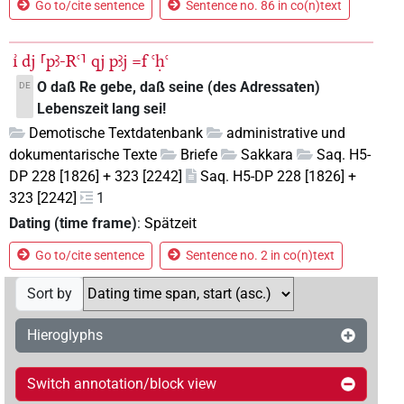
Go to/cite sentence
Sentence no. 86 in co(n)text
ı͗
dj
⸢pꜣ-Rꜥ⸣
qj
pꜣj
=f
ꜥḥꜥ
O daß Re gebe, daß seine (des Adressaten)
DE
Lebenszeit lang sei!
Demotische Textdatenbank
administrative und
dokumentarische Texte
Briefe
Sakkara
Saq. H5-
DP 228 [1826] + 323 [2242]
Saq. H5-DP 228 [1826] +
323 [2242]
1
Dating (time frame)
:
Spätzeit
Go to/cite sentence
Sentence no. 2 in co(n)text
Sort by
Hieroglyphs
Switch annotation/block view