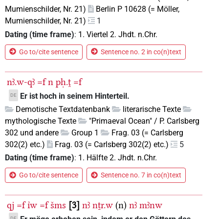
Mumienschilder, Nr. 21)
Berlin P 10628 (= Möller,
Mumienschilder, Nr. 21)
1
Dating (time frame)
:
1. Viertel 2. Jhdt. n.Chr.
Go to/cite sentence
Sentence no. 2 in co(n)text
nꜣ.w-qꜣ
=f
n
pḥ.ṱ
=f
Er ist hoch in seinem Hinterteil.
DE
Demotische Textdatenbank
literarische Texte
mythologische Texte
"Primaeval Ocean" / P. Carlsberg
302 und andere
Group 1
Frag. 03 (= Carlsberg
302(2) etc.)
Frag. 03 (= Carlsberg 302(2) etc.)
5
Dating (time frame)
:
1. Hälfte 2. Jhdt. n.Chr.
Go to/cite sentence
Sentence no. 7 in co(n)text
qj
=f
ı͗w
=f
šms
3
nꜣ
nṯr.w
(n)
nꜣ
mꜣnw
DE