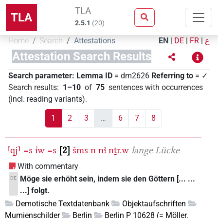
TLA
TLA
2.5.1
(
20
)
Home
Search
Attestations
EN
|
DE
|
FR
|
ع
Attestation Search Results
Search parameter:
Lemma ID
= dm2626
Referring to
= ✓
Search results
:
1–10
of
75
sentences with occurrences
(incl. reading variants)
.
1
2
3
…
6
7
8
⸢qj⸣
=s
ı͗w
=s
2
šms
n
nꜣ
nṯr.w
lange Lücke
With commentary
Möge sie erhöht sein, indem sie den Göttern [... ...
DE
...] folgt.
Demotische Textdatenbank
Objektaufschriften
Mumienschilder
Berlin
Berlin P 10628 (= Möller,