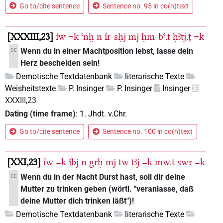
Go to/cite sentence
Sentence no. 95 in co(n)text
XXXIII,23
ı͗w
=k
ꜥnḫ
n
ı͗r-sh̭j
mj
ḫm-bꜥ.t
ḥꜣtj.ṱ
=k
Wenn du in einer Machtposition lebst, lasse dein
DE
Herz bescheiden sein!
Demotische Textdatenbank
literarische Texte
Weisheitstexte
P. Insinger
P. Insinger
Insinger
XXXIII,23
Dating (time frame)
:
1. Jhdt. v.Chr.
Go to/cite sentence
Sentence no. 100 in co(n)text
XXI,23
ı͗w
=k
ꜣbj
n
grḥ
mj
tw
tꜣj
=k
mw.t
swr
=k
Wenn du in der Nacht Durst hast, soll dir deine
DE
Mutter zu trinken geben (wörtl. "veranlasse, daß
deine Mutter dich trinken läßt")!
Demotische Textdatenbank
literarische Texte