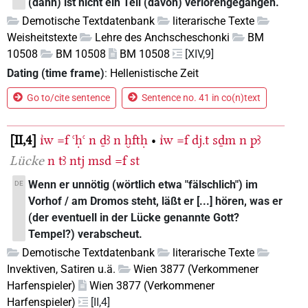
(dann) ist nicht ein Teil (davon) verlorengegangen.
Demotische Textdatenbank
literarische Texte
Weisheitstexte
Lehre des Anchscheschonki
BM
10508
BM 10508
BM 10508
[XIV,9]
Dating (time frame)
:
Hellenistische Zeit
Go to/cite sentence
Sentence no. 41 in co(n)text
II,4
ı͗w
=f
ꜥḥꜥ
n
ḏꜣ
n
ḫftḥ
•
ı͗w
=f
dj.t
sḏm
n
pꜣ
Lücke
n
tꜣ
ntj
msd
=f
st
Wenn er unnötig (wörtlich etwa "fälschlich") im
DE
Vorhof / am Dromos steht, läßt er [...] hören, was er
(der eventuell in der Lücke genannte Gott?
Tempel?) verabscheut.
Demotische Textdatenbank
literarische Texte
Invektiven, Satiren u.ä.
Wien 3877 (Verkommener
Harfenspieler)
Wien 3877 (Verkommener
Harfenspieler)
[II,4]