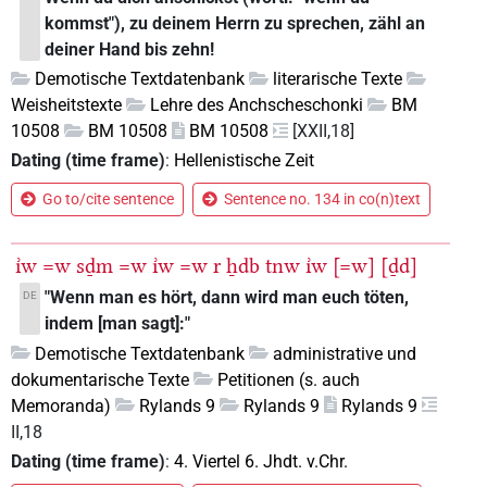
kommst"), zu deinem Herrn zu sprechen, zähl an
deiner Hand bis zehn!
Demotische Textdatenbank
literarische Texte
Weisheitstexte
Lehre des Anchscheschonki
BM
10508
BM 10508
BM 10508
[XXII,18]
Dating (time frame)
:
Hellenistische Zeit
Go to/cite sentence
Sentence no. 134 in co(n)text
ı͗w
=w
sḏm
=w
ı͗w
=w
r
ẖdb
tnw
ı͗w
[=w]
[ḏd]
"Wenn man es hört, dann wird man euch töten,
DE
indem [man sagt]:"
Demotische Textdatenbank
administrative und
dokumentarische Texte
Petitionen (s. auch
Memoranda)
Rylands 9
Rylands 9
Rylands 9
II,18
Dating (time frame)
:
4. Viertel 6. Jhdt. v.Chr.