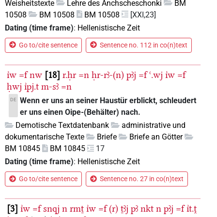
Weisheitstexte
Lehre des Anchscheschonki
BM
10508
BM 10508
BM 10508
[XXI,23]
Dating (time frame)
:
Hellenistische Zeit
Go to/cite sentence
Sentence no. 112 in co(n)text
ı͗w
=f
nw
18
r.ḥr
=n
ḥr-rꜣ-(n)
pꜣj
=f
ꜥ.wj
ı͗w
=f
ḥwj
ı͗pj.t
m-sꜣ
=n
Wenn er uns an seiner Haustür erblickt, schleudert
DE
er uns einen Oipe-(Behälter) nach.
Demotische Textdatenbank
administrative und
dokumentarische Texte
Briefe
Briefe an Götter
BM 10845
BM 10845
17
Dating (time frame)
:
Hellenistische Zeit
Go to/cite sentence
Sentence no. 27 in co(n)text
3
ı͗w
=f
snqj
n
rmṯ
ı͗w
=f
(r)
ṯꜣj
pꜣ
nkt
n
pꜣj
=f
ı͗t.ṱ