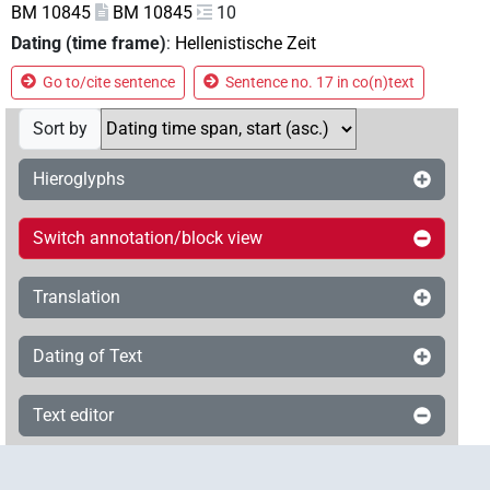
BM 10845
BM 10845
10
Dating (time frame)
:
Hellenistische Zeit
Go to/cite sentence
Sentence no. 17 in co(n)text
Sort by
Hieroglyphs
Switch annotation/block view
Translation
Dating of Text
Text editor