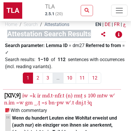
TLA
TLA
2.5.1
(
20
)
Home
Search
Attestations
EN
|
DE
|
FR
|
ع
Attestation Search Results
Search parameter:
Lemma ID
= dm27
Referred to from
=
✓
Search results
:
1–10
of
112
sentences with occurrences
(incl. reading variants)
.
1
2
3
…
10
11
12
XIV,9
ı͗w
=k
ı͗r
md.t-nfr.t
(n)
rmṯ
s
100
mtw
wꜥ
n.ı͗m
=w
gm
_.ṱ
=s
bn-pw
wꜥ.t
dnj.t
ꜣq
With commentary
Wenn du hundert Leuten eine Wohltat erweist und
DE
(auch nur) ein einziger von ihnen sie anerkennt,