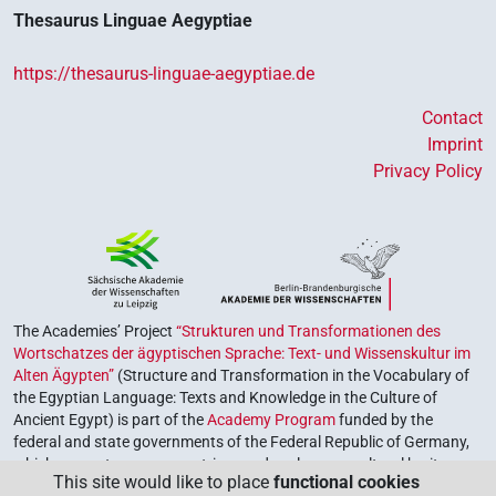
Thesaurus Linguae Aegyptiae
https://thesaurus-linguae-aegyptiae.de
Contact
Imprint
Privacy Policy
The Academies’ Project
“Strukturen und Transformationen des
Wortschatzes der ägyptischen Sprache: Text- und Wissenskultur im
Alten Ägypten”
(Structure and Transformation in the Vocabulary of
the Egyptian Language: Texts and Knowledge in the Culture of
Ancient Egypt) is part of the
Academy Program
funded by the
federal and state governments of the Federal Republic of Germany,
which serves to preserve, retrieve and explore our cultural heritage.
This site would like to place
functional cookies
The program is coordinated by the
Union of the German Academies