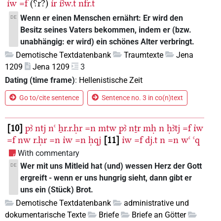
ı͗w
=f
(⸮r?)
ı͗r
ı͗ꜣw.t
nfr.t
Wenn er einen Menschen ernährt: Er wird den
DE
Besitz seines Vaters bekommen, indem er (bzw.
unabhängig: er wird) ein schönes Alter verbringt.
Demotische Textdatenbank
Traumtexte
Jena
1209
Jena 1209
3
Dating (time frame)
:
Hellenistische Zeit
Go to/cite sentence
Sentence no. 3 in co(n)text
10
pꜣ
ntj
nꜥ
ẖr.r.ḥr
=n
mtw
pꜣ
nṯr
mḥ
n
ḥꜣtj
=f
ı͗w
=f
nw
r.ḥr
=n
ı͗w
=n
ḥqj
11
ı͗w
=f
dj.t
n
=n
wꜥ
ꜥq
With commentary
Wer mit uns Mitleid hat (und) wessen Herz der Gott
DE
ergreift - wenn er uns hungrig sieht, dann gibt er
uns ein (Stück) Brot.
Demotische Textdatenbank
administrative und
dokumentarische Texte
Briefe
Briefe an Götter