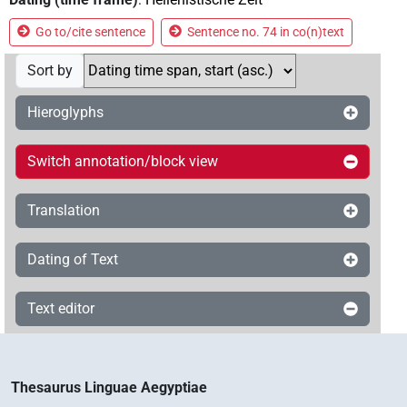
Go to/cite sentence
Sentence no. 74 in co(n)text
Sort by
Hieroglyphs
Switch annotation/block view
Translation
Dating of Text
Text editor
Thesaurus Linguae Aegyptiae