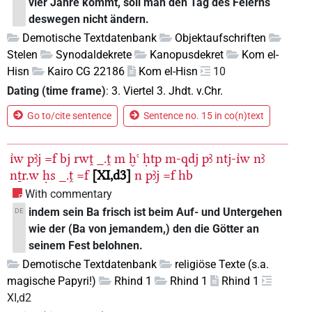
vier Jahre kommt, soll man den Tag des Feierns
deswegen nicht ändern.
Demotische Textdatenbank
Objektaufschriften
Stelen
Synodaldekrete
Kanopusdekret
Kom el-
Hisn
Kairo CG 22186
Kom el-Hisn
10
Dating (time frame)
:
3. Viertel 3. Jhdt. v.Chr.
Go to/cite sentence
Sentence no. 15 in co(n)text
ı͗w
pꜣj
=f
bj
rwṱ
_.ṱ
m
ḫꜥ
ḥtp
m-qdj
pꜣ
ntj-ı͗w
nꜣ
nṯr.w
ḥs
_.ṱ
=f
XI,d3
n
pꜣj
=f
hb
With commentary
indem sein Ba frisch ist beim Auf- und Untergehen
DE
wie der (Ba von jemandem,) den die Götter an
seinem Fest belohnen.
Demotische Textdatenbank
religiöse Texte (s.a.
magische Papyri!)
Rhind 1
Rhind 1
Rhind 1
XI,d2