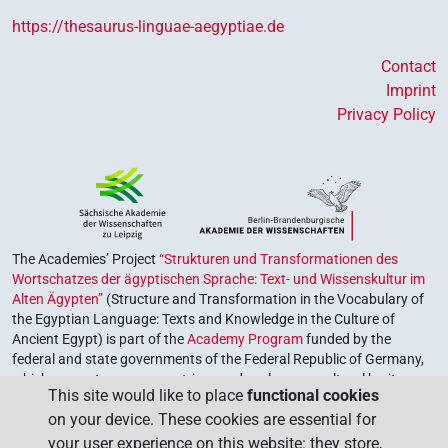
https://thesaurus-linguae-aegyptiae.de
Contact
Imprint
Privacy Policy
The Academies’ Project
“Strukturen und Transformationen des
Wortschatzes der ägyptischen Sprache: Text- und Wissenskultur im
Alten Ägypten”
(Structure and Transformation in the Vocabulary of
the Egyptian Language: Texts and Knowledge in the Culture of
Ancient Egypt) is part of the
Academy Program
funded by the
federal and state governments of the Federal Republic of Germany,
which serves to preserve, retrieve and explore our cultural heritage.
This site would like to place
functional cookies
The program is coordinated by the
Union of the German Academies
on your device. These cookies are essential for
of Sciences and Humanities
.
your user experience on this website: they store,