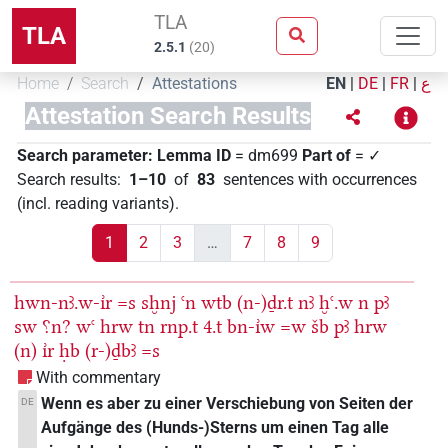
TLA
TLA
2.5.1
(
20
)
Home
Search
Attestations
EN
|
DE
|
FR
|
ع
Attestation Search Results
Search parameter:
Lemma ID
= dm699
Part of
= ✓
Search results
:
1–10
of
83
sentences with occurrences
(incl. reading variants)
.
1
2
3
…
7
8
9
hwn-nꜣ.w-ı͗r
=s
sḫnj
ꜥn
wtb
(n-)ḏr.t
nꜣ
ḫꜥ.w
n
pꜣ
sw
⸮n?
wꜥ
hrw
tn
rnp.t
4.t
bn-ı͗w
=w
šb
pꜣ
hrw
(n)
ı͗r
ḥb
(r-)ḏbꜣ
=s
With commentary
Wenn es aber zu einer Verschiebung von Seiten der
DE
Aufgänge des (Hunds-)Sterns um einen Tag alle