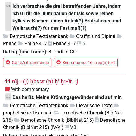
Ich verbrachte die drei betreffenden Jahre, indem
DE
ich Öl für die Illumination der Isis sowie reinen
kyllestis-Kuchen, einen Anteil(?) Brotrationen und
Weihrauch(?) für das Fest maß(?),
Demotische Textdatenbank
Graffiti und Dipinti
Philae
Philae 417
Philae 417
5
Dating (time frame)
:
3. Jhdt. n.Chr.
Go to/cite sentence
Sentence no. 16 in co(n)text
ḏd
nꜣj
=(j)
ḥbs.w
(n)
ḫꜥ
ḥr-ꜣt
=j
With commentary
Das heißt: Meine Krönungsgewänder sind auf mir.
DE
Demotische Textdatenbank
literarische Texte
prophetische Texte u.ä.
Demotische Chronik (BiblNat
215)
Demotische Chronik (BiblNat 215)
Demotische
Chronik (BiblNat 215) (IV-VI)
V,8
Dating (time frame)
:
Hellenistische Zeit