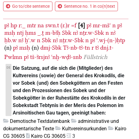
Go to/cite sentence
Sentence no. 1 in co(n)text
pꜣ
hp
r:_
mtr
na
swn.t
(r.)r
=f
4
pꜣ
mr-mšꜥ
n
pꜣ
msḥ
ntj
ḥms
_.ṱ
m-bꜣḥ
Sbk
nꜣ
nṯr.w-Sbk
n
nꜣ
ḥb.w
nꜣ
ḫꜥ.w
n
Sbk
nꜣ
nṯr.w-Sbk
n
pꜣ
ꜥ.wj-(n-)ḥtp
(n)
pꜣ
msḥ
(n)
dmj-Sbk
Tꜣ-nb-tꜣ-tn
r
tꜣ
dnj.t-
Pwlmn
pꜣ
tš-Ꜣrsjnꜣ
ꜥnḫ-wḏꜣ-snb
Füllstrich
Die Satzung, auf die sich die (Mitglieder) des
DE
Kultvereins (sowie) der General des Krokodils, die
vor Sobek (und) den Sobekgöttern an den Festen
und den Prozessionen des Sobek und der
Sobekgötter in der Ruhestätte des Krokodils in der
Sobekstadt Tebtynis in der Meris des Polemon im
Arsinoitischen Gau tagen, geeinigt haben:
Demotische Textdatenbank
administrative und
dokumentarische Texte
Kultvereinsurkunden
Kairo
CG 30605
Kairo CG 30605
3