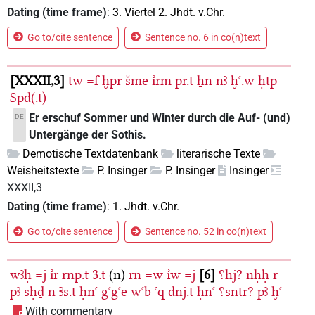
Dating (time frame)
:
3. Viertel 2. Jhdt. v.Chr.
Go to/cite sentence
Sentence no. 6 in co(n)text
XXXII,3
tw
=f
ḫpr
šme
ı͗rm
pr.t
ẖn
nꜣ
ḫꜥ.w
ḥtp
Spd(.t)
Er erschuf Sommer und Winter durch die Auf- (und)
DE
Untergänge der Sothis.
Demotische Textdatenbank
literarische Texte
Weisheitstexte
P. Insinger
P. Insinger
Insinger
XXXII,3
Dating (time frame)
:
1. Jhdt. v.Chr.
Go to/cite sentence
Sentence no. 52 in co(n)text
wꜣḥ
=j
ı͗r
rnp.t
3.t
(n)
rn
=w
ı͗w
=j
6
⸮ẖj?
nḥḥ
r
pꜣ
sḥḏ
n
Ꜣs.t
ḥnꜥ
gꜥgꜥe
wꜥb
ꜥq
dnj.t
ḥnꜥ
⸮sntr?
pꜣ
ḫꜥ
With commentary