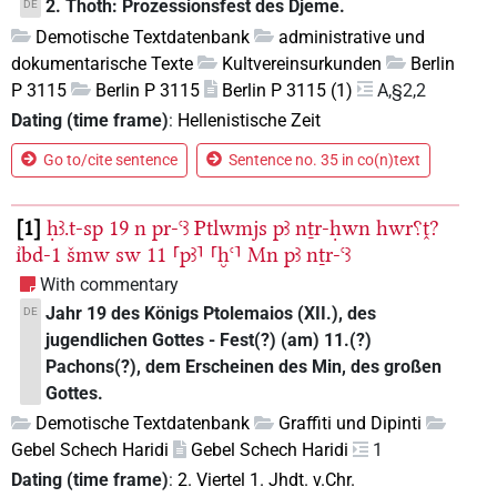
2. Thoth: Prozessionsfest des Djeme.
DE
Demotische Textdatenbank
administrative und
dokumentarische Texte
Kultvereinsurkunden
Berlin
P 3115
Berlin P 3115
Berlin P 3115 (1)
A,§2,2
Dating (time frame)
:
Hellenistische Zeit
Go to/cite sentence
Sentence no. 35 in co(n)text
1
ḥꜣ.t-sp
19
n
pr-ꜥꜣ
Ptlwmjs
pꜣ
nṯr-ḥwn
hwr⸮ṱ?
ı͗bd-1
šmw
sw
11
⸢pꜣ⸣
⸢ḫꜥ⸣
Mn
pꜣ
nṯr-ꜥꜣ
With commentary
Jahr 19 des Königs Ptolemaios (XII.), des
DE
jugendlichen Gottes - Fest(?) (am) 11.(?)
Pachons(?), dem Erscheinen des Min, des großen
Gottes.
Demotische Textdatenbank
Graffiti und Dipinti
Gebel Schech Haridi
Gebel Schech Haridi
1
Dating (time frame)
:
2. Viertel 1. Jhdt. v.Chr.