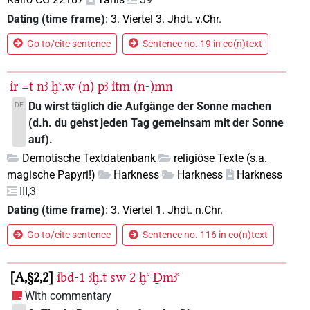
Dating (time frame)
:
3. Viertel 3. Jhdt. v.Chr.
Go to/cite sentence
Sentence no. 19 in co(n)text
ı͗r
=t
nꜣ
ḫꜥ.w
(n)
pꜣ
ı͗tm
(n-)mn
Du wirst täglich die Aufgänge der Sonne machen
DE
(d.h. du gehst jeden Tag gemeinsam mit der Sonne
auf).
Demotische Textdatenbank
religiöse Texte (s.a.
magische Papyri!)
Harkness
Harkness
Harkness
III,3
Dating (time frame)
:
3. Viertel 1. Jhdt. n.Chr.
Go to/cite sentence
Sentence no. 116 in co(n)text
A,§2,2
ı͗bd-1
ꜣḫ.t
sw
2
ḫꜥ
Ḏmꜣꜥ
With commentary