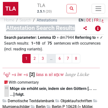
TLA
TLA
2.5.1
(
20
)
Home
Search
Attestations
EN
|
DE
|
FR
|
ع
Attestation Search Results
Search parameter:
Lemma ID
= dm7944
Referring to
= ✓
Search results
:
1–10
of
75
sentences with occurrences
(incl. reading variants)
.
1
2
3
…
6
7
8
⸢qj⸣
=s
ı͗w
=s
2
šms
n
nꜣ
nṯr.w
lange Lücke
With commentary
Möge sie erhöht sein, indem sie den Göttern [... ...
DE
...] folgt.
Demotische Textdatenbank
Objektaufschriften
Mumienschilder
Berlin
Berlin P 10628 (= Möller,