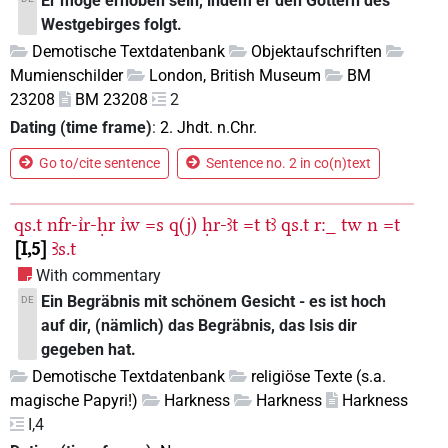
Er möge erhoben sein, indem er den Göttern des
Westgebirges folgt.
Demotische Textdatenbank
Objektaufschriften
Mumienschilder
London, British Museum
BM
23208
BM 23208
2
Dating (time frame)
:
2. Jhdt. n.Chr.
Go to/cite sentence
Sentence no. 2 in co(n)text
qs.t
nfr-ı͗r-ḥr
ı͗w
=s
q(j)
ḥr-ꜣt
=t
tꜣ
qs.t
r:_
tw
n
=t
I,5
Ꜣs.t
With commentary
Ein Begräbnis mit schönem Gesicht - es ist hoch
DE
auf dir, (nämlich) das Begräbnis, das Isis dir
gegeben hat.
Demotische Textdatenbank
religiöse Texte (s.a.
magische Papyri!)
Harkness
Harkness
Harkness
I,4