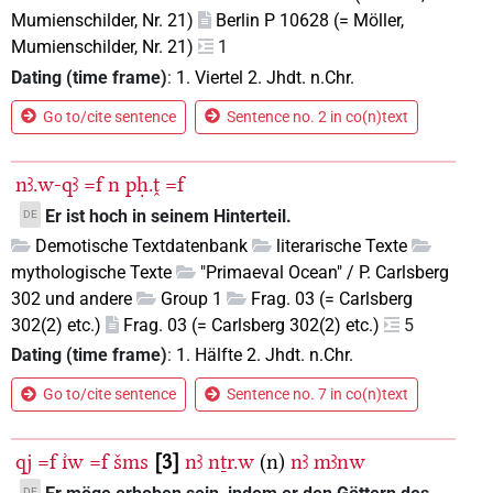
Mumienschilder, Nr. 21)
Berlin P 10628 (= Möller,
Mumienschilder, Nr. 21)
1
Dating (time frame)
:
1. Viertel 2. Jhdt. n.Chr.
Go to/cite sentence
Sentence no. 2 in co(n)text
nꜣ.w-qꜣ
=f
n
pḥ.ṱ
=f
Er ist hoch in seinem Hinterteil.
DE
Demotische Textdatenbank
literarische Texte
mythologische Texte
"Primaeval Ocean" / P. Carlsberg
302 und andere
Group 1
Frag. 03 (= Carlsberg
302(2) etc.)
Frag. 03 (= Carlsberg 302(2) etc.)
5
Dating (time frame)
:
1. Hälfte 2. Jhdt. n.Chr.
Go to/cite sentence
Sentence no. 7 in co(n)text
qj
=f
ı͗w
=f
šms
3
nꜣ
nṯr.w
(n)
nꜣ
mꜣnw
DE