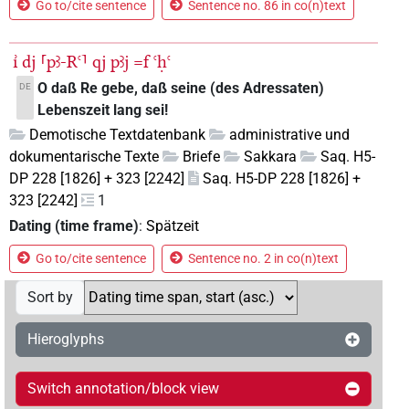
Go to/cite sentence
Sentence no. 86 in co(n)text
ı͗
dj
⸢pꜣ-Rꜥ⸣
qj
pꜣj
=f
ꜥḥꜥ
O daß Re gebe, daß seine (des Adressaten)
DE
Lebenszeit lang sei!
Demotische Textdatenbank
administrative und
dokumentarische Texte
Briefe
Sakkara
Saq. H5-
DP 228 [1826] + 323 [2242]
Saq. H5-DP 228 [1826] +
323 [2242]
1
Dating (time frame)
:
Spätzeit
Go to/cite sentence
Sentence no. 2 in co(n)text
Sort by
Hieroglyphs
Switch annotation/block view