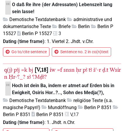
O daß Re ihre (der Adressaten) Lebenszeit lang
DE
sein lasse!
Demotische Textdatenbank
administrative und
dokumentarische Texte
Briefe
Berlin
Berlin P
15527
Berlin P 15527
3
Dating (time frame)
:
1. Viertel 2. Jhdt. v.Chr.
Go to/cite sentence
Sentence no. 2 in co(n)text
q(j)
pꜣj
=k
bj
V,18
ı͗w
=f
snsn
ḥr
pꜣ
tꜣ
šꜥ-r
ḏ.t
Wsı͗r
n
Ḥr-⸮_?
sꜣ
⸮Mḏꜣ?
Hoch ist dein Ba, indem er atmet auf Erden bis in
DE
Ewigkeit, Osiris Hor..?.., Sohn des Medja(?),
Demotische Textdatenbank
religiöse Texte (s.a.
magische Papyri!)
Mundöffnung
Berlin P 8351
Berlin P 8351
Berlin P 8351
V,17
Dating (time frame)
:
1. Jhdt. n.Chr.