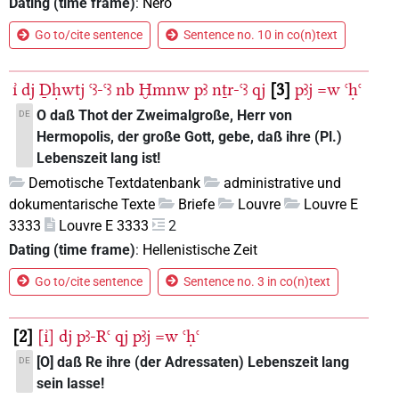
Dating (time frame)
:
Nero
Go to/cite sentence
Sentence no. 10 in co(n)text
ı͗
dj
Ḏḥwtj
ꜥꜣ-ꜥꜣ
nb
Ḫmnw
pꜣ
nṯr-ꜥꜣ
qj
3
pꜣj
=w
ꜥḥꜥ
O daß Thot der Zweimalgroße, Herr von
DE
Hermopolis, der große Gott, gebe, daß ihre (Pl.)
Lebenszeit lang ist!
Demotische Textdatenbank
administrative und
dokumentarische Texte
Briefe
Louvre
Louvre E
3333
Louvre E 3333
2
Dating (time frame)
:
Hellenistische Zeit
Go to/cite sentence
Sentence no. 3 in co(n)text
2
[ı͗]
dj
pꜣ-Rꜥ
qj
pꜣj
=w
ꜥḥꜥ
[O] daß Re ihre (der Adressaten) Lebenszeit lang
DE
sein lasse!