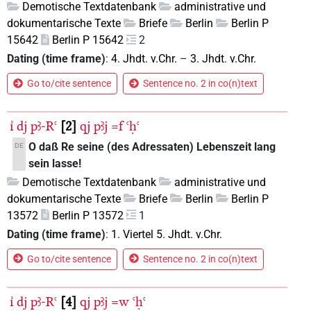
Demotische Textdatenbank
administrative und
dokumentarische Texte
Briefe
Berlin
Berlin P
15642
Berlin P 15642
2
Dating (time frame)
:
4. Jhdt. v.Chr.
–
3. Jhdt. v.Chr.
Go to/cite sentence
Sentence no. 2 in co(n)text
ı͗
dj
pꜣ-Rꜥ
2
qj
pꜣj
=f
ꜥḥꜥ
O daß Re seine (des Adressaten) Lebenszeit lang
DE
sein lasse!
Demotische Textdatenbank
administrative und
dokumentarische Texte
Briefe
Berlin
Berlin P
13572
Berlin P 13572
1
Dating (time frame)
:
1. Viertel 5. Jhdt. v.Chr.
Go to/cite sentence
Sentence no. 2 in co(n)text
ı͗
dj
pꜣ-Rꜥ
4
qj
pꜣj
=w
ꜥḥꜥ