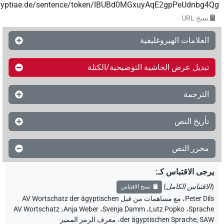
aegyptiae.de/sentence/token/IBUBd0MGxuyAqE2gpPeUdnbg4
نسخ‏ ‏URL
العلامات الهيروغليفية
تبديل عرض الحاشية التوضيحية/الكتلة
الترجمة
تأريخ النص
محرر النص
رجى الاقتباس كـ
:
الاقتباس الكامل
)
نسخ الاقتباس
Peter Dil
،
مع مساهمات من قبل
AV Wortschatz der ägyptischen
AV Wortschatz
،
Anja Weber
،
Svenja Damm
،
Lutz Popko
،
Sprach
der ägyptischen Sprache, SA
،
معرف الرمز المميز