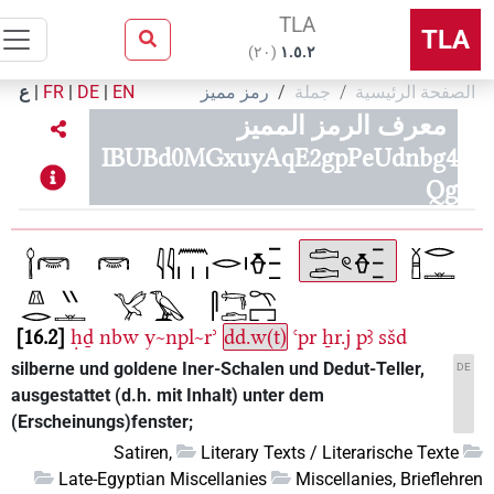
TLA
TL
)
٢٠
(
۱.٥.٢
صفحة الرئيسية
جملة
رمز مميز
EN
|
DE
|
FR
|
ع
معرف الرمز المميز
IBUBd0MGxuyAqE2gpPeUdnbg4
Qg
16.2
ḥḏ
nbw
y~npl~rʾ
dd.w(t)
ꜥpr
ẖr.j
pꜣ
sšd
silberne und goldene Iner-Schalen und Dedut-Teller,
D
ausgestattet (d.h. mit Inhalt) unter dem
(Erscheinungs)fenster;
Satiren,
Literary Texts / Literarische Texte
Late-Egyptian Miscellanies
Miscellanies, Briefleh