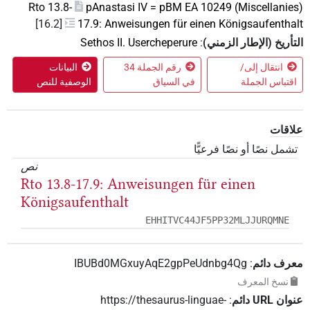
Rto 13.8-
pAnastasi IV = pBM EA 10249 (Miscellani
[16.2]
17.9: Anweisungen für einen Königsaufenth
أريخ (الإطار الزمني)
:
Sethos II. Usercheperure
انتقال إلى/
رقم الجملة 34
البيانات
قتباس الجملة
في السياق
الوصفية للنص
اقات
مل نصًا أو نصًا فرعيًّا
نص
Rto 13.8-17.9: Anweisungen für einen
Königsaufenthalt
EHHITVC44JF5PP32MLJJURQMNE
رف دائم
:
IBUBd0MGxuyAqE2gpPeUdnbg4Qg
نسخ المعرف
 ‏URL‏ دائم
:
https://thesaurus-linguae-