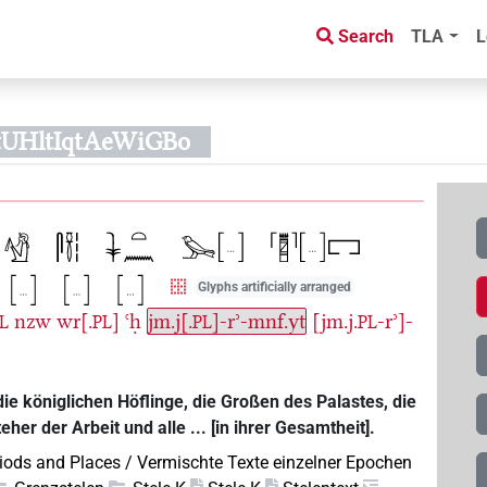
Search
TLA
L
tUHltIqtAeWiGBo
Glyphs artificially arranged
nzw
wr[.
]
ꜥḥ
jm.j[.
]-rʾ-mnf.yt
[jm.j.
-rʾ]-
L
PL
PL
PL
die königlichen Höflinge, die Großen des Palastes, die
er der Arbeit und alle ... [in ihrer Gesamtheit].
riods and Places / Vermischte Texte einzelner Epochen