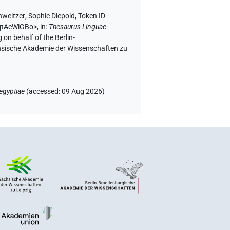
hweitzer
,
Sophie Diepold
,
Token ID
IqtAeWiGBo>
,
in
:
Thesaurus Linguae
 on behalf of the Berlin-
chsische Akademie der Wissenschaften zu
egyptiae
(
accessed
:
09 Aug 2026
)