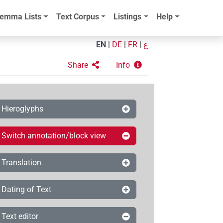
emma Lists
Text Corpus
Listings
Help
EN
|
DE
|
FR
|
ع
Share
Info
Hieroglyphs
Switch annotation/block view
Translation
Dating of Text
Text editor