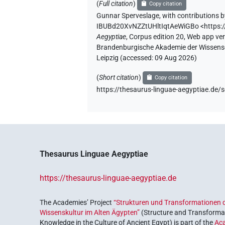
(
Full citation
)
Copy citation
Gunnar Sperveslage
,
with contributions 
IBUBd20XvNZZtUHltIqtAeWiGBo
<https:
Aegyptiae
,
Corpus edition 20, Web app vers
Brandenburgische Akademie der Wissensch
Leipzig (accessed:
09 Aug 2026
)
(
Short citation
)
Copy citation
https://thesaurus-linguae-aegyptiae.d
Thesaurus Linguae Aegyptiae
https://thesaurus-linguae-aegyptiae.de
The Academies’ Project
“Strukturen und Transformationen d
Wissenskultur im Alten Ägypten”
(Structure and Transformat
Knowledge in the Culture of Ancient Egypt) is part of the
Ac