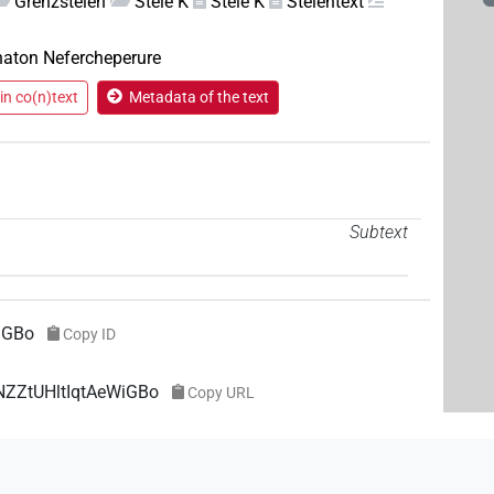
Grenzstelen
Stele K
Stele K
Stelentext
naton Nefercheperure
in co(n)text
Metadata of the text
Subtext
iGBo
Copy ID
NZZtUHltIqtAeWiGBo
Copy URL