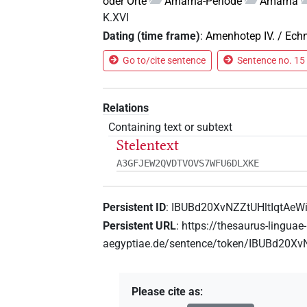
oder Orte
Amarna-Periode
Amarna
K.XVI
Dating (time frame)
:
Amenhotep IV. / Ech
Go to/cite sentence
Sentence no. 15 
Relations
Containing text or subtext
Stelentext
A3GFJEW2QVDTVOVS7WFU6DLXKE
Persistent ID
:
IBUBd20XvNZZtUHltIqtAeW
Persistent URL
:
https://thesaurus-linguae-
aegyptiae.de/sentence/token/IBUBd20Xv
Please cite as
: