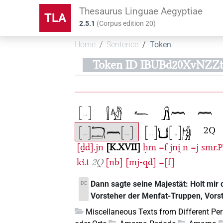
Thesaurus Linguae Aegyptiae
TLA
2.5.1
(
Corpus edition
20
)
Home
Sentence
Token
Token ID IBUBd20XvNZZ
[ḏd].jn
K.XVII
ḥm
=f
jni̯
n
=j
smr.
P
kꜣ.t
2Q
[nb]
[mj-qd]
=[f]
Dann sagte seine Majestät: Holt mir 
DE
Vorsteher der Menfat-Truppen, Vorsteh
Miscellaneous Texts from Different Pe