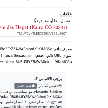
علاقات
تشمل نصًا أو نصًا فرعيًّا
ele des Hepet (Kairo CG 20281)
TRJUFJVNTNDDXC5BYV626L26QY
معرف دائم
:
UBd3FrZ5AWA0oinnL9iKtMCSo
عنوان‏ ‏URL‏ دائم
:
https://thesaurus-linguae-
nce/token/IBUBd3FrZ5AWA0oinnL9iKtMCSo
يرجى الاقتباس كـ
:
(
الاقتباس الكامل
)
نسخ الاقتباس
Alexander Schütze
،
مع مساهمات من قبل
he
nce/token/IBUBd3FrZ5AWA0oinnL9iKtMCSo>
،
Aegyptiae