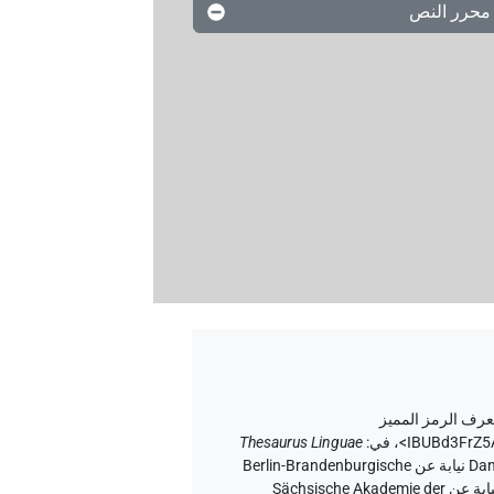
محرر النص
رف الرمز المميز
IBUBd3FrZ5
،
في
:
Thesaurus Linguae
إصدار المتن ٢٠، إصدار تطبيق الويب ۱.٥.٢، ٢٠٢٦/٦/٥ ، نُشر بواسطة Tonio Sebastian Richter و Daniel A. Werning نيابة عن Berlin-Brandenburgische
Akademie der Wissenschaften (أكاديمية برلين-براندنبورغ للعلوم والإنسانيات) و Hans-Werner Fischer-Elfert و Peter Dils نيابة عن Sächsische Akademie der