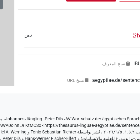
St
نص
IB
نسخ المعرف
aegyptiae.de/sente
نسخ‏ ‏URL
AV Wortschatz der ägyptischen Sprac
،
Peter Dils
،
Johannes Jüngling
،
مع
AWA0oinnL9iKtMCSo
<https://thesaurus-linguae-aegyptiae.de/sente