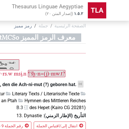
Thesaurus Linguae Aegyptiae
TLA
۱.٥.٢
(
إصدار المتن
٢٠
)
الصفحة الرئيسية
جملة
رمز مميز
معرف الرمز المميز IBUBd3FrZ5AWA0oinnL9iKtMCSo
w-rs.w
msi̯.n
⸮ꜣḫ-n=(j)-mw.t?
 den die Ach-ni-mut (?) geboren hat.
DE
tur
Literary Texts / Literarische Texte
an Ptah
Hymnen des Mittleren Reiches
B.3
des Hepet (Kairo CG 20281)
التأريخ (الإطار الزمني)
:
13. Dynastie
انتقال إلى/اقتباس الجملة
رقم الجملة 9 في السياق