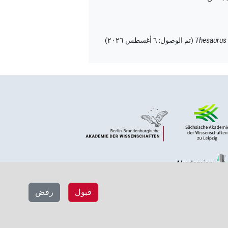
Thesaurus 
(
تم الوصول
:
٦ أغسطس ٢٠٢٦
)
قبول
رفض