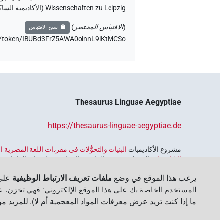
Wissenschaften zu Leipzig (الأكاديمية الساكسونية للعلوم والإنسانيات في لايبزيغ) (تم الوصول:
(
الاقتباس المختصر
)
نسخ الاقتباس
nce/token/IBUBd3FrZ5AWA0oinnL9iKtMCSo،
Thesaurus Linguae Aegyptiae
https://thesaurus-linguae-aegyptiae.de
مشروع الأكاديميات ‏
البنيات والتحوُّلات في مفردات اللغة المصرية
الاكاديميات
الممول من قبل الحكومة الاتحادية وحكومات الولايات بجمه
واسترجاعه واستكشافه. يُنسَّق البرنامج من قِبل
اتحاد الأكاديميات ا
يرغب هذا الموقع في وضع
ملفات تعريف الارتباط الوظيفية
على 
المستخدم الخاصة بك على هذا الموقع الإلكتروني: فهي تخزن، عل
ما إذا كنت تريد عرض معرفات المواد المعجمية أم لا). للمزيد م