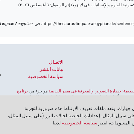
٦ أغسطس ٢٠٢٦
)
https://thesaurus-linguae-aegyptiae.de/sente
في
:
Linguae Aegyptiae
الاتصال
بيانات النشر
سياسة الخصوصية
 القديمة: حضارة النصوص والمعرفة في مصر القديمة
هو جزء من
برنامج
ورية ألمانيا الاتحادية، وهو يهدف إلى الحفاظ على تراثنا الثقافي
لألمانية للعلوم والإنسانيات
‏.
جهازك. وتعد ملفات تعريف الارتباط هذه ضرورية لتجربة
ى سبيل المثال، إعداداتك الخاصة لحالات الزر (على سبيل المثال،
ن المعلومات، انظر
سياسة الخصوصية
لدينا.‏