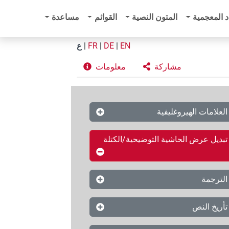
د المعجمية
المتون النصية
القوائم
مساعدة
EN
|
DE
|
FR
|
ع
مشاركة
معلومات
العلامات الهيروغليفية
تبديل عرض الحاشية التوضيحية/الكتلة
الترجمة
تأريخ النص